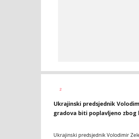
Ivana
AUTOR
2
Vlajković
Ukrajinski predsjednik Volodimi
gradova biti poplavljeno zbog
Ukrajinski predsjednik Volodimir Zele