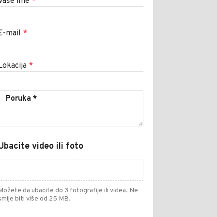
Vaše ime
*
E-mail
*
Lokacija
*
Ubacite video ili foto
Možete da ubacite do 3 fotografije ili videa. Ne
smije biti više od 25 MB.