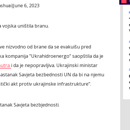
June 6, 2023
shuai)
a vojska uništila branu.
 žive nizvodno od brane da se evakuišu pred
ska kompanija "Ukrahidroenergo" saopštila da je
nutra
i da je nepopravljiva. Ukrajinski ministar
 sastanak Savjeta bezbednosti UN da bi na njemu
tički akt protiv ukrajinske infrastrukture".
stanak Savjeta bezbjednosti.