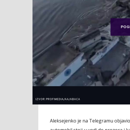
POG
IZVOR: PROFIMEDIA/AA/ABACA
Aleksejenko je na Telegramu objavio
automobil stoji u vodi do prozora i 