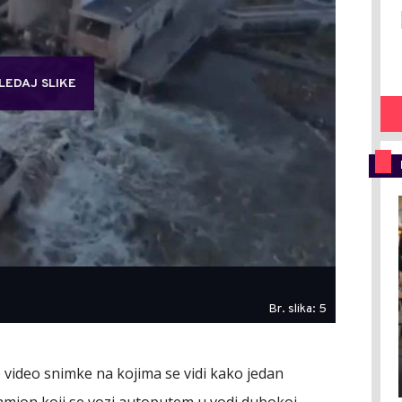
LEDAJ SLIKE
Br. slika: 5
 video snimke na kojima se vidi kako jedan
kamion koji se vozi autoputem u vodi dubokoj