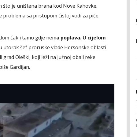
n što je uništena brana kod Nove Kahovke.
e problema sa pristupom čistoj vodi za piće.
vodom čak i tamo gdje nem
a poplava. U cijelom
je u utorak šef proruske vlade Hersonske oblasti
 grad Oleški, koji leži na južnoj obali reke
iše Gardijan.