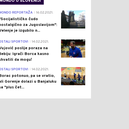
MONDO U SLOVENIJI
4
MONDO REPORTAŽA
16.02.2021.
|
"Socijalističko čudo
nostalgično za Jugoslavijom":
Velenje je izgubilo n...
1
OSTALI SPORTOVI
14.02.2021.
|
Vujović poslije poraza na
debiju: Igrači Borca kasno
shvatili da mogu!
3
OSTALI SPORTOVI
14.02.2021.
|
Borac potonuo, pa se vratio,
ali Gorenje dolazi u Banjaluku
sa "plus čet...