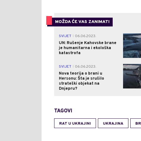
MOŽDA ĆE VAS ZANIMATI
SVIJET
06.06.2023.
|
UN: Rušenje Kahovske brane
je humanitarna i ekološka
katastrofa
SVIJET
06.06.2023.
|
Nova teorija o brani u
Hersonu: Šta je srušilo
strateški objekat na
Dnjepru?
TAGOVI
RAT U UKRAJINI
UKRAJINA
BR