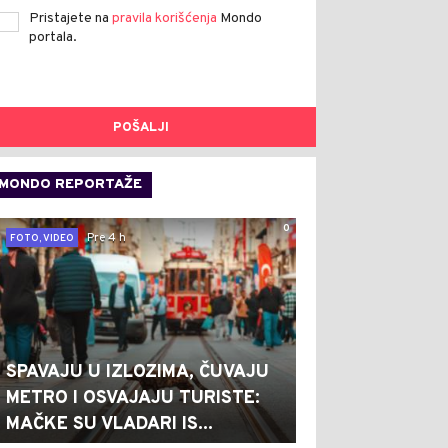
Pristajete na
pravila korišćenja
Mondo
portala.
POŠALJI
MONDO REPORTAŽE
0
Pre 4 h
FOTO, VIDEO
SPAVAJU U IZLOZIMA, ČUVAJU
METRO I OSVAJAJU TURISTE:
MAČKE SU VLADARI IS...