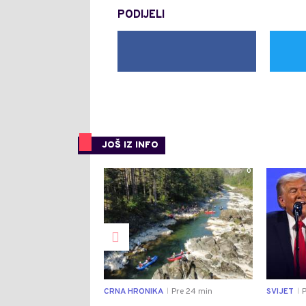
PODIJELI
JOŠ IZ INFO
0
CRNA HRONIKA
Pre 24 min
SVIJET
P
|
|