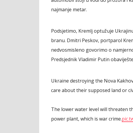
najmanje metar.
Podsjetimo, Kremlj optužuje Ukrajinu
branu. Dmitri Peskov, portparol Kre
nedvosmisleno govorimo o namjernoj 
Predsjednik Vladimir Putin obaviješten
Ukraine destroying the Nova Kakhov
care about their supposed land or civ
The lower water level will threaten 
power plant, which is war crime.
pic.