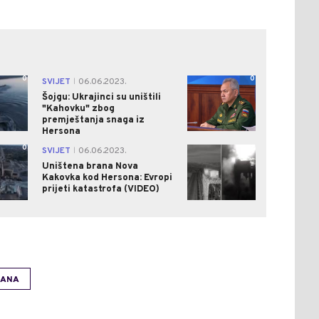
0
0
SVIJET
06.06.2023.
|
Šojgu: Ukrajinci su uništili
"Kahovku" zbog
premještanja snaga iz
Hersona
0
1
SVIJET
06.06.2023.
|
Uništena brana Nova
Kakovka kod Hersona: Evropi
prijeti katastrofa (VIDEO)
ANA