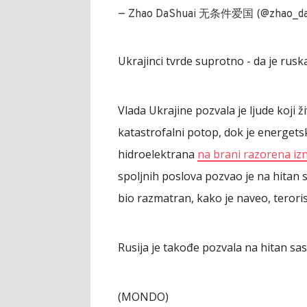
— Zhao DaShuai 无条件爱国 (@zhao_da
Ukrajinci tvrde suprotno - da je rusk
Vlada Ukrajine pozvala je ljude koji
katastrofalni potop, dok je energet
hidroelektrana
na brani razorena iz
spoljnih poslova pozvao je na hitan
bio razmatran, kako je naveo, teroris
Rusija je takođe pozvala na hitan sa
(MONDO)