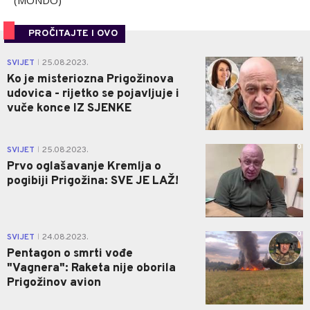
(MONDO)
PROČITAJTE I OVO
0
SVIJET
25.08.2023.
|
Ko je misteriozna Prigožinova
udovica - rijetko se pojavljuje i
vuče konce IZ SJENKE
0
SVIJET
25.08.2023.
|
Prvo oglašavanje Kremlja o
pogibiji Prigožina: SVE JE LAŽ!
0
SVIJET
24.08.2023.
|
Pentagon o smrti vođe
"Vagnera": Raketa nije oborila
Prigožinov avion