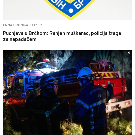
Pre 1 h
CRNA HRONIKA
|
Pucnjava u Brčkom: Ranjen muškarac, policija traga
za napadačem
0