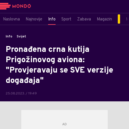
Naslovna
Najnovije
Info
Sport
Zabava
Magazin
M
Info
Svijet
Pronađena crna kutija
Prigožinovog aviona:
"Provjeravaju se SVE verzije
događaja"
25.08.2023. / 19:49