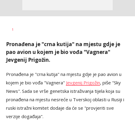
Aleksandar
AUTOR
1
Blagić
Pronađena je "crna kutija" na mjestu gdje je
pao avion u kojem je bio vođa "Vagnera"
Jevgenij Prigožin.
Pronađena je "crna kutija" na mjestu gdje je pao avion u
kojem je bio vođa "Vagnera"
Jevgenij Prigožin
, piše "Sky
News". Sada se vrše genetska istraživanja tijela koja su
pronađena na mjestu nesreće u Tverskoj oblasti u Rusiji i
ruski istražni komitet dodaje da će se "provjeriti sve
verzije događaja".