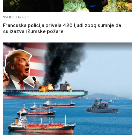
Pre 2 h
SVIJET
|
Francuska policija privela 420 ljudi zbog sumnje da
su izazvali šumske požare
1