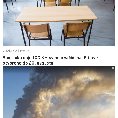
Pre 1 h
DRUŠTVO
|
Banjaluka daje 100 KM svim prvačićima: Prijave
otvorene do 20. avgusta
0