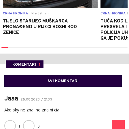
CRNA HRONIKA
Pre 39 min
CRNA HRONIKA
|
|
TIJELO STARIJEG MUŠKARCA
TUČA KOD L
PRONAĐENO U RIJECI BOSNI KOD
PRESRELA I
ZENICE
POLICIJA UH
GA JE POKU
KOMENTARI
1
SVI KOMENTARI
Jaaa
25.08.2023. / 21:33
Ako sky ne zna, ne zna ni cia
1
0