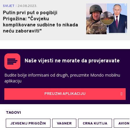
0
SVIJET
24.08.2023.
|
Putin prvi put o pogibiji
Prigožina: "Čovjeku
komplikovane sudbine to nikada
neću zaboraviti"
Naše vijesti ne morate da provjeravate
Budite bolje informisani od drugih, preuzmite Mondo mobilnu
aplikaciju
PREUZMI APLIKACIJU
TAGOVI
JEVGENIJ PRIGOŽIN
VAGNER
CRNA KUTIJA
AVION