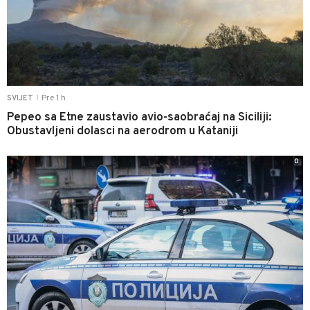
Pre 1 h
SVIJET
|
Pepeo sa Etne zaustavio avio-saobraćaj na Siciliji:
Obustavljeni dolasci na aerodrom u Kataniji
0