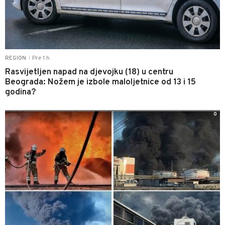
Pre 1 h
REGION
|
Rasvijetljen napad na djevojku (18) u centru
Beograda: Nožem je izbole maloljetnice od 13 i 15
godina?
0