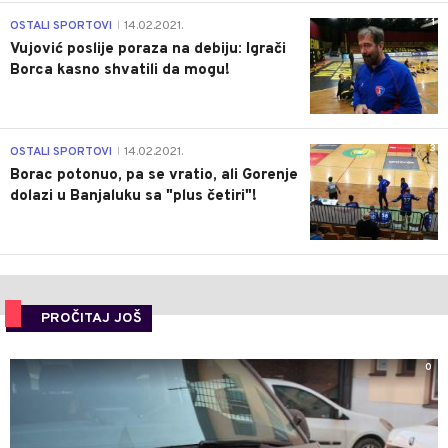
1
OSTALI SPORTOVI
14.02.2021.
|
Vujović poslije poraza na debiju: Igrači
Borca kasno shvatili da mogu!
3
OSTALI SPORTOVI
14.02.2021.
|
Borac potonuo, pa se vratio, ali Gorenje
dolazi u Banjaluku sa "plus četiri"!
PROČITAJ JOŠ
0