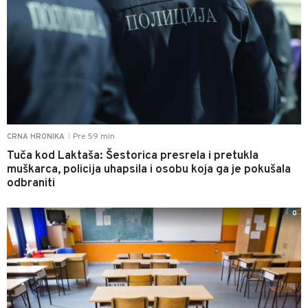
Pre 59 min
CRNA HRONIKA
|
Tuča kod Laktaša: Šestorica presrela i pretukla
muškarca, policija uhapsila i osobu koja ga je pokušala
odbraniti
0