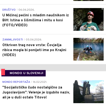
0
DRUŠTVO
06.06.2026.
|
U Mićinoj pećini s mladim naučnikom iz
BiH: Istina o šišmišima i mitu o kosi
(FOTO/VIDEO)
0
ZANIMLJIVOSTI
05.06.2026.
|
Otkriven trag nove vrste: Čovječja
ribica mogla bi ponijeti ime po Krajini
(VIDEO)
MONDO U SLOVENIJI
4
MONDO REPORTAŽA
16.02.2021.
|
"Socijalističko čudo nostalgično za
Jugoslavijom": Velenje je izgubilo naziv,
ali je u duši ostalo Titovo!