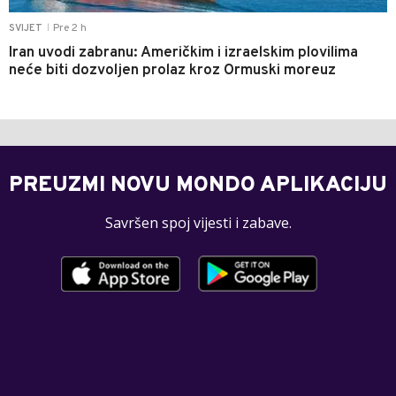
Pre 2 h
SVIJET
|
Iran uvodi zabranu: Američkim i izraelskim plovilima
neće biti dozvoljen prolaz kroz Ormuski moreuz
PREUZMI NOVU MONDO APLIKACIJU
Savršen spoj vijesti i zabave.