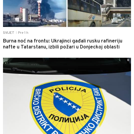
Pre 1 h
SVIJET
|
Burna noć na frontu: Ukrajinci gađali rusku rafineriju
nafte u Tatarstanu, izbili požari u Donjeckoj oblasti
0