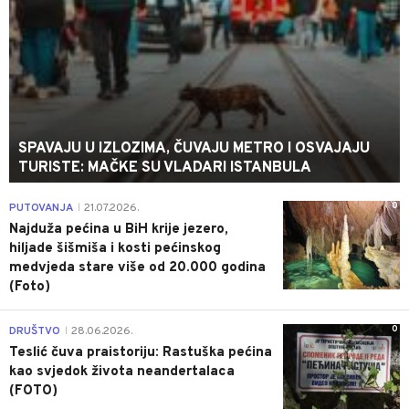
SPAVAJU U IZLOZIMA, ČUVAJU METRO I OSVAJAJU
TURISTE: MAČKE SU VLADARI ISTANBULA
0
PUTOVANJA
21.07.2026.
|
Najduža pećina u BiH krije jezero,
hiljade šišmiša i kosti pećinskog
medvjeda stare više od 20.000 godina
(Foto)
0
DRUŠTVO
28.06.2026.
|
Teslić čuva praistoriju: Rastuška pećina
kao svjedok života neandertalaca
(FOTO)