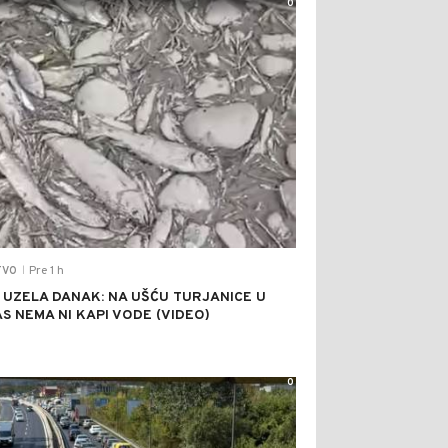
0
Pre 1 h
TVO
|
 UZELA DANAK: NA UŠĆU TURJANICE U
S NEMA NI KAPI VODE (VIDEO)
0