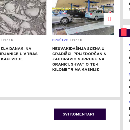
Pre 1 h
DRUŠTVO
Pre 1 h
SVIJ
|
|
ELA DANAK: NA
NESVAKIDAŠNJA SCENA U
EKS
URJANICE U VRBAS
GRADIŠCI: PRIJEDORČANIN
VOD
 KAPI VODE
ZABORAVIO SUPRUGU NA
NA 
GRANICI, SHVATIO TEK
BAR
KILOMETRIMA KASNIJE
SVI KOMENTARI