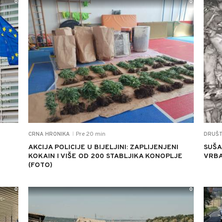
0
0
Pre 20 min
CRNA HRONIKA
DRUŠ
|
AKCIJA POLICIJE U BIJELJINI: ZAPLIJENJENI
SUŠA
KOKAIN I VIŠE OD 200 STABLJIKA KONOPLJE
VRBA
(FOTO)
0
0