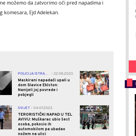
 Ali ne možemo da zatvorimo oči pred napadima i
kog komesara, Ejd Adelekan.
0
0
POLICIJA ISTRAŽUJE
22.08.2023.
|
Maskirani napadači upali u
dom Slavice Eklston:
Nanijeli joj povrede i
pobjegli
0
0
SVIJET
04.07.2023.
|
TERORISTIČKI NAPAD U TEL
AVIVU: Muškarac ubio šest
osoba, pokosio ih
automobilom pa ubadao
nožem na ulici