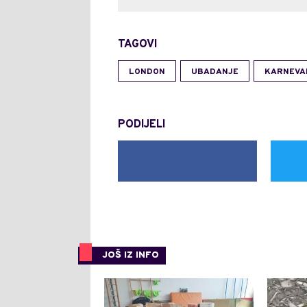
TAGOVI
LONDON
UBADANJE
KARNEVA
PODIJELI
JOŠ IZ INFO
0