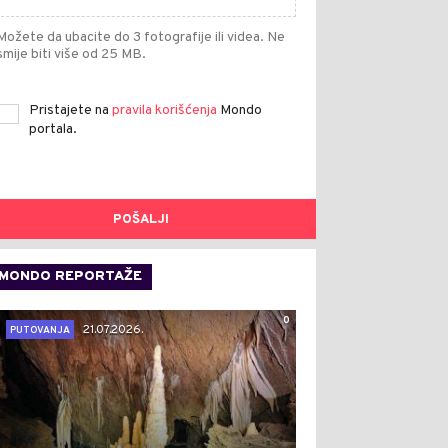
Možete da ubacite do 3 fotografije ili videa. Ne
smije biti više od 25 MB.
Pristajete na
pravila korišćenja
Mondo
portala.
POŠALJI
MONDO REPORTAŽE
0
21.07.2026.
PUTOVANJA