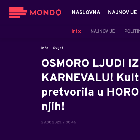
NASLOVNA
NAJNOVIJE
Info:
NAJNOVIJE
POLITI
Info
Svijet
OSMORO LJUDI I
KARNEVALU! Kultu
pretvorila u HORO
njih!
29.08.2023. / 08:46