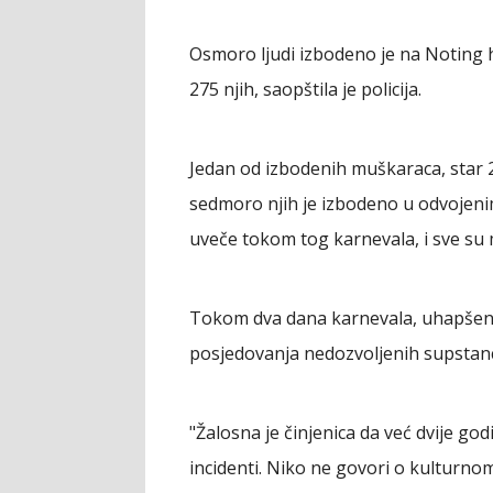
Osmoro ljudi izbodeno je na Noting 
275 njih, saopštila je policija.
Jedan od izbodenih muškaraca, star 29
sedmoro njih je izbodeno u odvojenim
uveče tokom tog karnevala, i sve su mu
Tokom dva dana karnevala, uhapšeno j
posjedovanja nedozvoljenih supstanci
"Žalosna je činjenica da već dvije god
incidenti. Niko ne govori o kulturno