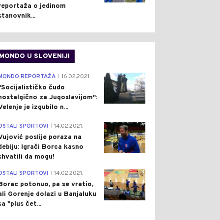
reportaža o jedinom
stanovnik...
MONDO U SLOVENIJI
ET
Pre 1 h
DRUŠTVO
Pre 2 h
|
|
4
MONDO REPORTAŽA
16.02.2021.
|
TREMNO NIZAK
SAOBRAĆAJNI KOLAPS U
"Socijalističko čudo
OSTAJ IZAZVAO HAOS
BANJALUCI: DUGE KOLONE
nostalgično za Jugoslavijom":
DUNAVU, DESETINE
VOZILA KOD PRIJEDORSKE
Velenje je izgubilo n...
ŽI STOJE USIDRENE
PETLJE
1
OSTALI SPORTOVI
14.02.2021.
|
Vujović poslije poraza na
debiju: Igrači Borca kasno
shvatili da mogu!
3
OSTALI SPORTOVI
14.02.2021.
|
Borac potonuo, pa se vratio,
ali Gorenje dolazi u Banjaluku
sa "plus čet...