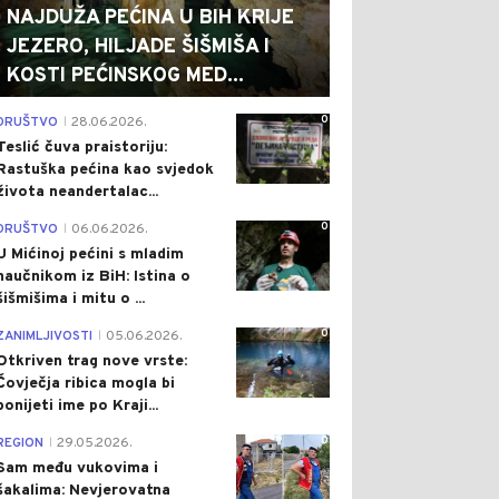
NAJDUŽA PEĆINA U BIH KRIJE
JEZERO, HILJADE ŠIŠMIŠA I
KOSTI PEĆINSKOG MED...
0
DRUŠTVO
28.06.2026.
|
Teslić čuva praistoriju:
Rastuška pećina kao svjedok
života neandertalac...
0
DRUŠTVO
06.06.2026.
|
U Mićinoj pećini s mladim
naučnikom iz BiH: Istina o
šišmišima i mitu o ...
0
ZANIMLJIVOSTI
05.06.2026.
|
Otkriven trag nove vrste:
Čovječja ribica mogla bi
ponijeti ime po Kraji...
0
REGION
29.05.2026.
|
0
0
Sam među vukovima i
šakalima: Nevjerovatna