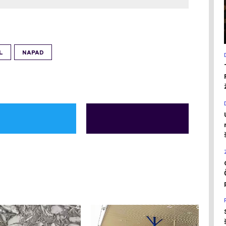
L
NAPAD
0
0