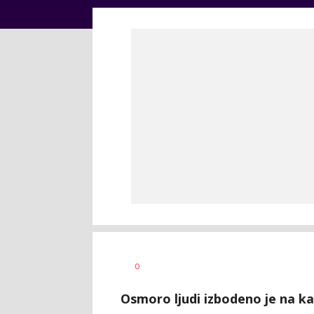
Dragana
AUTOR
0
Božić
Osmoro ljudi izbodeno je na k