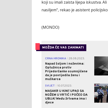
koji su imali zaista lijepa iskustva.
nasiljem", rekao je asistent policijs
(MONDO)
MOŽDA ĆE VAS ZANIMATI
CRNA HRONIKA
28.08.2023.
|
Napad šoljom i noževima:
Optužnica protiv
Prijedorčanke osumnjičene
da je povrijedila ženu i
muškarca
SVIJET
10.07.2023.
|
MASAKR U KINI! UPAO SA
NOŽEM U VRTIĆ I POČEO DA
UBIJA! Među žrtvama ima i
djece