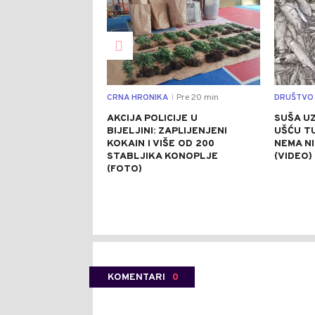
CRNA HRONIKA
Pre 20 min
DRUŠTVO
|
AKCIJA POLICIJE U
SUŠA UZ
BIJELJINI: ZAPLIJENJENI
UŠĆU T
KOKAIN I VIŠE OD 200
NEMA NI
STABLJIKA KONOPLJE
(VIDEO)
(FOTO)
KOMENTARI
0