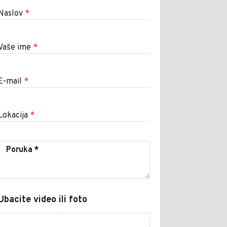
Naslov
*
Vaše ime
*
E-mail
*
Lokacija
*
Ubacite video ili foto