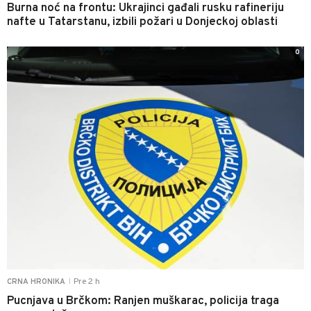
Burna noć na frontu: Ukrajinci gađali rusku rafineriju
nafte u Tatarstanu, izbili požari u Donjeckoj oblasti
0
Pre 2 h
CRNA HRONIKA
|
Pucnjava u Brčkom: Ranjen muškarac, policija traga