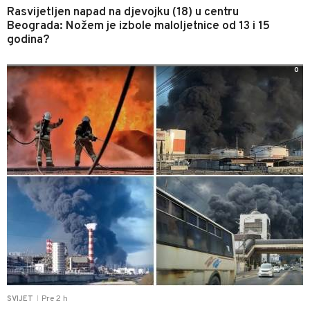
Rasvijetljen napad na djevojku (18) u centru
Beograda: Nožem je izbole maloljetnice od 13 i 15
godina?
0
Pre 2 h
SVIJET
|