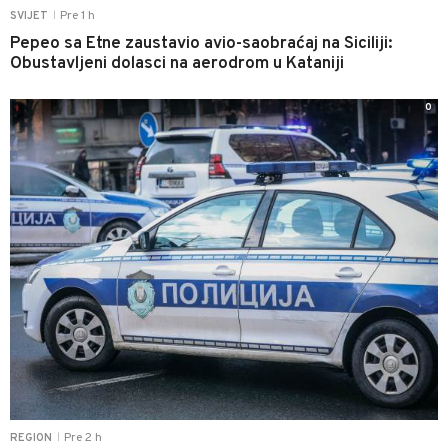
Pre 1 h
SVIJET
|
Pepeo sa Etne zaustavio avio-saobraćaj na Siciliji:
Obustavljeni dolasci na aerodrom u Kataniji
0
Pre 2 h
REGION
|