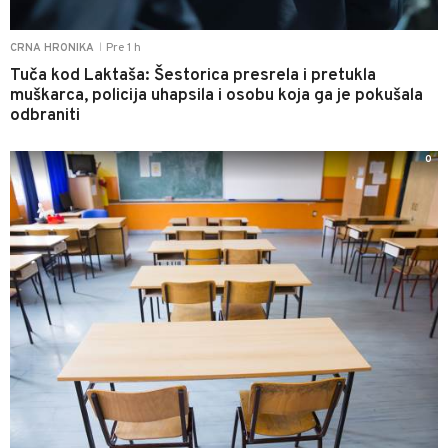
Pre 1 h
CRNA HRONIKA
|
Tuča kod Laktaša: Šestorica presrela i pretukla
muškarca, policija uhapsila i osobu koja ga je pokušala
odbraniti
0