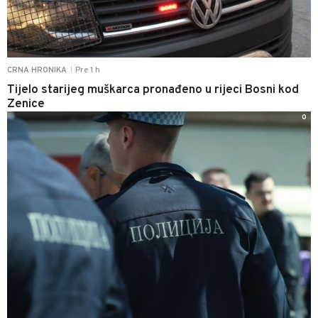
Pre 1 h
CRNA HRONIKA
|
Tijelo starijeg muškarca pronađeno u rijeci Bosni kod
Zenice
0