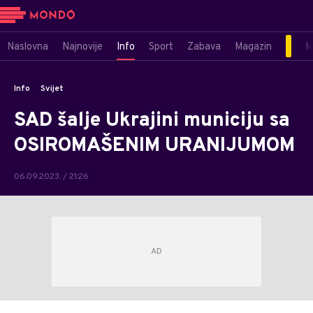
Naslovna
Najnovije
Info
Sport
Zabava
Magazin
M
Info
Svijet
SAD šalje Ukrajini municiju sa
OSIROMAŠENIM URANIJUMOM
06.09.2023. / 21:26