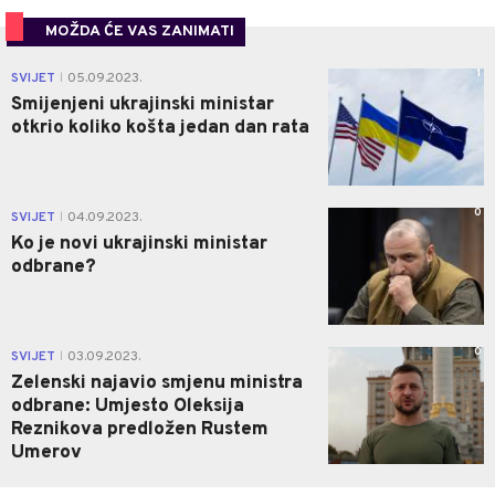
MOŽDA ĆE VAS ZANIMATI
1
SVIJET
05.09.2023.
|
Smijenjeni ukrajinski ministar
otkrio koliko košta jedan dan rata
0
SVIJET
04.09.2023.
|
Ko je novi ukrajinski ministar
odbrane?
0
SVIJET
03.09.2023.
|
Zelenski najavio smjenu ministra
odbrane: Umjesto Oleksija
Reznikova predložen Rustem
Umerov