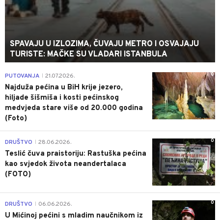
SPAVAJU U IZLOZIMA, ČUVAJU METRO I OSVAJAJU
TURISTE: MAČKE SU VLADARI ISTANBULA
0
PUTOVANJA
21.07.2026.
|
Najduža pećina u BiH krije jezero,
hiljade šišmiša i kosti pećinskog
medvjeda stare više od 20.000 godina
(Foto)
0
DRUŠTVO
28.06.2026.
|
Teslić čuva praistoriju: Rastuška pećina
kao svjedok života neandertalaca
(FOTO)
0
DRUŠTVO
06.06.2026.
|
U Mićinoj pećini s mladim naučnikom iz