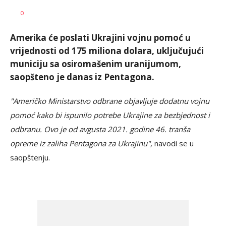
Nikolina
AUTOR
0
Damjanić
Amerika će poslati Ukrajini vojnu pomoć u
vrijednosti od 175 miliona dolara, uključujući
municiju sa osiromašenim uranijumom,
saopšteno je danas iz Pentagona.
"Američko Ministarstvo odbrane objavljuje dodatnu vojnu
pomoć kako bi ispunilo potrebe Ukrajine za bezbjednost i
odbranu. Ovo je od avgusta 2021. godine 46. tranša
opreme iz zaliha Pentagona za Ukrajinu",
navodi se u
saopštenju.