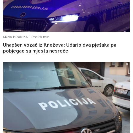
Pre 28 min
CRNA HRONIKA
|
Uhapšen vozač iz Kneževa: Udario dva pješaka pa
pobjegao sa mjesta nesreće
0