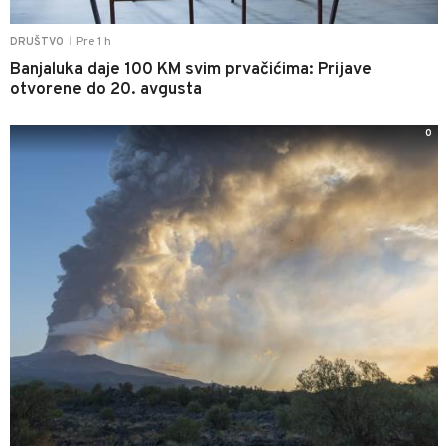
Pre 1 h
DRUŠTVO
|
Banjaluka daje 100 KM svim prvačićima: Prijave
otvorene do 20. avgusta
0