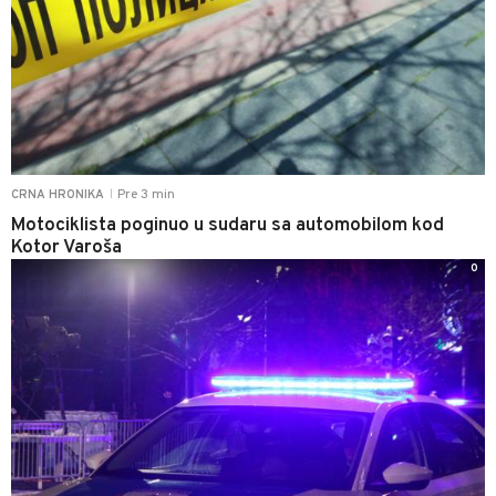
Pre 3 min
CRNA HRONIKA
|
Motociklista poginuo u sudaru sa automobilom kod
Kotor Varoša
0