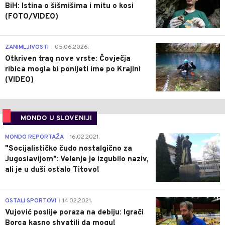
BiH: Istina o šišmišima i mitu o kosi
(FOTO/VIDEO)
0
ZANIMLJIVOSTI
05.06.2026.
|
Otkriven trag nove vrste: Čovječja
ribica mogla bi ponijeti ime po Krajini
(VIDEO)
MONDO U SLOVENIJI
4
MONDO REPORTAŽA
16.02.2021.
|
"Socijalističko čudo nostalgično za
Jugoslavijom": Velenje je izgubilo naziv,
ali je u duši ostalo Titovo!
1
OSTALI SPORTOVI
14.02.2021.
|
Vujović poslije poraza na debiju: Igrači
Borca kasno shvatili da mogu!