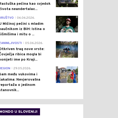
Rastuška pećina kao svjedok
života neandertalac...
0
DRUŠTVO
06.06.2026.
|
U Mićinoj pećini s mladim
naučnikom iz BiH: Istina o
šišmišima i mitu o ...
0
ZANIMLJIVOSTI
05.06.2026.
|
Otkriven trag nove vrste:
Čovječja ribica mogla bi
ponijeti ime po Kraji...
0
REGION
29.05.2026.
|
Sam među vukovima i
šakalima: Nevjerovatna
reportaža o jedinom
stanovnik...
MONDO U SLOVENIJI