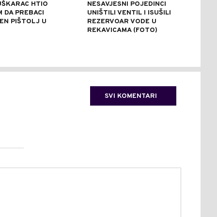
UŠKARAC HTIO
NESAVJESNI POJEDINCI
VEČ
 DA PREBACI
UNIŠTILI VENTIL I ISUŠILI
POZ
EN PIŠTOLJ U
REZERVOAR VODE U
RAZ
R
REKAVICAMA (FOTO)
(FO
SVI KOMENTARI