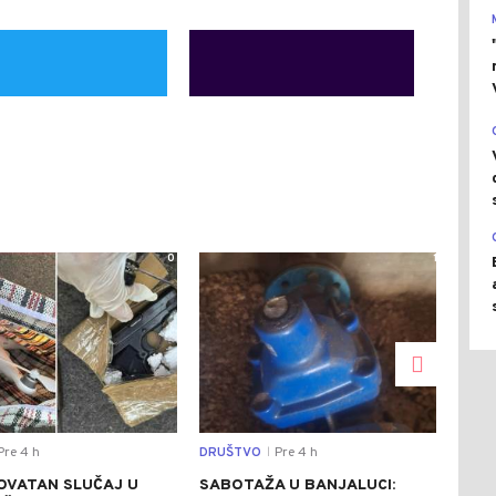
0
1
re 4 h
DRUŠTVO
Pre 4 h
REGI
|
OVATAN SLUČAJ U
SABOTAŽA U BANJALUCI:
VUČ