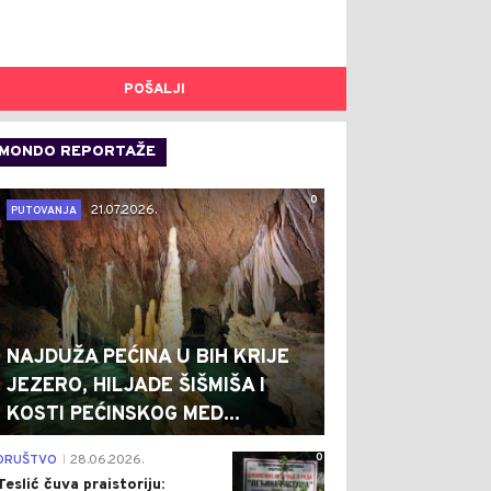
POŠALJI
MONDO REPORTAŽE
0
21.07.2026.
PUTOVANJA
NAJDUŽA PEĆINA U BIH KRIJE
JEZERO, HILJADE ŠIŠMIŠA I
KOSTI PEĆINSKOG MED...
0
DRUŠTVO
28.06.2026.
|
Teslić čuva praistoriju: