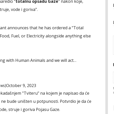
aredio “
totalnu opsadu Gaze
" nakon koje,
ruje, vode i goriva".
llant announces that he has ordered a “Total
Food, Fuel, or Electricity alongside anything else
ting with Human Animals and we will act…
October 9, 2023
ews)
ekadašnjem "Tviteru" na kojem je napisao da će
s ne bude uništen u potpunosti. Potvrdio je da će
ode, struje i goriva Pojasu Gaze.