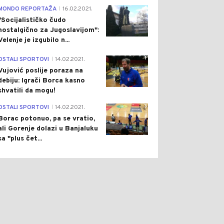
4
MONDO REPORTAŽA
16.02.2021.
|
"Socijalističko čudo
nostalgično za Jugoslavijom":
Velenje je izgubilo n...
1
OSTALI SPORTOVI
14.02.2021.
|
Vujović poslije poraza na
debiju: Igrači Borca kasno
shvatili da mogu!
3
OSTALI SPORTOVI
14.02.2021.
|
0
0
Borac potonuo, pa se vratio,
ali Gorenje dolazi u Banjaluku
sa "plus čet...
ON
Pre 4 h
DRUŠTVO
Pre 5 h
|
|
IĆ PRIREDIO SVEČANU
VJETAR PONOVO