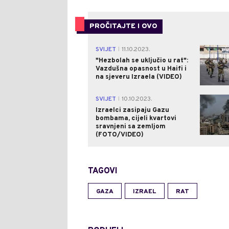
PROČITAJTE I OVO
SVIJET
11.10.2023.
|
"Hezbolah se uključio u rat":
Vazdušna opasnost u Haifi i
na sjeveru Izraela (VIDEO)
SVIJET
10.10.2023.
|
Izraelci zasipaju Gazu
bombama, cijeli kvartovi
sravnjeni sa zemljom
(FOTO/VIDEO)
TAGOVI
GAZA
IZRAEL
RAT