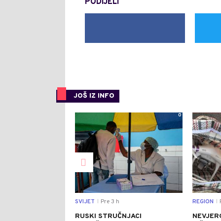
PODIJELI
JOŠ IZ INFO
0
SVIJET
Pre 3 h
REGION
P
|
|
RUSKI STRUČNJACI
NEVJER