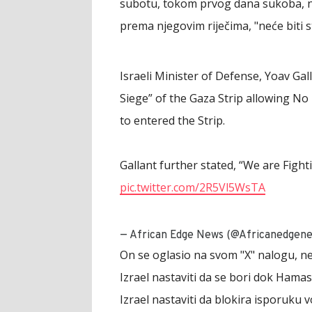
subotu, tokom prvog dana sukoba, n
prema njegovim riječima, "neće biti st
Israeli Minister of Defense, Yoav Ga
Siege” of the Gaza Strip allowing No 
to entered the Strip.
Gallant further stated, “We are Figh
pic.twitter.com/2R5Vl5WsTA
— African Edge News (@Africanedgen
On se oglasio na svom "X" nalogu, n
Izrael nastaviti da se bori dok Hama
Izrael nastaviti da blokira isporuku v