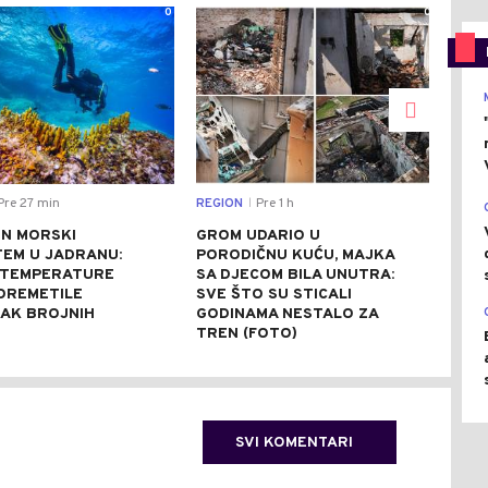
0
0
Pre 27 min
REGION
Pre 1 h
CRNA
|
N MORSKI
GROM UDARIO U
URU
TEM U JADRANU:
PORODIČNU KUĆU, MAJKA
GRA
 TEMPERATURE
SA DJECOM BILA UNUTRA:
AUT
OREMETILE
SVE ŠTO SU STICALI
POD
AK BROJNIH
GODINAMA NESTALO ZA
TREN (FOTO)
SVI KOMENTARI