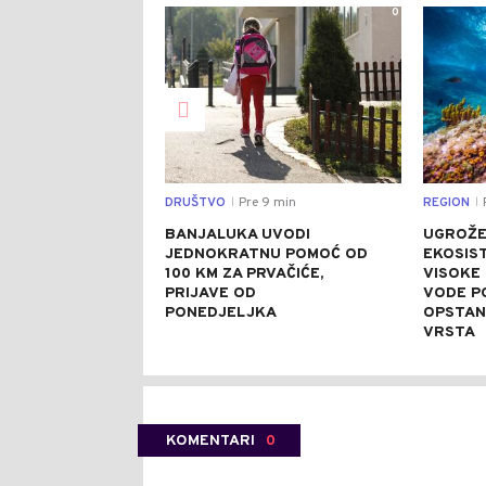
0
DRUŠTVO
Pre 9 min
REGION
|
|
BANJALUKA UVODI
UGROŽE
JEDNOKRATNU POMOĆ OD
EKOSIS
100 KM ZA PRVAČIĆE,
VISOKE
PRIJAVE OD
VODE P
PONEDJELJKA
OPSTAN
VRSTA
KOMENTARI
0