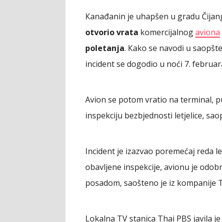
Кanađanin je uhapšen u gradu Čijan
otvorio vrata
komercijalnog
aviona
poletanja
. Кako se navodi u saopš
incident se dogodio u noći 7. februa
Avion se potom vratio na terminal, put
inspekciju bezbjednosti letjelice, sa
Incident je izazvao poremećaj reda 
obavljene inspekcije, avionu je odob
posadom, saošteno je iz kompanije Th
Lokalna TV stanica Thai PBS javila je 