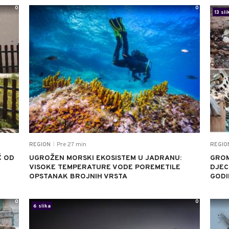
0
0
13 sli
Pre 27 min
REGION
REGIO
|
Ć OD
UGROŽEN MORSKI EKOSISTEM U JADRANU:
GROM
VISOKE TEMPERATURE VODE POREMETILE
DJEC
OPSTANAK BROJNIH VRSTA
GODI
0
0
6 slika