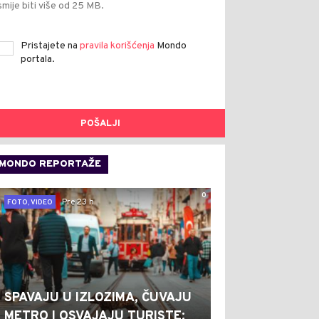
smije biti više od 25 MB.
Pristajete na
pravila korišćenja
Mondo
portala.
POŠALJI
MONDO REPORTAŽE
0
Pre 23 h
FOTO, VIDEO
SPAVAJU U IZLOZIMA, ČUVAJU
METRO I OSVAJAJU TURISTE: