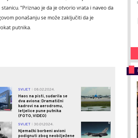
 stanicu. "Priznao je da je otvorio vrata i naveo da
jegovom ponašanju se može zaključiti da je
vokat putnika.
0
0
SVIJET
08.02.2024.
|
Haos na pisti, sudarila se
dva aviona: Dramatični
kadrovi na aerodromu,
letjelice pune putnika
(FOTO, VIDEO)
0
0
SVIJET
30.01.2024.
|
Njemački borbeni avioni
podignuti zbog neobilježene