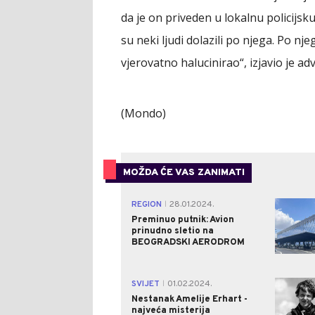
da je on priveden u lokalnu policijsku
su neki ljudi dolazili po njega. Po n
vjerovatno halucinirao“, izjavio je ad
(Mondo)
MOŽDA ĆE VAS ZANIMATI
REGION
28.01.2024.
|
Preminuo putnik: Avion
prinudno sletio na
BEOGRADSKI AERODROM
SVIJET
01.02.2024.
|
Nestanak Amelije Erhart -
najveća misterija