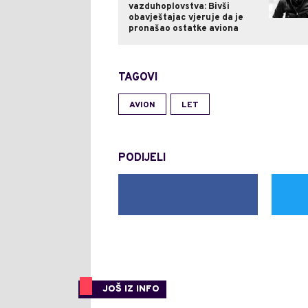
vazduhoplovstva: Bivši
obavještajac vjeruje da je
pronašao ostatke aviona
TAGOVI
AVION
LET
PODIJELI
JOŠ IZ INFO