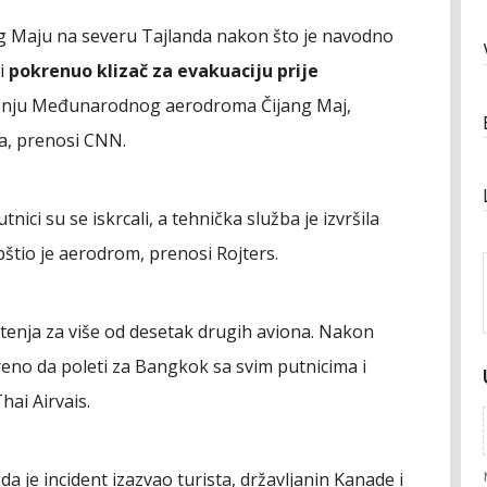
g Maju na severu Tajlanda nakon što je navodno
i
pokrenuo klizač za evakuaciju prije
tenju Međunarodnog aerodroma Čijang Maj,
ra, prenosi CNN.
nici su se iskrcali, a tehnička služba je izvršila
opštio je aerodrom, prenosi Rojters.
letenja za više od desetak drugih aviona. Nakon
reno da poleti za Bangkok sa svim putnicima i
ai Airvais.
da je incident izazvao turista, državljanin Kanade i