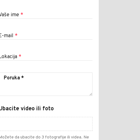
Vaše ime
*
E-mail
*
Lokacija
*
Ubacite video ili foto
Možete da ubacite do 3 fotografije ili videa. Ne