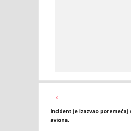
Miloš
AUTOR
0
Škrbić
Incident je izazvao poremećaj 
aviona.