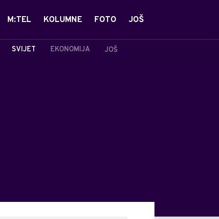
M:TEL
KOLUMNE
FOTO
JOŠ
SVIJET
EKONOMIJA
JOŠ