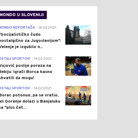
0
0
MONDO U SLOVENIJI
4
MONDO REPORTAŽA
16.02.2021.
|
"Socijalističko čudo
nostalgično za Jugoslavijom":
Velenje je izgubilo n...
 HRONIKA
Pre 2 h
SVIJET
Pre 2 h
1
OSTALI SPORTOVI
14.02.2021.
|
|
|
Vujović poslije poraza na
ŠILA SE ISTORIJSKA
ŽESTOK OKRŠAJ RIMA I
debiju: Igrači Borca kasno
ĐEVINA U MOSTARU:
MADRIDA: PAO ŠENGEN,
OMOBILI ZATRPANI
UVEDENE GRANIČNE
shvatili da mogu!
 RUŠEVINAMA
BLOKADE, NA
3
OSTALI SPORTOVI
14.02.2021.
AERODROMIMA OPŠTI
|
HAOS
Borac potonuo, pa se vratio,
ali Gorenje dolazi u Banjaluku
sa "plus čet...