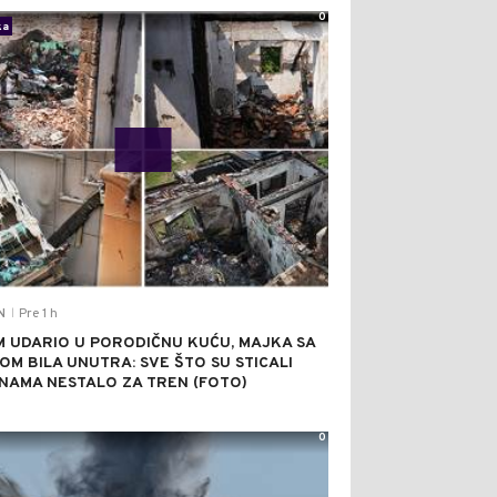
0
ka
Pre 1 h
N
|
 UDARIO U PORODIČNU KUĆU, MAJKA SA
OM BILA UNUTRA: SVE ŠTO SU STICALI
NAMA NESTALO ZA TREN (FOTO)
0