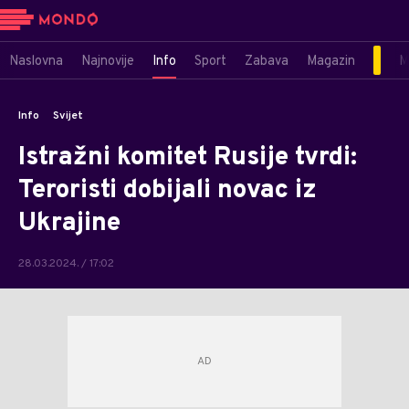
Naslovna
Najnovije
Info
Sport
Zabava
Magazin
M
Info
Svijet
Istražni komitet Rusije tvrdi:
Teroristi dobijali novac iz
Ukrajine
28.03.2024. / 17:02