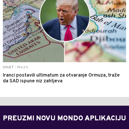
Pre 2 h
SVIJET
|
Iranci postavili ultimatum za otvaranje Ormuza, traže
da SAD ispune niz zahtjeva
PREUZMI NOVU MONDO APLIKACIJU