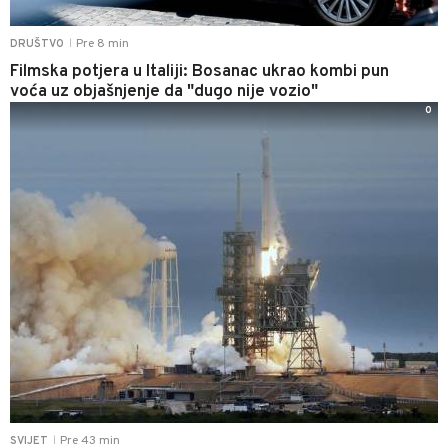
Pre 8 min
DRUŠTVO
|
Filmska potjera u Italiji: Bosanac ukrao kombi pun
voća uz objašnjenje da "dugo nije vozio"
0
Pre 43 min
SVIJET
|