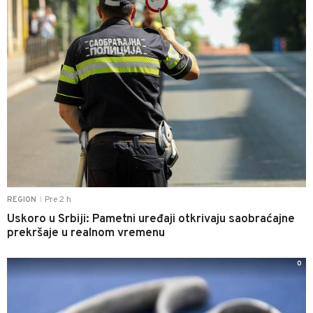
Pre 2 h
REGION
|
Uskoro u Srbiji: Pametni uređaji otkrivaju saobraćajne
prekršaje u realnom vremenu
0