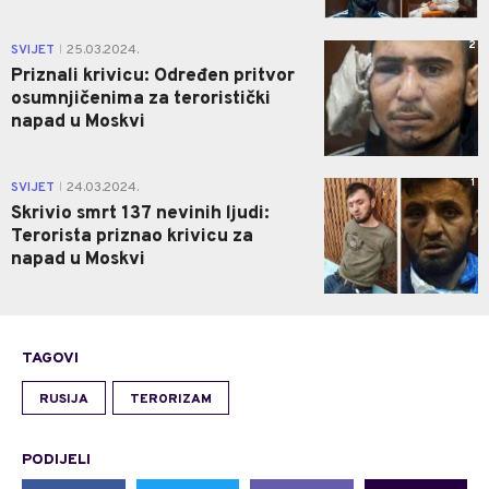
2
SVIJET
25.03.2024.
|
Priznali krivicu: Određen pritvor
osumnjičenima za teroristički
napad u Moskvi
1
SVIJET
24.03.2024.
|
Skrivio smrt 137 nevinih ljudi:
Terorista priznao krivicu za
napad u Moskvi
TAGOVI
RUSIJA
TERORIZAM
PODIJELI