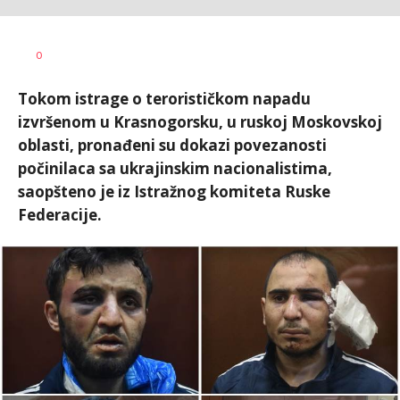
Nikolina
AUTOR
0
Damjanić
Tokom istrage o terorističkom napadu
izvršenom u Krasnogorsku, u ruskoj Moskovskoj
oblasti, pronađeni su dokazi povezanosti
počinilaca sa ukrajinskim nacionalistima,
saopšteno je iz Istražnog komiteta Ruske
Federacije.