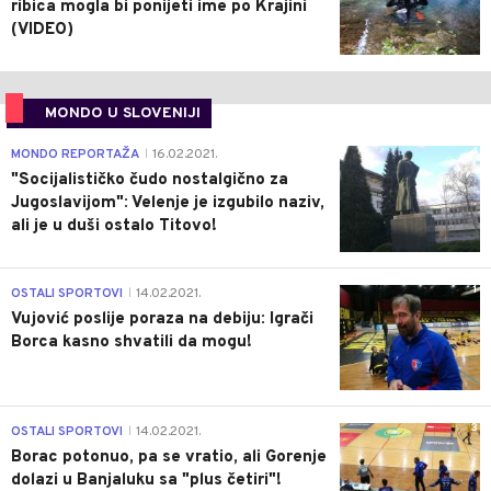
ribica mogla bi ponijeti ime po Krajini
(VIDEO)
MONDO U SLOVENIJI
4
MONDO REPORTAŽA
16.02.2021.
|
"Socijalističko čudo nostalgično za
Jugoslavijom": Velenje je izgubilo naziv,
ali je u duši ostalo Titovo!
1
OSTALI SPORTOVI
14.02.2021.
|
Vujović poslije poraza na debiju: Igrači
Borca kasno shvatili da mogu!
3
OSTALI SPORTOVI
14.02.2021.
|
Borac potonuo, pa se vratio, ali Gorenje
dolazi u Banjaluku sa "plus četiri"!