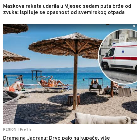
Maskova raketa udarila u Mjesec sedam puta brže od
zvuka: Ispituje se opasnost od svemirskog otpada
0
Pre 1 h
REGION
|
Drama na Jadranu: Drvo palo na kupače, više