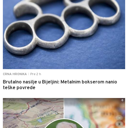
Pre 2 h
CRNA HRONIKA
|
Brutalno nasilje u Bijeljini: Metalnim bokserom nanio
teške povrede
0