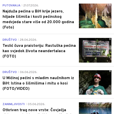
0
PUTOVANJA
21.07.2026.
|
Najduža pećina u BiH krije jezero,
hiljade šišmiša i kosti pećinskog
medvjeda stare više od 20.000 godina
(Foto)
0
DRUŠTVO
28.06.2026.
|
Teslić čuva praistoriju: Rastuška pećina
kao svjedok života neandertalaca
(FOTO)
0
DRUŠTVO
06.06.2026.
|
U Mićinoj pećini s mladim naučnikom iz
BiH: Istina o šišmišima i mitu o kosi
(FOTO/VIDEO)
0
ZANIMLJIVOSTI
05.06.2026.
|
Otkriven trag nove vrste: Čovječja