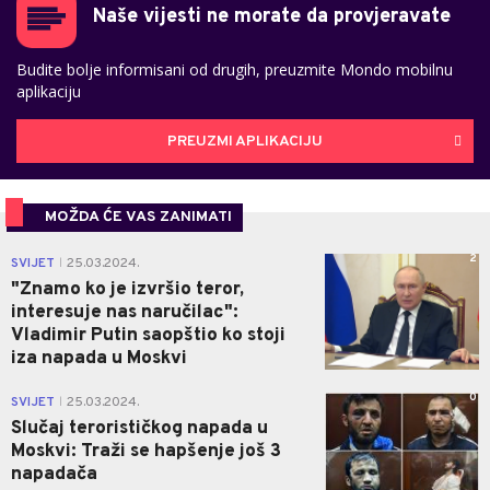
Naše vijesti ne morate da provjeravate
Budite bolje informisani od drugih, preuzmite Mondo mobilnu
aplikaciju
PREUZMI APLIKACIJU
MOŽDA ĆE VAS ZANIMATI
2
SVIJET
25.03.2024.
|
"Znamo ko je izvršio teror,
interesuje nas naručilac":
Vladimir Putin saopštio ko stoji
iza napada u Moskvi
0
SVIJET
25.03.2024.
|
Slučaj terorističkog napada u
Moskvi: Traži se hapšenje još 3
napadača