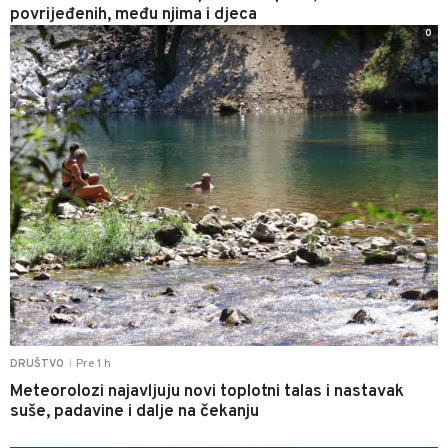
povrijeđenih, među njima i djeca
0
Pre 1 h
DRUŠTVO
|
Meteorolozi najavljuju novi toplotni talas i nastavak
suše, padavine i dalje na čekanju