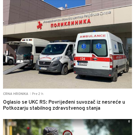
Pre 2 h
CRNA HRONIKA
|
Oglasio se UKC RS: Povrijeđeni suvozač iz nesreće u
Potkozarju stabilnog zdravstvenog stanja
0