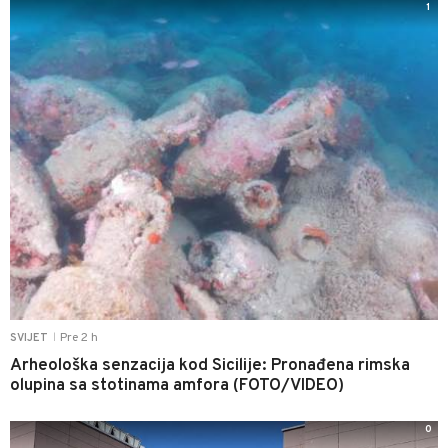
1
Pre 2 h
SVIJET
|
Arheološka senzacija kod Sicilije: Pronađena rimska
olupina sa stotinama amfora (FOTO/VIDEO)
0