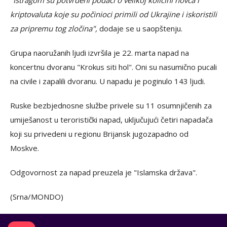
"Istragom su potvrđeni podaci o velikoj količini novca i
kriptovaluta koje su počinioci primili od Ukrajine i iskoristili
za pripremu tog zločina",
dodaje se u saopštenju.
Grupa naoružanih ljudi izvršila je 22. marta napad na
koncertnu dvoranu "Krokus siti hol". Oni su nasumično pucali
na civile i zapalili dvoranu. U napadu je poginulo 143 ljudi.
Ruske bezbjednosne službe privele su 11 osumnjičenih za
umiješanost u teroristički napad, uključujući četiri napadača
koji su privedeni u regionu Brijansk jugozapadno od
Moskve.
Odgovornost za napad preuzela je "Islamska država".
(Srna/MONDO)