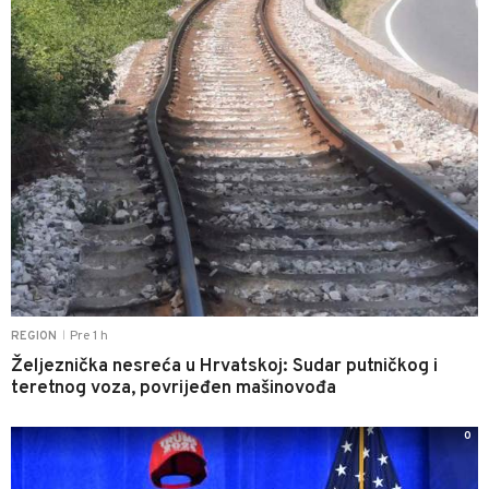
Pre 1 h
REGION
|
Željeznička nesreća u Hrvatskoj: Sudar putničkog i
teretnog voza, povrijeđen mašinovođa
0