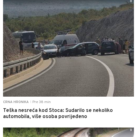
0
Pre 38 min
CRNA HRONIKA
|
Teška nesreća kod Stoca: Sudarilo se nekoliko
automobila, više osoba povrijeđeno
0