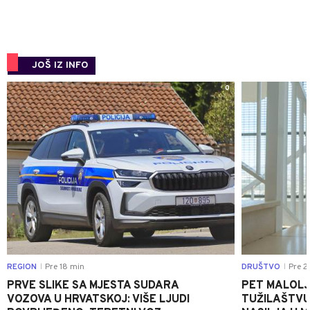
JOŠ IZ INFO
0
REGION
Pre 18 min
DRUŠTVO
Pre 2
|
|
PRVE SLIKE SA MJESTA SUDARA
PET MALOLJ
VOZOVA U HRVATSKOJ: VIŠE LJUDI
TUŽILAŠTVU