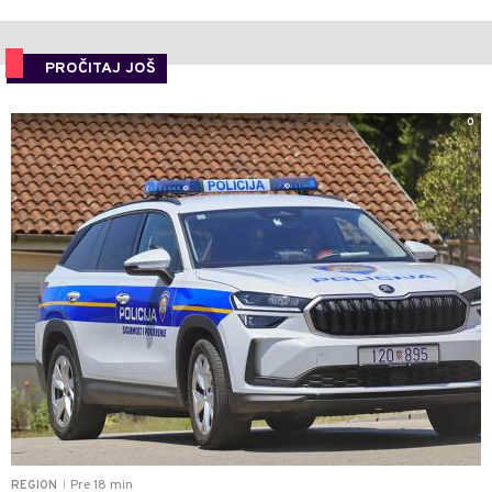
PROČITAJ JOŠ
0
Pre 18 min
REGION
|