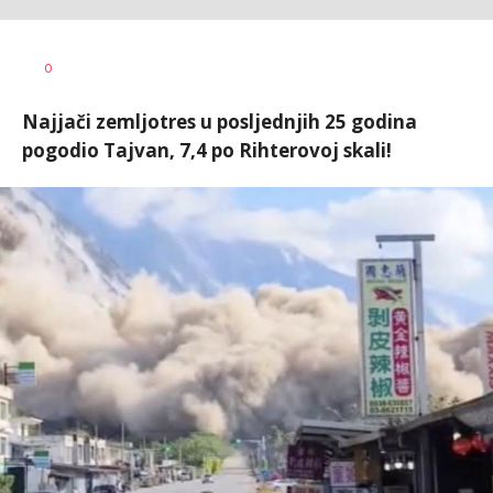
Bojana
AUTOR
Zimonjić
0
Jelisavac
Najjači zemljotres u posljednjih 25 godina
pogodio Tajvan, 7,4 po Rihterovoj skali!