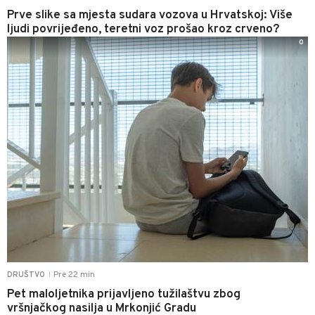
Prve slike sa mjesta sudara vozova u Hrvatskoj: Više
ljudi povrijeđeno, teretni voz prošao kroz crveno?
0
Pre 22 min
DRUŠTVO
|
Pet maloljetnika prijavljeno tužilaštvu zbog
vršnjačkog nasilja u Mrkonjić Gradu