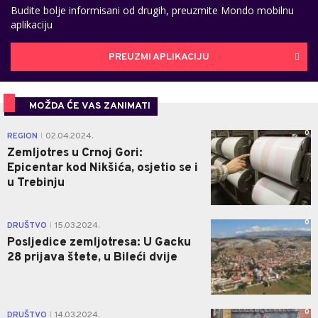
Budite bolje informisani od drugih, preuzmite Mondo mobilnu
aplikaciju
PREUZMI APLIKACIJU
MOŽDA ĆE VAS ZANIMATI
0
REGION
02.04.2024.
|
Zemljotres u Crnoj Gori:
Epicentar kod Nikšića, osjetio se i
u Trebinju
0
DRUŠTVO
15.03.2024.
|
Posljedice zemljotresa: U Gacku
28 prijava štete, u Bileći dvije
0
DRUŠTVO
14.03.2024.
|