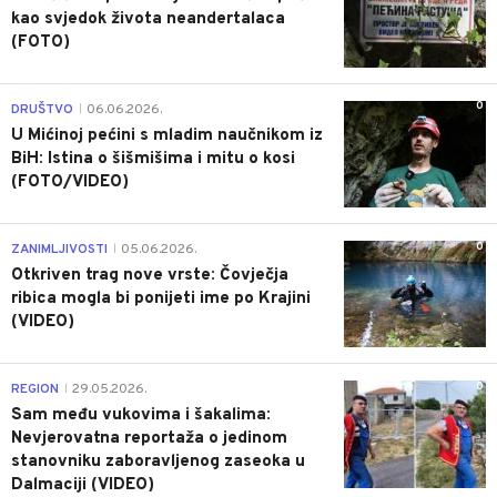
kao svjedok života neandertalaca
(FOTO)
0
DRUŠTVO
06.06.2026.
|
U Mićinoj pećini s mladim naučnikom iz
BiH: Istina o šišmišima i mitu o kosi
(FOTO/VIDEO)
0
ZANIMLJIVOSTI
05.06.2026.
|
Otkriven trag nove vrste: Čovječja
ribica mogla bi ponijeti ime po Krajini
(VIDEO)
0
REGION
29.05.2026.
|
Sam među vukovima i šakalima:
Nevjerovatna reportaža o jedinom
stanovniku zaboravljenog zaseoka u
Dalmaciji (VIDEO)