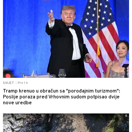
Pre 1 h
SVIJET
|
Tramp krenuo u obračun sa "porođajnim turizmom":
Poslije poraza pred Vrhovnim sudom potpisao dvije
nove uredbe
0