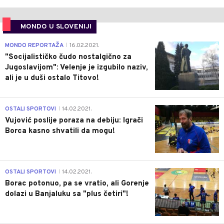
MONDO U SLOVENIJI
4
MONDO REPORTAŽA
16.02.2021.
|
"Socijalističko čudo nostalgično za
Jugoslavijom": Velenje je izgubilo naziv,
ali je u duši ostalo Titovo!
1
OSTALI SPORTOVI
14.02.2021.
|
Vujović poslije poraza na debiju: Igrači
Borca kasno shvatili da mogu!
3
OSTALI SPORTOVI
14.02.2021.
|
Borac potonuo, pa se vratio, ali Gorenje
dolazi u Banjaluku sa "plus četiri"!