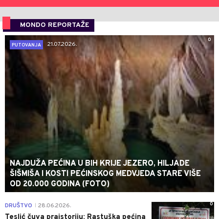
MONDO REPORTAŽE
0
21.07.2026.
PUTOVANJA
NAJDUŽA PEĆINA U BIH KRIJE JEZERO, HILJADE
ŠIŠMIŠA I KOSTI PEĆINSKOG MEDVJEDA STARE VIŠE
OD 20.000 GODINA (FOTO)
0
DRUŠTVO
28.06.2026.
|
Teslić čuva praistoriju: Rastuška pećina