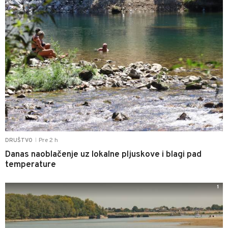
Pre 2 h
DRUŠTVO
|
Danas naoblačenje uz lokalne pljuskove i blagi pad
temperature
1