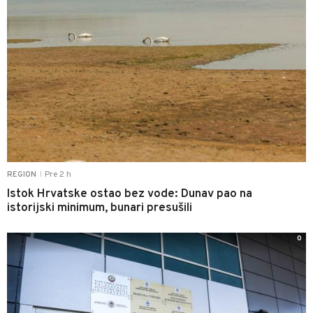
Pre 2 h
REGION
|
Istok Hrvatske ostao bez vode: Dunav pao na
istorijski minimum, bunari presušili
0