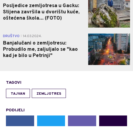
Posljedice zemljotresa u Gacku:
Stijena završila u dvorištu kuće,
oštećena škola... (FOTO)
0
DRUŠTVO
14.03.2024.
|
Banjalučani o zemljotresu:
Probudilo me, zaljuljalo se "kao
kad je bilo u Petrinji"
TAGOVI
TAJVAN
ZEMLJOTRES
PODIJELI