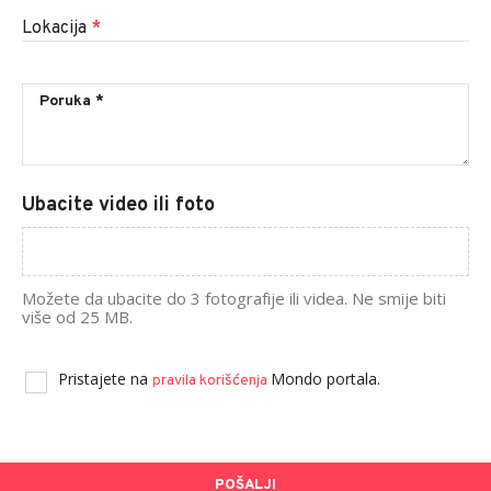
Lokacija
*
Ubacite video ili foto
Možete da ubacite do 3 fotografije ili videa. Ne smije biti
više od 25 MB.
Pristajete na
Mondo portala.
pravila korišćenja
POŠALJI