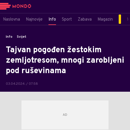
Naslovna
Najnovije
Info
Sport
Zabava
Magazin
M
Info
Svijet
Tajvan pogođen žestokim
zemljotresom, mnogi zarobljeni
pod ruševinama
03.04.2024. / 07:58