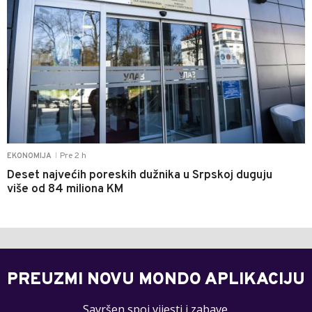
Pre 2 h
EKONOMIJA
|
Deset najvećih poreskih dužnika u Srpskoj duguju
više od 84 miliona KM
PREUZMI NOVU MONDO APLIKACIJU
Savršen spoj vijesti i zabave.