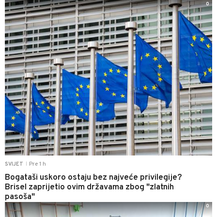
0
Pre 1 h
SVIJET
|
Bogataši uskoro ostaju bez najveće privilegije?
Brisel zaprijetio ovim državama zbog "zlatnih
pasoša"
0