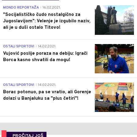
4
MONDO REPORTAŽA
16.02.2021.
|
"Socijalističko čudo nostalgično za
Jugoslavijom": Velenje je izgubilo naziv,
ali je u duši ostalo Titovo!
1
OSTALI SPORTOVI
14.02.2021.
|
Vujović poslije poraza na debiju: Igrači
Borca kasno shvatili da mogu!
3
OSTALI SPORTOVI
14.02.2021.
|
Borac potonuo, pa se vratio, ali Gorenje
dolazi u Banjaluku sa "plus četiri"!
PROČITAJ JOŠ