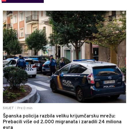
0
Pre 0 min
SVIJET
|
Španska policija razbila veliku krijumčarsku mrežu:
Prebacili više od 2.000 migranata i zaradili 24 miliona
evra