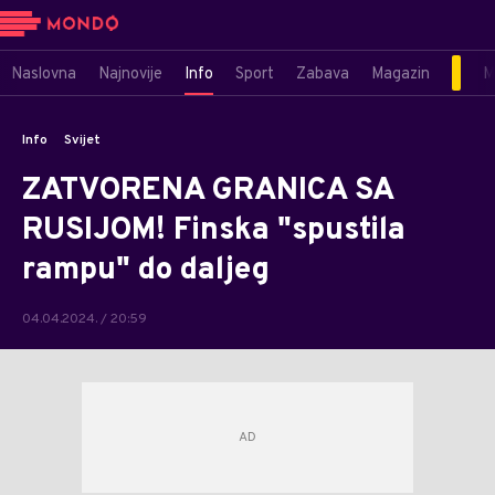
Naslovna
Najnovije
Info
Sport
Zabava
Magazin
M
Info
Svijet
ZATVORENA GRANICA SA
RUSIJOM! Finska "spustila
rampu" do daljeg
04.04.2024. / 20:59