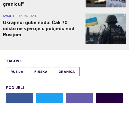
granicu!"
0
SVIJET
02.04.2024.
|
Ukrajinci gube nadu: Čak 70
odsto ne vjeruje u pobjedu nad
Rusijom
TAGOVI
RUSIJA
FINSKA
GRANICA
PODIJELI