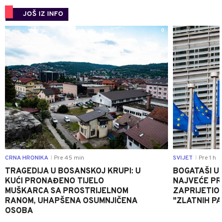
JOŠ IZ INFO
0
CRNA HRONIKA
Pre 45 min
SVIJET
Pre 1 h
|
|
TRAGEDIJA U BOSANSKOJ KRUPI: U
BOGATAŠI U
KUĆI PRONAĐENO TIJELO
NAJVEĆE PRI
MUŠKARCA SA PROSTRIJELNOM
ZAPRIJETIO
RANOM, UHAPŠENA OSUMNJIČENA
"ZLATNIH P
OSOBA