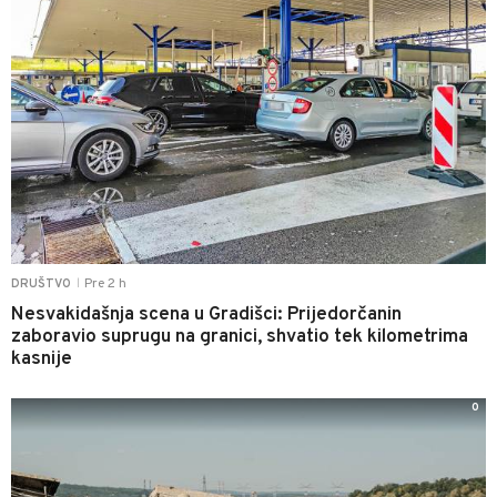
Pre 2 h
DRUŠTVO
|
Nesvakidašnja scena u Gradišci: Prijedorčanin
zaboravio suprugu na granici, shvatio tek kilometrima
kasnije
0