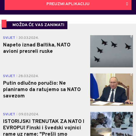
PREUZMI APLIKACIJU
MOŽDA ĆE VAS ZANIMATI
0
SVIJET
30.03.2024.
|
Napeto iznad Baltika, NATO
avioni presreli ruske
0
SVIJET
28.03.2024.
|
Putin odlučno poručio: Ne
planiramo da ratujemo sa NATO
savezom
0
SVIJET
09.03.2024.
|
ISTORIJSKI TRENUTAK ZA NATO I
EVROPU! Finski i švedski vojnici
rame uz rame: "Prešli smo