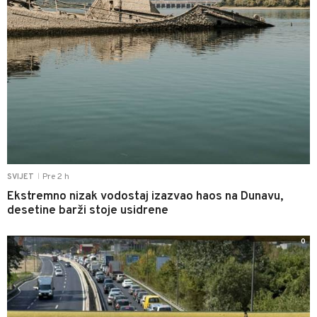
Pre 2 h
SVIJET
|
Ekstremno nizak vodostaj izazvao haos na Dunavu,
desetine barži stoje usidrene
0