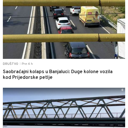
Pre 4 h
DRUŠTVO
|
Saobraćajni kolaps u Banjaluci: Duge kolone vozila
kod Prijedorske petlje
0