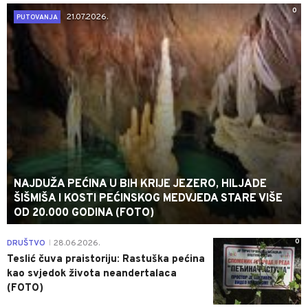
0
21.07.2026.
PUTOVANJA
NAJDUŽA PEĆINA U BIH KRIJE JEZERO, HILJADE
ŠIŠMIŠA I KOSTI PEĆINSKOG MEDVJEDA STARE VIŠE
OD 20.000 GODINA (FOTO)
0
DRUŠTVO
28.06.2026.
|
Teslić čuva praistoriju: Rastuška pećina
kao svjedok života neandertalaca
(FOTO)