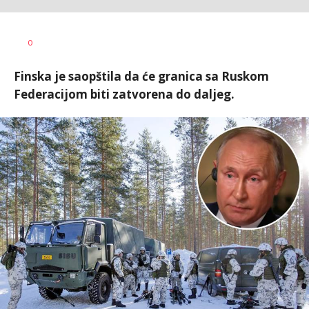
Dragana
AUTOR
0
Božić
Finska je saopštila da će granica sa Ruskom
Federacijom biti zatvorena do daljeg.