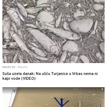
Pre 2 h
DRUŠTVO
|
Suša uzela danak: Na ušću Turjanice u Vrbas nema ni
kapi vode (VIDEO)
0