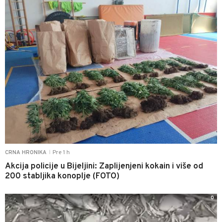
Pre 1 h
CRNA HRONIKA
|
Akcija policije u Bijeljini: Zaplijenjeni kokain i više od
200 stabljika konoplje (FOTO)
0