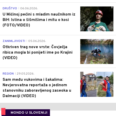
0
DRUŠTVO
06.06.2026.
|
U Mićinoj pećini s mladim naučnikom iz
BiH: Istina o šišmišima i mitu o kosi
(FOTO/VIDEO)
0
ZANIMLJIVOSTI
05.06.2026.
|
Otkriven trag nove vrste: Čovječja
ribica mogla bi ponijeti ime po Krajini
(VIDEO)
0
REGION
29.05.2026.
|
Sam među vukovima i šakalima:
Nevjerovatna reportaža o jedinom
stanovniku zaboravljenog zaseoka u
Dalmaciji (VIDEO)
MONDO U SLOVENIJI