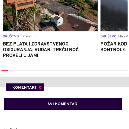
DRUŠTVO
Pre 21 min
DRUŠTVO
Pre 4
|
|
BEZ PLATA I ZDRAVSTVENOG
POŽAR KOD K
OSIGURANJA: RUDARI TREĆU NOĆ
KONTROLE: 
PROVELI U JAMI
KOMENTARI
0
SVI KOMENTARI