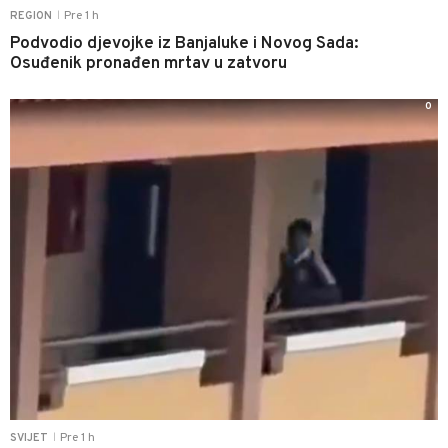
Pre 1 h
REGION
|
Podvodio djevojke iz Banjaluke i Novog Sada:
Osuđenik pronađen mrtav u zatvoru
0
Pre 1 h
SVIJET
|