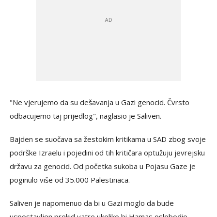
"Ne vjerujemo da su dešavanja u Gazi genocid. Čvrsto
odbacujemo taj prijedlog", naglasio je Saliven.
Bajden se suočava sa žestokim kritikama u SAD zbog svoje
podrške Izraelu i pojedini od tih kritičara optužuju jevrejsku
državu za genocid. Od početka sukoba u Pojasu Gaze je
poginulo više od 35.000 Palestinaca.
Saliven je napomenuo da bi u Gazi moglo da bude
uspostavljen prekid vatre ukoliko bi Hamas oslobodio