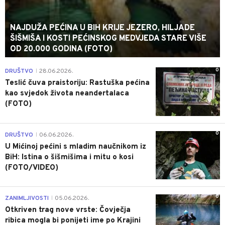
NAJDUŽA PEĆINA U BIH KRIJE JEZERO, HILJADE
ŠIŠMIŠA I KOSTI PEĆINSKOG MEDVJEDA STARE VIŠE
OD 20.000 GODINA (FOTO)
0
DRUŠTVO
28.06.2026.
|
Teslić čuva praistoriju: Rastuška pećina
kao svjedok života neandertalaca
(FOTO)
0
DRUŠTVO
06.06.2026.
|
U Mićinoj pećini s mladim naučnikom iz
BiH: Istina o šišmišima i mitu o kosi
(FOTO/VIDEO)
0
ZANIMLJIVOSTI
05.06.2026.
|
Otkriven trag nove vrste: Čovječja
ribica mogla bi ponijeti ime po Krajini