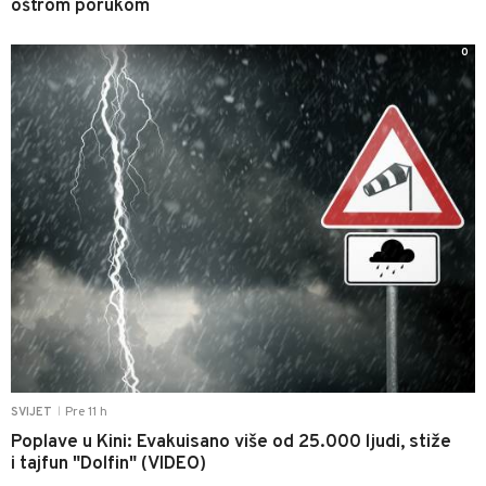
oštrom porukom
0
Pre 11 h
SVIJET
|
Poplave u Kini: Evakuisano više od 25.000 ljudi, stiže
i tajfun "Dolfin" (VIDEO)