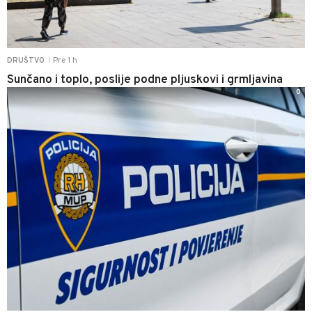
Pre 1 h
DRUŠTVO
|
Sunčano i toplo, poslije podne pljuskovi i grmljavina
0