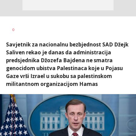
Željko
AUTOR
0
Svitlica
Savjetnik za nacionalnu bezbjednost SAD Džejk
Saliven rekao je danas da administracija
predsjednika Džozefa Bajdena ne smatra
genocidom ubistva Palestinaca koje u Pojasu
Gaze vrši Izrael u sukobu sa palestinskom
militantnom organizacijom Hamas