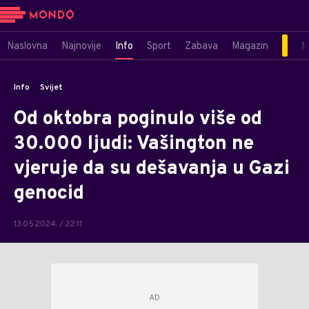
Naslovna
Najnovije
Info
Sport
Zabava
Magazin
M
Info
Svijet
Od oktobra poginulo više od
30.000 ljudi: Vašington ne
vjeruje da su dešavanja u Gazi
genocid
13.05.2024. / 22:11