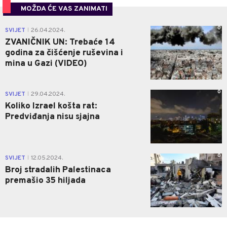
MOŽDA ĆE VAS ZANIMATI
0
SVIJET
26.04.2024.
|
ZVANIČNIK UN: Trebaće 14
godina za čišćenje ruševina i
mina u Gazi (VIDEO)
0
SVIJET
29.04.2024.
|
Koliko Izrael košta rat:
Predviđanja nisu sjajna
0
SVIJET
12.05.2024.
|
Broj stradalih Palestinaca
premašio 35 hiljada