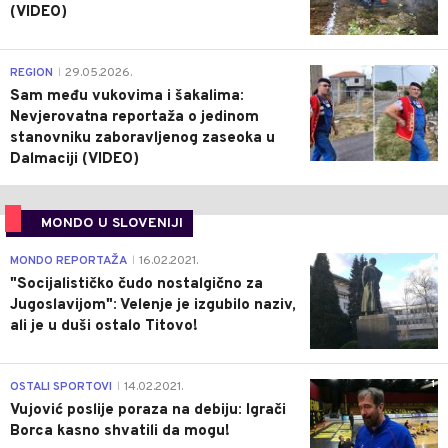
(VIDEO)
0
REGION
29.05.2026.
|
Sam među vukovima i šakalima:
Nevjerovatna reportaža o jedinom
stanovniku zaboravljenog zaseoka u
Dalmaciji (VIDEO)
MONDO U SLOVENIJI
4
MONDO REPORTAŽA
16.02.2021.
|
"Socijalističko čudo nostalgično za
Jugoslavijom": Velenje je izgubilo naziv,
ali je u duši ostalo Titovo!
1
OSTALI SPORTOVI
14.02.2021.
|
Vujović poslije poraza na debiju: Igrači
Borca kasno shvatili da mogu!