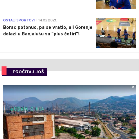
3
OSTALI SPORTOVI
14.02.2021.
|
Borac potonuo, pa se vratio, ali Gorenje
dolazi u Banjaluku sa "plus četiri"!
PROČITAJ JOŠ
0