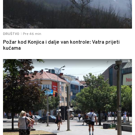
Pre 46 min
DRUŠTVO
|
Požar kod Konjica i dalje van kontrole: Vatra prijeti
kućama
0