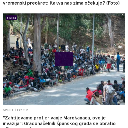
vremenski preokret: Kakva nas zima očekuje? (Foto)
0
5 slika
Pre 11 h
SVIJET
|
"Zahtijevamo protjerivanje Marokanaca, ovo je
invazija": Gradonačelnik španskog grada se obratio