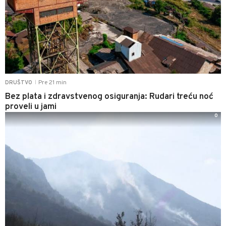
Pre 21 min
DRUŠTVO
|
Bez plata i zdravstvenog osiguranja: Rudari treću noć
proveli u jami
0