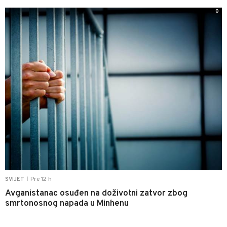
0
Pre 12 h
SVIJET
|
Avganistanac osuđen na doživotni zatvor zbog
smrtonosnog napada u Minhenu