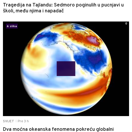
Tragedija na Tajlandu: Sedmoro poginulih u pucnjavi u
školi, među njima i napadač
0
6 slika
Pre 3 h
SVIJET
|
Dva moćna okeanska fenomena pokreću globalni