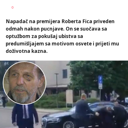
Jana
AUTOR
0
Desovski
Napadač na premijera Roberta Fica priveden
odmah nakon pucnjave. On se suočava sa
optužbom za pokušaj ubistva sa
predumišljajem sa motivom osvete i prijeti mu
doživotna kazna.