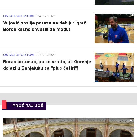
1
OSTALI SPORTOVI
14.02.2021.
|
Vujović poslije poraza na debiju: Igrači
Borca kasno shvatili da mogu!
3
OSTALI SPORTOVI
14.02.2021.
|
Borac potonuo, pa se vratio, ali Gorenje
dolazi u Banjaluku sa "plus četiri"!
PROČITAJ JOŠ
0