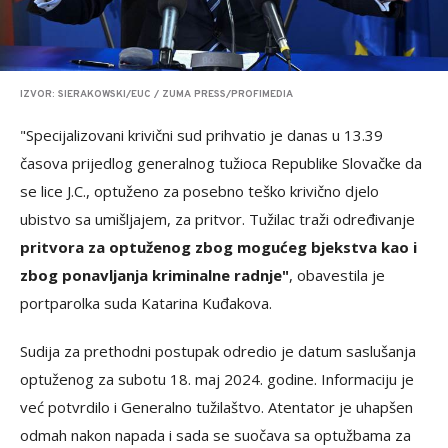
IZVOR: SIERAKOWSKI/EUC / ZUMA PRESS/PROFIMEDIA
"Specijalizovani krivični sud prihvatio je danas u 13.39
časova prijedlog generalnog tužioca Republike Slovačke da
se lice J.C., optuženo za posebno teško krivično djelo
ubistvo sa umišljajem, za pritvor. Tužilac traži određivanje
pritvora za optuženog zbog mogućeg bjekstva kao i
zbog ponavljanja kriminalne radnje"
, obavestila je
portparolka suda Katarina Kuđakova.
Sudija za prethodni postupak odredio je datum saslušanja
optuženog za subotu 18. maj 2024. godine. Informaciju je
već potvrdilo i Generalno tužilaštvo. Atentator je uhapšen
odmah nakon napada i sada se suočava sa optužbama za