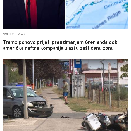
Pre 2 h
SVIJET
|
Tramp ponovo prijeti preuzimanjem Grenlanda dok
američka naftna kompanija ulazi u zaštićenu zonu
0