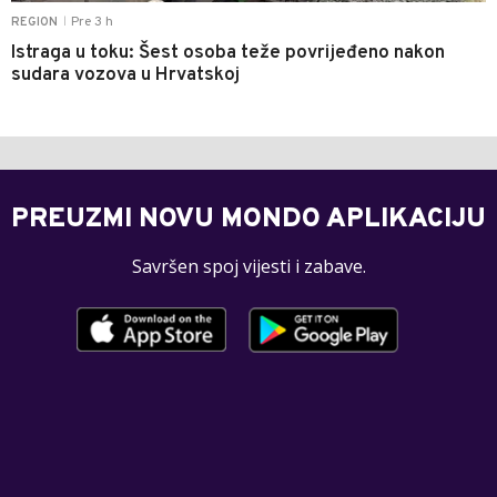
Pre 3 h
REGION
|
Istraga u toku: Šest osoba teže povrijeđeno nakon
sudara vozova u Hrvatskoj
PREUZMI NOVU MONDO APLIKACIJU
Savršen spoj vijesti i zabave.