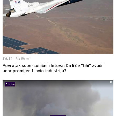
Pre 58 min
SVIJET
|
Povratak supersoničnih letova: Da li će "tihi" zvučni
udar promijeniti avio-industriju?
0
5 slika