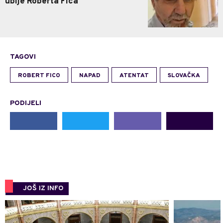
ubije Roberta Fica
TAGOVI
ROBERT FICO
NAPAD
ATENTAT
SLOVAČKA
PODIJELI
JOŠ IZ INFO
0