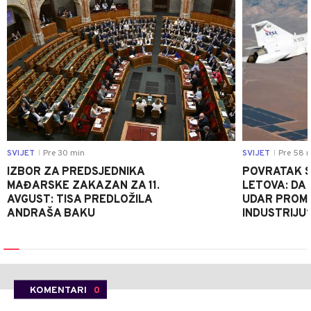
SVIJET
Pre 30 min
SVIJET
Pre 58 
|
|
IZBOR ZA PREDSJEDNIKA
POVRATAK S
MAĐARSKE ZAKAZAN ZA 11.
LETOVA: DA L
AVGUST: TISA PREDLOŽILA
UDAR PROMIJ
ANDRAŠA BAKU
INDUSTRIJU
KOMENTARI
0