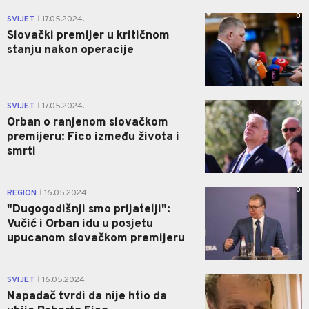
0
SVIJET
17.05.2024.
|
Slovački premijer u kritičnom
stanju nakon operacije
0
SVIJET
17.05.2024.
|
Orban o ranjenom slovačkom
premijeru: Fico između života i
smrti
0
REGION
16.05.2024.
|
"Dugogodišnji smo prijatelji":
Vučić i Orban idu u posjetu
upucanom slovačkom premijeru
1
SVIJET
16.05.2024.
|
Napadač tvrdi da nije htio da