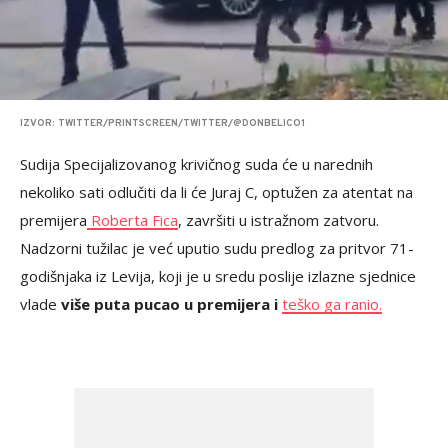
IZVOR: TWITTER/PRINTSCREEN/TWITTER/@DONBELICO1
Sudija Specijalizovanog krivičnog suda će u narednih
nekoliko sati odlučiti da li će Juraj C, optužen za atentat na
premijera
Roberta Fica
, završiti u istražnom zatvoru.
Nadzorni tužilac je već uputio sudu predlog za pritvor 71-
godišnjaka iz Levija, koji je u sredu poslije izlazne sjednice
vlade
više puta pucao u premijera i
teško ga ranio.