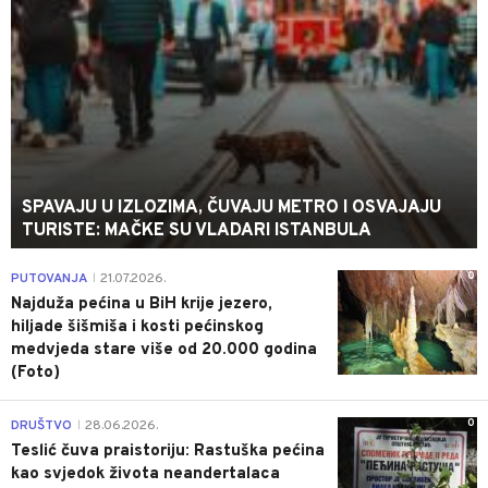
SPAVAJU U IZLOZIMA, ČUVAJU METRO I OSVAJAJU
TURISTE: MAČKE SU VLADARI ISTANBULA
0
PUTOVANJA
21.07.2026.
|
Najduža pećina u BiH krije jezero,
hiljade šišmiša i kosti pećinskog
medvjeda stare više od 20.000 godina
(Foto)
0
DRUŠTVO
28.06.2026.
|
Teslić čuva praistoriju: Rastuška pećina
kao svjedok života neandertalaca