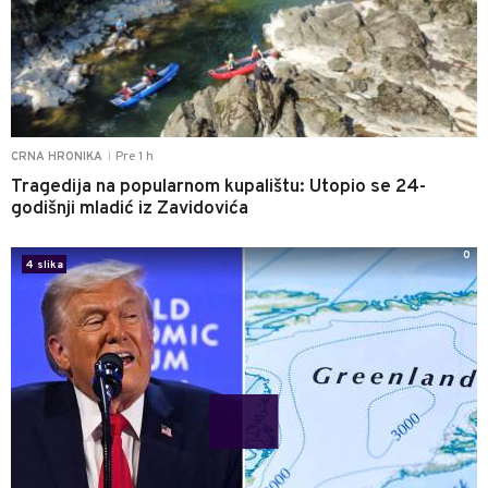
Pre 1 h
CRNA HRONIKA
|
Tragedija na popularnom kupalištu: Utopio se 24-
godišnji mladić iz Zavidovića
0
4 slika