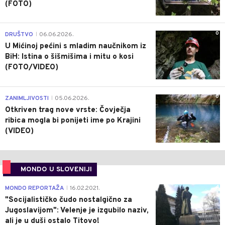
(FOTO)
0
DRUŠTVO
06.06.2026.
|
U Mićinoj pećini s mladim naučnikom iz
BiH: Istina o šišmišima i mitu o kosi
(FOTO/VIDEO)
0
ZANIMLJIVOSTI
05.06.2026.
|
Otkriven trag nove vrste: Čovječja
ribica mogla bi ponijeti ime po Krajini
(VIDEO)
MONDO U SLOVENIJI
4
MONDO REPORTAŽA
16.02.2021.
|
"Socijalističko čudo nostalgično za
Jugoslavijom": Velenje je izgubilo naziv,
ali je u duši ostalo Titovo!