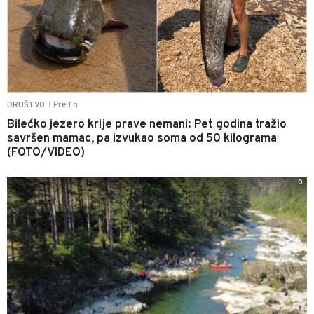
Pre 1 h
DRUŠTVO
|
Bilećko jezero krije prave nemani: Pet godina tražio
savršen mamac, pa izvukao soma od 50 kilograma
(FOTO/VIDEO)
0