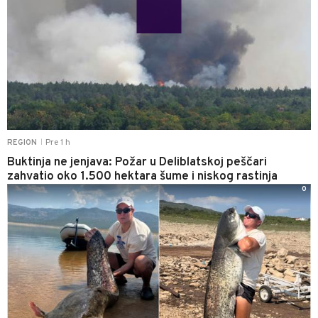
Pre 1 h
REGION
|
Buktinja ne jenjava: Požar u Deliblatskoj peščari
zahvatio oko 1.500 hektara šume i niskog rastinja
0