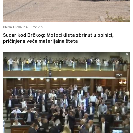
Pre 2 h
CRNA HRONIKA
|
Sudar kod Brčkog: Motociklista zbrinut u bolnici,
pričinjena veća materijalna šteta
0