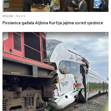
Pre 3 h
REGION
|
Poslanica gađala Aljbina Kurtija jajima usred sjednice
0