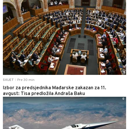
Pre 30 min
SVIJET
|
Izbor za predsjednika Mađarske zakazan za 11.
avgust: Tisa predložila Andraša Baku
0