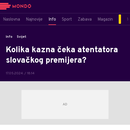
Naslovna
Najnovije
Info
Sport
Zabava
Magazin
M
Info
Svijet
Kolika kazna čeka atentatora
slovačkog premijera?
17.05.2024. / 18:14