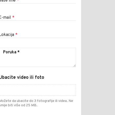
Vaše ime
*
E-mail
*
Lokacija
*
Ubacite video ili foto
Možete da ubacite do 3 fotografije ili videa. Ne
smije biti više od 25 MB.