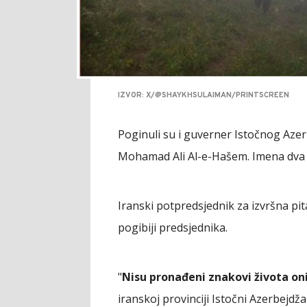
IZVOR: X/@SHAYKHSULAIMAN/PRINTSCREEN
Poginuli su i guverner Istočnog Azer
Mohamad Ali Al-e-Hašem. Imena dva pi
Iranski potpredsjednik za izvršna pi
pogibiji predsjednika.
"
Nisu pronađeni znakovi života on
iranskoj provinciji Istočni Azerbejd