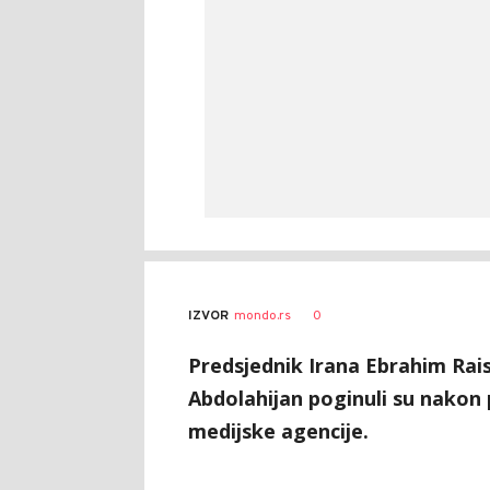
0
IZVOR
mondo.rs
Predsjednik Irana Ebrahim Rais
Abdolahijan poginuli su nakon 
medijske agencije.