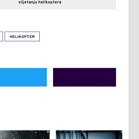
slijetanju helikoptera
HELIKOPTER
0
0