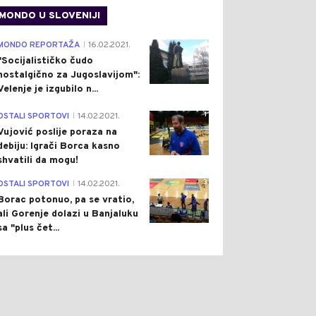
MONDO U SLOVENIJI
4
MONDO REPORTAŽA
16.02.2021.
|
"Socijalističko čudo
nostalgično za Jugoslavijom":
Velenje je izgubilo n...
1
OSTALI SPORTOVI
14.02.2021.
|
Vujović poslije poraza na
debiju: Igrači Borca kasno
shvatili da mogu!
3
OSTALI SPORTOVI
14.02.2021.
|
Borac potonuo, pa se vratio,
ali Gorenje dolazi u Banjaluku
sa "plus čet...