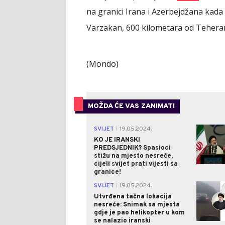
na granici Irana i Azerbejdžana kada s
Varzakan, 600 kilometara od Tehera
(Mondo)
MOŽDA ĆE VAS ZANIMATI
SVIJET
19.05.2024.
|
KO JE IRANSKI
PREDSJEDNIK? Spasioci
stižu na mjesto nesreće,
cijeli svijet prati vijesti sa
granice!
SVIJET
19.05.2024.
|
Utvrđena tačna lokacija
nesreće: Snimak sa mjesta
gdje je pao helikopter u kom
se nalazio iranski