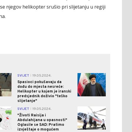
e njegov helikopter srušio pri slijetanju u regiji
na.
0
0
SVIJET
19.05.2024.
|
Spasioci pokušavaju da
dođu do mjesta nesreće:
Helikopter u kojem je iranski
predsjednik doživio "teško
slijetanje"
0
0
SVIJET
19.05.2024.
|
"Životi Raisija i
Abdulahijana u opasnosti"
Oglasile se SAD: Pratimo
izvještaje o mogućem