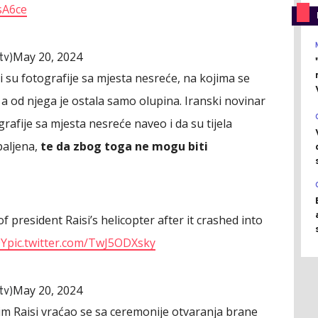
sA6ce
May 20, 2024
em_tv)
li su fotografije sa mjesta nesreće, na kojima se
o, a od njega je ostala samo olupina. Iranski novinar
afije sa mjesta nesreće naveo i da su tijela
paljena,
te da zbog toga ne mogu biti
 president Raisi’s helicopter after it crashed into
OY
pic.twitter.com/TwJ5ODXsky
May 20, 2024
em_tv)
m Raisi vraćao se sa ceremonije otvaranja brane