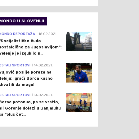
MONDO U SLOVENIJI
4
MONDO REPORTAŽA
16.02.2021.
|
"Socijalističko čudo
nostalgično za Jugoslavijom":
Velenje je izgubilo n...
1
OSTALI SPORTOVI
14.02.2021.
|
Vujović poslije poraza na
debiju: Igrači Borca kasno
shvatili da mogu!
3
OSTALI SPORTOVI
14.02.2021.
|
Borac potonuo, pa se vratio,
ali Gorenje dolazi u Banjaluku
sa "plus čet...