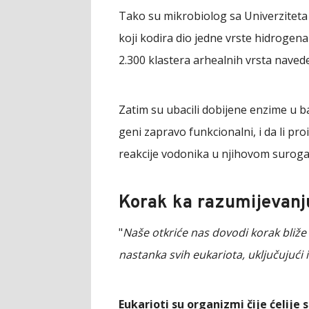
Tako su mikrobiolog sa Univerziteta 
koji kodira dio jedne vrste hidrogena
2.300 klastera arhealnih vrsta naved
Zatim su ubacili dobijene enzime u bakt
geni zapravo funkcionalni, i da li p
reakcije vodonika u njihovom surog
Korak ka razumijevanj
"
Naše otkriće nas dovodi korak bliže
nastanka svih eukariota, uključujući i
Eukarioti su organizmi čije ćelij