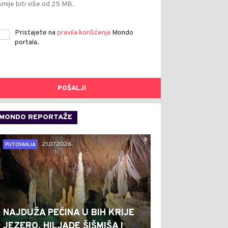
smije biti više od 25 MB.
Pristajete na
pravila korišćenja
Mondo
portala.
POŠALJI
MONDO REPORTAŽE
0
21.07.2026.
PUTOVANJA
NAJDUŽA PEĆINA U BIH KRIJE
JEZERO, HILJADE ŠIŠMIŠA I