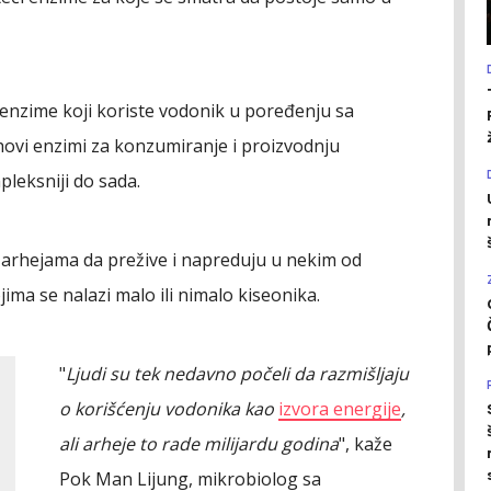
u enzime koji koriste vodonik u poređenju sa
ihovi enzimi za konzumiranje i proizvodnju
leksniji do sada.
i arhejama da prežive i napreduju u nekim od
jima se nalazi malo ili nimalo kiseonika.
"
Ljudi su tek nedavno počeli da razmišljaju
o korišćenju vodonika kao
izvora energije
,
ali arheje to rade milijardu godina
", kaže
Pok Man Lijung, mikrobiolog sa