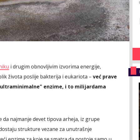
niku
i drugim obnovljivim izvorima energije,
blik života poslije bakterija i eukariota –
već prave
 "ultraminimalne" enzime, i to milijardama
e da najmanje devet tipova arheja, iz grupe
dostaju strukture vezane za unutrašnje
eći enzime za koje se smatra da postoje samo u