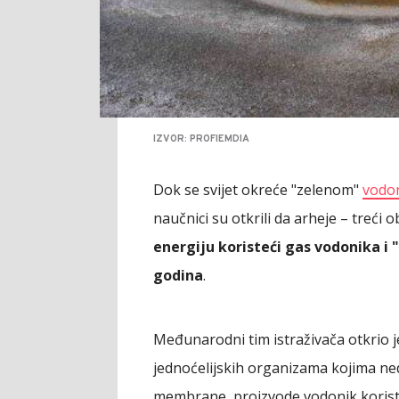
IZVOR: PROFIEMDIA
Dok se svijet okreće "zelenom"
vodo
naučnici su otkrili da arheje – treći o
energiju koristeći gas vodonika i
godina
.
Međunarodni tim istraživača otkrio j
jednoćelijskih organizama kojima ne
membrane, proizvode vodonik korist