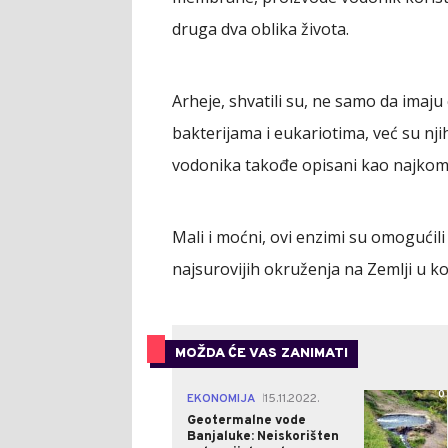
druga dva oblika života.
Arheje, shvatili su, ne samo da imaj
bakterijama i eukariotima, već su nj
vodonika takođe opisani kao najkomp
Mali i moćni, ovi enzimi su omogućil
najsurovijih okruženja na Zemlji u ko
MOŽDA ĆE VAS ZANIMATI
0
EKONOMIJA
15.11.2022.
|
Geotermalne vode
Banjaluke: Neiskorišten