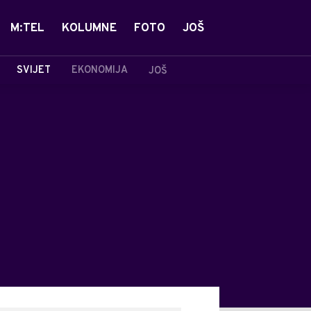
M:TEL
KOLUMNE
FOTO
JOŠ
SVIJET
EKONOMIJA
JOŠ