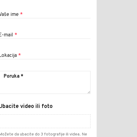
Vaše ime
*
E-mail
*
Lokacija
*
Ubacite video ili foto
Možete da ubacite do 3 fotografije ili videa. Ne