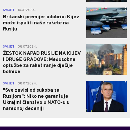
0
SVIJET
10.07.2024.
|
Britanski premijer odobrio: Kijev
može ispaliti naše rakete na
Rusiju
0
SVIJET
08.07.2024.
|
ŽESTOK NAPAD RUSIJE NA KIJEV
I DRUGE GRADOVE: Međusobne
optužbe za raketiranje dječije
bolnice
1
SVIJET
08.07.2024.
|
"Sve zavisi od sukoba sa
Rusijom": Niko ne garantuje
Ukrajini članstvo u NATO-u u
narednoj deceniji