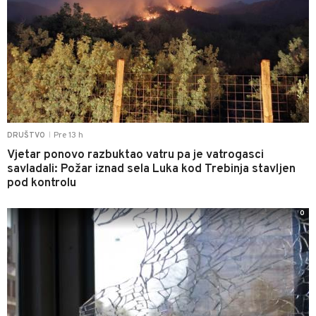
Pre 13 h
DRUŠTVO
|
Vjetar ponovo razbuktao vatru pa je vatrogasci
savladali: Požar iznad sela Luka kod Trebinja stavljen
pod kontrolu
0