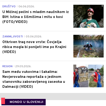
0
DRUŠTVO
06.06.2026.
|
U Mićinoj pećini s mladim naučnikom iz
BiH: Istina o šišmišima i mitu o kosi
(FOTO/VIDEO)
0
ZANIMLJIVOSTI
05.06.2026.
|
Otkriven trag nove vrste: Čovječja
ribica mogla bi ponijeti ime po Krajini
(VIDEO)
0
REGION
29.05.2026.
|
Sam među vukovima i šakalima:
Nevjerovatna reportaža o jedinom
stanovniku zaboravljenog zaseoka u
Dalmaciji (VIDEO)
MONDO U SLOVENIJI