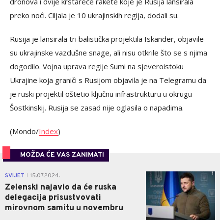
dronova i dvije krstareće rakete koje je Rusija lansirala
preko noći. Ciljala je 10 ukrajinskih regija, dodali su.
Rusija je lansirala tri balistička projektila Iskander, objavile
su ukrajinske vazdušne snage, ali nisu otkrile što se s njima
dogodilo. Vojna uprava regije Sumi na sjeveroistoku
Ukrajine koja graniči s Rusijom objavila je na Telegramu da
je ruski projektil oštetio ključnu infrastrukturu u okrugu
Šostkinskij. Rusija se zasad nije oglasila o napadima.
(Mondo/
Index
)
MOŽDA ĆE VAS ZANIMATI
1
SVIJET
15.07.2024.
|
Zelenski najavio da će ruska
delegacija prisustvovati
mirovnom samitu u novembru