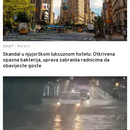
Pre 13 h
SVIJET
|
Skandal u njujorškom luksuznom hotelu: Otkrivena
opasna bakterija, uprava zabranila radnicima da
obavijeste goste
0