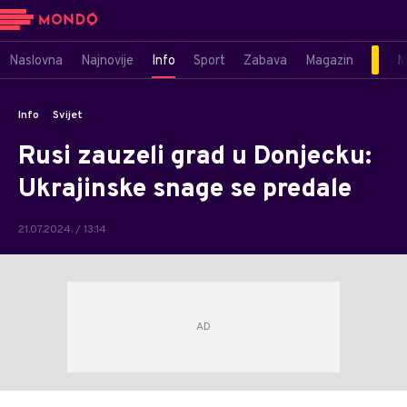
Naslovna
Najnovije
Info
Sport
Zabava
Magazin
M
Info
Svijet
Rusi zauzeli grad u Donjecku:
Ukrajinske snage se predale
21.07.2024. / 13:14