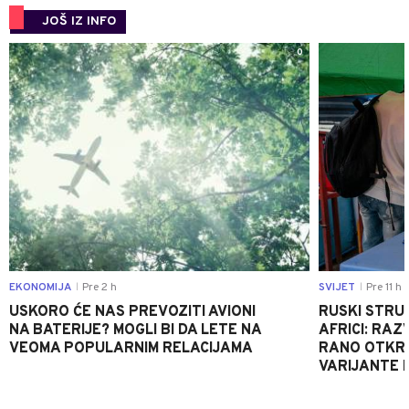
JOŠ IZ INFO
0
EKONOMIJA
Pre 2 h
SVIJET
Pre 11 h
|
|
USKORO ĆE NAS PREVOZITI AVIONI
RUSKI STRU
NA BATERIJE? MOGLI BI DA LETE NA
AFRICI: RAZ
VEOMA POPULARNIM RELACIJAMA
RANO OTKRI
VARIJANTE 