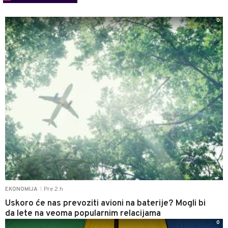
0
Pre 2 h
EKONOMIJA
|
Uskoro će nas prevoziti avioni na baterije? Mogli bi
da lete na veoma popularnim relacijama
0