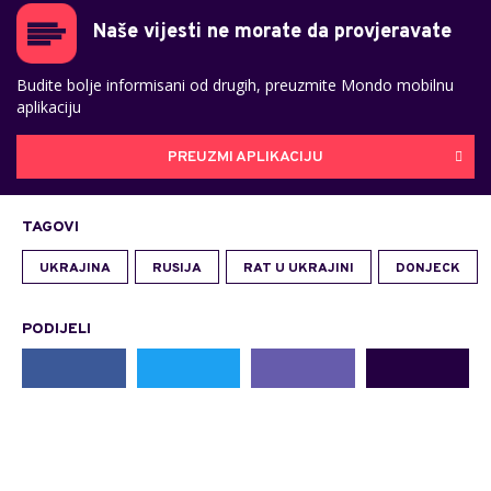
Naše vijesti ne morate da provjeravate
Budite bolje informisani od drugih, preuzmite Mondo mobilnu
aplikaciju
PREUZMI APLIKACIJU
TAGOVI
UKRAJINA
RUSIJA
RAT U UKRAJINI
DONJECK
PODIJELI