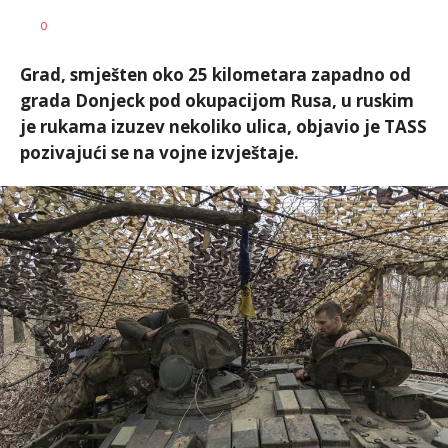
Dušan
AUTOR
0
Volaš
Grad, smješten oko 25 kilometara zapadno od
grada Donjeck pod okupacijom Rusa, u ruskim
je rukama izuzev nekoliko ulica, objavio je TASS
pozivajući se na vojne izvještaje.