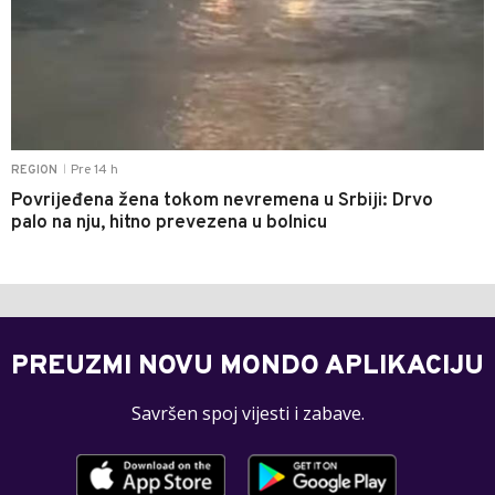
Pre 14 h
REGION
|
Povrijeđena žena tokom nevremena u Srbiji: Drvo
palo na nju, hitno prevezena u bolnicu
PREUZMI NOVU MONDO APLIKACIJU
Savršen spoj vijesti i zabave.