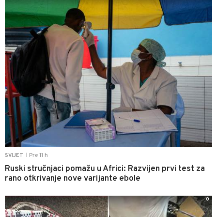
Pre 11 h
SVIJET
|
Ruski stručnjaci pomažu u Africi: Razvijen prvi test za
rano otkrivanje nove varijante ebole
0