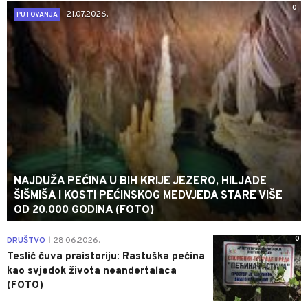
0
21.07.2026.
PUTOVANJA
NAJDUŽA PEĆINA U BIH KRIJE JEZERO, HILJADE
ŠIŠMIŠA I KOSTI PEĆINSKOG MEDVJEDA STARE VIŠE
OD 20.000 GODINA (FOTO)
0
DRUŠTVO
28.06.2026.
|
Teslić čuva praistoriju: Rastuška pećina
kao svjedok života neandertalaca
(FOTO)