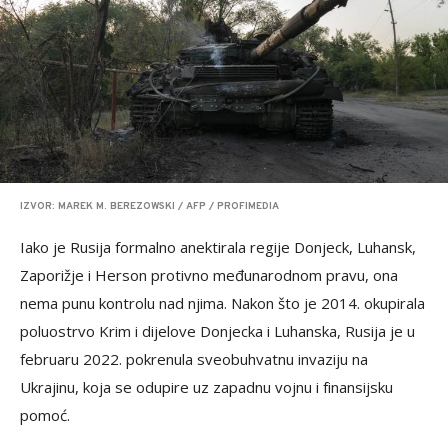
IZVOR: MAREK M. BEREZOWSKI / AFP / PROFIMEDIA
Iako je Rusija formalno anektirala regije Donjeck, Luhansk,
Zaporižje i Herson protivno međunarodnom pravu, ona
nema punu kontrolu nad njima. Nakon što je 2014. okupirala
poluostrvo Krim i dijelove Donjecka i Luhanska, Rusija je u
februaru 2022. pokrenula sveobuhvatnu invaziju na
Ukrajinu, koja se odupire uz zapadnu vojnu i finansijsku
pomoć.