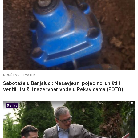
Pre 11 h
DRUŠTVO
|
Sabotaža u Banjaluci: Nesavjesni pojedinci uništili
ventil i isušili rezervoar vode u Rekavicama (FOTO)
0
5 slika