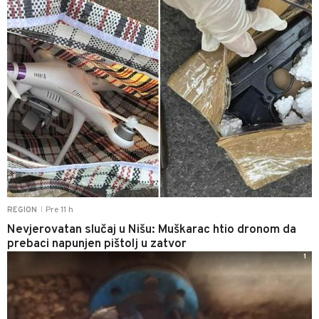
Pre 11 h
REGION
|
Nevjerovatan slučaj u Nišu: Muškarac htio dronom da
prebaci napunjen pištolj u zatvor
1