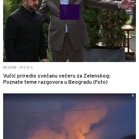
Pre 12 h
REGION
|
Vučić priredio svečanu večeru za Zelenskog:
Poznate teme razgovora u Beogradu (Foto)
0