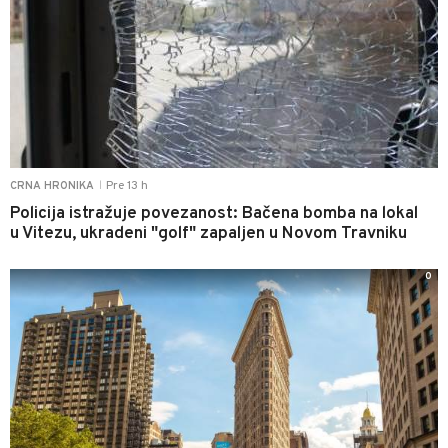
Pre 13 h
CRNA HRONIKA
|
Policija istražuje povezanost: Bačena bomba na lokal
u Vitezu, ukradeni "golf" zapaljen u Novom Travniku
0