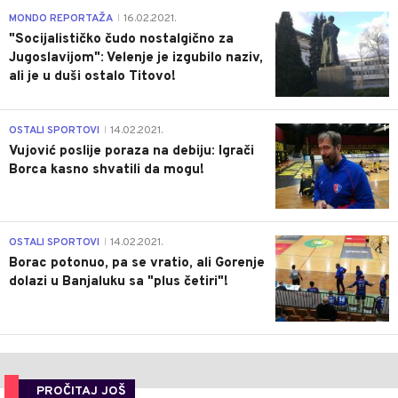
4
MONDO REPORTAŽA
16.02.2021.
|
"Socijalističko čudo nostalgično za
Jugoslavijom": Velenje je izgubilo naziv,
ali je u duši ostalo Titovo!
1
OSTALI SPORTOVI
14.02.2021.
|
Vujović poslije poraza na debiju: Igrači
Borca kasno shvatili da mogu!
3
OSTALI SPORTOVI
14.02.2021.
|
Borac potonuo, pa se vratio, ali Gorenje
dolazi u Banjaluku sa "plus četiri"!
PROČITAJ JOŠ