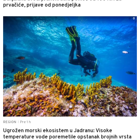
prvačiće, prijave od ponedjeljka
0
Pre 1 h
REGION
|
Ugrožen morski ekosistem u Jadranu: Visoke
temperature vode poremetile opstanak brojnih vrsta