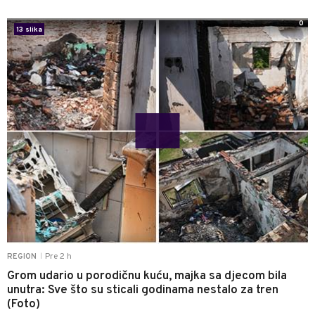
0
13 slika
Pre 2 h
REGION
|
Grom udario u porodičnu kuću, majka sa djecom bila
unutra: Sve što su sticali godinama nestalo za tren
(Foto)