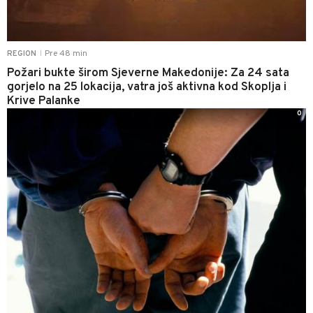
Pre 48 min
REGION
|
Požari bukte širom Sjeverne Makedonije: Za 24 sata
gorjelo na 25 lokacija, vatra još aktivna kod Skoplja i
Krive Palanke
0