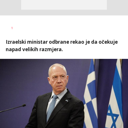
Nevena
AUTOR
1
Davidović
Izraelski ministar odbrane rekao je da očekuje
napad velikih razmjera.