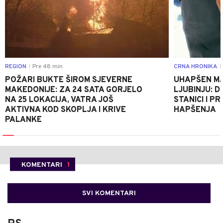
REGION
Pre 48 min
CRNA HRONIKA
|
|
POŽARI BUKTE ŠIROM SJEVERNE
UHAPŠEN MA
MAKEDONIJE: ZA 24 SATA GORJELO
LJUBINJU: D
NA 25 LOKACIJA, VATRA JOŠ
STANICI I 
AKTIVNA KOD SKOPLJA I KRIVE
HAPŠENJA
PALANKE
KOMENTARI
1
SVI KOMENTARI