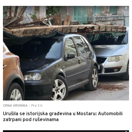
0
Pre 3 h
CRNA HRONIKA
|
Urušila se istorijska građevina u Mostaru: Automobili
zatrpani pod ruševinama