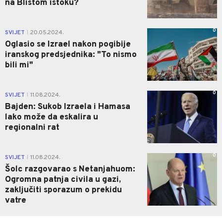
na Blistom istoku?
0
SVIJET
20.05.2024.
|
Oglasio se Izrael nakon pogibije
iranskog predsjednika: "To nismo
bili mi"
0
SVIJET
11.08.2024.
|
Bajden: Sukob Izraela i Hamasa
lako može da eskalira u
regionalni rat
0
SVIJET
11.08.2024.
|
Šolc razgovarao s Netanjahuom:
Ogromna patnja civila u gazi,
zaključiti sporazum o prekidu
vatre