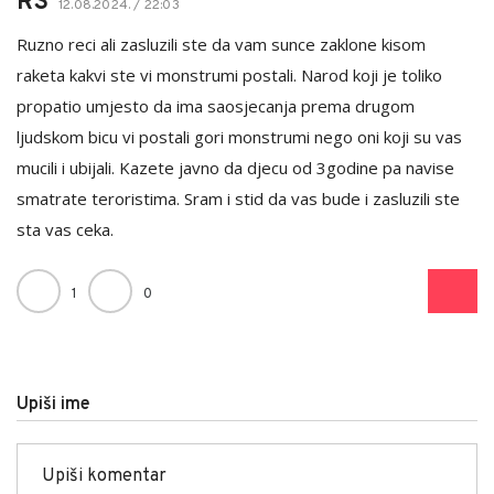
RS
12.08.2024. / 22:03
Ruzno reci ali zasluzili ste da vam sunce zaklone kisom
raketa kakvi ste vi monstrumi postali. Narod koji je toliko
propatio umjesto da ima saosjecanja prema drugom
ljudskom bicu vi postali gori monstrumi nego oni koji su vas
mucili i ubijali. Kazete javno da djecu od 3godine pa navise
smatrate teroristima. Sram i stid da vas bude i zasluzili ste
sta vas ceka.
1
0
Upiši ime