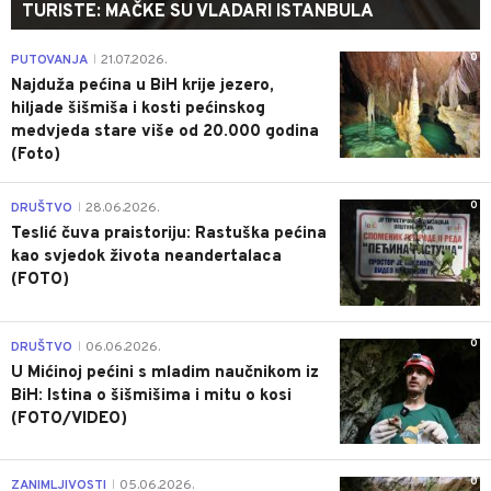
TURISTE: MAČKE SU VLADARI ISTANBULA
0
PUTOVANJA
21.07.2026.
|
Najduža pećina u BiH krije jezero,
hiljade šišmiša i kosti pećinskog
medvjeda stare više od 20.000 godina
(Foto)
0
DRUŠTVO
28.06.2026.
|
Teslić čuva praistoriju: Rastuška pećina
kao svjedok života neandertalaca
(FOTO)
0
DRUŠTVO
06.06.2026.
|
U Mićinoj pećini s mladim naučnikom iz
BiH: Istina o šišmišima i mitu o kosi
(FOTO/VIDEO)
0
ZANIMLJIVOSTI
05.06.2026.
|