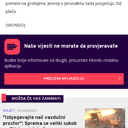
pomeni na grobljima. Jevreji u Jerusalimu tada posjećuju Zid
plača.
(MONDO)
Naše vijesti ne morate da provjeravate
Budite bolje informisani od drugih, preuzmite Mondo mobilnu
aplikaciju
PREUZMI APLIKACIJU
MOŽDA ĆE VAS ZANIMATI
0
SVIJET
05.08.2024.
|
"Izbjegavajte naš vazdušni
prostor": Sprema se veliki sukob