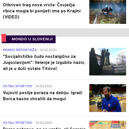
Otkriven trag nove vrste: Čovječja
ribica mogla bi ponijeti ime po Krajini
(VIDEO)
MONDO U SLOVENIJI
4
MONDO REPORTAŽA
16.02.2021.
|
"Socijalističko čudo nostalgično za
Jugoslavijom": Velenje je izgubilo naziv,
ali je u duši ostalo Titovo!
1
OSTALI SPORTOVI
14.02.2021.
|
Vujović poslije poraza na debiju: Igrači
Borca kasno shvatili da mogu!
3
OSTALI SPORTOVI
14.02.2021.
|