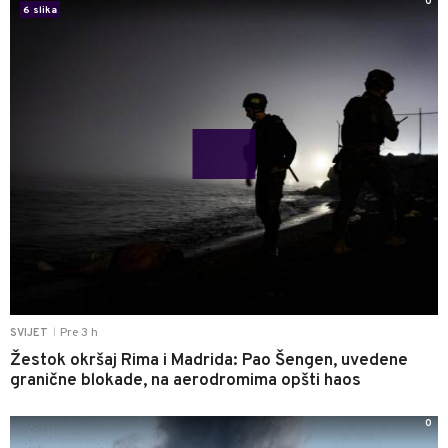
0
6 slika
Pre 3 h
SVIJET
|
Žestok okršaj Rima i Madrida: Pao Šengen, uvedene
granične blokade, na aerodromima opšti haos
0