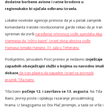
dodatne borbene avione i ratne brodove u
regionu
kako bi ojačala odbranu Izraela.
Lokalne novinske agencije prenose da je u petak zamjenik
komandanta Iranske revolucionarne garde rekao da je Iran
spreman da izvrši
naređenje vrhovnog vođe ajatolaha Alija
Hamneija da "oštro kazni" Izrael zbog ubistva vođe
Hamasa Ismaila Hanijea 31. jula u Teheranu.
Podsjetimo, Jerusalem Post preneo je nedavno i
zvještaje
zapadnih obavještajni službi u kojima su navodno imali
dokaze
da Iran planira da napadne Izrael na jevrejski
praznik Tiša baev.
Tiša baev
počinje 12. i završava se 13. avgusta
. Na Tiša
Baev, Jevreji poste i oplakuju razaranje jerusalimskog
hrama. U Sinagogama se čita Plač Jeremijin, a tada se vrše i