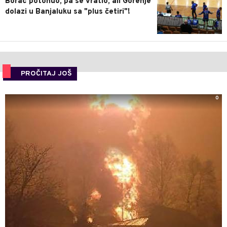
Borac potonuo, pa se vratio, ali Gorenje
dolazi u Banjaluku sa "plus četiri"!
PROČITAJ JOŠ
0