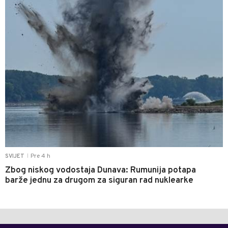
Pre 4 h
SVIJET
|
Zbog niskog vodostaja Dunava: Rumunija potapa
barže jednu za drugom za siguran rad nuklearke