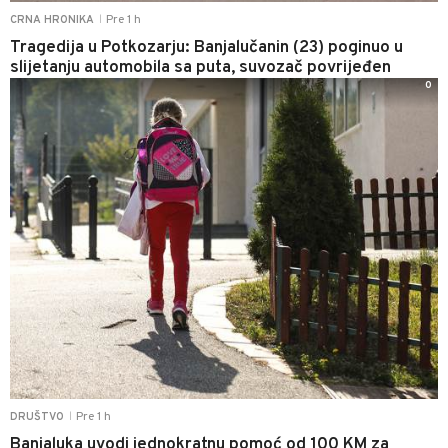
Pre 1 h
CRNA HRONIKA
|
Tragedija u Potkozarju: Banjalučanin (23) poginuo u
slijetanju automobila sa puta, suvozač povrijeđen
0
Pre 1 h
DRUŠTVO
|
Banjaluka uvodi jednokratnu pomoć od 100 KM za