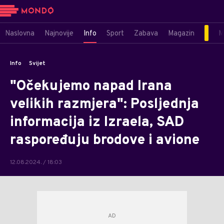
Naslovna
Najnovije
Info
Sport
Zabava
Magazin
M
Info
Svijet
"Očekujemo napad Irana
velikih razmjera": Posljednja
informacija iz Izraela, SAD
raspoređuju brodove i avione
12.08.2024. / 18:03