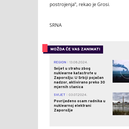
postrojenja", rekao je Grosi.
SRNA
MOŽDA ĆE VAS ZANIMATI
REGION
13.08.2024.
|
Svijet u strahu zbog
nuklearne katastrofe u
Zaporožju: U Srbiji pojačan
nadzor, aktivirano preko 30
mjernih stanica
SVIJET
03.07.2024.
|
Povrijeđeno osam radnika u
nuklearnoj elektrani
Zaporožje