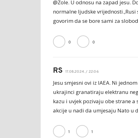
@Zole. U odnosu na zapad jesu. Do
normalne ljudske vrijednosti.,Rusi 
govorim da se bore sami za slobod
0
0
RS
17.08.2024. / 22:06
Jesu smjesni ovi iz IAEA. Ni jedno
ukrajinci granatiraju elektranu neg
kazu i uvjek pozivaju obe strane a 
akcije u nadi da umjesaju Nato u 
1
1