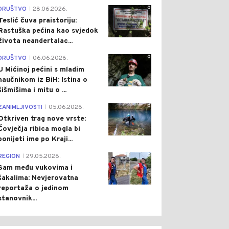
0
DRUŠTVO
28.06.2026.
|
Teslić čuva praistoriju:
Rastuška pećina kao svjedok
života neandertalac...
0
DRUŠTVO
06.06.2026.
|
U Mićinoj pećini s mladim
naučnikom iz BiH: Istina o
šišmišima i mitu o ...
0
ZANIMLJIVOSTI
05.06.2026.
|
Otkriven trag nove vrste:
Čovječja ribica mogla bi
ponijeti ime po Kraji...
0
REGION
29.05.2026.
|
Sam među vukovima i
šakalima: Nevjerovatna
reportaža o jedinom
stanovnik...