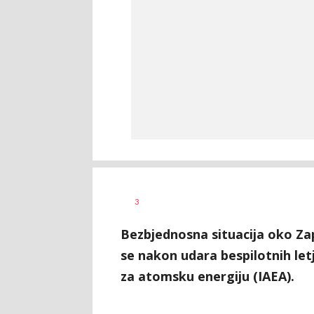
Dušan
AUTOR
3
Volaš
Bezbjednosna situacija oko Z
se nakon udara bespilotnih let
za atomsku energiju (IAEA).