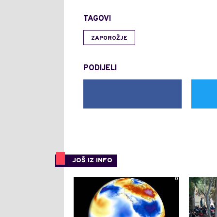
TAGOVI
ZAPOROŽJE
PODIJELI
JOŠ IZ INFO
0