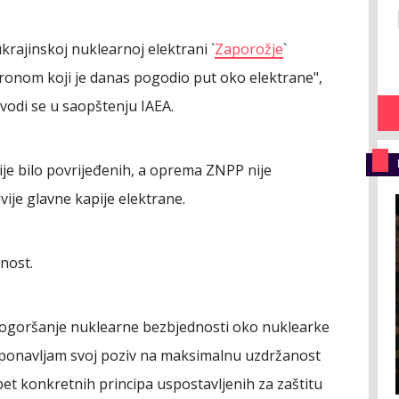
krajinskoj nuklearnoj elektrani `
Zaporožje
`
onom koji je danas pogodio put oko elektrane",
avodi se u saopštenju IAEA.
ije bilo povrijeđenih, a oprema ZNPP nije
vije glavne kapije elektrane.
nost.
 pogoršanje nuklearne bezbjednosti oko nuklearke
i ponavljam svoj poziv na maksimalnu uzdržanost
pet konkretnih principa uspostavljenih za zaštitu