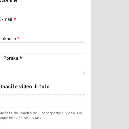
Vaše ime
*
E-mail
*
Lokacija
*
Ubacite video ili foto
Možete da ubacite do 3 fotografije ili videa. Ne
smije biti više od 25 MB.