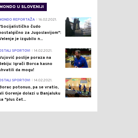
MONDO U SLOVENIJI
4
MONDO REPORTAŽA
16.02.2021.
|
"Socijalističko čudo
nostalgično za Jugoslavijom":
Velenje je izgubilo n...
1
OSTALI SPORTOVI
14.02.2021.
|
Vujović poslije poraza na
debiju: Igrači Borca kasno
shvatili da mogu!
3
OSTALI SPORTOVI
14.02.2021.
|
Borac potonuo, pa se vratio,
ali Gorenje dolazi u Banjaluku
sa "plus čet...
0
0