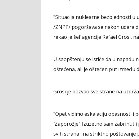
"Situacija nuklearne bezbjednosti u u
/ZNPP/ pogoršava se nakon udara dr
rekao je šef agencije Rafael Grosi, n
U saopštenju se ističe da u napadu n
oštećena, ali je oštećen put između d
Grosi je pozvao sve strane na uzdrža
"Opet vidimo eskalaciju opasnosti i
`Zaporožje`. Izuzetno sam zabrinut 
svih strana i na striktno poštovanje 