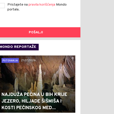
Pristajete na
pravila korišćenja
Mondo
portala.
POŠALJI
MONDO REPORTAŽE
0
21.07.2026.
PUTOVANJA
NAJDUŽA PEĆINA U BIH KRIJE
JEZERO, HILJADE ŠIŠMIŠA I
KOSTI PEĆINSKOG MED...