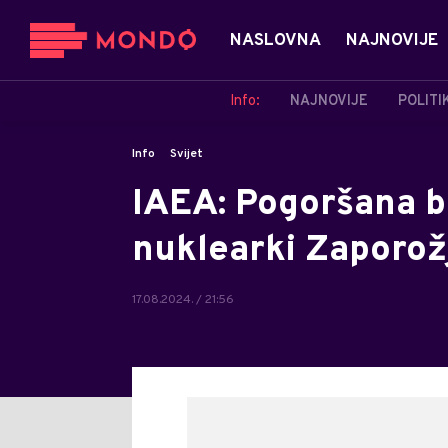
NASLOVNA
NAJNOVIJE
Info:
NAJNOVIJE
POLITI
Info
Svijet
IAEA: Pogoršana b
nuklearki Zaporož
17.08.2024. / 21:56