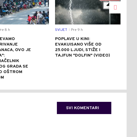
re 8 h
SVIJET
Pre 9 h
SVIJ
|
JEVAMO
POPLAVE U KINI:
AVG
RIVANJE
EVAKUISANO VIŠE OD
NA 
NACA, OVO JE
25.000 LJUDI, STIŽE I
ZBO
A":
TAJFUN "DOLFIN" (VIDEO)
NAP
AČELNIK
OG GRADA SE
O OŠTROM
OM
SVI KOMENTARI