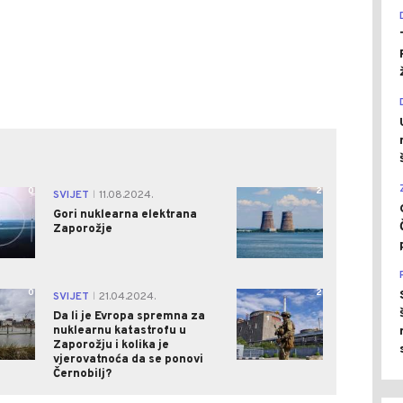
0
2
SVIJET
11.08.2024.
|
Gori nuklearna elektrana
Zaporožje
0
2
SVIJET
21.04.2024.
|
Da li je Evropa spremna za
nuklearnu katastrofu u
Zaporožju i kolika je
vjerovatnoća da se ponovi
Černobilj?