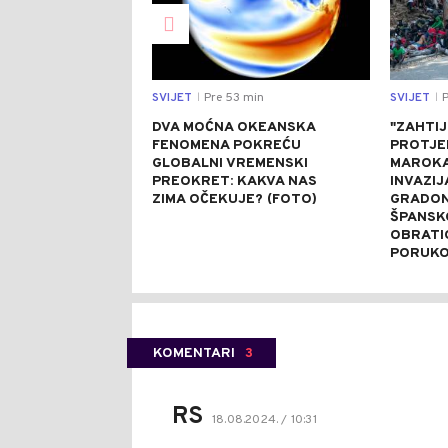
SVIJET
Pre 53 min
SVIJET
P
|
|
DVA MOĆNA OKEANSKA
"ZAHTI
FENOMENA POKREĆU
PROTJE
GLOBALNI VREMENSKI
MAROKA
PREOKRET: KAKVA NAS
INVAZIJ
ZIMA OČEKUJE? (FOTO)
GRADON
ŠPANSK
OBRATI
PORUK
KOMENTARI
3
RS
18.08.2024. / 10:31