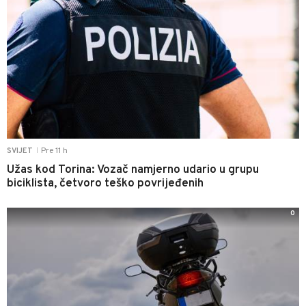
Pre 11 h
SVIJET
|
Užas kod Torina: Vozač namjerno udario u grupu
biciklista, četvoro teško povrijeđenih
0