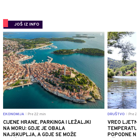
JOŠ IZ INFO
0
EKONOMIJA
Pre 22 min
DRUŠTVO
Pre 2
|
|
CIJENE HRANE, PARKINGA I LEŽALJKI
VREO LJETN
NA MORU: GDJE JE OBALA
TEMPERATUR
NAJSKUPLJA, A GDJE SE MOŽE
POPODNE NA