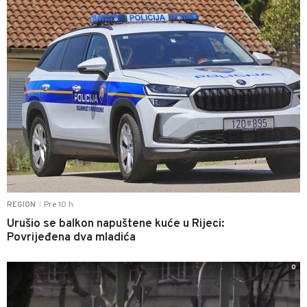
Pre 10 h
REGION
|
Urušio se balkon napuštene kuće u Rijeci:
Povrijeđena dva mladića
0