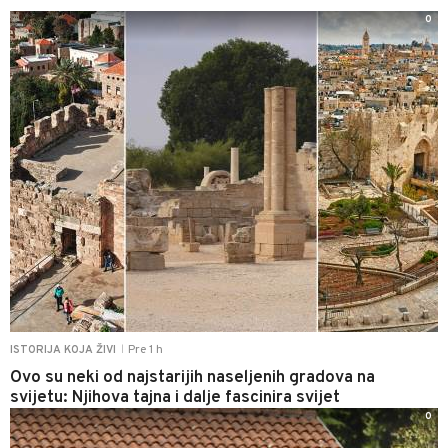
0
Pre 1 h
ISTORIJA KOJA ŽIVI
|
Ovo su neki od najstarijih naseljenih gradova na
svijetu: Njihova tajna i dalje fascinira svijet
0