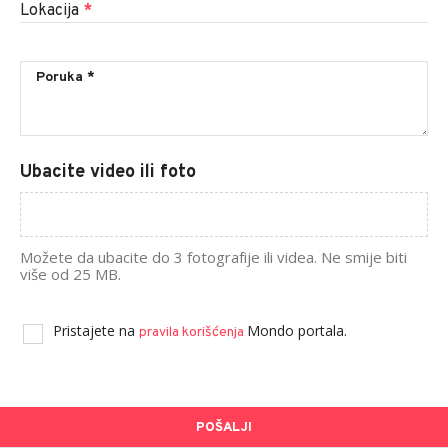
Lokacija
*
Ubacite video ili foto
Možete da ubacite do 3 fotografije ili videa. Ne smije biti
više od 25 MB.
Pristajete na
Mondo portala.
pravila korišćenja
POŠALJI