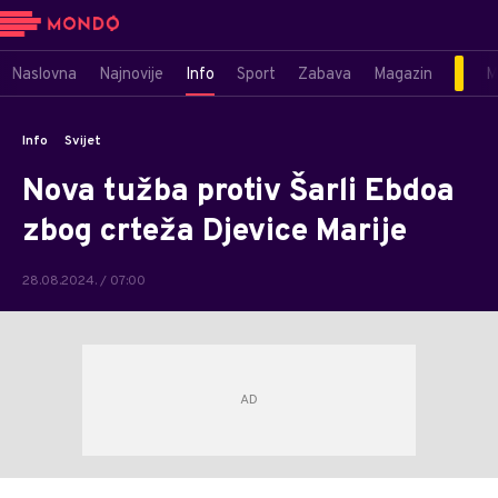
Naslovna
Najnovije
Info
Sport
Zabava
Magazin
M
Info
Svijet
Nova tužba protiv Šarli Ebdoa
zbog crteža Djevice Marije
28.08.2024. / 07:00