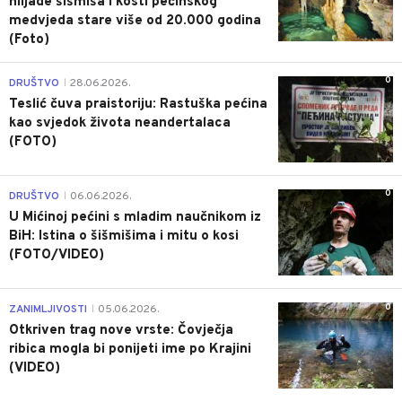
hiljade šišmiša i kosti pećinskog
medvjeda stare više od 20.000 godina
(Foto)
0
DRUŠTVO
28.06.2026.
|
Teslić čuva praistoriju: Rastuška pećina
kao svjedok života neandertalaca
(FOTO)
0
DRUŠTVO
06.06.2026.
|
U Mićinoj pećini s mladim naučnikom iz
BiH: Istina o šišmišima i mitu o kosi
(FOTO/VIDEO)
0
ZANIMLJIVOSTI
05.06.2026.
|
Otkriven trag nove vrste: Čovječja
ribica mogla bi ponijeti ime po Krajini
(VIDEO)