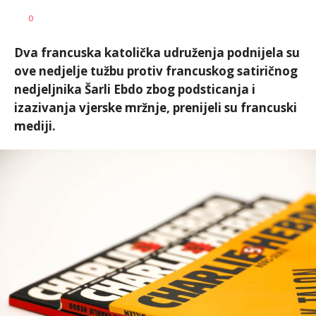
Željko
AUTOR
0
Svitlica
Dva francuska katolička udruženja podnijela su
ove nedjelje tužbu protiv francuskog satiričnog
nedjeljnika Šarli Ebdo zbog podsticanja i
izazivanja vjerske mržnje, prenijeli su francuski
mediji.