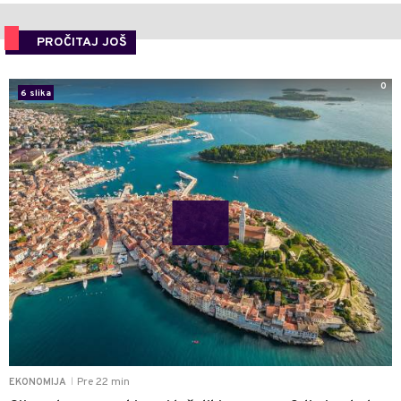
PROČITAJ JOŠ
0
6 slika
Pre 22 min
EKONOMIJA
|