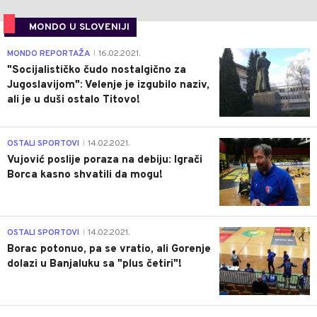
MONDO U SLOVENIJI
4
MONDO REPORTAŽA
16.02.2021.
|
"Socijalističko čudo nostalgično za
Jugoslavijom": Velenje je izgubilo naziv,
ali je u duši ostalo Titovo!
1
OSTALI SPORTOVI
14.02.2021.
|
Vujović poslije poraza na debiju: Igrači
Borca kasno shvatili da mogu!
3
OSTALI SPORTOVI
14.02.2021.
|
Borac potonuo, pa se vratio, ali Gorenje
dolazi u Banjaluku sa "plus četiri"!