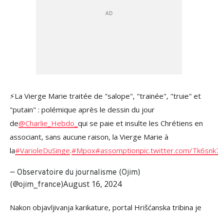
⚡La Vierge Marie traitée de "salope", "trainée", "truie" et
"putain" : polémique après le dessin du jour
de
@Charlie_Hebdo_
qui se paie et insulte les Chrétiens en
associant, sans aucune raison, la Vierge Marie à
la
#VarioleDuSinge
.
#Mpox
#assomption
pic.twitter.com/Tk6sn
— Observatoire du journalisme (Ojim)
August 16, 2024
(@ojim_france)
Nakon objavljivanja karikature, portal Hrišćanska tribina je