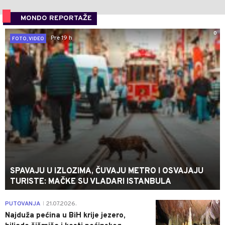
MONDO REPORTAŽE
0
Pre 19 h
FOTO, VIDEO
SPAVAJU U IZLOZIMA, ČUVAJU METRO I OSVAJAJU
TURISTE: MAČKE SU VLADARI ISTANBULA
0
PUTOVANJA
21.07.2026.
|
Najduža pećina u BiH krije jezero,