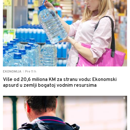
Pre 11 h
EKONOMIJA
|
Više od 20,6 miliona KM za stranu vodu: Ekonomski
apsurd u zemlji bogatoj vodnim resursima
0