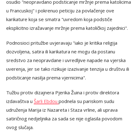
osudio "neopravdano podsticanje mržnje prema katolicima
u Francuskoj" i pokrenuo peticiju za povlačenje ove
karikature koja se smatra "uvredom koja podstiče
eksplicitno izražavanje mržnje prema katoličkoj zajednici".
Podnosioci pritužbe uvjeravaju "iako je kritika religija
dozvoljena, satira ili karikatura ne mogu da postanu
sredstvo za neopravdane i uvredljive napade na vjerska
uverenja, jer se tako rizikuje izazivanje tenzija u društvu ili
podsticanje nasilja prema vjernicima".
Tužbu protiv dizajnera Pjerika Žuina i protiv direktora
izdavaštva u
Šarli Ebdou
podnela su pariskom sudu
udruženja Marija iz Nazareta i Staza vrline, ali uprava
satiričnog nedjeljnika za sada se nije oglasila povodom
ovog slučaja.