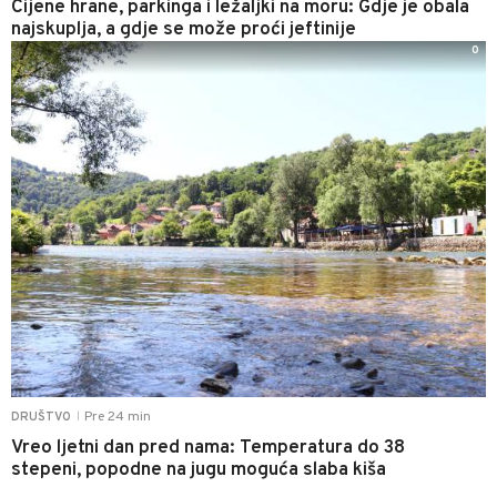
Cijene hrane, parkinga i ležaljki na moru: Gdje je obala
najskuplja, a gdje se može proći jeftinije
0
Pre 24 min
DRUŠTVO
|
Vreo ljetni dan pred nama: Temperatura do 38
stepeni, popodne na jugu moguća slaba kiša