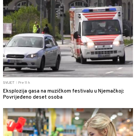
Pre 11 h
SVIJET
|
Eksplozija gasa na muzičkom festivalu u Njemačkoj:
Povrijeđeno deset osoba
0