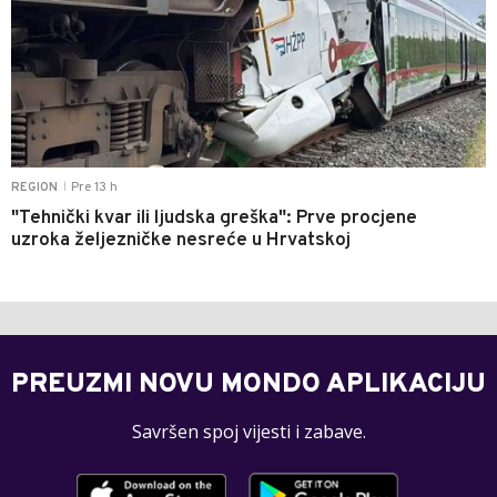
Pre 13 h
REGION
|
"Tehnički kvar ili ljudska greška": Prve procjene
uzroka željezničke nesreće u Hrvatskoj
PREUZMI NOVU MONDO APLIKACIJU
Savršen spoj vijesti i zabave.