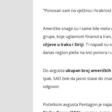
"Ponosan sam na vještinu i hrabrost
Američke snage su i same bile meta v
grupe, koje uglavnom finansira Iran,
ciljeve u Iraku i Siriji
. Ti napadi su 
danas region pleše na ivici ponora i 
Do avgusta
ukupan broj američkih 
Ipak, SAD žele da jasno stave do znan
odgovor.
Početkom avgusta Pentagon je naja