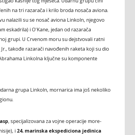
e stigao kasnije tog mjeseca. Udarnu grupu čini
enih na tri razarača i krilo broda nosača aviona.
 nalazili su se nosač aviona Linkoln, njegovo
am eskadrila) i O'Kane, jedan od razarača
oj grupi. U Crvenom moru su dejstvovali ratni
Jr., takođe razarači navođenih raketa koji su dio
Abrahama Linkolna ključne su komponente
udarna grupa Linkoln, mornarica ima još nekoliko
gionu.
Vasp
, specijalizovana za vojne operacije more-
sije), i
24. marinska ekspediciona jedinica