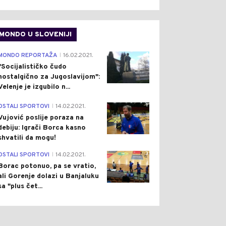
MONDO U SLOVENIJI
4
MONDO REPORTAŽA
16.02.2021.
|
"Socijalističko čudo
nostalgično za Jugoslavijom":
Velenje je izgubilo n...
1
OSTALI SPORTOVI
14.02.2021.
|
Vujović poslije poraza na
debiju: Igrači Borca kasno
shvatili da mogu!
3
OSTALI SPORTOVI
14.02.2021.
|
Borac potonuo, pa se vratio,
ali Gorenje dolazi u Banjaluku
sa "plus čet...