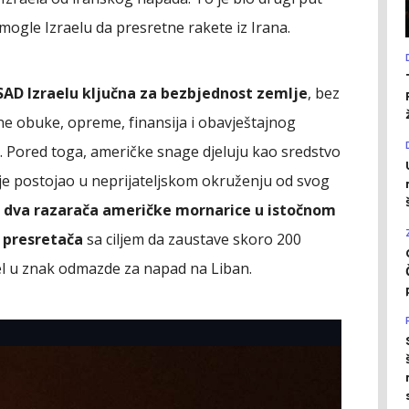
ogle Izraelu da presretne rakete iz Irana.
AD Izraelu ključna za bezbjednost zemlje
, bez
ne obuke, opreme, finansija i obavještajnog
 Pored toga, američke snage djeluju kao sredstvo
 je postojao u neprijateljskom okruženju od svog
, dva razarača američke mornarice u istočnom
2 presretača
sa ciljem da zaustave skoro 200
ael u znak odmazde za napad na Liban.