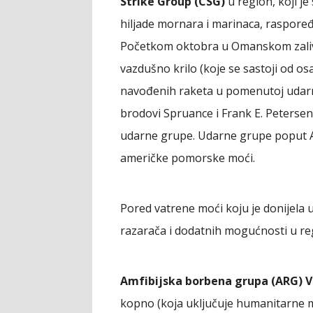
Strike Group (CSG)
u region, koji j
hiljade mornara i marinaca, raspoređ
Početkom oktobra u Omanskom zalivu
vazdušno krilo (koje se sastoji od os
navođenih raketa u pomenutoj udarn
brodovi Spruance i Frank E. Petersen 
udarne grupe. Udarne grupe poput 
američke pomorske moći.
Pored vatrene moći koju je donijela 
razarača i dodatnih mogućnosti u re
Amfibijska borbena grupa (ARG) 
kopno (koja uključuje humanitarne mi