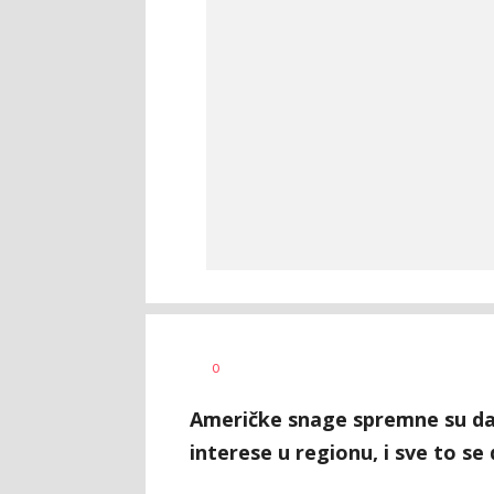
Nevena
AUTOR
0
Davidović
Američke snage spremne su da
interese u regionu, i sve to se