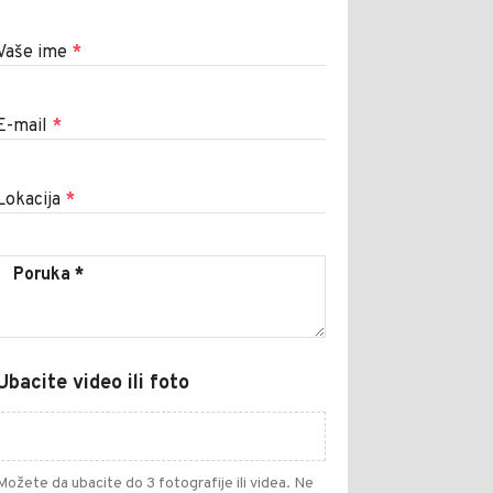
Vaše ime
*
E-mail
*
Lokacija
*
Ubacite video ili foto
Možete da ubacite do 3 fotografije ili videa. Ne