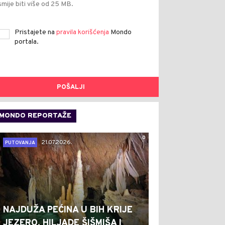
smije biti više od 25 MB.
Pristajete na
pravila korišćenja
Mondo
portala.
POŠALJI
MONDO REPORTAŽE
0
21.07.2026.
PUTOVANJA
NAJDUŽA PEĆINA U BIH KRIJE
JEZERO, HILJADE ŠIŠMIŠA I