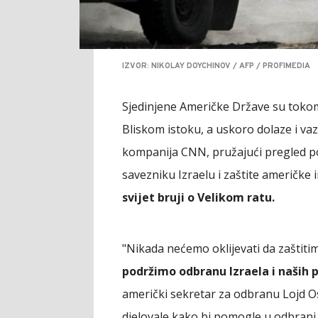
IZVOR: NIKOLAY DOYCHINOV / AFP / PROFIMEDIA
Sjedinjene Američke Države su tokom
Bliskom istoku, a uskoro dolaze i va
kompanija CNN, pružajući pregled p
savezniku Izraelu i zaštite američke 
svijet bruji o Velikom ratu.
"Nikada nećemo oklijevati da zaštiti
podržimo odbranu Izraela i naših 
američki sekretar za odbranu Lojd 
djelovale kako bi pomogle u odbrani 