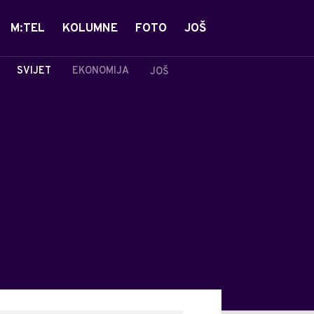
M:TEL
KOLUMNE
FOTO
JOŠ
SVIJET
EKONOMIJA
JOŠ