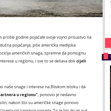
 prošle godine pojačale svoje vojno prisustvo na
zdušna pojačanja, piše američka medijska
ozicija američkih snaga, spremne da pomognu
interese u regionu, i sve to se dešava dok
cijeli
mo naše snage i interese na Bliskom istoku i da
partnera u regionu"
, ponovio je nedavno
Ostin, nakon što su američke snage ponovo
Izraela od iranskog napada. To je bio drugi put