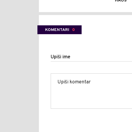
HAOS
KOMENTARI
0
Upiši ime