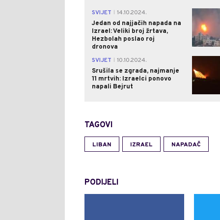
SVIJET
14.10.2024.
|
Jedan od najjačih napada na
Izrael: Veliki broj žrtava,
Hezbolah poslao roj
dronova
SVIJET
10.10.2024.
|
Srušila se zgrada, najmanje
11 mrtvih: Izraelci ponovo
napali Bejrut
TAGOVI
LIBAN
IZRAEL
NAPADAČ
PODIJELI