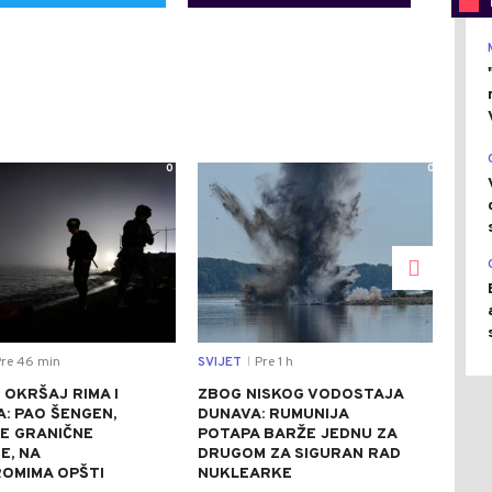
0
0
re 46 min
SVIJET
Pre 1 h
EKO
|
 OKRŠAJ RIMA I
ZBOG NISKOG VODOSTAJA
CIJ
: PAO ŠENGEN,
DUNAVA: RUMUNIJA
LEŽ
E GRANIČNE
POTAPA BARŽE JEDNU ZA
JE 
E, NA
DRUGOM ZA SIGURAN RAD
GDJ
OMIMA OPŠTI
NUKLEARKE
JEF