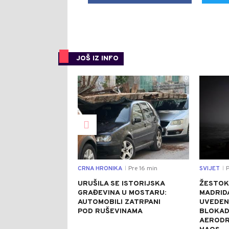
JOŠ IZ INFO
0
CRNA HRONIKA
Pre 16 min
SVIJET
P
|
|
URUŠILA SE ISTORIJSKA
ŽESTOK
GRAĐEVINA U MOSTARU:
MADRIDA
AUTOMOBILI ZATRPANI
UVEDEN
POD RUŠEVINAMA
BLOKAD
AERODR