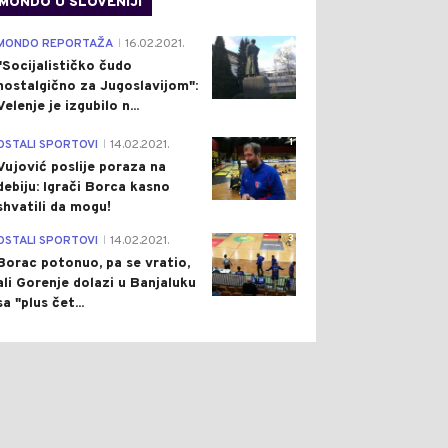
MONDO U SLOVENIJI
4
MONDO REPORTAŽA
16.02.2021.
|
"Socijalističko čudo
nostalgično za Jugoslavijom":
Velenje je izgubilo n...
1
OSTALI SPORTOVI
14.02.2021.
|
0
0
Vujović poslije poraza na
debiju: Igrači Borca kasno
shvatili da mogu!
3
OSTALI SPORTOVI
14.02.2021.
|
Borac potonuo, pa se vratio,
ali Gorenje dolazi u Banjaluku
sa "plus čet...
NOMIJA
Pre 2 h
DRUŠTVO
Pre 2 h
|
|
ENE HRANE, PARKINGA I
VREO LJETNI DAN PRED
ALJKI NA MORU: GDJE
NAMA: TEMPERATURA DO
OBALA NAJSKUPLJA, A
38 STEPENI, POPODNE NA
E SE MOŽE PROĆI
JUGU MOGUĆA SLABA KIŠA
TINIJE