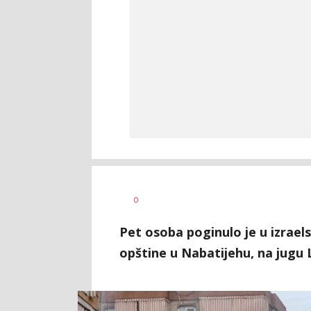
Nikolina
AUTOR
0
Damjanić
Pet osoba poginulo je u izra
opštine u Nabatijehu, na jugu L