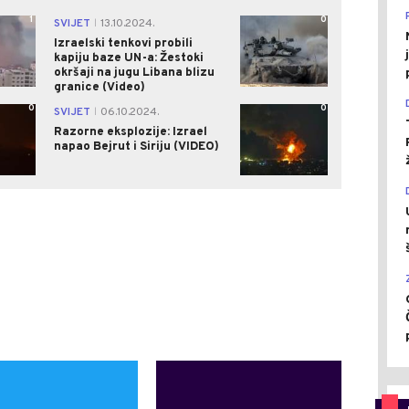
1
0
SVIJET
13.10.2024.
|
Izraelski tenkovi probili
kapiju baze UN-a: Žestoki
okršaji na jugu Libana blizu
granice (Video)
0
0
SVIJET
06.10.2024.
|
Razorne eksplozije: Izrael
napao Bejrut i Siriju (VIDEO)