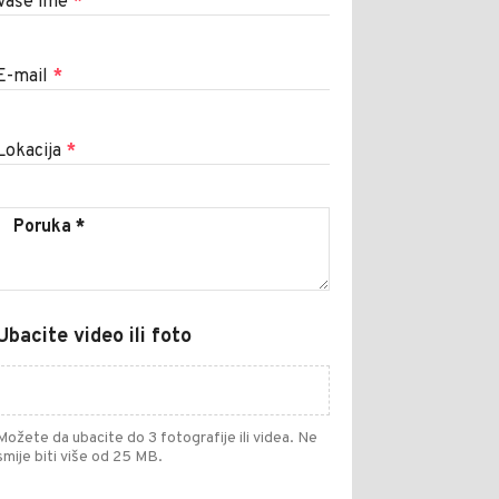
Vaše ime
*
E-mail
*
Lokacija
*
Ubacite video ili foto
Možete da ubacite do 3 fotografije ili videa. Ne
smije biti više od 25 MB.