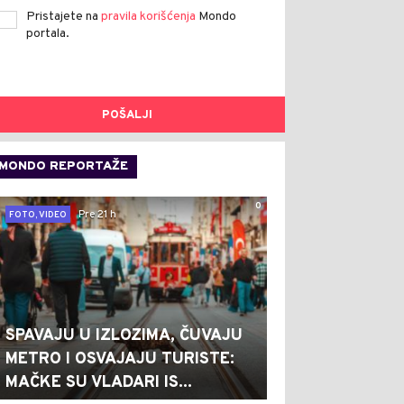
Pristajete na
pravila korišćenja
Mondo
portala.
POŠALJI
MONDO REPORTAŽE
0
Pre 21 h
FOTO, VIDEO
SPAVAJU U IZLOZIMA, ČUVAJU
METRO I OSVAJAJU TURISTE:
MAČKE SU VLADARI IS...