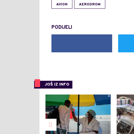
AVION
AERODROM
PODIJELI
JOŠ IZ INFO
0