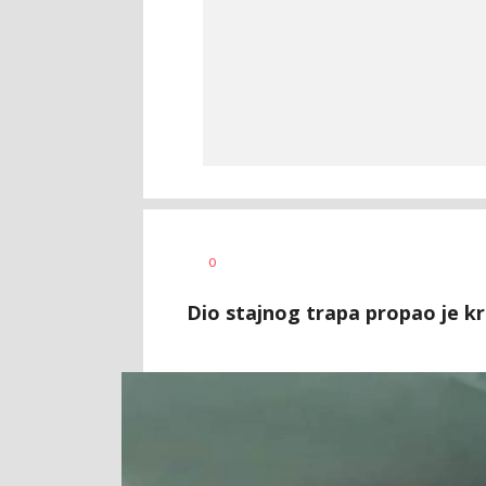
Uroš
AUTOR
0
Matejić
Dio stajnog trapa propao je kr