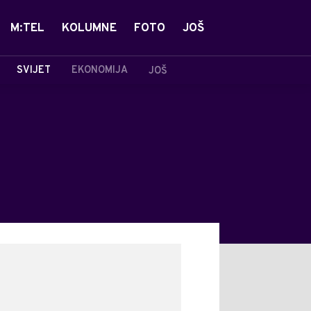
M:TEL
KOLUMNE
FOTO
JOŠ
SVIJET
EKONOMIJA
JOŠ