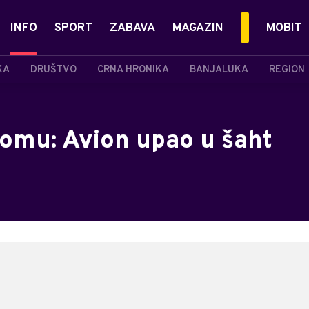
INFO
SPORT
ZABAVA
MAGAZIN
MOBIT
KA
DRUŠTVO
CRNA HRONIKA
BANJALUKA
REGION
romu: Avion upao u šaht