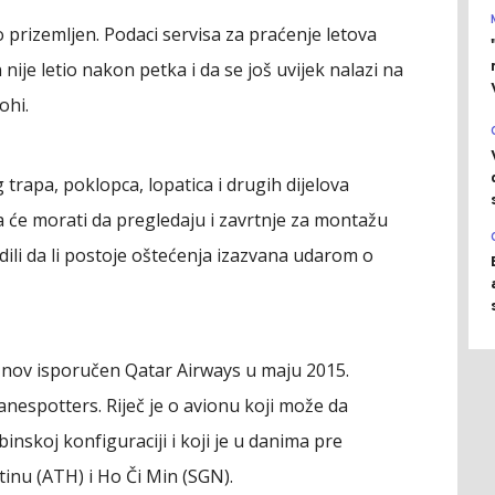
 prizemljen. Podaci servisa za praćenje letova
nije letio nakon petka i da se još uvijek nalazi na
ohi.
og trapa, poklopca, lopatica i drugih dijelova
a će morati da pregledaju i zavrtnje za montažu
ili da li postoje oštećenja izazvana udarom o
o nov isporučen Qatar Airways u maju 2015.
anespotters. Riječ je o avionu koji može da
nskoj konfiguraciji i koji je u danima pre
tinu (ATH) i Ho Či Min (SGN).