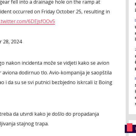
ear fell into a drainage hole on the ramp at
ident occurred on Friday October 25, resulting in
c.twitter.com/6DEjsfOOv5
r 28, 2024
o nakon incidenta može se vidjeti kako se avion
r aviona dodirnuo tlo. Avio-kompanija je saopštila
o i da su se svi putnici bezbjedno iskrcali iz Boing
reba da utvrdi kako je došlo do propadanja
jivanja stajnog trapa.