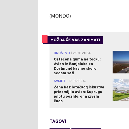
(MONDO)
MOŽDA ĆE VAS ZANIMATI
DRUŠTVO
25.10.2024.
|
Oštećena guma na točku:
Avion iz Banjaluke za
Dortmund kasnio skoro
sedam sati
SVIJET
12.10.2024.
|
Žena bez letačkog iskustva
prizemljila avion: Suprugu
pilotu pozlilo, ona izvela
čudo
TAGOVI