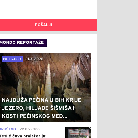
POŠALJI
MONDO REPORTAŽE
0
21.07.2026.
PUTOVANJA
NAJDUŽA PEĆINA U BIH KRIJE
JEZERO, HILJADE ŠIŠMIŠA I
KOSTI PEĆINSKOG MED...
0
DRUŠTVO
28.06.2026.
|
Teslić čuva praistoriju: