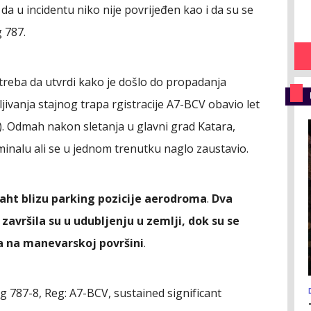
da u incidentu niko nije povrijeđen kao i da su se
g 787.
reba da utvrdi kako je došlo do propadanja
jivanja stajnog trapa rgistracije A7-BCV obavio let
 Odmah nakon sletanja u glavni grad Katara,
minalu ali se u jednom trenutku naglo zaustavio.
šaht blizu parking pozicije aerodroma
.
Dva
završila su u udubljenju u zemlji, dok su se
la na manevarskoj površini
.
 787-8, Reg: A7-BCV, sustained significant