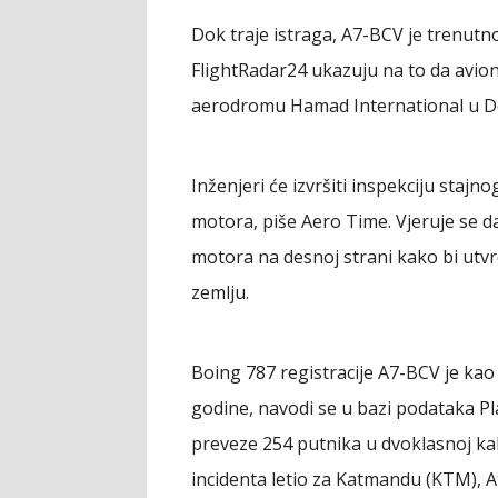
Dok traje istraga, A7-BCV je trenutno
FlightRadar24 ukazuju na to da avion 
aerodromu Hamad International u D
Inženjeri će izvršiti inspekciju stajn
motora, piše Aero Time. Vjeruje se d
motora na desnoj strani kako bi utvrd
zemlju.
Boing 787 registracije A7-BCV je ka
godine, navodi se u bazi podataka Pl
preveze 254 putnika u dvoklasnoj kabi
incidenta letio za Katmandu (KTM), A