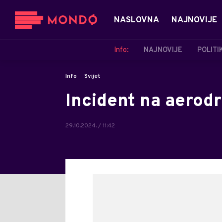
NASLOVNA
NAJNOVIJE
Info:
NAJNOVIJE
POLITI
Info
Svijet
Incident na aerod
29.10.2024. / 11:42