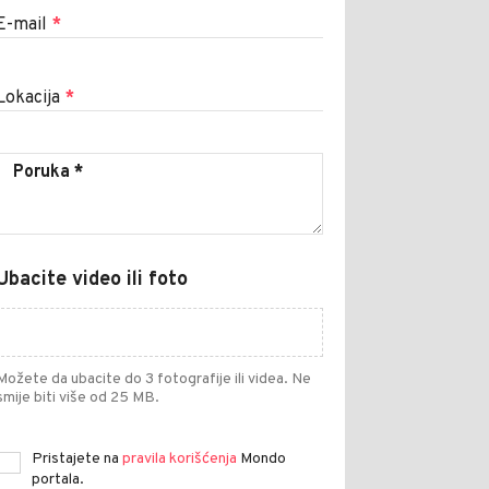
E-mail
*
Lokacija
*
Ubacite video ili foto
Možete da ubacite do 3 fotografije ili videa. Ne
smije biti više od 25 MB.
Pristajete na
pravila korišćenja
Mondo
portala.