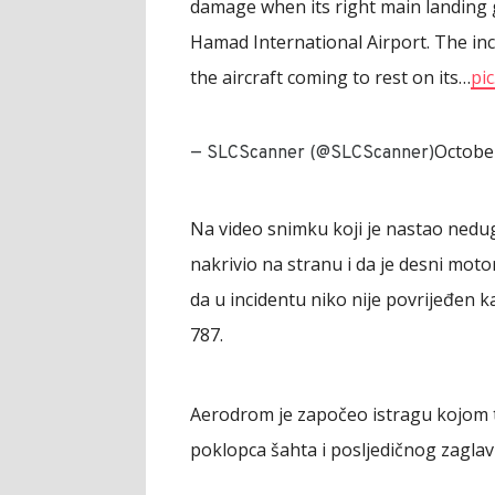
damage when its right main landing g
Hamad International Airport. The inc
the aircraft coming to rest on its…
pi
Octobe
— SLCScanner (@SLCScanner)
Na video snimku koji je nastao nedug
nakrivio na stranu i da je desni moto
da u incidentu niko nije povrijeđen ka
787.
Aerodrom je započeo istragu kojom t
poklopca šahta i posljedičnog zaglavl