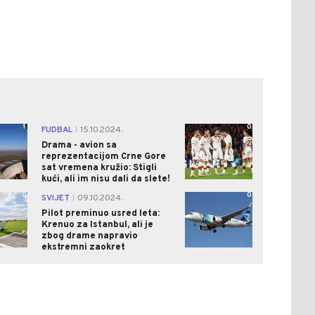
1
0
FUDBAL
15.10.2024.
|
Drama - avion sa
reprezentacijom Crne Gore
sat vremena kružio: Stigli
kući, ali im nisu dali da slete!
0
0
SVIJET
09.10.2024.
|
Pilot preminuo usred leta:
Krenuo za Istanbul, ali je
zbog drame napravio
ekstremni zaokret