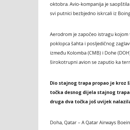
oktobra. Avio-kompanija je saopštila 
svi putnici bezbjedno iskrcali iz Boin
Aerodrom je započeo istragu kojom t
poklopca šahta i posljedičnog zaglavl
između Kolomba (CMB) i Dohe (DOH).
širokotrupni avion se zaputio ka ter
Dio stajnog trapa propao je kroz 
točka desnog dijela stajnog trapa 
druga dva točka još uvijek nalazi
Doha, Qatar – A Qatar Airways Boeing