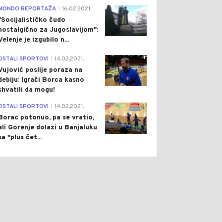
4
MONDO REPORTAŽA
16.02.2021.
|
"Socijalističko čudo
nostalgično za Jugoslavijom":
Velenje je izgubilo n...
1
OSTALI SPORTOVI
14.02.2021.
|
Vujović poslije poraza na
debiju: Igrači Borca kasno
shvatili da mogu!
3
OSTALI SPORTOVI
14.02.2021.
|
Borac potonuo, pa se vratio,
ali Gorenje dolazi u Banjaluku
sa "plus čet...