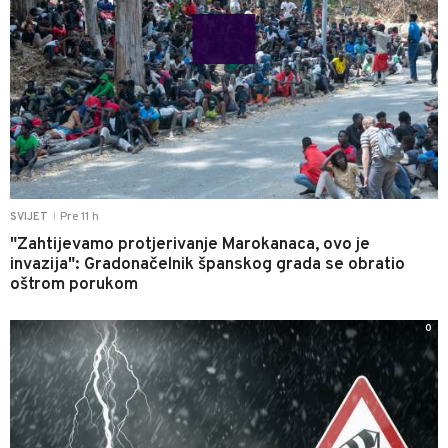
Pre 11 h
SVIJET
|
"Zahtijevamo protjerivanje Marokanaca, ovo je
invazija": Gradonačelnik španskog grada se obratio
oštrom porukom
0