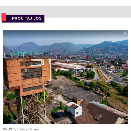
PROČITAJ JOŠ
0
Pre 16 min
DRUŠTVO
|