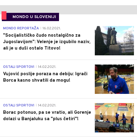
MONDO U SLOVENIJI
4
MONDO REPORTAŽA
16.02.2021.
|
"Socijalističko čudo nostalgično za
Jugoslavijom": Velenje je izgubilo naziv,
ali je u duši ostalo Titovo!
1
OSTALI SPORTOVI
14.02.2021.
|
Vujović poslije poraza na debiju: Igrači
Borca kasno shvatili da mogu!
3
OSTALI SPORTOVI
14.02.2021.
|
Borac potonuo, pa se vratio, ali Gorenje
dolazi u Banjaluku sa "plus četiri"!