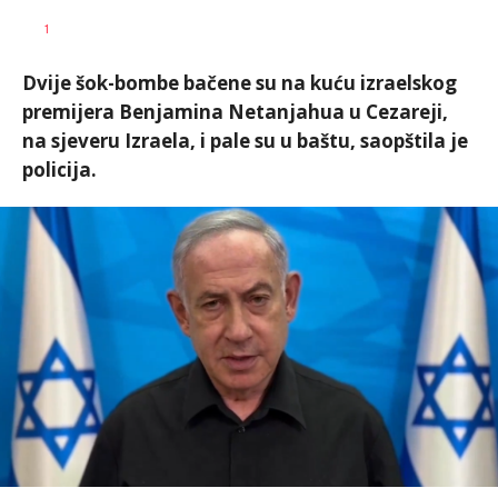
Dragana
AUTOR
1
Božić
Dvije šok-bombe bačene su na kuću izraelskog
premijera Benjamina Netanjahua u Cezareji,
na sjeveru Izraela, i pale su u baštu, saopštila je
policija.