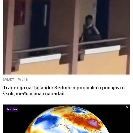
Pre 1 h
SVIJET
|
Tragedija na Tajlandu: Sedmoro poginulih u pucnjavi u
školi, među njima i napadač
0
6 slika