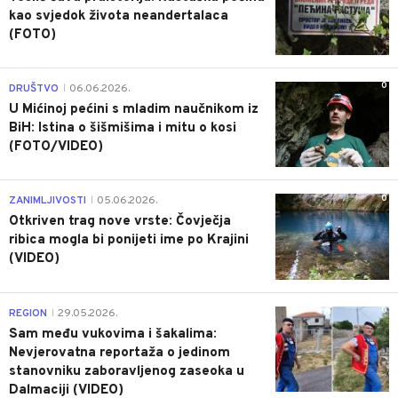
kao svjedok života neandertalaca
(FOTO)
0
DRUŠTVO
06.06.2026.
|
U Mićinoj pećini s mladim naučnikom iz
BiH: Istina o šišmišima i mitu o kosi
(FOTO/VIDEO)
0
ZANIMLJIVOSTI
05.06.2026.
|
Otkriven trag nove vrste: Čovječja
ribica mogla bi ponijeti ime po Krajini
(VIDEO)
0
REGION
29.05.2026.
|
Sam među vukovima i šakalima:
Nevjerovatna reportaža o jedinom
stanovniku zaboravljenog zaseoka u
Dalmaciji (VIDEO)