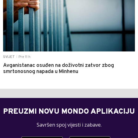
Pre 11 h
SVIJET
|
Avganistanac osuđen na doživotni zatvor zbog
smrtonosnog napada u Minhenu
PREUZMI NOVU MONDO APLIKACIJU
Savršen spoj vijesti i zabave.