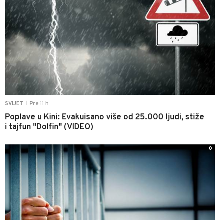
Pre 11 h
SVIJET
|
Poplave u Kini: Evakuisano više od 25.000 ljudi, stiže
i tajfun "Dolfin" (VIDEO)
0