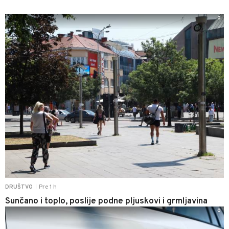
0
Pre 1 h
DRUŠTVO
|
Sunčano i toplo, poslije podne pljuskovi i grmljavina
0