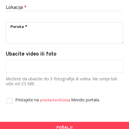
Lokacija
*
Ubacite video ili foto
Možete da ubacite do 3 fotografije ili videa. Ne smije biti
više od 25 MB.
Pristajete na
Mondo portala.
pravila korišćenja
POŠALJI