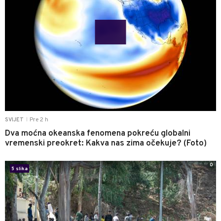
Pre 2 h
SVIJET
|
Dva moćna okeanska fenomena pokreću globalni
vremenski preokret: Kakva nas zima očekuje? (Foto)
0
5 slika