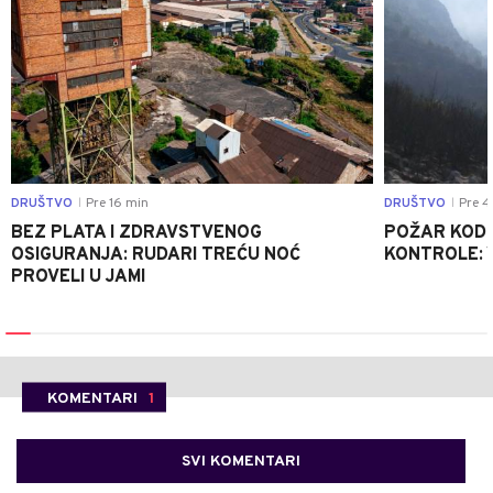
DRUŠTVO
Pre 16 min
DRUŠTVO
Pre 4
|
|
BEZ PLATA I ZDRAVSTVENOG
POŽAR KOD K
OSIGURANJA: RUDARI TREĆU NOĆ
KONTROLE: 
PROVELI U JAMI
KOMENTARI
1
SVI KOMENTARI