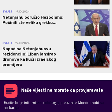
1
SVIJET
19.10.2024.
|
Netanjahu poručio Hezbolahu:
Počinili ste veliku grešku...
0
SVIJET
19.10.2024.
|
Napad na Netanjahuovu
rezidenciju! Liban lansirao
dronove ka kući izraelskog
premijera
Naše vijesti ne morate da provjeravate
Budite bolje informisani od drugih, preuzmite Mondo mobilnu
aplikaciju