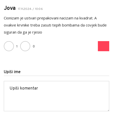
Jova
17.11.2024. / 10:06
Cionizam je ustvari prepakovani nacizam na kvadrat. A
ovakve krvnike treba zasuti tepih bombama da covjek bude
siguran da ga je rjesio
1
0
Upiši ime