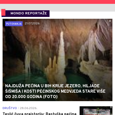
MONDO REPORTAŽE
0
21.07.2026.
PUTOVANJA
NAJDUŽA PEĆINA U BIH KRIJE JEZERO, HILJADE
ŠIŠMIŠA I KOSTI PEĆINSKOG MEDVJEDA STARE VIŠE
OD 20.000 GODINA (FOTO)
0
DRUŠTVO
28.06.2026.
|
Teslić čuva praistoriju: Rastuška pećina