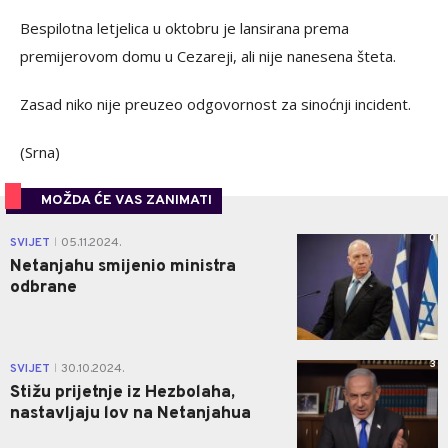
Bespilotna letjelica u oktobru je lansirana prema
premijerovom domu u Cezareji, ali nije nanesena šteta.
Zasad niko nije preuzeo odgovornost za sinoćnji incident.
(Srna)
MOŽDA ĆE VAS ZANIMATI
0
SVIJET
05.11.2024.
|
Netanjahu smijenio ministra
odbrane
3
SVIJET
30.10.2024.
|
Stižu prijetnje iz Hezbolaha,
nastavljaju lov na Netanjahua