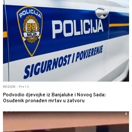
Pre 1 h
REGION
|
Podvodio djevojke iz Banjaluke i Novog Sada:
Osuđenik pronađen mrtav u zatvoru
0