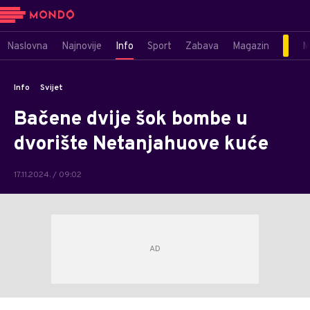
Naslovna
Najnovije
Info
Sport
Zabava
Magazin
M
Info
Svijet
Bačene dvije šok bombe u
dvorište Netanjahuove kuće
17.11.2024. / 09:02