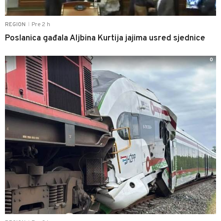
Pre 2 h
REGION
|
Poslanica gađala Aljbina Kurtija jajima usred sjednice
0