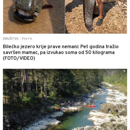
Pre 1 h
DRUŠTVO
|
Bilećko jezero krije prave nemani: Pet godina tražio
savršen mamac, pa izvukao soma od 50 kilograma
(FOTO/VIDEO)
0