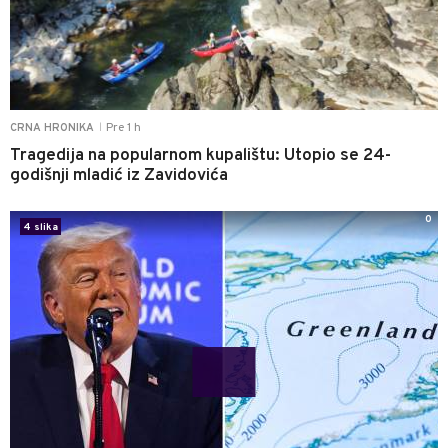
Pre 1 h
CRNA HRONIKA
|
Tragedija na popularnom kupalištu: Utopio se 24-
godišnji mladić iz Zavidovića
0
4 slika