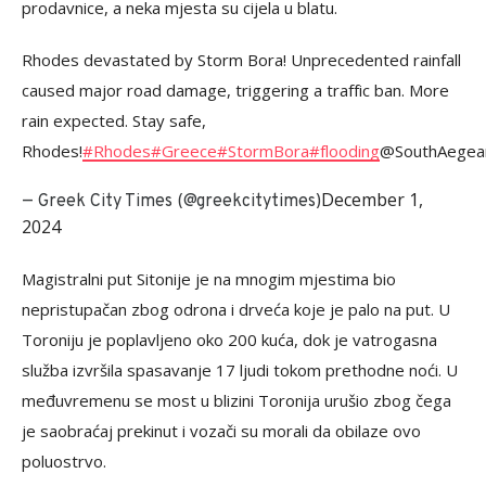
prodavnice, a neka mjesta su cijela u blatu.
Rhodes devastated by Storm Bora! Unprecedented rainfall
caused major road damage, triggering a traffic ban. More
rain expected. Stay safe,
Rhodes!
#Rhodes
#Greece
#StormBora
#flooding
@SouthAegea
December 1,
— Greek City Times (@greekcitytimes)
2024
Magistralni put Sitonije je na mnogim mjestima bio
nepristupačan zbog odrona i drveća koje je palo na put. U
Toroniju je poplavljeno oko 200 kuća, dok je vatrogasna
služba izvršila spasavanje 17 ljudi tokom prethodne noći. U
međuvremenu se most u blizini Toronija urušio zbog čega
je saobraćaj prekinut i vozači su morali da obilaze ovo
poluostrvo.