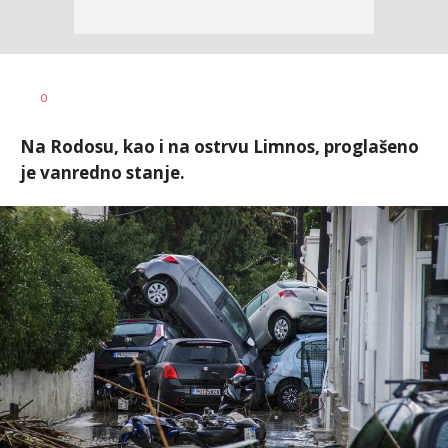
Uroš
AUTOR
0
Matejić
Na Rodosu, kao i na ostrvu Limnos, proglašeno
je vanredno stanje.