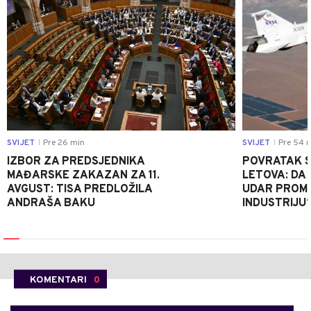
SVIJET
Pre 26 min
SVIJET
Pre 54 
|
|
IZBOR ZA PREDSJEDNIKA
POVRATAK S
MAĐARSKE ZAKAZAN ZA 11.
LETOVA: DA L
AVGUST: TISA PREDLOŽILA
UDAR PROMIJ
ANDRAŠA BAKU
INDUSTRIJU
KOMENTARI
0