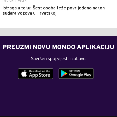
Pre 3 h
REGION
|
Istraga u toku: Šest osoba teže povrijeđeno nakon
sudara vozova u Hrvatskoj
PREUZMI NOVU MONDO APLIKACIJU
Savršen spoj vijesti i zabave.