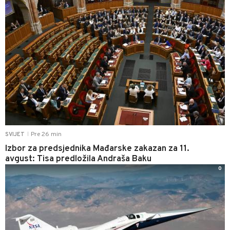
Pre 26 min
SVIJET
|
Izbor za predsjednika Mađarske zakazan za 11.
avgust: Tisa predložila Andraša Baku
0