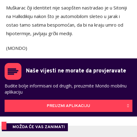
Muškarac čiji identitet nije saopšten nastradao je u Sitoniji
na Halkidikiju nakon što je automobilom sleteo u jarak i
ostao tamo satima bespomoćan, da bi na kraju umro od
hipotermije, javljaju grčki mediji.
(MONDO)
Naše vijesti ne morate da provjeravate
Budite bolje informisani od drugih, preuzmite Mondo mobilnu
aplikaciju
PREUZMI APLIKACIJU
MOŽDA ĆE VAS ZANIMATI