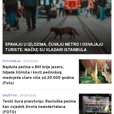
SPAVAJU U IZLOZIMA, ČUVAJU METRO I OSVAJAJU
TURISTE: MAČKE SU VLADARI ISTANBULA
0
PUTOVANJA
21.07.2026.
|
Najduža pećina u BiH krije jezero,
hiljade šišmiša i kosti pećinskog
medvjeda stare više od 20.000 godina
(Foto)
0
DRUŠTVO
28.06.2026.
|
Teslić čuva praistoriju: Rastuška pećina
kao svjedok života neandertalaca
(FOTO)