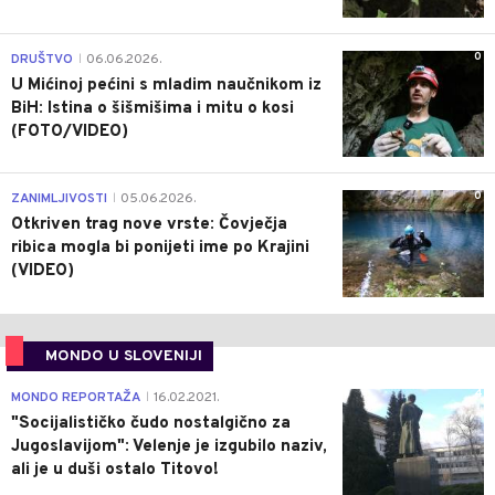
0
DRUŠTVO
06.06.2026.
|
U Mićinoj pećini s mladim naučnikom iz
BiH: Istina o šišmišima i mitu o kosi
(FOTO/VIDEO)
0
ZANIMLJIVOSTI
05.06.2026.
|
Otkriven trag nove vrste: Čovječja
ribica mogla bi ponijeti ime po Krajini
(VIDEO)
MONDO U SLOVENIJI
4
MONDO REPORTAŽA
16.02.2021.
|
"Socijalističko čudo nostalgično za
Jugoslavijom": Velenje je izgubilo naziv,
ali je u duši ostalo Titovo!