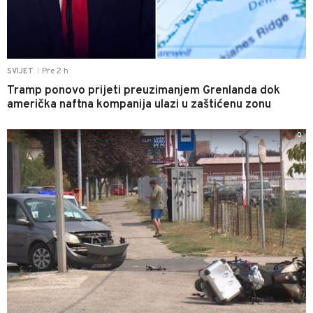
Pre 2 h
SVIJET
|
Tramp ponovo prijeti preuzimanjem Grenlanda dok
američka naftna kompanija ulazi u zaštićenu zonu
0