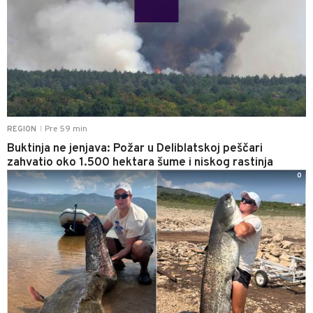
Pre 59 min
REGION
|
Buktinja ne jenjava: Požar u Deliblatskoj peščari
zahvatio oko 1.500 hektara šume i niskog rastinja
0