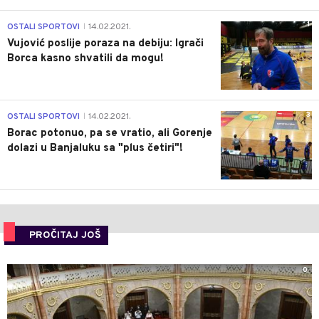
1
OSTALI SPORTOVI
14.02.2021.
|
Vujović poslije poraza na debiju: Igrači
Borca kasno shvatili da mogu!
3
OSTALI SPORTOVI
14.02.2021.
|
Borac potonuo, pa se vratio, ali Gorenje
dolazi u Banjaluku sa "plus četiri"!
PROČITAJ JOŠ
0