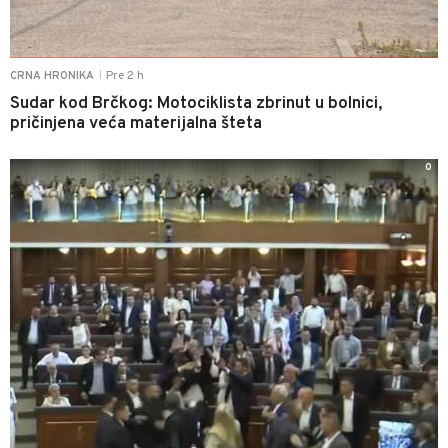
Pre 2 h
CRNA HRONIKA
|
Sudar kod Brčkog: Motociklista zbrinut u bolnici,
pričinjena veća materijalna šteta
0