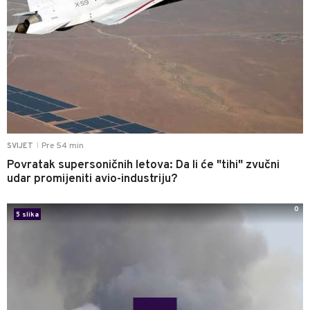
Pre 54 min
SVIJET
|
Povratak supersoničnih letova: Da li će "tihi" zvučni
udar promijeniti avio-industriju?
0
5 slika