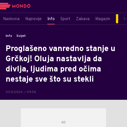
Naslovna
Najnovije
Info
Sport
Zabava
Magazin
M
Info
Svijet
Proglašeno vanredno stanje u
Grčkoj! Oluja nastavlja da
divlja, ljudima pred očima
nestaje sve što su stekli
03.12.2024. / 09:56