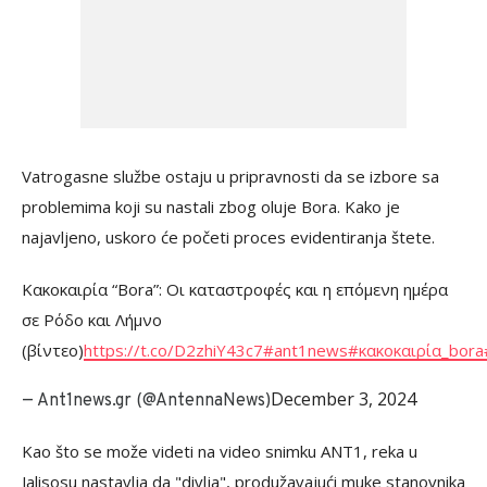
Vatrogasne službe ostaju u pripravnosti da se izbore sa
problemima koji su nastali zbog oluje Bora. Kako je
najavljeno, uskoro će početi proces evidentiranja štete.
Κακοκαιρία “Bora”: Οι καταστροφές και η επόμενη ημέρα
σε Ρόδο και Λήμνο
(βίντεο)
https://t.co/D2zhiY43c7
#ant1news
#κακοκαιρία_bora
December 3, 2024
— Ant1news.gr (@AntennaNews)
Kao što se može videti na video snimku ANT1, reka u
Jalisosu nastavlja da "divlja", produžavajući muke stanovnika