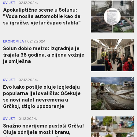
0
SVIJET
02.12.2024.
|
Apokaliptične scene u Solunu:
"Voda nosila automobile kao da
su igračke, vjetar čupao stabla"
0
EKONOMIJA
02.12.2024.
|
Solun dobio metro: Izgradnja je
trajala 38 godina, a cijena vožnje
je smiješna
0
SVIJET
02.12.2024.
|
Evo kako poslije oluje izgledaju
popularna ljetovališta: Očekuje
se novi nalet nevremena u
Grčkoj, stiglo upozorenje
0
SVIJET
01.12.2024.
|
Snažno nevrijeme pustoši Grčku!
Oluja odnijela most i branu,