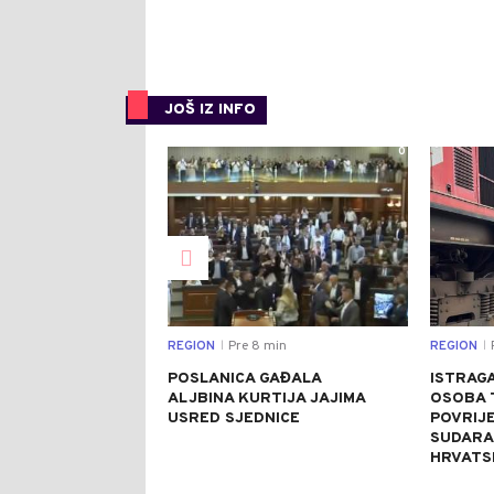
JOŠ IZ INFO
0
REGION
Pre 8 min
REGION
|
|
POSLANICA GAĐALA
ISTRAGA
ALJBINA KURTIJA JAJIMA
OSOBA 
USRED SJEDNICE
POVRIJ
SUDARA
HRVATS