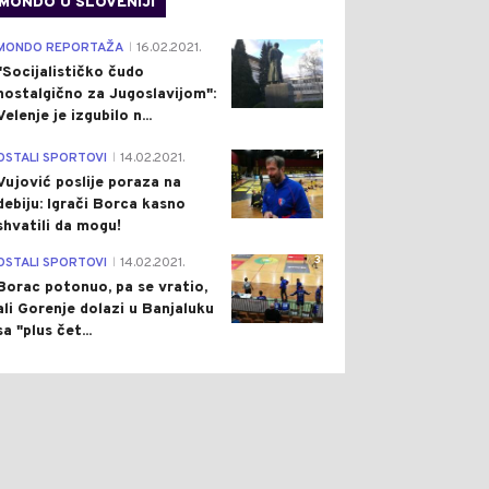
MONDO U SLOVENIJI
4
MONDO REPORTAŽA
16.02.2021.
|
"Socijalističko čudo
nostalgično za Jugoslavijom":
Velenje je izgubilo n...
1
OSTALI SPORTOVI
14.02.2021.
|
Vujović poslije poraza na
debiju: Igrači Borca kasno
shvatili da mogu!
3
OSTALI SPORTOVI
14.02.2021.
|
Borac potonuo, pa se vratio,
ali Gorenje dolazi u Banjaluku
sa "plus čet...