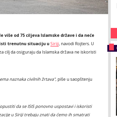
e više od 75 ciljeva Islamske države i da neće
isti trenutnu situaciju u
Siriji
, navodi Rojters. U
a cilj da osiguraju da Islamska država ne iskoristi
nema naznaka civilnih žrtava"
, piše u saopštenju
pustiti da se ISIS ponovno uspostavi i iskoristi
zacije u Siriji trebaju znati da ćemo ih smatrati