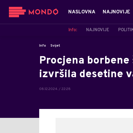
NASLOVNA
NAJNOVIJE
Info:
NAJNOVIJE
POLITI
Info
Svijet
Procjena borbene 
izvršila desetine 
08.12.2024. / 22:28