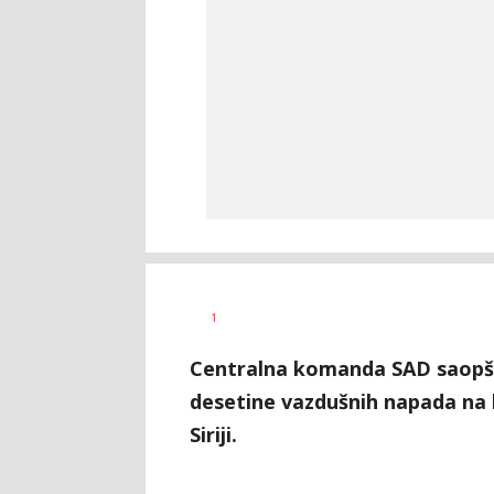
Uroš
AUTOR
1
Matejić
Centralna komanda SAD saopštil
desetine vazdušnih napada na
Siriji.