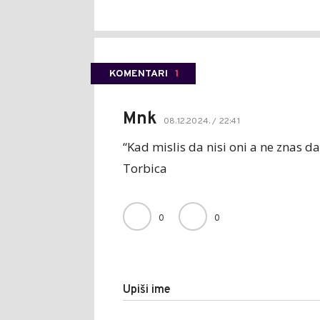
KOMENTARI
1
Mnk
08.12.2024. / 22:41
“Kad mislis da nisi oni a ne znas da
Torbica
0
0
Upiši ime