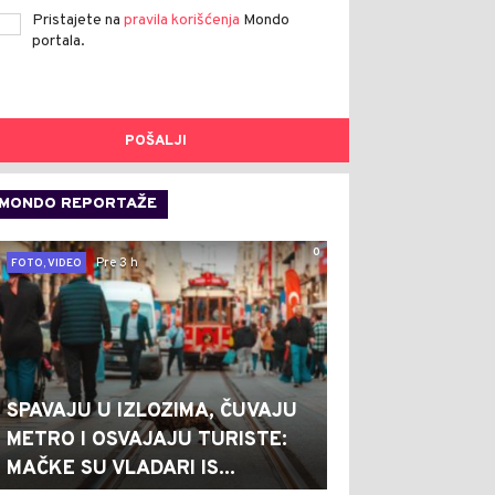
Pristajete na
pravila korišćenja
Mondo
portala.
POŠALJI
MONDO REPORTAŽE
0
Pre 3 h
FOTO, VIDEO
SPAVAJU U IZLOZIMA, ČUVAJU
METRO I OSVAJAJU TURISTE:
MAČKE SU VLADARI IS...