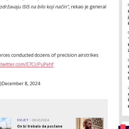
ržavaju ISIS na bilo koji način"
, rekao je general
ces conducted dozens of precision airstrikes
c.twitter.com/E7CUPuPehf
December 8, 2024
)
1
0
SVIJET
08.12.2024.
|
On bi trebalo da postane