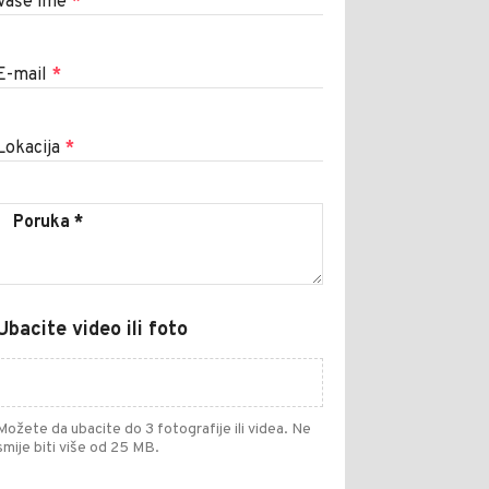
Vaše ime
*
E-mail
*
Lokacija
*
Ubacite video ili foto
Možete da ubacite do 3 fotografije ili videa. Ne
smije biti više od 25 MB.