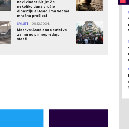
novi vladar Sirije: Za
nekoliko dana srušio
dinastiju al Asad, ima veoma
mračnu prošlost
0
0
SVIJET
08.12.2024.
|
Moskva: Asad dao uputstva
za mirnu primopredaju
vlasti