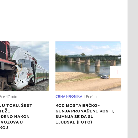
0
0
Pre 47 min
CRNA HRONIKA
Pre 1 h
SVIJ
|
 U TOKU: ŠEST
KOD MOSTA BRČKO–
HAO
TEŽE
GUNJA PRONAĐENE KOSTI,
BRI
EĐENO NAKON
SUMNJA SE DA SU
PIS
 VOZOVA U
LJUDSKE (FOTO)
PUT
KOJ