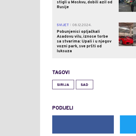
stigli u Moskvu, dobili azil od
Rusije
SVIJET
08.12.2024.
|
Pobunjenici opljačkali
Asadovu vilu, iznose torbe
sa stvarima: Upali i u njegov
vozni park, sve pršti od
luksuza
TAGOVI
SIRIJA
SAD
PODIJELI