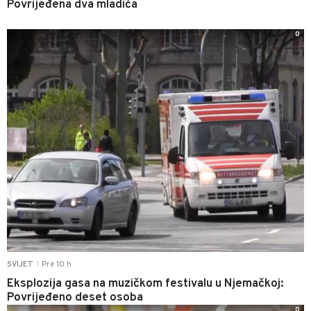
Povrijeđena dva mladića
0
Pre 10 h
SVIJET
|
Eksplozija gasa na muzičkom festivalu u Njemačkoj:
Povrijeđeno deset osoba
0