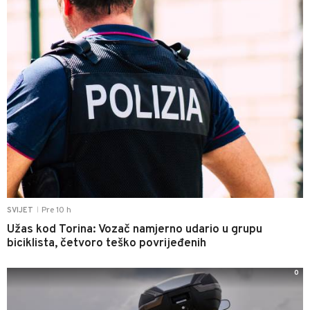
Pre 10 h
SVIJET
|
Užas kod Torina: Vozač namjerno udario u grupu
biciklista, četvoro teško povrijeđenih
0