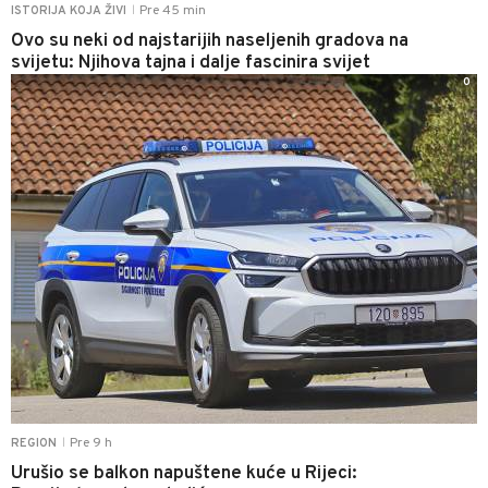
Pre 45 min
ISTORIJA KOJA ŽIVI
|
Ovo su neki od najstarijih naseljenih gradova na
svijetu: Njihova tajna i dalje fascinira svijet
0
Pre 9 h
REGION
|
Urušio se balkon napuštene kuće u Rijeci: