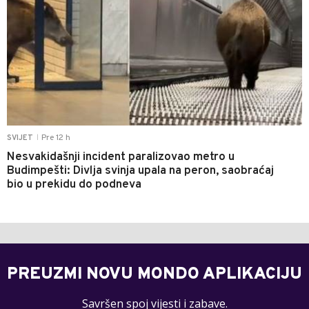
Pre 12 h
SVIJET
|
Nesvakidašnji incident paralizovao metro u
Budimpešti: Divlja svinja upala na peron, saobraćaj
bio u prekidu do podneva
PREUZMI NOVU MONDO APLIKACIJU
Savršen spoj vijesti i zabave.