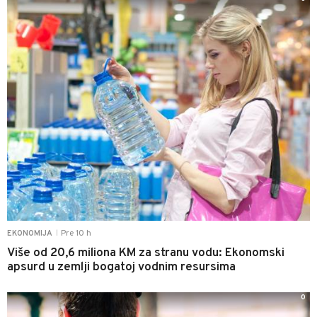
Pre 10 h
EKONOMIJA
|
Više od 20,6 miliona KM za stranu vodu: Ekonomski
apsurd u zemlji bogatoj vodnim resursima
0