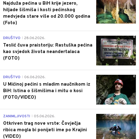
Najduža pećina u BiH krije jezero,
hiljade šišmiša i kosti pećinskog
medvjeda stare više od 20.000 godina
(Foto)
0
DRUŠTVO
28.06.2026.
|
Teslić čuva praistoriju: Rastuška pećina
kao svjedok života neandertalaca
(FOTO)
0
DRUŠTVO
06.06.2026.
|
U Mićinoj pećini s mladim naučnikom iz
BiH: Istina o šišmišima i mitu o kosi
(FOTO/VIDEO)
0
ZANIMLJIVOSTI
05.06.2026.
|
Otkriven trag nove vrste: Čovječja
ribica mogla bi ponijeti ime po Krajini
(VIDEO)