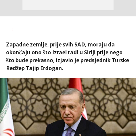
Željko
AUTOR
1
Svitlica
Zapadne zemlje, prije svih SAD, moraju da
okončaju ono što Izrael radi u Siriji prije nego
što bude prekasno, izjavio je predsjednik Turske
Redžep Tajip Erdogan.