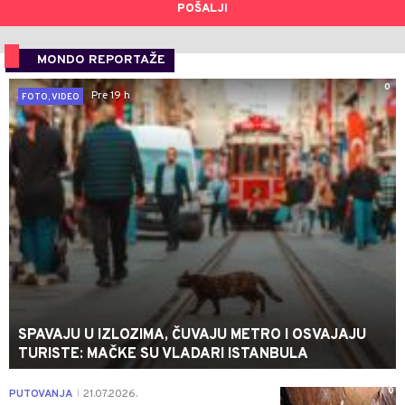
POŠALJI
MONDO REPORTAŽE
0
Pre 19 h
FOTO, VIDEO
SPAVAJU U IZLOZIMA, ČUVAJU METRO I OSVAJAJU
TURISTE: MAČKE SU VLADARI ISTANBULA
0
PUTOVANJA
21.07.2026.
|