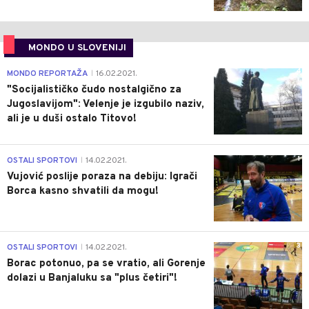
MONDO U SLOVENIJI
4
MONDO REPORTAŽA
16.02.2021.
|
"Socijalističko čudo nostalgično za
Jugoslavijom": Velenje je izgubilo naziv,
ali je u duši ostalo Titovo!
1
OSTALI SPORTOVI
14.02.2021.
|
Vujović poslije poraza na debiju: Igrači
Borca kasno shvatili da mogu!
3
OSTALI SPORTOVI
14.02.2021.
|
Borac potonuo, pa se vratio, ali Gorenje
dolazi u Banjaluku sa "plus četiri"!