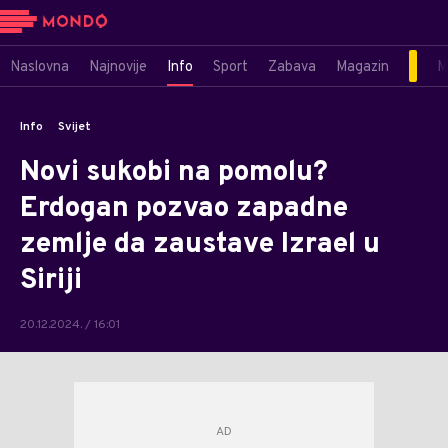
Naslovna
Najnovije
Info
Sport
Zabava
Magazin
M
Info
Svijet
Novi sukobi na pomolu?
Erdogan pozvao zapadne
zemlje da zaustave Izrael u
Siriji
20.12.2024. / 16:01