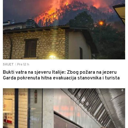
Pre 12 h
SVIJET
|
Bukti vatra na sjeveru Italije: Zbog požara na jezeru
Garda pokrenuta hitna evakuacija stanovnika i turista
0