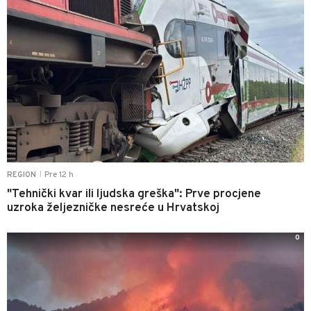
Pre 12 h
REGION
|
"Tehnički kvar ili ljudska greška": Prve procjene
uzroka željezničke nesreće u Hrvatskoj
0