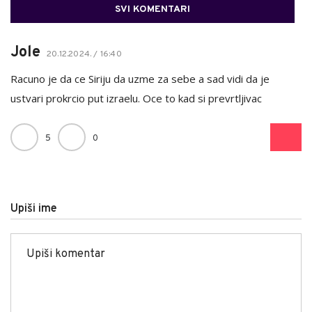
SVI KOMENTARI
Jole
20.12.2024. / 16:40
Racuno je da ce Siriju da uzme za sebe a sad vidi da je
ustvari prokrcio put izraelu. Oce to kad si prevrtljivac
5
0
Upiši ime