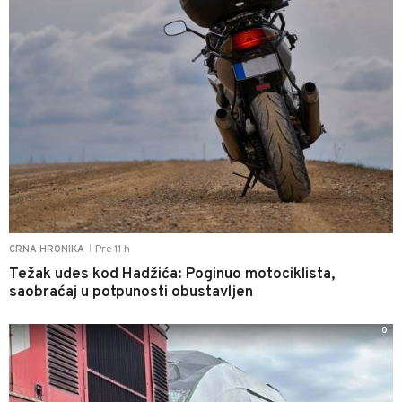
Pre 11 h
CRNA HRONIKA
|
Težak udes kod Hadžića: Poginuo motociklista,
saobraćaj u potpunosti obustavljen
0