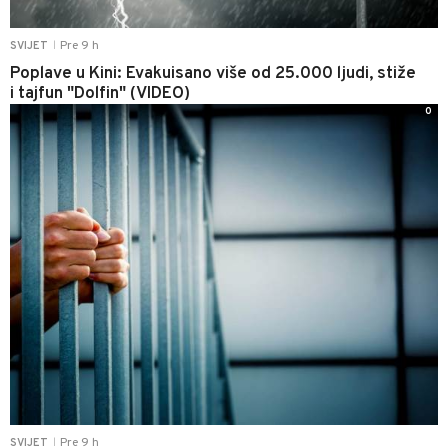
Pre 9 h
SVIJET
|
Poplave u Kini: Evakuisano više od 25.000 ljudi, stiže
i tajfun "Dolfin" (VIDEO)
0
Pre 9 h
SVIJET
|