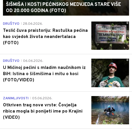
ŠIŠMIŠA I KOSTI PEĆINSKOG MEDVJEDA STARE VIŠE
OD 20.000 GODINA (FOTO)
0
DRUŠTVO
28.06.2026.
|
Teslić čuva praistoriju: Rastuška pećina
kao svjedok života neandertalaca
(FOTO)
0
DRUŠTVO
06.06.2026.
|
U Mićinoj pećini s mladim naučnikom iz
BiH: Istina o šišmišima i mitu o kosi
(FOTO/VIDEO)
0
ZANIMLJIVOSTI
05.06.2026.
|
Otkriven trag nove vrste: Čovječja
ribica mogla bi ponijeti ime po Krajini
(VIDEO)