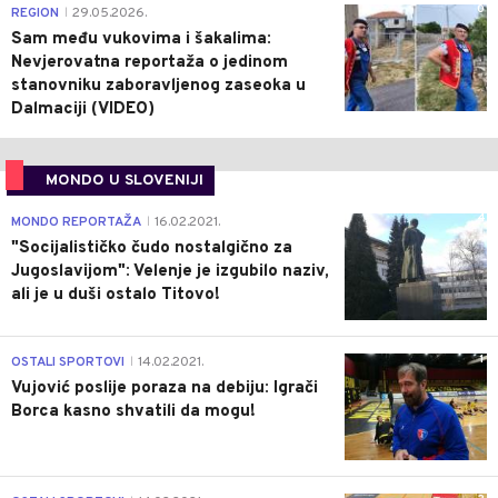
0
REGION
29.05.2026.
|
Sam među vukovima i šakalima:
Nevjerovatna reportaža o jedinom
stanovniku zaboravljenog zaseoka u
Dalmaciji (VIDEO)
MONDO U SLOVENIJI
4
MONDO REPORTAŽA
16.02.2021.
|
"Socijalističko čudo nostalgično za
Jugoslavijom": Velenje je izgubilo naziv,
ali je u duši ostalo Titovo!
1
OSTALI SPORTOVI
14.02.2021.
|
Vujović poslije poraza na debiju: Igrači
Borca kasno shvatili da mogu!