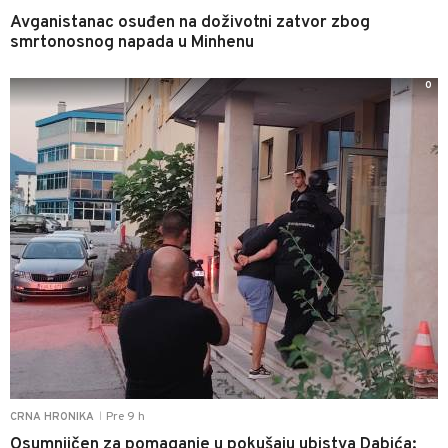
Avganistanac osuđen na doživotni zatvor zbog
smrtonosnog napada u Minhenu
0
Pre 9 h
CRNA HRONIKA
|
Osumnjičen za pomaganje u pokušaju ubistva Dabića: