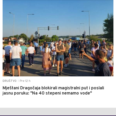
Pre 12 h
DRUŠTVO
|
Mještani Dragočaja blokirali magistralni put i poslali
jasnu poruku: "Na 40 stepeni nemamo vode"