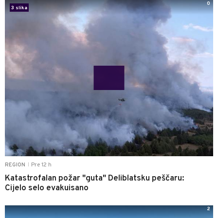
0
3 slika
Pre 12 h
REGION
|
Katastrofalan požar "guta" Deliblatsku peščaru:
Cijelo selo evakuisano
2