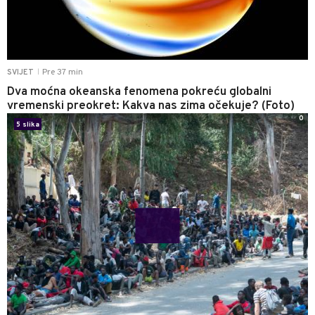
Pre 37 min
SVIJET
|
Dva moćna okeanska fenomena pokreću globalni
vremenski preokret: Kakva nas zima očekuje? (Foto)
0
5 slika