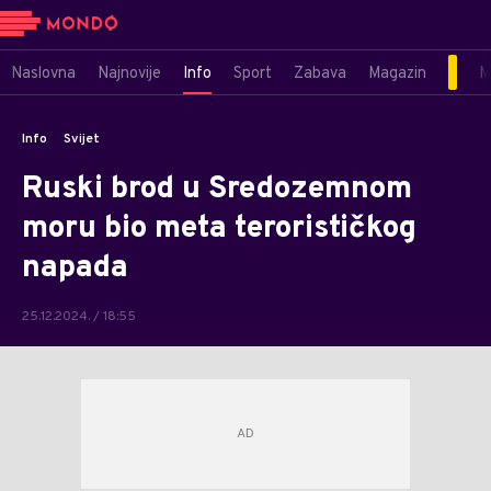
Naslovna
Najnovije
Info
Sport
Zabava
Magazin
M
Info
Svijet
Ruski brod u Sredozemnom
moru bio meta terorističkog
napada
25.12.2024. / 18:55