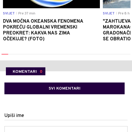
SVIJET
Pre 37 min
SVIJET
Pre 8 h
|
|
DVA MOĆNA OKEANSKA FENOMENA
"ZAHTIJEVA
POKREĆU GLOBALNI VREMENSKI
MAROKANACA
PREOKRET: KAKVA NAS ZIMA
GRADONAČE
OČEKUJE? (FOTO)
SE OBRATI
KOMENTARI
0
SVI KOMENTARI
Upiši ime