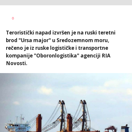
Željko
AUTOR
0
Svitlica
Teroristički napad izvršen je na ruski teretni
brod "Ursa major" u Sredozemnom moru,
rečeno je iz ruske logističke i transportne
kompanije "Oboronlogistika" agenciji RIA
Novosti.