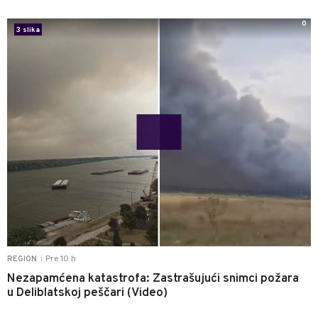
0
3 slika
Pre 10 h
REGION
|
Nezapamćena katastrofa: Zastrašujući snimci požara
u Deliblatskoj peščari (Video)