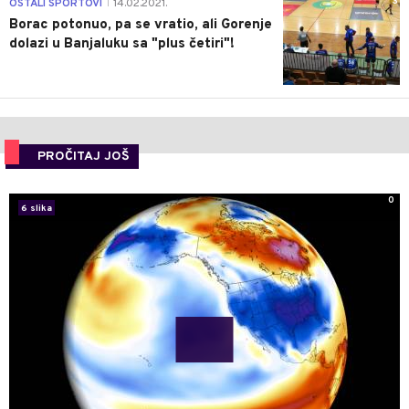
3
OSTALI SPORTOVI
14.02.2021.
|
Borac potonuo, pa se vratio, ali Gorenje
dolazi u Banjaluku sa "plus četiri"!
PROČITAJ JOŠ
0
6 slika