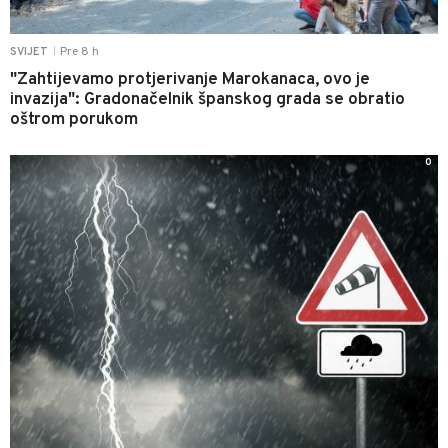
Pre 8 h
SVIJET
|
"Zahtijevamo protjerivanje Marokanaca, ovo je
invazija": Gradonačelnik španskog grada se obratio
oštrom porukom
0