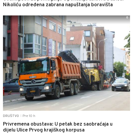
Nikoliću određena zabrana napuštanja boravišta
0
Pre 10 h
DRUŠTVO
|
Privremena obustava: U petak bez saobraćaja u
dijelu Ulice Prvog krajiškog korpusa