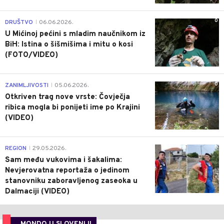
0
DRUŠTVO
06.06.2026.
|
U Mićinoj pećini s mladim naučnikom iz
BiH: Istina o šišmišima i mitu o kosi
(FOTO/VIDEO)
0
ZANIMLJIVOSTI
05.06.2026.
|
Otkriven trag nove vrste: Čovječja
ribica mogla bi ponijeti ime po Krajini
(VIDEO)
0
REGION
29.05.2026.
|
Sam među vukovima i šakalima:
Nevjerovatna reportaža o jedinom
stanovniku zaboravljenog zaseoka u
Dalmaciji (VIDEO)
MONDO U SLOVENIJI