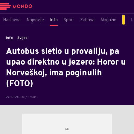
Naslovna
Najnovije
Info
Sport
Zabava
Magazin
M
Info
Svijet
Autobus sletio u provaliju, pa
upao direktno u jezero: Horor u
Norveškoj, ima poginulih
(FOTO)
26.12.2024. / 17:08