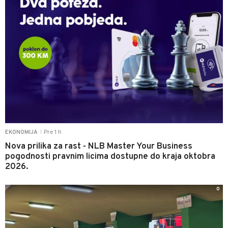
Pre 1 h
EKONOMIJA
|
Nova prilika za rast - NLB Master Your Business
pogodnosti pravnim licima dostupne do kraja oktobra
2026.
0