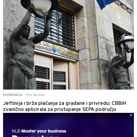
Pre 36 min
EKONOMIJA
|
Jeftinija i brža plaćanja za građane i privredu: CBBiH
zvanično aplicirala za pristupanje SEPA području
0