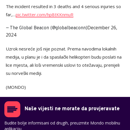
The incident resulted in 3 deaths and 4 serious injuries so
far,…
pic.twitter.com/hp8tKKnmuR
December 26,
— The Global Beacon (@globalbeaconn)
2024
Uzrok nesreće još nije poznat. Prema navodima lokalnih
medija, u planu je i da spasilački helikopteri budu poslati na
lice mjesta, ali loši vremenski uslovi to otežavaju, prenijeli
su norveški mediji.
(MONDO)
Naše vijesti ne morate da provjeravate
Budite bolje informisani od drugih, preuzmite Mondo mobilnu
aplikaciju