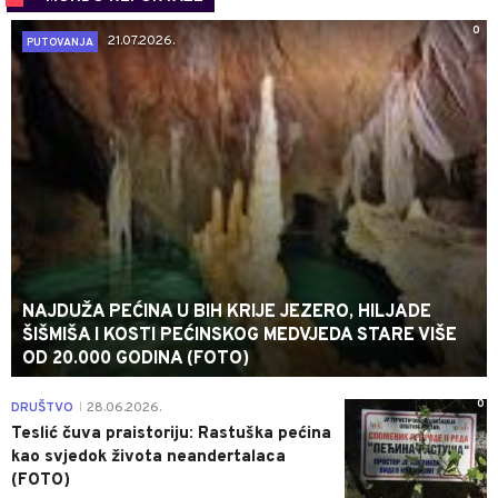
0
21.07.2026.
PUTOVANJA
NAJDUŽA PEĆINA U BIH KRIJE JEZERO, HILJADE
ŠIŠMIŠA I KOSTI PEĆINSKOG MEDVJEDA STARE VIŠE
OD 20.000 GODINA (FOTO)
0
DRUŠTVO
28.06.2026.
|
Teslić čuva praistoriju: Rastuška pećina
kao svjedok života neandertalaca
(FOTO)