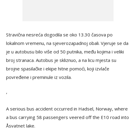
Stravična nesreća dogodila se oko 13.30 časova po
lokalnom vremenu, na sjeverozapadnoj obali. Vjeruje se da
je u autobusu bilo više od 50 putnika, među kojima i veliki
broj stranaca. Autobus je skliznuo, a na licu mjesta su
brojne spasilačke i ekipe hitne pomoći, koji izvlače
povređene i preminule iz vozila.
,
A serious bus accident occurred in Hadsel, Norway, where
a bus carrying 58 passengers veered off the E10 road into
Åsvatnet lake.