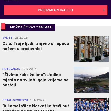
PREUZMI APLIKACIJU
MOŽDA ĆE VAS ZANIMATI
0
SVIJET
21.12.2024.
|
Oslo: Troje ljudi ranjeno u napadu
nožem u prodavnici
0
PUTOVANJA
19.12.2024.
|
"Živimo kako želimo": Jedino
mjesto na svijetu gdje vrijeme ne
postoji
0
OSTALI SPORTOVI
15.12.2024.
|
Rukometašice Norveške treći put