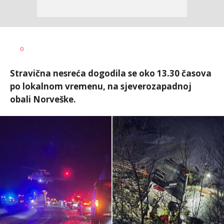
Uroš
AUTOR
0
Matejić
Stravična nesreća dogodila se oko 13.30 časova
po lokalnom vremenu, na sjeverozapadnoj
obali Norveške.