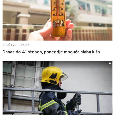
Pre 3 h
DRUŠTVO
|
Danas do 41 stepen, ponegdje moguća slaba kiša
0