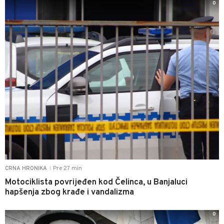
0
Pre 27 min
CRNA HRONIKA
|
Motociklista povrijeđen kod Čelinca, u Banjaluci
hapšenja zbog krađe i vandalizma
0