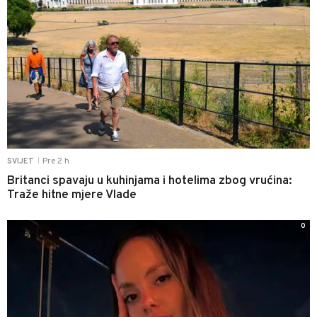
Pre 2 h
SVIJET
|
Britanci spavaju u kuhinjama i hotelima zbog vrućina:
Traže hitne mjere Vlade
0