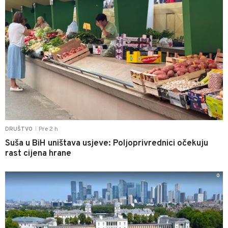
Pre 2 h
DRUŠTVO
|
Suša u BiH uništava usjeve: Poljoprivrednici očekuju
rast cijena hrane
0