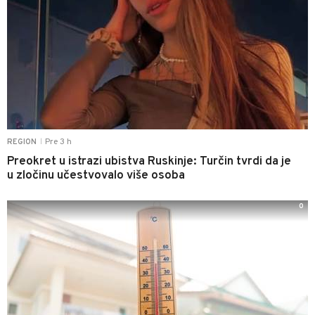
Pre 3 h
REGION
|
Preokret u istrazi ubistva Ruskinje: Turčin tvrdi da je
u zločinu učestvovalo više osoba
0