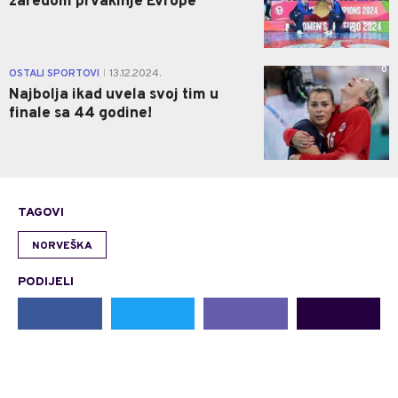
zaredom prvakinje Evrope
0
OSTALI SPORTOVI
13.12.2024.
|
Najbolja ikad uvela svoj tim u
finale sa 44 godine!
TAGOVI
NORVEŠKA
PODIJELI