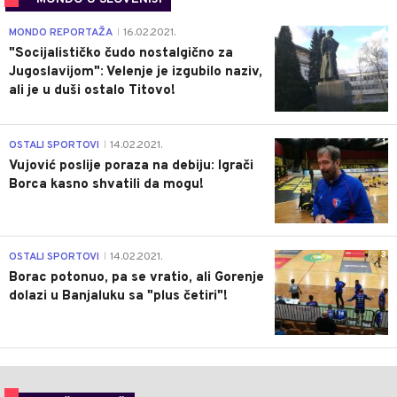
4
MONDO REPORTAŽA
16.02.2021.
|
"Socijalističko čudo nostalgično za
Jugoslavijom": Velenje je izgubilo naziv,
ali je u duši ostalo Titovo!
1
OSTALI SPORTOVI
14.02.2021.
|
Vujović poslije poraza na debiju: Igrači
Borca kasno shvatili da mogu!
3
OSTALI SPORTOVI
14.02.2021.
|
Borac potonuo, pa se vratio, ali Gorenje
dolazi u Banjaluku sa "plus četiri"!