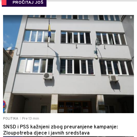
PROČITAJ JOŠ
0
Pre 13 min
POLITIKA
|
SNSD i PSS kažnjeni zbog preuranjene kampanje:
Zloupotreba djece i javnih sredstava