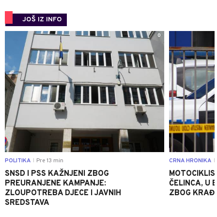
JOŠ IZ INFO
0
POLITIKA
Pre 13 min
CRNA HRONIKA
|
|
SNSD I PSS KAŽNJENI ZBOG
MOTOCIKLIS
PREURANJENE KAMPANJE:
ČELINCA, U
ZLOUPOTREBA DJECE I JAVNIH
ZBOG KRAĐE
SREDSTAVA