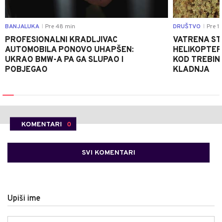
BANJALUKA
Pre 48 min
DRUŠTVO
Pre 1 
|
|
PROFESIONALNI KRADLJIVAC
VATRENA STIH
AUTOMOBILA PONOVO UHAPŠEN:
HELIKOPTER
UKRAO BMW-A PA GA SLUPAO I
KOD TREBINJ
POBJEGAO
KLADNJA
KOMENTARI
0
SVI KOMENTARI
Upiši ime