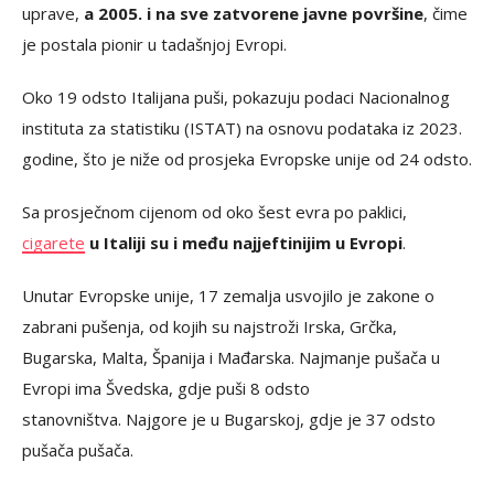
uprave,
a 2005. i na sve zatvorene javne površine
, čime
je postala pionir u tadašnjoj Evropi.
Oko 19 odsto Italijana puši, pokazuju podaci Nacionalnog
instituta za statistiku (ISTAT) na osnovu podataka iz 2023.
godine, što je niže od prosjeka Evropske unije od 24 odsto.
Sa prosječnom cijenom od oko šest evra po paklici,
cigarete
u Italiji su i među najjeftinijim u Evropi
.
Unutar Evropske unije, 17 zemalja usvojilo je zakone o
zabrani pušenja, od kojih su najstroži Irska, Grčka,
Bugarska, Malta, Španija i Mađarska. Najmanje pušača u
Evropi ima Švedska, gdje puši 8 odsto
stanovništva. Najgore je u Bugarskoj, gdje je 37 odsto
pušača pušača.