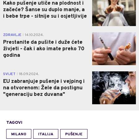
Kako pušenje utiče na plodnost i
začeće? Šanse su duplo manje, a
i bebe trpe - sitnije su i osjetljivije
0
ZDRAVLJE
14.10.2024.
|
Prestanite da pušite i duže ćete
živjeti - čak i ako imate preko 70
godina
0
SVIJET
18.09.2024.
|
EU zabranjuje pušenje i vejping i
na otvorenom: Žele da postignu
"generaciju bez duvana"
TAGOVI
MILANO
ITALIJA
PUŠENJE