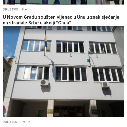
Pre 1 h
DRUŠTVO
|
U Novom Gradu spušten vijenac u Unu u znak sjećanja
na stradale Srbe u akciji "Oluja"
0
Pre 1 h
POLITIKA
|