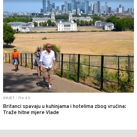
Pre 4 h
SVIJET
|
Britanci spavaju u kuhinjama i hotelima zbog vrućina:
Traže hitne mjere Vlade