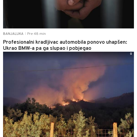
Pre 48 min
BANJALUKA
|
Profesionalni kradljivac automobila ponovo uhapšen:
Ukrao BMW-a pa ga slupao i pobjegao
0