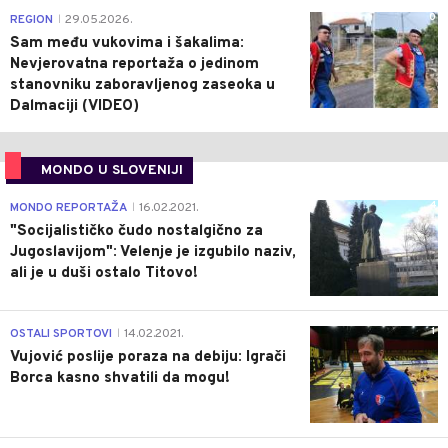
0
REGION
29.05.2026.
|
Sam među vukovima i šakalima:
Nevjerovatna reportaža o jedinom
stanovniku zaboravljenog zaseoka u
Dalmaciji (VIDEO)
MONDO U SLOVENIJI
4
MONDO REPORTAŽA
16.02.2021.
|
"Socijalističko čudo nostalgično za
Jugoslavijom": Velenje je izgubilo naziv,
ali je u duši ostalo Titovo!
1
OSTALI SPORTOVI
14.02.2021.
|
Vujović poslije poraza na debiju: Igrači
Borca kasno shvatili da mogu!