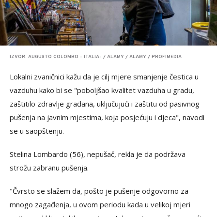
IZVOR: AUGUSTO COLOMBO - ITALIA- / ALAMY / ALAMY / PROFIMEDIA
Lokalni zvaničnici kažu da je cilj mjere smanjenje čestica u
vazduhu kako bi se "poboljšao kvalitet vazduha u gradu,
zaštitilo zdravlje građana, uključujući i zaštitu od pasivnog
pušenja na javnim mjestima, koja posjećuju i djeca", navodi
se u saopštenju.
Stelina Lombardo (56), nepušač, rekla je da podržava
strožu zabranu pušenja.
"Čvrsto se slažem da, pošto je pušenje odgovorno za
mnogo zagađenja, u ovom periodu kada u velikoj mjeri