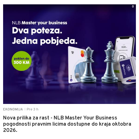
0
Pre 3 h
EKONOMIJA
|
Nova prilika za rast - NLB Master Your Business
pogodnosti pravnim licima dostupne do kraja oktobra
2026.