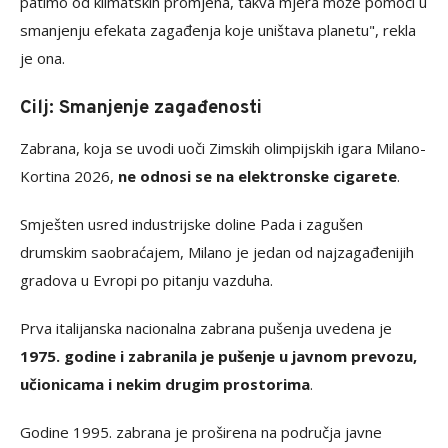
patimo od klimatskih promjena, takva mjera može pomoći u
smanjenju efekata zagađenja koje uništava planetu", rekla
je ona.
Cilj: Smanjenje zagađenosti
Zabrana, koja se uvodi uoči Zimskih olimpijskih igara Milano-
Kortina 2026,
ne odnosi se na elektronske cigarete
.
Smješten usred industrijske doline Pada i zagušen
drumskim saobraćajem, Milano je jedan od najzagađenijih
gradova u Evropi po pitanju vazduha.
Prva italijanska nacionalna zabrana pušenja uvedena je
1975. godine i zabranila je pušenje u javnom prevozu,
učionicama i nekim drugim prostorima
.
Godine 1995. zabrana je proširena na područja javne