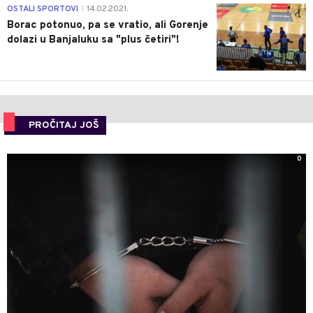
3
OSTALI SPORTOVI
14.02.2021.
|
Borac potonuo, pa se vratio, ali Gorenje
dolazi u Banjaluku sa "plus četiri"!
PROČITAJ JOŠ
0