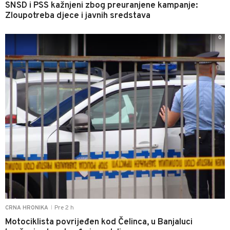
SNSD i PSS kažnjeni zbog preuranjene kampanje:
Zloupotreba djece i javnih sredstava
0
Pre 2 h
CRNA HRONIKA
|
Motociklista povrijeđen kod Čelinca, u Banjaluci