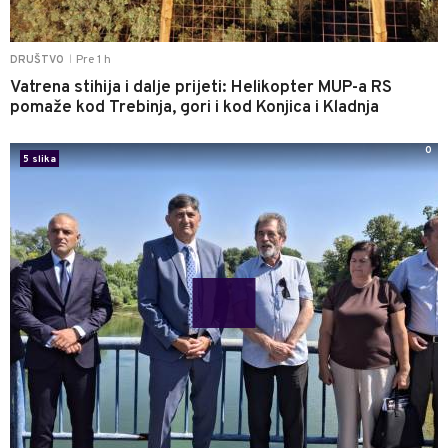
Pre 1 h
DRUŠTVO
|
Vatrena stihija i dalje prijeti: Helikopter MUP-a RS
pomaže kod Trebinja, gori i kod Konjica i Kladnja
0
5 slika