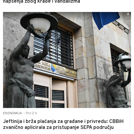
hapšenja zbog krađe i vandalizma
0
Pre 2 h
EKONOMIJA
|
Jeftinija i brža plaćanja za građane i privredu: CBBiH
zvanično aplicirala za pristupanje SEPA području