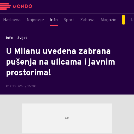
Naslovna
Najnovije
Info
Sport
Zabava
Magazin
M
Info
Svijet
U Milanu uvedena zabrana
pušenja na ulicama i javnim
prostorima!
01.01.2025. / 15:00