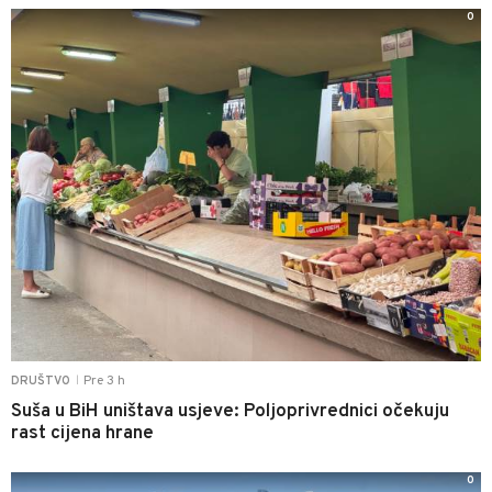
0
Pre 3 h
DRUŠTVO
|
Suša u BiH uništava usjeve: Poljoprivrednici očekuju
rast cijena hrane
0