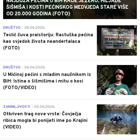
NAJDUŽA PEĆINA U BIH KRIJE JEZERO, HILJADE
ŠIŠMIŠA I KOSTI PEĆINSKOG MEDVJEDA STARE VIŠE
OD 20.000 GODINA (FOTO)
0
DRUŠTVO
28.06.2026.
|
Teslić čuva praistoriju: Rastuška pećina
kao svjedok života neandertalaca
(FOTO)
0
DRUŠTVO
06.06.2026.
|
U Mićinoj pećini s mladim naučnikom iz
BiH: Istina o šišmišima i mitu o kosi
(FOTO/VIDEO)
0
ZANIMLJIVOSTI
05.06.2026.
|
Otkriven trag nove vrste: Čovječja
ribica mogla bi ponijeti ime po Krajini
(VIDEO)