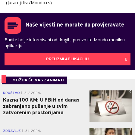
(Jutarnji list/Mondo.rs)
Naše vijesti ne morate da provjeravate
Budite bolje informisani od drugih, preuzmite Mondo mobilnu
aplikaciju
PREUZMI APLIKACIJU
MOŽDA ĆE VAS ZANIMATI
0
DRUŠTVO
13.12.2024.
|
Kazna 100 KM: U FBiH od danas
zabranjeno pušenje u svim
zatvorenim prostorijama
1
ZDRAVLJE
13.11.2024.
|