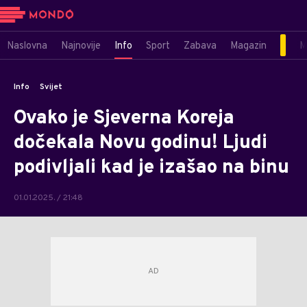
Naslovna
Najnovije
Info
Sport
Zabava
Magazin
M
Info
Svijet
Ovako je Sjeverna Koreja
dočekala Novu godinu! Ljudi
podivljali kad je izašao na binu
01.01.2025. / 21:48