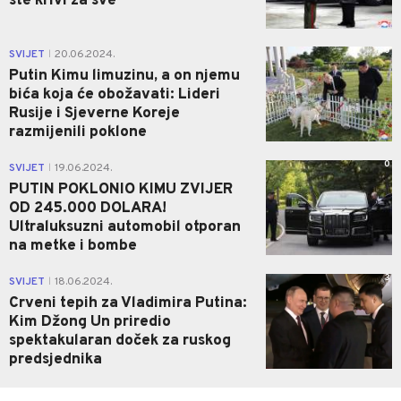
ste krivi za sve"
0
SVIJET
20.06.2024.
|
Putin Kimu limuzinu, a on njemu
bića koja će obožavati: Lideri
Rusije i Sjeverne Koreje
razmijenili poklone
0
SVIJET
19.06.2024.
|
PUTIN POKLONIO KIMU ZVIJER
OD 245.000 DOLARA!
Ultraluksuzni automobil otporan
na metke i bombe
3
SVIJET
18.06.2024.
|
Crveni tepih za Vladimira Putina:
Kim Džong Un priredio
spektakularan doček za ruskog
predsjednika