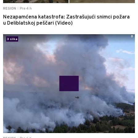
Pre 4 h
REGION
|
Nezapamćena katastrofa: Zastrašujući snimci požara
u Deliblatskoj peščari (Video)
0
3 slika