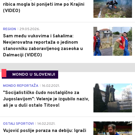
ribica mogla bi ponijeti ime po Krajini
(VIDEO)
0
REGION
29.05.2026.
|
Sam među vukovima i šakalima:
Nevjerovatna reportaža o jedinom
stanovniku zaboravljenog zaseoka u
Dalmaciji (VIDEO)
MONDO U SLOVENIJI
4
MONDO REPORTAŽA
16.02.2021.
|
"Socijalističko čudo nostalgično za
Jugoslavijom": Velenje je izgubilo naziv,
ali je u duši ostalo Titovo!
1
OSTALI SPORTOVI
14.02.2021.
|
Vujović poslije poraza na debiju: Igrači