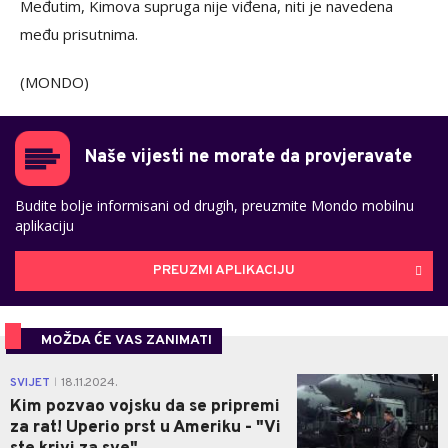
Međutim, Kimova supruga nije viđena, niti je navedena
među prisutnima.
(MONDO)
Naše vijesti ne morate da provjeravate
Budite bolje informisani od drugih, preuzmite Mondo mobilnu
aplikaciju
PREUZMI APLIKACIJU
MOŽDA ĆE VAS ZANIMATI
1
SVIJET
18.11.2024.
|
Kim pozvao vojsku da se pripremi
za rat! Uperio prst u Ameriku - "Vi