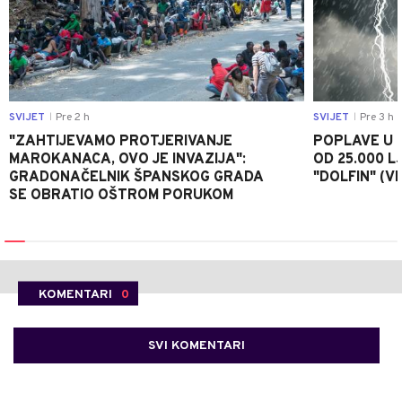
SVIJET
Pre 2 h
SVIJET
Pre 3 h
|
|
"ZAHTIJEVAMO PROTJERIVANJE
POPLAVE U K
MAROKANACA, OVO JE INVAZIJA":
OD 25.000 LJ
GRADONAČELNIK ŠPANSKOG GRADA
"DOLFIN" (V
SE OBRATIO OŠTROM PORUKOM
KOMENTARI
0
SVI KOMENTARI