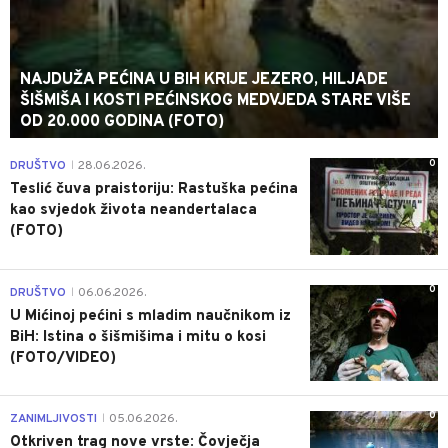
NAJDUŽA PEĆINA U BIH KRIJE JEZERO, HILJADE
ŠIŠMIŠA I KOSTI PEĆINSKOG MEDVJEDA STARE VIŠE
OD 20.000 GODINA (FOTO)
0
DRUŠTVO
28.06.2026.
|
Teslić čuva praistoriju: Rastuška pećina
kao svjedok života neandertalaca
(FOTO)
0
DRUŠTVO
06.06.2026.
|
U Mićinoj pećini s mladim naučnikom iz
BiH: Istina o šišmišima i mitu o kosi
(FOTO/VIDEO)
0
ZANIMLJIVOSTI
05.06.2026.
|
Otkriven trag nove vrste: Čovječja