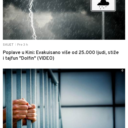
Pre 3 h
SVIJET
|
Poplave u Kini: Evakuisano više od 25.000 ljudi, stiže
i tajfun "Dolfin" (VIDEO)
0