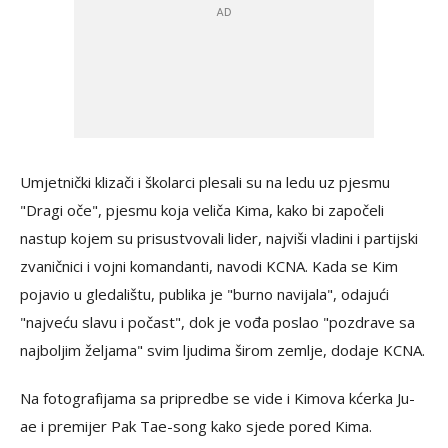
Umjetnički klizači i školarci plesali su na ledu uz pjesmu
"Dragi oče", pjesmu koja veliča Kima, kako bi započeli
nastup kojem su prisustvovali lider, najviši vladini i partijski
zvaničnici i vojni komandanti, navodi KCNA. Kada se Kim
pojavio u gledalištu, publika je "burno navijala", odajući
"najveću slavu i počast", ​​dok je vođa poslao "pozdrave sa
najboljim željama" svim ljudima širom zemlje, dodaje KCNA.
Na fotografijama sa pripredbe se vide i Kimova kćerka Ju-
ae i premijer Pak Tae-song kako sjede pored Kima.