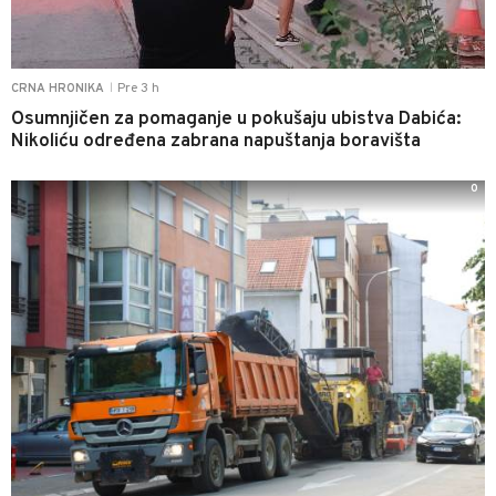
Pre 3 h
CRNA HRONIKA
|
Osumnjičen za pomaganje u pokušaju ubistva Dabića:
Nikoliću određena zabrana napuštanja boravišta
0