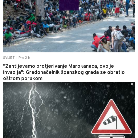
Pre 2 h
SVIJET
|
"Zahtijevamo protjerivanje Marokanaca, ovo je
invazija": Gradonačelnik španskog grada se obratio
oštrom porukom
0