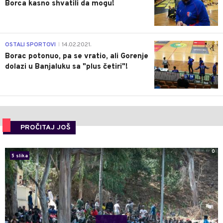
Borca kasno shvatili da mogu!
3
OSTALI SPORTOVI
14.02.2021.
|
Borac potonuo, pa se vratio, ali Gorenje
dolazi u Banjaluku sa "plus četiri"!
PROČITAJ JOŠ
0
5 slika