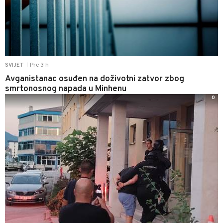
Pre 3 h
SVIJET
|
Avganistanac osuđen na doživotni zatvor zbog
smrtonosnog napada u Minhenu
0