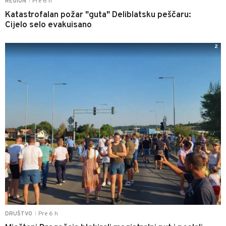
Pre 6 h
REGION
|
Katastrofalan požar "guta" Deliblatsku peščaru:
Cijelo selo evakuisano
2
Pre 6 h
DRUŠTVO
|