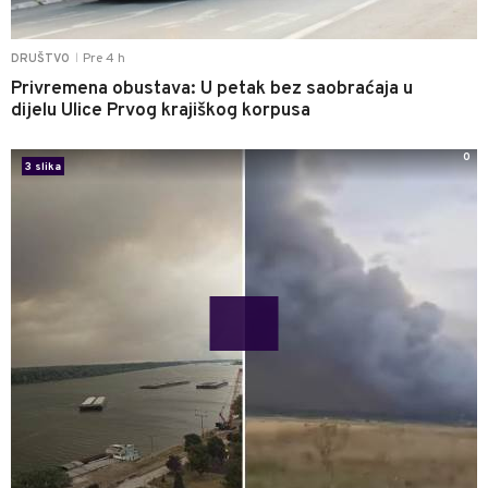
Pre 4 h
DRUŠTVO
|
Privremena obustava: U petak bez saobraćaja u
dijelu Ulice Prvog krajiškog korpusa
0
3 slika