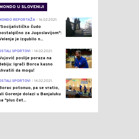
MONDO U SLOVENIJI
4
MONDO REPORTAŽA
16.02.2021.
|
"Socijalističko čudo
nostalgično za Jugoslavijom":
Velenje je izgubilo n...
1
OSTALI SPORTOVI
14.02.2021.
|
Vujović poslije poraza na
debiju: Igrači Borca kasno
shvatili da mogu!
3
OSTALI SPORTOVI
14.02.2021.
|
Borac potonuo, pa se vratio,
ali Gorenje dolazi u Banjaluku
sa "plus čet...