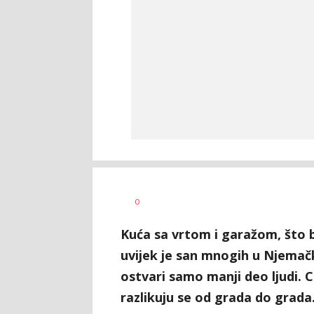
0
Kuća sa vrtom i garažom, što bli
uvijek je san mnogih u Njemačk
ostvari samo manji deo ljudi. 
razlikuju se od grada do grada