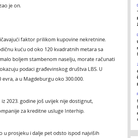
zao je on.
aničavajući faktor prilikom kupovine nekretnine.
odičnu kuću od oko 120 kvadratnih metara sa
 malo boljem stambenom naselju, morate računati
 pokazuju podaci građevinskog društva LBS. U
0 evra, a u Magdeburgu oko 300.000.
 iz 2023. godine još uvijek nije dostignut,
mpanije za kreditne usluge Interhip.
o u prosjeku i dalje pet odsto ispod najviših