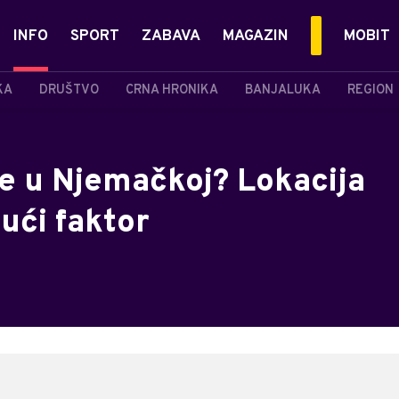
INFO
SPORT
ZABAVA
MAGAZIN
MOBIT
KA
DRUŠTVO
CRNA HRONIKA
BANJALUKA
REGION
će u Njemačkoj? Lokacija
jući faktor