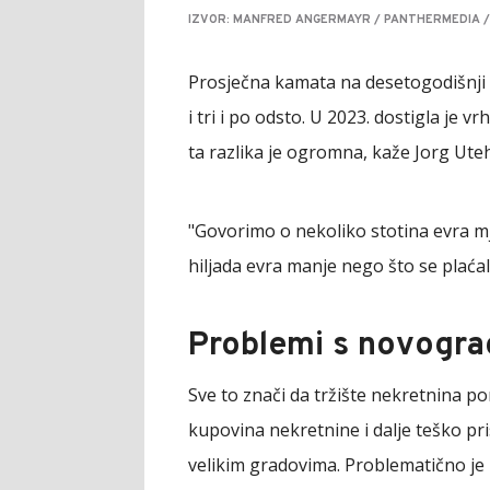
IZVOR: MANFRED ANGERMAYR / PANTHERMEDIA /
Prosječna kamata na desetogodišnji k
i tri i po odsto. U 2023. dostigla je 
ta razlika je ogromna, kaže Jorg Uteh
"Govorimo o nekoliko stotina evra mj
hiljada evra manje nego što se plaćal
Problemi s novogr
Sve to znači da tržište nekretnina po
kupovina nekretnine i dalje teško 
velikim gradovima. Problematično je 