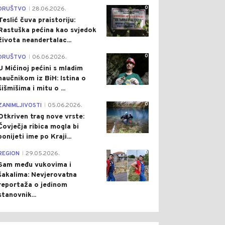
0
DRUŠTVO
28.06.2026.
|
Teslić čuva praistoriju:
Rastuška pećina kao svjedok
života neandertalac...
0
DRUŠTVO
06.06.2026.
|
U Mićinoj pećini s mladim
naučnikom iz BiH: Istina o
šišmišima i mitu o ...
0
ZANIMLJIVOSTI
05.06.2026.
|
Otkriven trag nove vrste:
Čovječja ribica mogla bi
ponijeti ime po Kraji...
0
REGION
29.05.2026.
|
Sam među vukovima i
šakalima: Nevjerovatna
reportaža o jedinom
stanovnik...