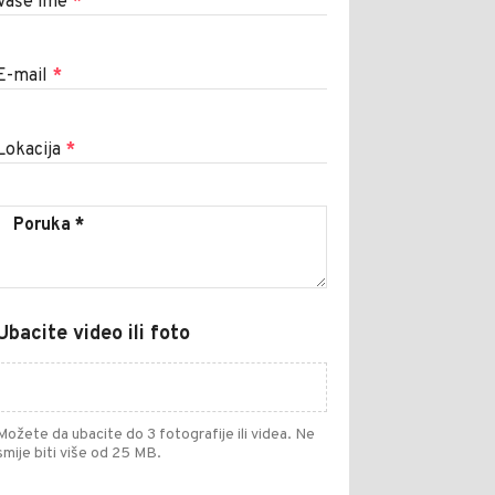
Vaše ime
*
E-mail
*
Lokacija
*
Ubacite video ili foto
Možete da ubacite do 3 fotografije ili videa. Ne
smije biti više od 25 MB.