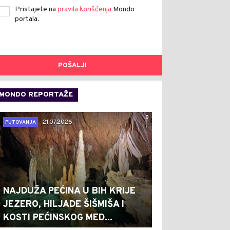
Pristajete na
pravila korišćenja
Mondo
portala.
POŠALJI
MONDO REPORTAŽE
0
21.07.2026.
PUTOVANJA
NAJDUŽA PEĆINA U BIH KRIJE
JEZERO, HILJADE ŠIŠMIŠA I
KOSTI PEĆINSKOG MED...