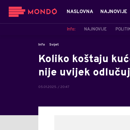
NASLOVNA
NAJNOVIJE
Info:
NAJNOVIJE
POLITI
Info
Svijet
Koliko koštaju ku
nije uvijek odluču
05.01.2025. / 20:47