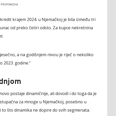
 PROFIMEDIA
redit krajem 2024. u Njemačkoj je bila između tri
vrhunac od preko četiri odsto. Za kupce nekretnina
t.
esečno, a na godišnjem nivou je riječ o nekoliko
o 2023. godine."
adnjom
novo postaje dinamičnije, ali dovodi i do toga da je
pristupačna za mnoge u Njemačkoj, posebno u
i to što dinamika ne dopire do svih segmenata.