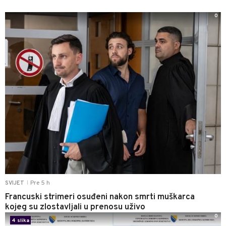
0
Pre 5 h
SVIJET
|
Francuski strimeri osuđeni nakon smrti muškarca
kojeg su zlostavljali u prenosu uživo
0
4 slika