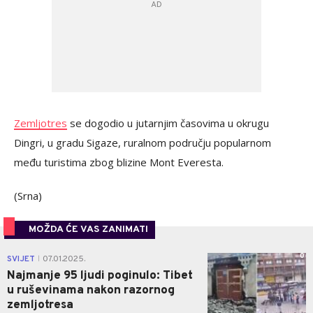
Zemljotres
se dogodio u jutarnjim časovima u okrugu
Dingri, u gradu Sigaze, ruralnom području popularnom
među turistima zbog blizine Mont Everesta.
(Srna)
MOŽDA ĆE VAS ZANIMATI
0
SVIJET
07.01.2025.
|
Najmanje 95 ljudi poginulo: Tibet
u ruševinama nakon razornog
zemljotresa