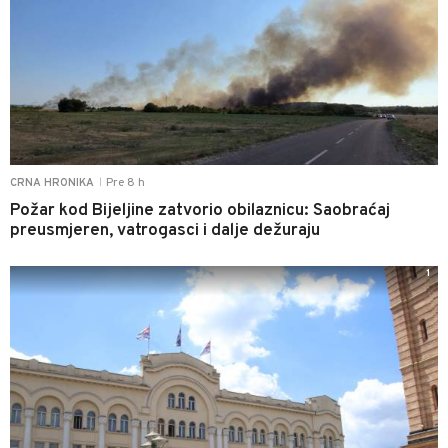
Pre 8 h
CRNA HRONIKA
|
Požar kod Bijeljine zatvorio obilaznicu: Saobraćaj
preusmjeren, vatrogasci i dalje dežuraju
1