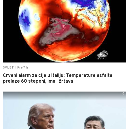
Pre 7 h
SVIJET
|
Crveni alarm za cijelu Italiju: Temperature asfalta
prelaze 60 stepeni, ima i žrtava
0