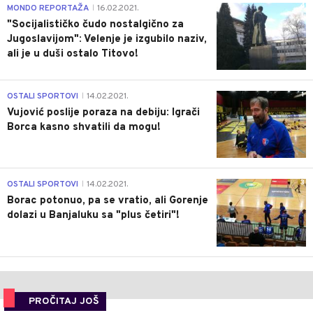
4
MONDO REPORTAŽA
16.02.2021.
|
"Socijalističko čudo nostalgično za
Jugoslavijom": Velenje je izgubilo naziv,
ali je u duši ostalo Titovo!
1
OSTALI SPORTOVI
14.02.2021.
|
Vujović poslije poraza na debiju: Igrači
Borca kasno shvatili da mogu!
3
OSTALI SPORTOVI
14.02.2021.
|
Borac potonuo, pa se vratio, ali Gorenje
dolazi u Banjaluku sa "plus četiri"!
PROČITAJ JOŠ