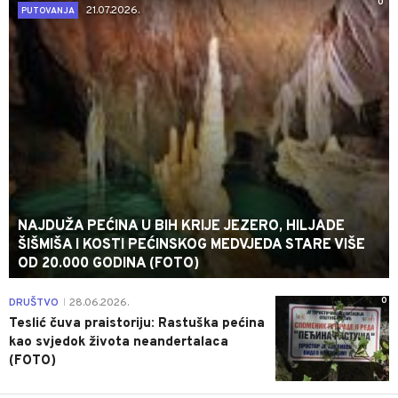
0
21.07.2026.
PUTOVANJA
NAJDUŽA PEĆINA U BIH KRIJE JEZERO, HILJADE
ŠIŠMIŠA I KOSTI PEĆINSKOG MEDVJEDA STARE VIŠE
OD 20.000 GODINA (FOTO)
0
DRUŠTVO
28.06.2026.
|
Teslić čuva praistoriju: Rastuška pećina
kao svjedok života neandertalaca
(FOTO)