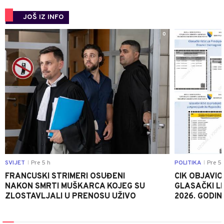
JOŠ IZ INFO
0
SVIJET
Pre 5 h
POLITIKA
Pre 5 
|
|
FRANCUSKI STRIMERI OSUĐENI
CIK OBJAVIO
NAKON SMRTI MUŠKARCA KOJEG SU
GLASAČKI LI
ZLOSTAVLJALI U PRENOSU UŽIVO
2026. GODIN