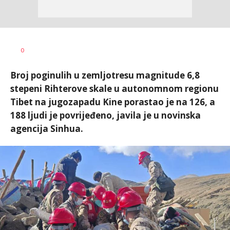
Dragana
AUTOR
0
Božić
Broj poginulih u zemljotresu magnitude 6,8
stepeni Rihterove skale u autonomnom regionu
Tibet na jugozapadu Kine porastao je na 126, a
188 ljudi je povrijeđeno, javila je u novinska
agencija Sinhua.