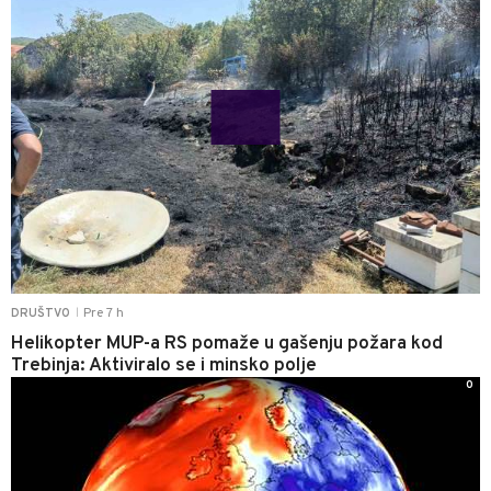
Pre 7 h
DRUŠTVO
|
Helikopter MUP-a RS pomaže u gašenju požara kod
Trebinja: Aktiviralo se i minsko polje
0