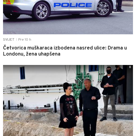
Pre 10 h
SVIJET
|
Četvorica muškaraca izbodena nasred ulice: Drama u
Londonu, žena uhapšena
0