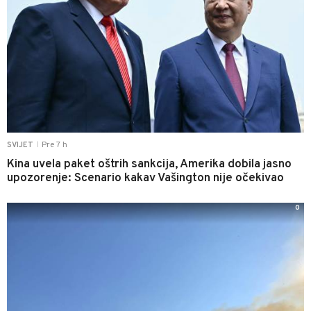
Pre 7 h
SVIJET
|
Kina uvela paket oštrih sankcija, Amerika dobila jasno
upozorenje: Scenario kakav Vašington nije očekivao
0