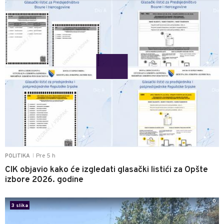
Pre 5 h
POLITIKA
|
CIK objavio kako će izgledati glasački listići za Opšte
izbore 2026. godine
0
3 slika