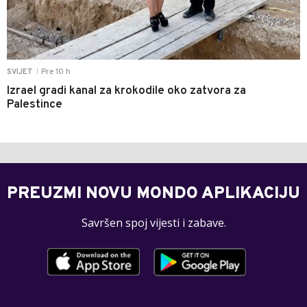
Pre 10 h
SVIJET
|
Izrael gradi kanal za krokodile oko zatvora za
Palestince
PREUZMI NOVU MONDO APLIKACIJU
Savršen spoj vijesti i zabave.