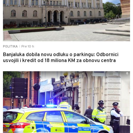
Pre 10 h
POLITIKA
|
Banjaluka dobila novu odluku o parkingu: Odbornici
usvojili i kredit od 18 miliona KM za obnovu centra
0