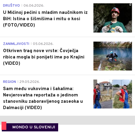
0
DRUŠTVO
06.06.2026.
|
U Mićinoj pećini s mladim naučnikom iz
BiH: Istina o šišmišima i mitu o kosi
(FOTO/VIDEO)
0
ZANIMLJIVOSTI
05.06.2026.
|
Otkriven trag nove vrste: Čovječja
ribica mogla bi ponijeti ime po Krajini
(VIDEO)
0
REGION
29.05.2026.
|
Sam među vukovima i šakalima:
Nevjerovatna reportaža o jedinom
stanovniku zaboravljenog zaseoka u
Dalmaciji (VIDEO)
MONDO U SLOVENIJI