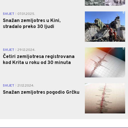
0
SVIJET
07.01.2025.
|
Snažan zemljotres u Kini,
stradalo preko 30 ljudi
0
SVIJET
29.12.2024.
|
Četiri zemljotresa registrovana
kod Krita u roku od 30 minuta
0
SVIJET
21.12.2024.
|
Snažan zemljotres pogodio Grčku