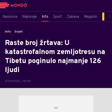
Naslovna
Najnovije
Info
Sport
Zabava
Magazin
M
Info
Svijet
Raste broj žrtava: U
katastrofalnom zemljotresu na
Tibetu poginulo najmanje 126
ljudi
07.01.2025. / 16:09