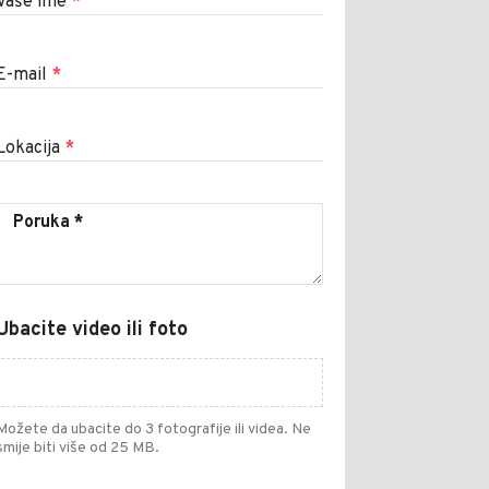
Vaše ime
*
E-mail
*
Lokacija
*
Ubacite video ili foto
Možete da ubacite do 3 fotografije ili videa. Ne
smije biti više od 25 MB.