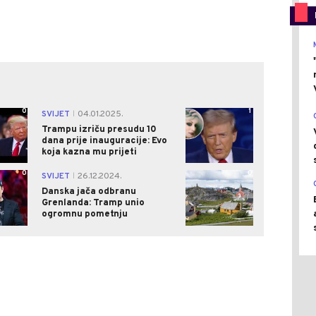
0
1
SVIJET
04.01.2025.
|
Trampu izriču presudu 10
dana prije inauguracije: Evo
koja kazna mu prijeti
0
0
SVIJET
26.12.2024.
|
Danska jača odbranu
Grenlanda: Tramp unio
ogromnu pometnju