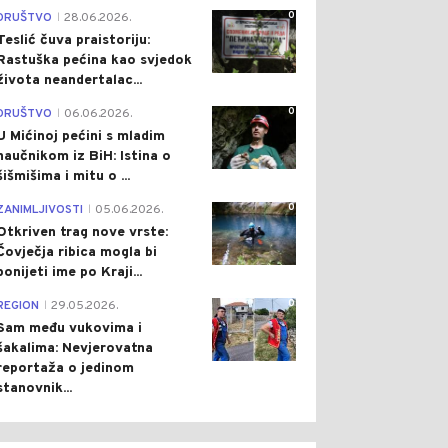
0
DRUŠTVO
28.06.2026.
|
Teslić čuva praistoriju:
Rastuška pećina kao svjedok
života neandertalac...
0
DRUŠTVO
06.06.2026.
|
U Mićinoj pećini s mladim
naučnikom iz BiH: Istina o
šišmišima i mitu o ...
0
ZANIMLJIVOSTI
05.06.2026.
|
Otkriven trag nove vrste:
Čovječja ribica mogla bi
ponijeti ime po Kraji...
0
REGION
29.05.2026.
|
Sam među vukovima i
šakalima: Nevjerovatna
reportaža o jedinom
stanovnik...