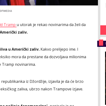
OFIMEDIA
ld Tramp
u utorak je rekao novinarima da želi da
Američki zaliv.
iva u Američki zaliv.
Kakvo prelijepo ime. I
 Meksiko mora da prestane da dozvoljava milionima
 je Tramp novinarima.
epublikanka iz Džordžije, izjavila je da će brzo
eksičkog zaliva, ubrzo nakon Trampove izjave.
pa počinje fenomenalno
", napisala je na