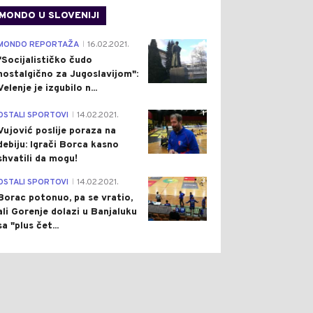
MONDO U SLOVENIJI
4
MONDO REPORTAŽA
16.02.2021.
|
"Socijalističko čudo
nostalgično za Jugoslavijom":
Velenje je izgubilo n...
1
OSTALI SPORTOVI
14.02.2021.
|
Vujović poslije poraza na
debiju: Igrači Borca kasno
shvatili da mogu!
3
OSTALI SPORTOVI
14.02.2021.
|
Borac potonuo, pa se vratio,
ali Gorenje dolazi u Banjaluku
sa "plus čet...