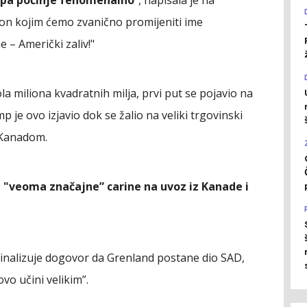
kon kojim ćemo zvanično promijeniti ime
 – Američki zaliv!"
ola miliona kvadratnih milja, prvi put se pojavio na
je ovo izjavio dok se žalio na veliki trgovinski
 Kanadom.
 "veoma značajne” carine na uvoz iz Kanade i
finalizuje dogovor da Grenland postane dio SAD,
vo učini velikim”.