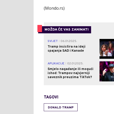
(Mondo.rs)
MOŽDA ĆE VAS ZANIMATI
SVIJET
06.01.2025.
|
Tramp insistira na ideji
spajanja SAD i Kanade
APLIKACIJE
02.01.2025.
|
Smjelo nagađanje ili mogući
ishod: Trampov najvjerniji
saveznik preuzima TikTok?
TAGOVI
DONALD TRAMP