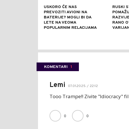
USKORO ĆE NAS
RUSKI 
PREVOZITI AVIONI NA
POMAŽU 
BATERIJE? MOGLI BI DA
RAZVIJE
LETE NA VEOMA
RANO O
POPULARNIM RELACIJAMA
VARIJA
KOMENTARI
1
Lemi
07.01.2025. / 22:12
Tooo Trampe!! Zivite "Idiocracy" fi
0
0