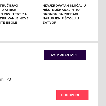
STRUČNJACI
NEVJEROVATAN SLUČAJ U
SAB
U AFRICI:
NIŠU: MUŠKARAC HTIO
NES
N PRVI TEST ZA
DRONOM DA PREBACI
UNIŠ
TKRIVANJE NOVE
NAPUNJEN PIŠTOLJ U
REZ
NTE EBOLE
ZATVOR
REK
SVI KOMENTARI
lm!! <3
ODGOVORI