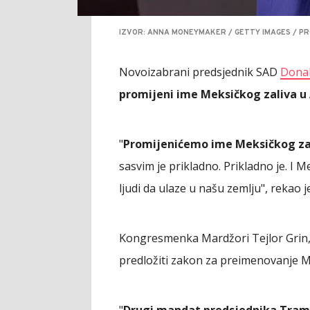
IZVOR: ANNA MONEYMAKER / GETTY IMAGES / PR
Novoizabrani predsjednik SAD
Dona
promijeni ime Meksičkog zaliva u 
"
Promijenićemo ime Meksičkog zal
sasvim je prikladno. Prikladno je. I
ljudi da ulaze u našu zemlju", rekao
Kongresmenka Mardžori Tejlor Grin, r
predložiti zakon za preimenovanje M
"
Drugi mandat predsjednika Tram