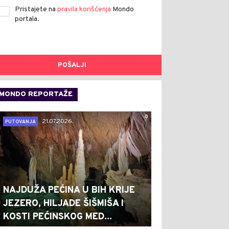
Pristajete na
pravila korišćenja
Mondo
portala.
POŠALJI
MONDO REPORTAŽE
0
21.07.2026.
PUTOVANJA
NAJDUŽA PEĆINA U BIH KRIJE
JEZERO, HILJADE ŠIŠMIŠA I
KOSTI PEĆINSKOG MED...