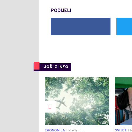
PODIJELI
JOŠ IZ INFO
0
EKONOMIJA
Pre 17 min
SVIJET
P
|
|