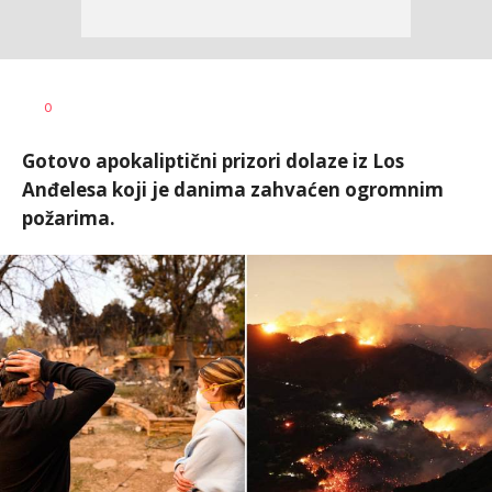
Aleksandra
AUTOR
0
Virijević
Gotovo apokaliptični prizori dolaze iz Los
Anđelesa koji je danima zahvaćen ogromnim
požarima.