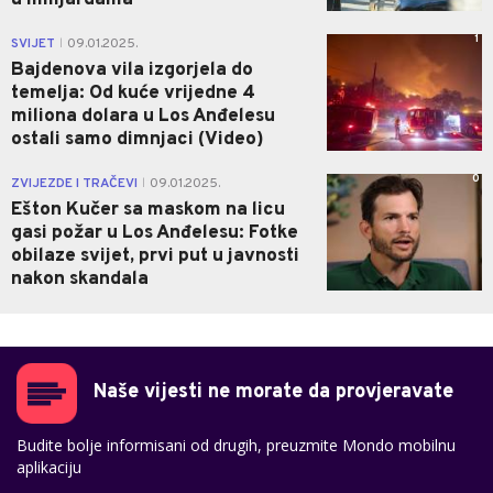
1
SVIJET
09.01.2025.
|
Bajdenova vila izgorjela do
temelja: Od kuće vrijedne 4
miliona dolara u Los Anđelesu
ostali samo dimnjaci (Video)
0
ZVIJEZDE I TRAČEVI
09.01.2025.
|
Ešton Kučer sa maskom na licu
gasi požar u Los Anđelesu: Fotke
obilaze svijet, prvi put u javnosti
nakon skandala
Naše vijesti ne morate da provjeravate
Budite bolje informisani od drugih, preuzmite Mondo mobilnu
aplikaciju