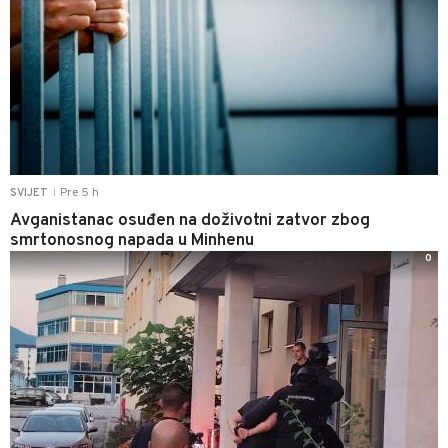
Pre 5 h
SVIJET
|
Avganistanac osuđen na doživotni zatvor zbog
smrtonosnog napada u Minhenu
0