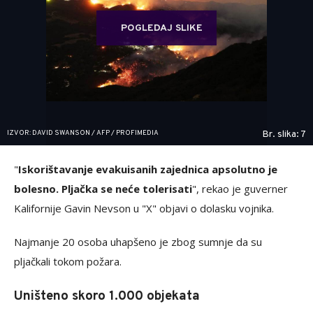
POGLEDAJ SLIKE
IZVOR: DAVID SWANSON / AFP / PROFIMEDIA
Br. slika: 7
"
Iskorištavanje evakuisanih zajednica apsolutno je
bolesno. Pljačka se neće tolerisati
", rekao je guverner
Kalifornije Gavin Nevson u "X" objavi o dolasku vojnika.
Najmanje 20 osoba uhapšeno je zbog sumnje da su
pljačkali tokom požara.
Uništeno skoro 1.000 objekata