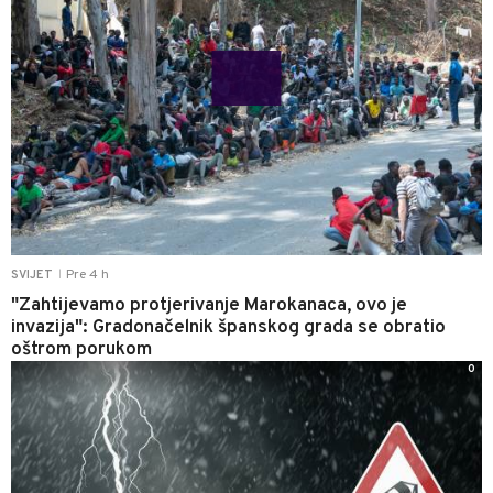
Pre 4 h
SVIJET
|
"Zahtijevamo protjerivanje Marokanaca, ovo je
invazija": Gradonačelnik španskog grada se obratio
oštrom porukom
0