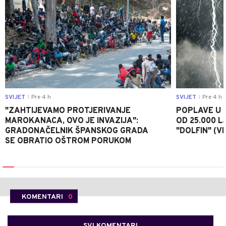
SVIJET
Pre 4 h
SVIJET
Pre 4 h
|
|
"ZAHTIJEVAMO PROTJERIVANJE
POPLAVE U K
MAROKANACA, OVO JE INVAZIJA":
OD 25.000 LJ
GRADONAČELNIK ŠPANSKOG GRADA
"DOLFIN" (V
SE OBRATIO OŠTROM PORUKOM
KOMENTARI
0
SVI KOMENTARI