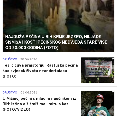
NAJDUŽA PEĆINA U BIH KRIJE JEZERO, HILJADE
ŠIŠMIŠA I KOSTI PEĆINSKOG MEDVJEDA STARE VIŠE
OD 20.000 GODINA (FOTO)
0
DRUŠTVO
28.06.2026.
|
Teslić čuva praistoriju: Rastuška pećina
kao svjedok života neandertalaca
(FOTO)
0
DRUŠTVO
06.06.2026.
|
U Mićinoj pećini s mladim naučnikom iz
BiH: Istina o šišmišima i mitu o kosi
(FOTO/VIDEO)