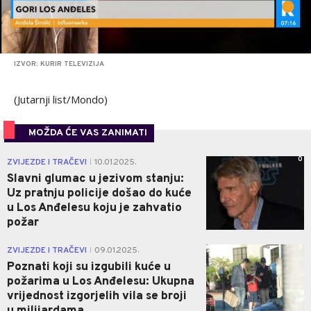
IZVOR: KURIR TELEVIZIJA
(Jutarnji list/Mondo)
MOŽDA ĆE VAS ZANIMATI
0
ZVIJEZDE I TRAČEVI
10.01.2025.
|
Slavni glumac u jezivom stanju:
Uz pratnju policije došao do kuće
u Los Anđelesu koju je zahvatio
požar
0
ZVIJEZDE I TRAČEVI
09.01.2025.
|
Poznati koji su izgubili kuće u
požarima u Los Anđelesu: Ukupna
vrijednost izgorjelih vila se broji
u milijardama