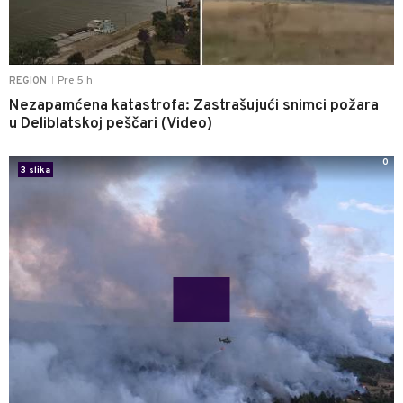
Pre 5 h
REGION
|
Nezapamćena katastrofa: Zastrašujući snimci požara
u Deliblatskoj peščari (Video)
0
3 slika