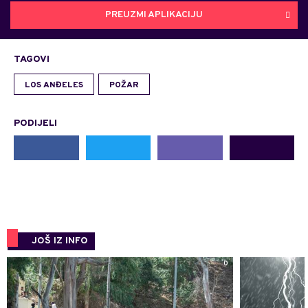
PREUZMI APLIKACIJU
TAGOVI
LOS ANĐELES
POŽAR
PODIJELI
JOŠ IZ INFO
0