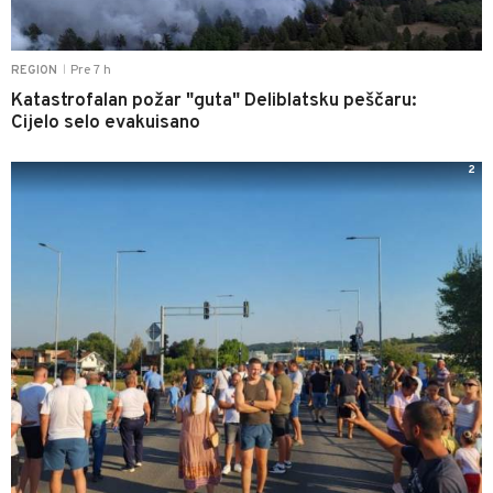
Pre 7 h
REGION
|
Katastrofalan požar "guta" Deliblatsku peščaru:
Cijelo selo evakuisano
2