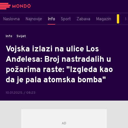
Naslovna
Najnovije
Info
Sport
Zabava
Magazin
M
Info
Svijet
Vojska izlazi na ulice Los
Anđelesa: Broj nastradalih u
požarima raste: "Izgleda kao
da je pala atomska bomba"
10.01.2025. / 08:23