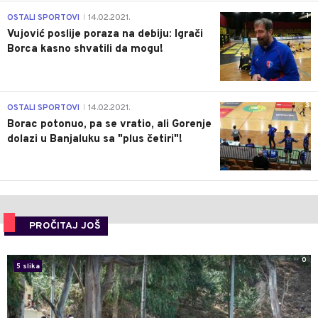
1
OSTALI SPORTOVI
14.02.2021.
|
Vujović poslije poraza na debiju: Igrači
Borca kasno shvatili da mogu!
3
OSTALI SPORTOVI
14.02.2021.
|
Borac potonuo, pa se vratio, ali Gorenje
dolazi u Banjaluku sa "plus četiri"!
PROČITAJ JOŠ
0
5 slika