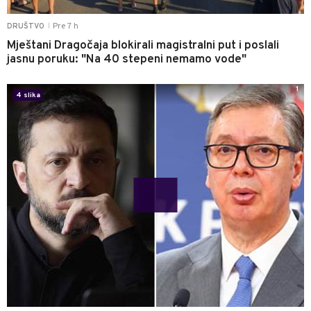
Pre 7 h
DRUŠTVO
|
Mještani Dragočaja blokirali magistralni put i poslali
jasnu poruku: "Na 40 stepeni nemamo vode"
1
4 slika