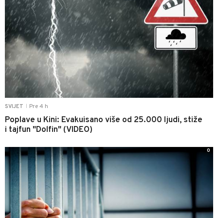
Pre 4 h
SVIJET
|
Poplave u Kini: Evakuisano više od 25.000 ljudi, stiže
i tajfun "Dolfin" (VIDEO)
0