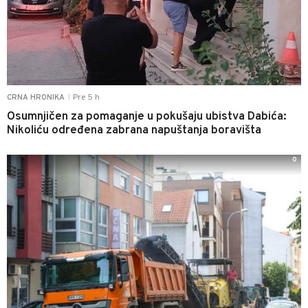
Pre 5 h
CRNA HRONIKA
|
Osumnjičen za pomaganje u pokušaju ubistva Dabića:
Nikoliću određena zabrana napuštanja boravišta
0