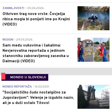
0
ZANIMLJIVOSTI
05.06.2026.
|
Otkriven trag nove vrste: Čovječja
ribica mogla bi ponijeti ime po Krajini
(VIDEO)
0
REGION
29.05.2026.
|
Sam među vukovima i šakalima:
Nevjerovatna reportaža o jedinom
stanovniku zaboravljenog zaseoka u
Dalmaciji (VIDEO)
MONDO U SLOVENIJI
4
MONDO REPORTAŽA
16.02.2021.
|
"Socijalističko čudo nostalgično za
Jugoslavijom": Velenje je izgubilo naziv,
ali je u duši ostalo Titovo!