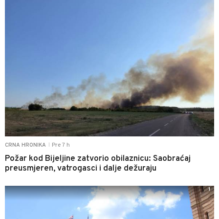
Pre 7 h
CRNA HRONIKA
|
Požar kod Bijeljine zatvorio obilaznicu: Saobraćaj
preusmjeren, vatrogasci i dalje dežuraju
1