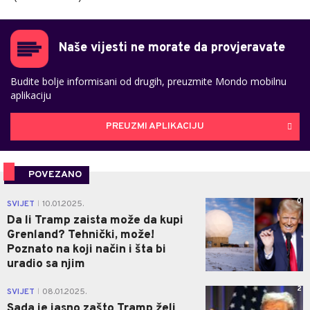
Naše vijesti ne morate da provjeravate
Budite bolje informisani od drugih, preuzmite Mondo mobilnu
aplikaciju
PREUZMI APLIKACIJU
POVEZANO
0
SVIJET
10.01.2025.
|
Da li Tramp zaista može da kupi
Grenland? Tehnički, može!
Poznato na koji način i šta bi
uradio sa njim
2
SVIJET
08.01.2025.
|
Sada je jasno zašto Tramp želi