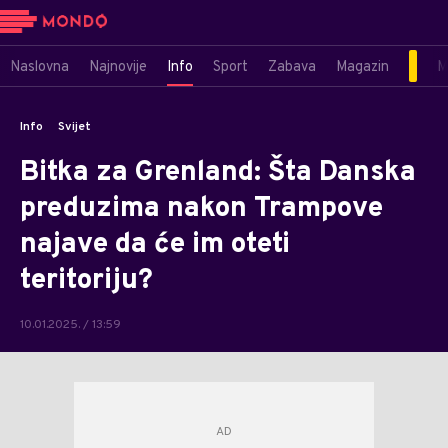
Naslovna
Najnovije
Info
Sport
Zabava
Magazin
M
Info
Svijet
Bitka za Grenland: Šta Danska
preduzima nakon Trampove
najave da će im oteti
teritoriju?
10.01.2025. / 13:59