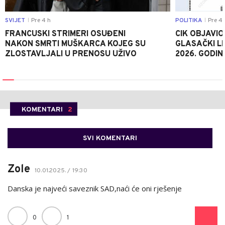
SVIJET
Pre 4 h
POLITIKA
Pre 4 
|
|
FRANCUSKI STRIMERI OSUĐENI
CIK OBJAVIO
NAKON SMRTI MUŠKARCA KOJEG SU
GLASAČKI LI
ZLOSTAVLJALI U PRENOSU UŽIVO
2026. GODIN
KOMENTARI
2
SVI KOMENTARI
Zole
10.01.2025. / 19:30
Danska je najveći saveznik SAD,naći će oni rješenje
0
1