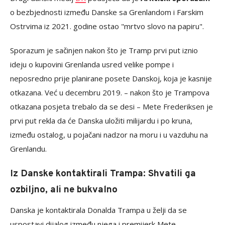
o bezbjednosti između Danske sa Grenlandom i Farskim
Ostrvima iz 2021. godine ostao "mrtvo slovo na papiru".
Sporazum je sačinjen nakon što je Tramp prvi put iznio
ideju o kupovini Grenlanda usred velike pompe i
neposredno prije planirane posete Danskoj, koja je kasnije
otkazana. Već u decembru 2019. – nakon što je Trampova
otkazana posjeta trebalo da se desi – Mete Frederiksen je
prvi put rekla da će Danska uložiti milijardu i po kruna,
između ostalog, u pojačani nadzor na moru i u vazduhu na
Grenlandu.
Iz Danske kontaktirali Trampa: Shvatili ga
ozbiljno, ali ne bukvalno
Danska je kontaktirala Donalda Trampa u želji da se
uspostavi dijalog između njega i premijerk Mete