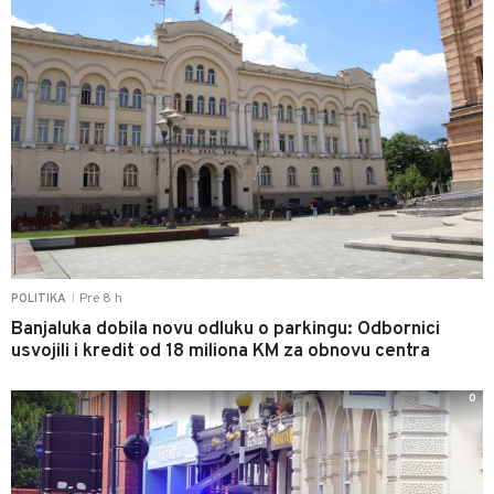
Pre 8 h
POLITIKA
|
Banjaluka dobila novu odluku o parkingu: Odbornici
usvojili i kredit od 18 miliona KM za obnovu centra
0