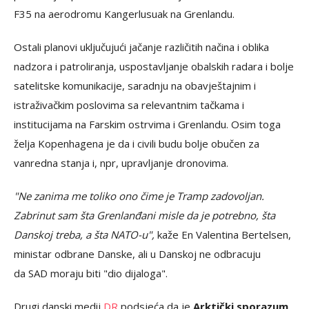
F35 na aerodromu Kangerlusuak na Grenlandu.
Ostali planovi uključujući jačanje različitih načina i oblika
nadzora i patroliranja, uspostavljanje obalskih radara i bolje
satelitske komunikacije, saradnju na obavještajnim i
istraživačkim poslovima sa relevantnim tačkama i
institucijama na Farskim ostrvima i Grenlandu. Osim toga
želja Kopenhagena je da i civili budu bolje obučen za
vanredna stanja i, npr, upravljanje dronovima.
"Ne zanima me toliko ono čime je Tramp zadovoljan.
Zabrinut sam šta Grenlanđani misle da je potrebno, šta
Danskoj treba, a šta NATO-u",
kaže En Valentina Bertelsen,
ministar odbrane Danske, ali u Danskoj ne odbracuju
da SAD moraju biti "dio dijaloga".
Drugi danski medij
DR
podsjeća da je
Arktički sporazum