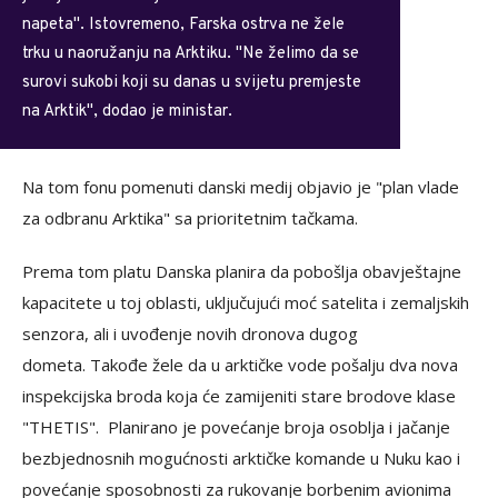
napeta". Istovremeno, Farska ostrva ne žele
trku u naoružanju na Arktiku. "Ne želimo da se
surovi sukobi koji su danas u svijetu premjeste
na Arktik", dodao je ministar.
Na tom fonu pomenuti danski medij objavio je "plan vlade
za odbranu Arktika" sa prioritetnim tačkama.
Prema tom platu Danska planira da pobošlja obavještajne
kapacitete u toj oblasti, uključujući moć satelita i zemaljskih
senzora, ali i uvođenje novih dronova dugog
dometa. Takođe žele da u arktičke vode pošalju dva nova
inspekcijska broda koja će zamijeniti stare brodove klase
"THETIS". Planirano je povećanje broja osoblja i jačanje
bezbjednosnih mogućnosti arktičke komande u Nuku kao i
povećanje sposobnosti za rukovanje borbenim avionima