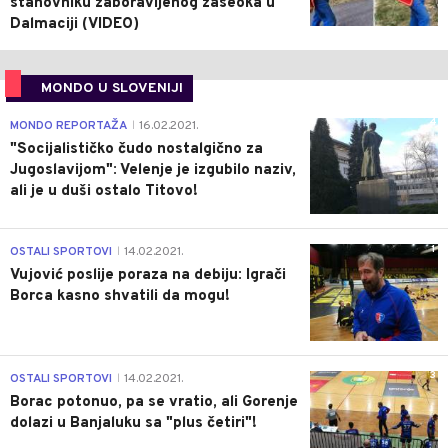
stanovniku zaboravljenog zaseoka u
Dalmaciji (VIDEO)
MONDO U SLOVENIJI
4
MONDO REPORTAŽA
16.02.2021.
|
"Socijalističko čudo nostalgično za
Jugoslavijom": Velenje je izgubilo naziv,
ali je u duši ostalo Titovo!
1
OSTALI SPORTOVI
14.02.2021.
|
Vujović poslije poraza na debiju: Igrači
Borca kasno shvatili da mogu!
3
OSTALI SPORTOVI
14.02.2021.
|
Borac potonuo, pa se vratio, ali Gorenje
dolazi u Banjaluku sa "plus četiri"!