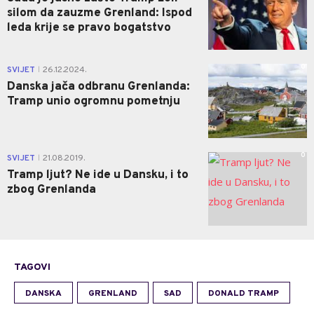
silom da zauzme Grenland: Ispod
leda krije se pravo bogatstvo
0
SVIJET
26.12.2024.
|
Danska jača odbranu Grenlanda:
Tramp unio ogromnu pometnju
0
SVIJET
21.08.2019.
|
Tramp ljut? Ne ide u Dansku, i to
zbog Grenlanda
TAGOVI
DANSKA
GRENLAND
SAD
DONALD TRAMP