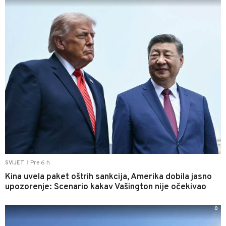
Pre 6 h
SVIJET
|
Kina uvela paket oštrih sankcija, Amerika dobila jasno
upozorenje: Scenario kakav Vašington nije očekivao
0