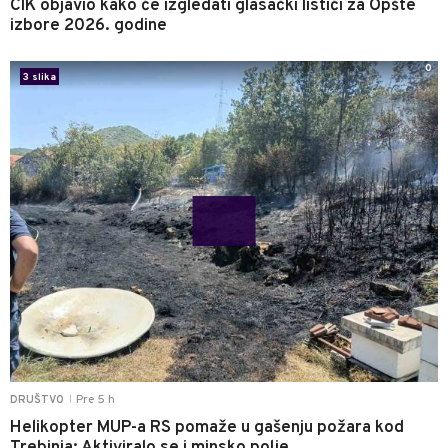
CIK objavio kako će izgledati glasački listići za Opšte
izbore 2026. godine
0
3 slika
Pre 5 h
DRUŠTVO
|
Helikopter MUP-a RS pomaže u gašenju požara kod
Trebinja: Aktiviralo se i minsko polje