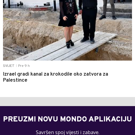
Pre 9 h
SVIJET
|
Izrael gradi kanal za krokodile oko zatvora za
Palestince
PREUZMI NOVU MONDO APLIKACIJU
Savršen spoj vijesti i zabave.