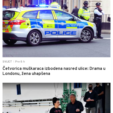
Pre 8 h
SVIJET
|
Četvorica muškaraca izbodena nasred ulice: Drama u
Londonu, žena uhapšena
0