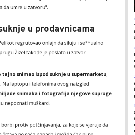
ba da umre u zatvoru".
suknje u prodavnicama
likot regrutovao onlajn da siluju i se**ualno
prugu Žizel takođe je poslato u zatvor.
 je tajno snimao ispod suknje u supermarketu
,
že. Na laptopu i telefonima ovog naizgled
 hiljade snimaka i fotografija njegove supruge
uju nepoznati muškarci.
t borbi protiv potčinjavanja, za koje se vjeruje da
na žrtava ne seća napada i možda čak ni ne