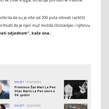
krila da su je više od 200 puta silovali različiti
a prihvati da je njen muž možda zlostavljao i njihovu
hvati odjednom", kaže ona.
:
0
0
SVIJET
07.01.2025.
|
Preminuo Žan Mari Le Pen:
Otac Marin Le Pen umro u
96. godini
0
0
SVIJET
16.12.2024.
|