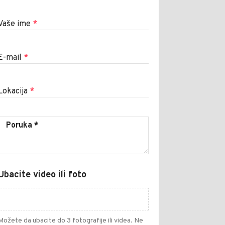
Vaše ime
*
E-mail
*
Lokacija
*
Ubacite video ili foto
Možete da ubacite do 3 fotografije ili videa. Ne