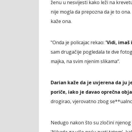
ženu u nesvijesti kako leži na kreve
nije mogla da prepozna da je to ona.
kaže ona.
"Onda je policajac rekao:
'Vidi, imaš 
sam drugačije pogledala te dve fotogra
majka, na svim njenim slikama“.
Darian kaže da je uvjerena da ju je 
poriče, iako je davao oprečna obja
drogirao, vjerovatno zbog se**ualno
Nedugo nakon što su zločini njenog oc
'Nikada ga više neću zvati tatom', k