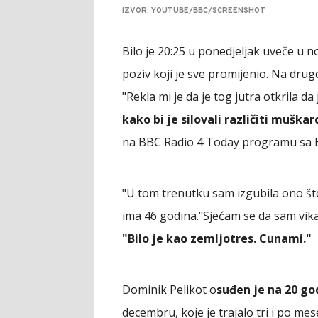
IZVOR: YOUTUBE/BBC/SCREENSHOT
Bilo je 20:25 u ponedjeljak uveče u n
poziv koji je sve promijenio. Na drugo
"Rekla mi je da je tog jutra otkrila da
kako bi je silovali različiti muškar
na BBC Radio 4 Today programu sa
"U tom trenutku sam izgubila ono što
ima 46 godina."Sjećam se da sam vikal
"Bilo je kao zemljotres. Cunami."
Dominik Pelikot o
suđen je na 20 go
decembru, koje je trajalo tri i po mes