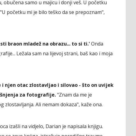
tu, obučena samo u majicu i donji veš. U početku
 "U početku mi je bilo teško da se prepoznam",
isti braon mladež na obrazu... to si ti.'
Onda
fije... Ležala sam na lijevoj strani, baš kao i moja
i njen otac zlostavljao i silovao - što on uvijek
šnjenja za fotografije.
"Znam da me je
g zlostavljanja. Ali nemam dokaza", kaže ona.
a izašli na vidjelo, Darian je napisala knjigu.
ako se zove knjiga, istražuje porodične traume.