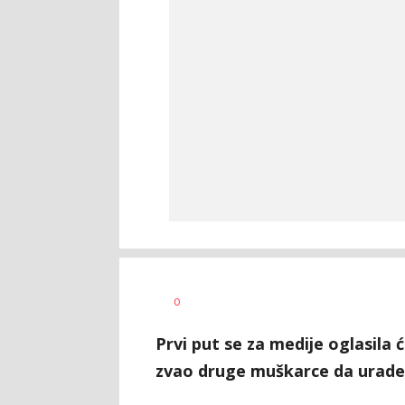
Jana
AUTOR
0
Desovski
Prvi put se za medije oglasila ć
zvao druge muškarce da urade 