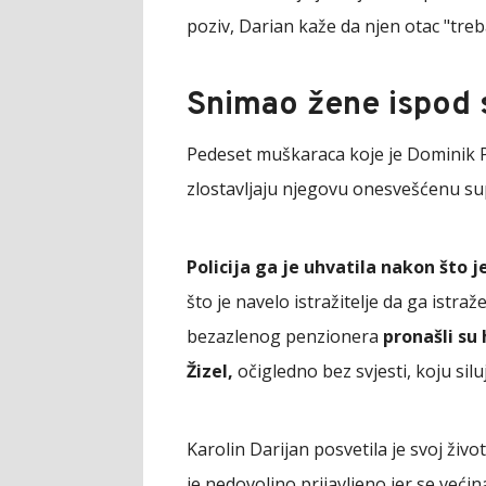
poziv, Darian kaže da njen otac "tre
Snimao žene ispod 
Pedeset muškaraca koje je Dominik Pe
zlostavljaju njegovu onesvešćenu su
Policija ga je uhvatila nakon što
što je navelo istražitelje da ga istra
bezazlenog penzionera
pronašli su
Žizel,
očigledno bez svjesti, koju sil
Karolin Darijan posvetila je svoj živo
je nedovoljno prijavljeno jer se veći