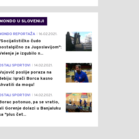
MONDO U SLOVENIJI
4
MONDO REPORTAŽA
16.02.2021.
|
"Socijalističko čudo
nostalgično za Jugoslavijom":
Velenje je izgubilo n...
1
OSTALI SPORTOVI
14.02.2021.
|
Vujović poslije poraza na
debiju: Igrači Borca kasno
shvatili da mogu!
3
OSTALI SPORTOVI
14.02.2021.
|
Borac potonuo, pa se vratio,
ali Gorenje dolazi u Banjaluku
sa "plus čet...