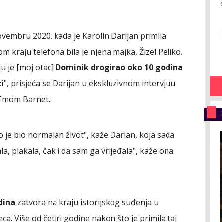
ovembru 2020. kada je Karolin Darijan primila
m kraju telefona bila je njena majka, Žizel Peliko.
 ju je [moj otac]
Dominik drogirao oko 10 godina
ci
", prisjeća se Darijan u ekskluzivnom intervjuu
 Emom Barnet.
 je bio normalan život", kaže Darian, koja sada
a, plakala, čak i da sam ga vrijeđala", kaže ona.
dina
zatvora na kraju istorijskog suđenja u
eca. Više od četiri godine nakon što je primila taj