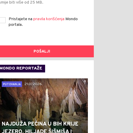
smije biti više od 25 MB.
Pristajete na
pravila korišćenja
Mondo
portala.
POŠALJI
MONDO REPORTAŽE
0
21.07.2026.
PUTOVANJA
NAJDUŽA PEĆINA U BIH KRIJE
JEZERO, HILJADE ŠIŠMIŠA I