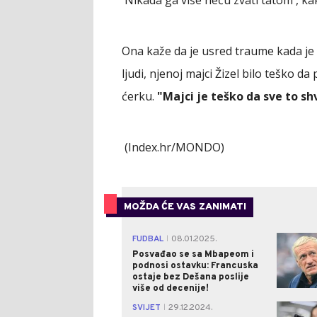
Ona kaže da je usred traume kada je ot
ljudi, njenoj majci Žizel bilo teško d
ćerku.
"Majci je teško da sve to s
(Index.hr/MONDO)
MOŽDA ĆE VAS ZANIMATI
FUDBAL
08.01.2025.
|
Posvađao se sa Mbapeom i
podnosi ostavku: Francuska
ostaje bez Dešana poslije
više od decenije!
SVIJET
29.12.2024.
|