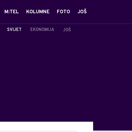
M:TEL
KOLUMNE
FOTO
JOŠ
SVIJET
EKONOMIJA
JOŠ