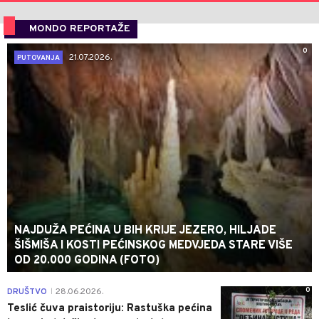
MONDO REPORTAŽE
0
21.07.2026.
PUTOVANJA
NAJDUŽA PEĆINA U BIH KRIJE JEZERO, HILJADE
ŠIŠMIŠA I KOSTI PEĆINSKOG MEDVJEDA STARE VIŠE
OD 20.000 GODINA (FOTO)
0
DRUŠTVO
28.06.2026.
|
Teslić čuva praistoriju: Rastuška pećina