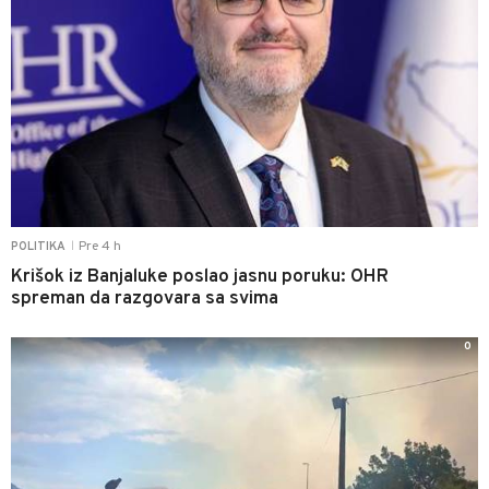
Pre 4 h
POLITIKA
|
Krišok iz Banjaluke poslao jasnu poruku: OHR
spreman da razgovara sa svima
0