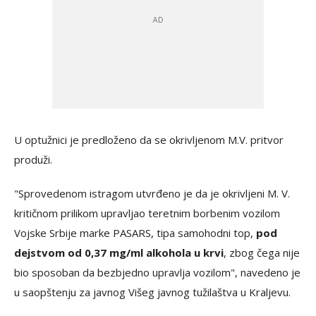
U optužnici je predloženo da se okrivljenom M.V. pritvor
produži.
"Sprovedenom istragom utvrđeno je da je okrivljeni M. V.
kritičnom prilikom upravljao teretnim borbenim vozilom
Vojske Srbije marke PASARS, tipa samohodni top,
pod
dejstvom od 0,37 mg/ml alkohola u krvi
, zbog čega nije
bio sposoban da bezbjedno upravlja vozilom", navedeno je
u saopštenju za javnog Višeg javnog tužilaštva u Kraljevu.