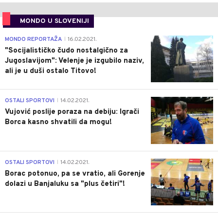
MONDO U SLOVENIJI
4
MONDO REPORTAŽA
16.02.2021.
|
"Socijalističko čudo nostalgično za
Jugoslavijom": Velenje je izgubilo naziv,
ali je u duši ostalo Titovo!
1
OSTALI SPORTOVI
14.02.2021.
|
Vujović poslije poraza na debiju: Igrači
Borca kasno shvatili da mogu!
3
OSTALI SPORTOVI
14.02.2021.
|
Borac potonuo, pa se vratio, ali Gorenje
dolazi u Banjaluku sa "plus četiri"!