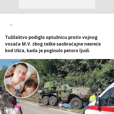
Aleksandra
AUTOR
0
Virijević
Tužilaštvo podiglo optužnicu protiv vojnog
vozača M.V. zbog teške saobraćajne nesreće
kod Ušća, kada je poginulo petoro ljudi.