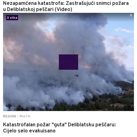
Nezapamćena katastrofa: Zastrašujući snimci požara
u Deliblatskoj peščari (Video)
0
3 slika
Pre 1 h
REGION
|
Katastrofalan požar "guta" Deliblatsku peščaru:
Cijelo selo evakuisano