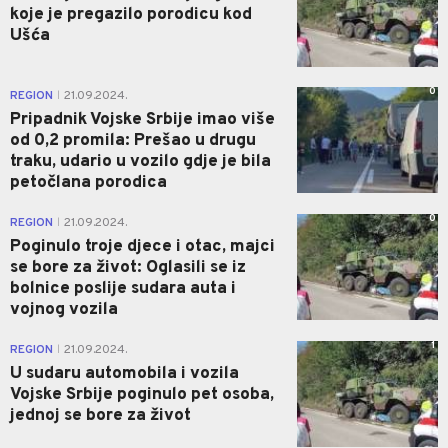
koje je pregazilo porodicu kod
Ušća
0
REGION
21.09.2024.
|
Pripadnik Vojske Srbije imao više
od 0,2 promila: Prešao u drugu
traku, udario u vozilo gdje je bila
petočlana porodica
0
REGION
21.09.2024.
|
Poginulo troje djece i otac, majci
se bore za život: Oglasili se iz
bolnice poslije sudara auta i
vojnog vozila
1
REGION
21.09.2024.
|
U sudaru automobila i vozila
Vojske Srbije poginulo pet osoba,
jednoj se bore za život