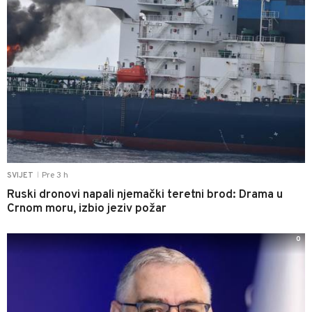
Pre 3 h
SVIJET
|
Ruski dronovi napali njemački teretni brod: Drama u
Crnom moru, izbio jeziv požar
0