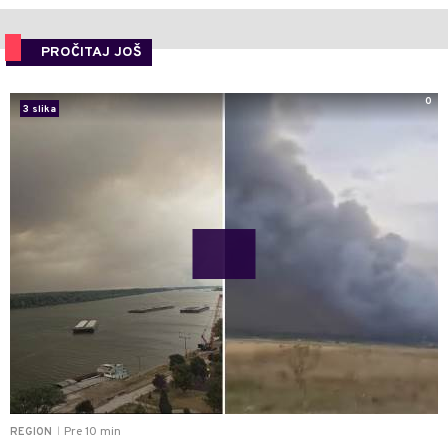
PROČITAJ JOŠ
0
3 slika
Pre 10 min
REGION
|