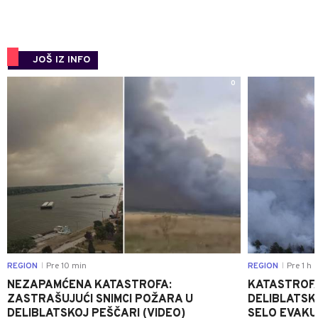
JOŠ IZ INFO
0
REGION
Pre 10 min
REGION
Pre 1 h
|
|
NEZAPAMĆENA KATASTROFA:
KATASTROFA
ZASTRAŠUJUĆI SNIMCI POŽARA U
DELIBLATSK
DELIBLATSKOJ PEŠČARI (VIDEO)
SELO EVAKU