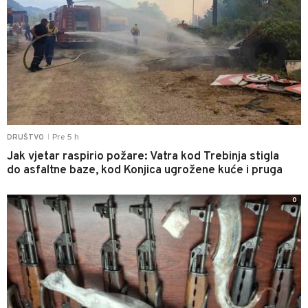
Pre 5 h
DRUŠTVO
|
Jak vjetar raspirio požare: Vatra kod Trebinja stigla
do asfaltne baze, kod Konjica ugrožene kuće i pruga
0