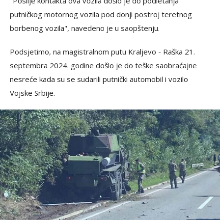
"Poslije kontakta dva vozila došlo je do podletanja
putničkog motornog vozila pod donji postroj teretnog
borbenog vozila", navedeno je u saopštenju.
Podsjetimo, na magistralnom putu Kraljevo - Raška 21.
septembra 2024. godine došlo je do teške saobraćajne
nesreće kada su se sudarili putnički automobil i vozilo
Vojske Srbije.