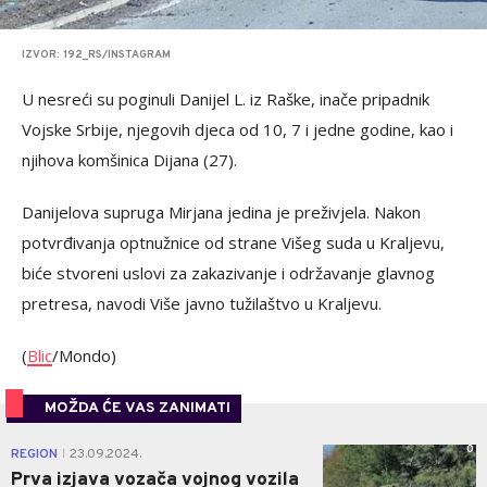
IZVOR: 192_RS/INSTAGRAM
U nesreći su poginuli Danijel L. iz Raške, inače pripadnik
Vojske Srbije, njegovih djeca od 10, 7 i jedne godine, kao i
njihova komšinica Dijana (27).
Danijelova supruga Mirjana jedina je preživjela. Nakon
potvrđivanja optnužnice od strane Višeg suda u Kraljevu,
biće stvoreni uslovi za zakazivanje i održavanje glavnog
pretresa, navodi Više javno tužilaštvo u Kraljevu.
(
Blic
/Mondo)
MOŽDA ĆE VAS ZANIMATI
0
REGION
23.09.2024.
|
Prva izjava vozača vojnog vozila