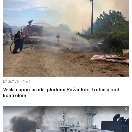
Pre 2 h
DRUŠTVO
|
Veliki napori urodili plodom: Požar kod Trebinja pod
kontrolom
0