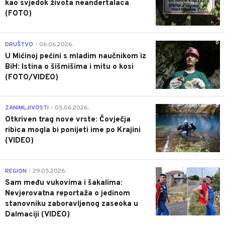
kao svjedok života neandertalaca
(FOTO)
0
DRUŠTVO
06.06.2026.
|
U Mićinoj pećini s mladim naučnikom iz
BiH: Istina o šišmišima i mitu o kosi
(FOTO/VIDEO)
0
ZANIMLJIVOSTI
05.06.2026.
|
Otkriven trag nove vrste: Čovječja
ribica mogla bi ponijeti ime po Krajini
(VIDEO)
0
REGION
29.05.2026.
|
Sam među vukovima i šakalima:
Nevjerovatna reportaža o jedinom
stanovniku zaboravljenog zaseoka u
Dalmaciji (VIDEO)