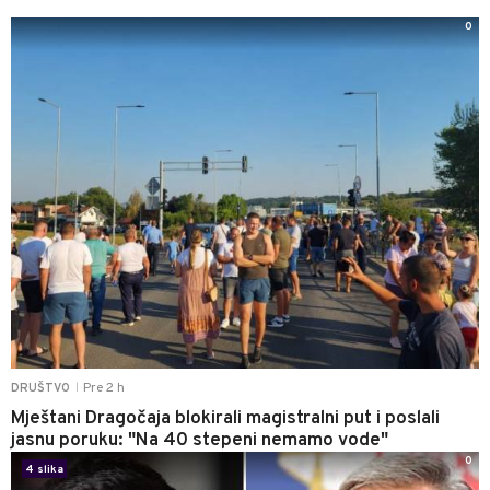
0
Pre 2 h
DRUŠTVO
|
Mještani Dragočaja blokirali magistralni put i poslali
jasnu poruku: "Na 40 stepeni nemamo vode"
0
4 slika