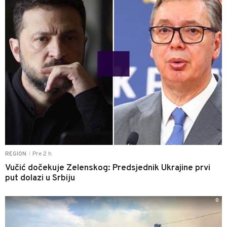
Pre 2 h
REGION
|
Vučić dočekuje Zelenskog: Predsjednik Ukrajine prvi
put dolazi u Srbiju
0