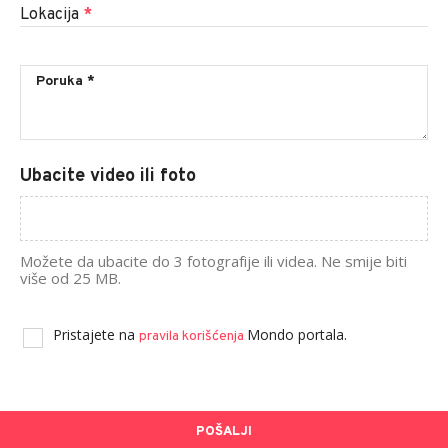
Lokacija
*
Ubacite video ili foto
Možete da ubacite do 3 fotografije ili videa. Ne smije biti
više od 25 MB.
Pristajete na
Mondo portala.
pravila korišćenja
POŠALJI