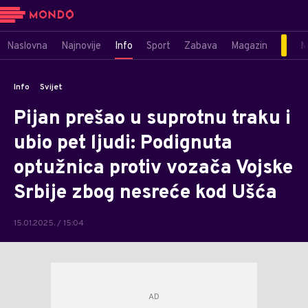
Naslovna
Najnovije
Info
Sport
Zabava
Magazin
M
Info
Svijet
Pijan prešao u suprotnu traku i
ubio pet ljudi: Podignuta
optužnica protiv vozača Vojske
Srbije zbog nesreće kod Ušća
15.01.2025. / 15:04