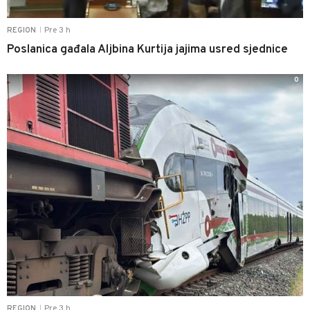
Pre 3 h
REGION
|
Poslanica gađala Aljbina Kurtija jajima usred sjednice
0
Pre 3 h
REGION
|