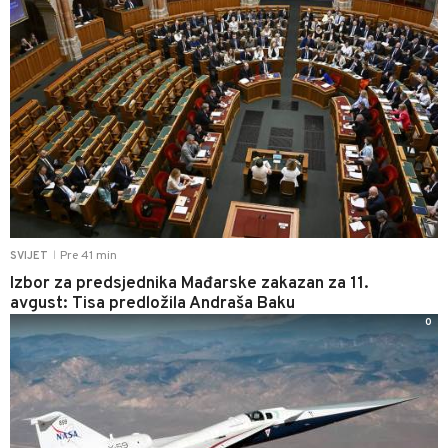
Pre 41 min
SVIJET
|
Izbor za predsjednika Mađarske zakazan za 11.
avgust: Tisa predložila Andraša Baku
0