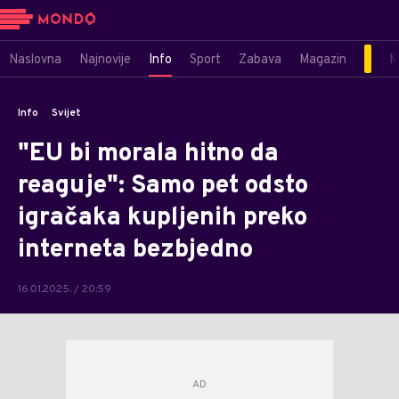
Naslovna
Najnovije
Info
Sport
Zabava
Magazin
M
Info
Svijet
"EU bi morala hitno da
reaguje": Samo pet odsto
igračaka kupljenih preko
interneta bezbjedno
16.01.2025. / 20:59