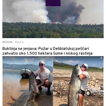
Pre 1 h
REGION
|
Buktinja ne jenjava: Požar u Deliblatskoj peščari
zahvatio oko 1.500 hektara šume i niskog rastinja
0