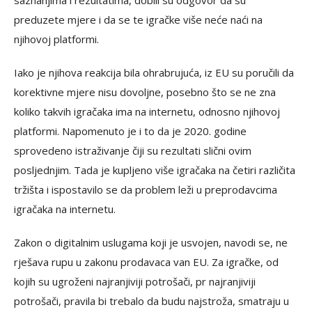
saznanjima i rezultatima, dobili su odgovor da su
preduzete mjere i da se te igračke više neće naći na
njihovoj platformi.
Iako je njihova reakcija bila ohrabrujuća, iz EU su poručili da
korektivne mjere nisu dovoljne, posebno što se ne zna
koliko takvih igračaka ima na internetu, odnosno njihovoj
platformi. Napomenuto je i to da je 2020. godine
sprovedeno istraživanje čiji su rezultati slični ovim
posljednjim. Tada je kupljeno više igračaka na četiri različita
tržišta i ispostavilo se da problem leži u preprodavcima
igračaka na internetu.
Zakon o digitalnim uslugama koji je usvojen, navodi se, ne
rješava rupu u zakonu prodavaca van EU. Za igračke, od
kojih su ugroženi najranjiviji potrošači, pr najranjiviji
potrošači, pravila bi trebalo da budu najstroža, smatraju u