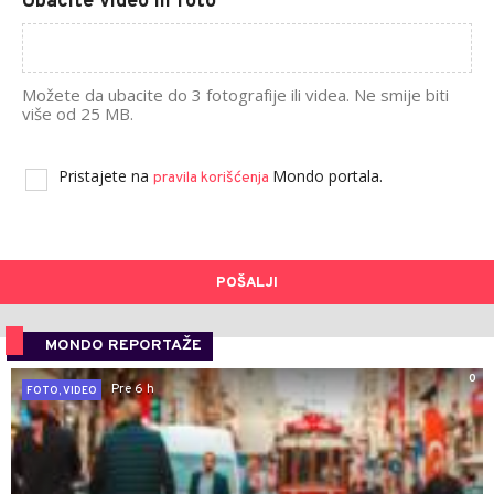
Ubacite video ili foto
Možete da ubacite do 3 fotografije ili videa. Ne smije biti
više od 25 MB.
Pristajete na
Mondo portala.
pravila korišćenja
POŠALJI
MONDO REPORTAŽE
0
Pre 6 h
FOTO, VIDEO