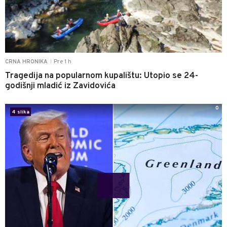
Pre 1 h
CRNA HRONIKA
|
Tragedija na popularnom kupalištu: Utopio se 24-
godišnji mladić iz Zavidovića
0
4 slika