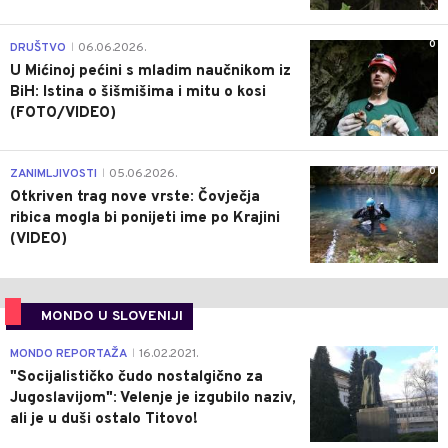
0
DRUŠTVO
06.06.2026.
|
U Mićinoj pećini s mladim naučnikom iz
BiH: Istina o šišmišima i mitu o kosi
(FOTO/VIDEO)
0
ZANIMLJIVOSTI
05.06.2026.
|
Otkriven trag nove vrste: Čovječja
ribica mogla bi ponijeti ime po Krajini
(VIDEO)
MONDO U SLOVENIJI
4
MONDO REPORTAŽA
16.02.2021.
|
"Socijalističko čudo nostalgično za
Jugoslavijom": Velenje je izgubilo naziv,
ali je u duši ostalo Titovo!