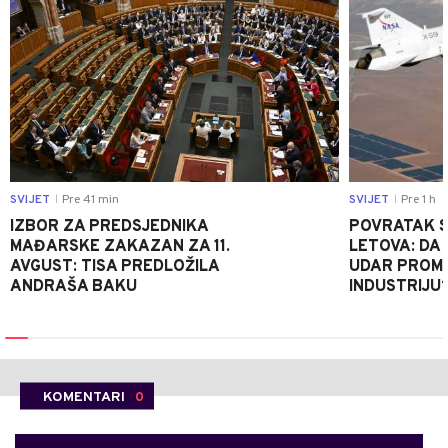
SVIJET
Pre 41 min
SVIJET
Pre 1 h
|
|
IZBOR ZA PREDSJEDNIKA
POVRATAK S
MAĐARSKE ZAKAZAN ZA 11.
LETOVA: DA L
AVGUST: TISA PREDLOŽILA
UDAR PROMIJ
ANDRAŠA BAKU
INDUSTRIJU
KOMENTARI
0