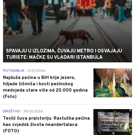
SPAVAJU U IZLOZIMA, ČUVAJU METRO I OSVAJAJU
TURISTE: MAČKE SU VLADARI ISTANBULA
0
PUTOVANJA
21.07.2026.
|
Najduža pećina u BiH krije jezero,
hiljade šišmiša i kosti pećinskog
medvjeda stare više od 20.000 godina
(Foto)
0
DRUŠTVO
28.06.2026.
|
Teslić čuva praistoriju: Rastuška pećina
kao svjedok života neandertalaca
(FOTO)