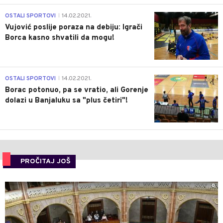
1
OSTALI SPORTOVI
14.02.2021.
|
Vujović poslije poraza na debiju: Igrači
Borca kasno shvatili da mogu!
3
OSTALI SPORTOVI
14.02.2021.
|
Borac potonuo, pa se vratio, ali Gorenje
dolazi u Banjaluku sa "plus četiri"!
PROČITAJ JOŠ
0