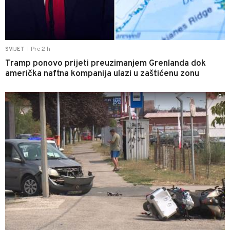
Pre 2 h
SVIJET
|
Tramp ponovo prijeti preuzimanjem Grenlanda dok
američka naftna kompanija ulazi u zaštićenu zonu
0