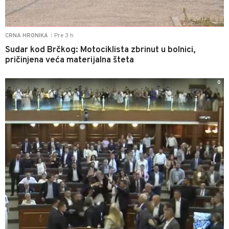
Pre 3 h
CRNA HRONIKA
|
Sudar kod Brčkog: Motociklista zbrinut u bolnici,
pričinjena veća materijalna šteta
0