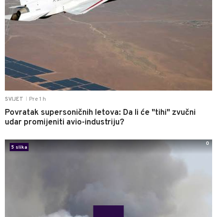
Pre 1 h
SVIJET
|
Povratak supersoničnih letova: Da li će "tihi" zvučni
udar promijeniti avio-industriju?
0
5 slika