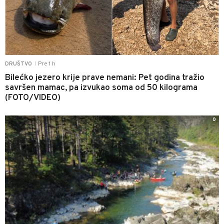
Pre 1 h
DRUŠTVO
|
Bilećko jezero krije prave nemani: Pet godina tražio
savršen mamac, pa izvukao soma od 50 kilograma
(FOTO/VIDEO)
0