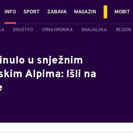
INFO
SPORT
ZABAVA
MAGAZIN
MOBIT
KA
DRUŠTVO
CRNA HRONIKA
BANJALUKA
REGION
inulo u snježnim
kim Alpima: Išli na
e