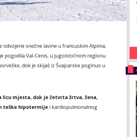
A
ije odvojene snežne lavine u francuskim Alpima,
na je pogodila Val-Cenis, u jugoistočnom regionu
z norveške, dok je skijaš iz Švajcarske poginuo u
licu mjesta, dok je četvrta žrtva, žena,
on teške hipotermije
i kardiopulmonalnog