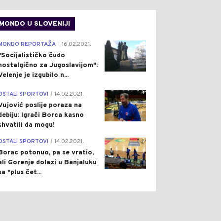
MONDO U SLOVENIJI
4
MONDO REPORTAŽA
16.02.2021.
|
"Socijalističko čudo
nostalgično za Jugoslavijom":
Velenje je izgubilo n...
1
OSTALI SPORTOVI
14.02.2021.
|
Vujović poslije poraza na
debiju: Igrači Borca kasno
shvatili da mogu!
3
OSTALI SPORTOVI
14.02.2021.
|
Borac potonuo, pa se vratio,
ali Gorenje dolazi u Banjaluku
sa "plus čet...