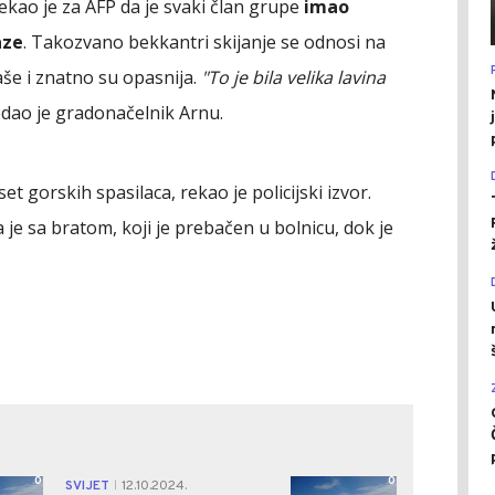
kao je za AFP da je svaki član grupe
imao
aze
. Takozvano bekkantri skijanje se odnosi na
aše i znatno su opasnija.
"To je bila velika lavina
odao je gradonačelnik Arnu.
et gorskih spasilaca, rekao je policijski izvor.
a je sa bratom, koji je prebačen u bolnicu, dok je
0
0
SVIJET
12.10.2024.
|