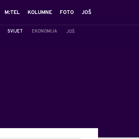
M:TEL
KOLUMNE
FOTO
JOŠ
SVIJET
EKONOMIJA
JOŠ