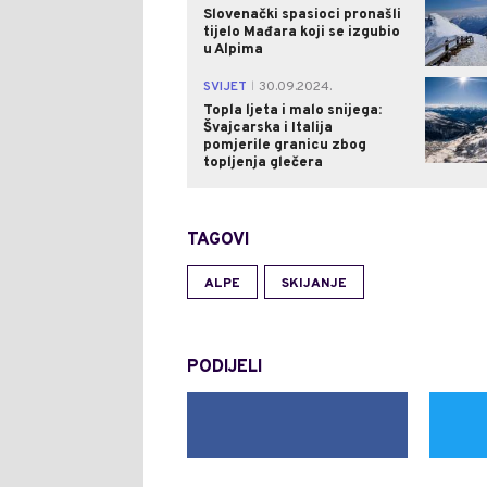
Slovenački spasioci pronašli
tijelo Mađara koji se izgubio
u Alpima
SVIJET
30.09.2024.
|
Topla ljeta i malo snijega:
Švajcarska i Italija
pomjerile granicu zbog
topljenja glečera
TAGOVI
ALPE
SKIJANJE
PODIJELI