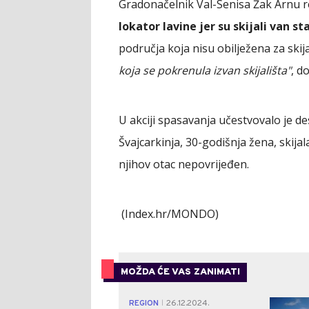
Gradonačelnik Val-Senisa Žak Arnu re
lokator lavine jer su skijali van st
područja koja nisu obilježena za skij
koja se pokrenula izvan skijališta"
, d
U akciji spasavanja učestvovalo je des
Švajcarkinja, 30-godišnja žena, skijal
njihov otac nepovrijeđen.
(Index.hr/MONDO)
MOŽDA ĆE VAS ZANIMATI
REGION
26.12.2024.
|