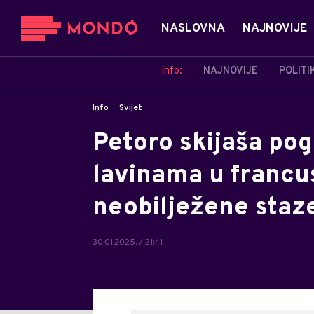
NASLOVNA
NAJNOVIJE
Info:
NAJNOVIJE
POLITI
Info
Svijet
Petoro skijaša pog
lavinama u francus
neobilježene staz
30.01.2025. / 21:41