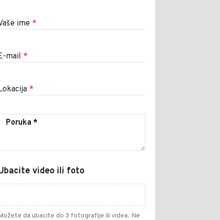
Vaše ime
*
E-mail
*
Lokacija
*
Ubacite video ili foto
Možete da ubacite do 3 fotografije ili videa. Ne