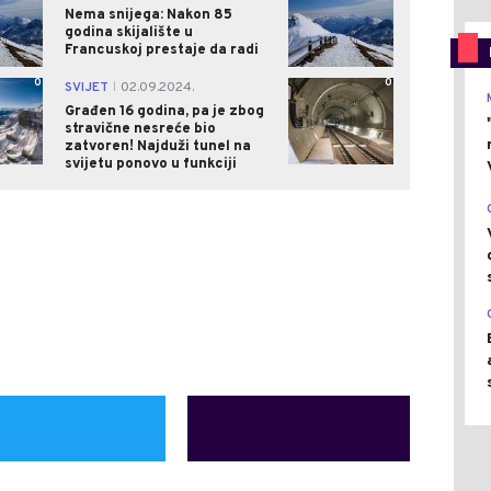
Nema snijega: Nakon 85
godina skijalište u
Francuskoj prestaje da radi
0
0
SVIJET
02.09.2024.
|
Građen 16 godina, pa je zbog
stravične nesreće bio
zatvoren! Najduži tunel na
svijetu ponovo u funkciji