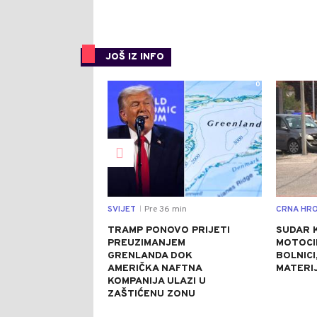
JOŠ IZ INFO
0
SVIJET
Pre 36 min
CRNA HRO
|
TRAMP PONOVO PRIJETI
SUDAR 
PREUZIMANJEM
MOTOCI
GRENLANDA DOK
BOLNICI
AMERIČKA NAFTNA
MATERI
KOMPANIJA ULAZI U
ZAŠTIĆENU ZONU