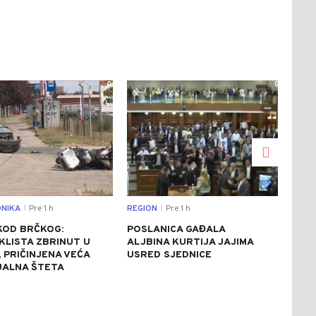
0
0
NIKA
Pre 1 h
REGION
Pre 1 h
REGI
|
|
KOD BRČKOG:
POSLANICA GAĐALA
IST
KLISTA ZBRINUT U
ALJBINA KURTIJA JAJIMA
OSO
, PRIČINJENA VEĆA
USRED SJEDNICE
POV
JALNA ŠTETA
SUD
HRV