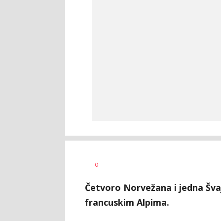
Jana
AUTOR
0
Desovski
Četvoro Norvežana i jedna Švaj
francuskim Alpima.