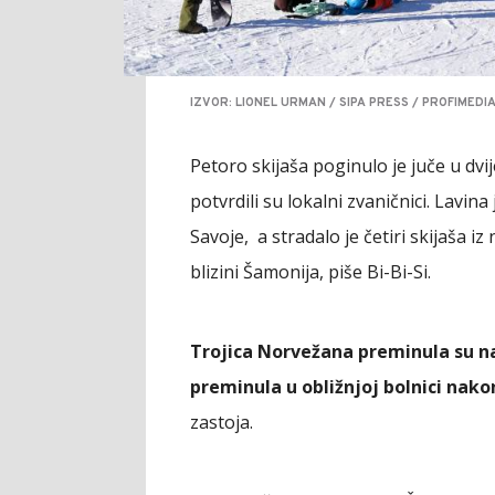
IZVOR: LIONEL URMAN / SIPA PRESS / PROFIMEDI
Petoro skijaša poginulo je juče u dv
potvrdili su lokalni zvaničnici. Lavi
Savoje, a stradalo je četiri skijaša i
blizini Šamonija, piše Bi-Bi-Si.
Trojica Norvežana preminula su na 
preminula u obližnjoj bolnici nak
zastoja.