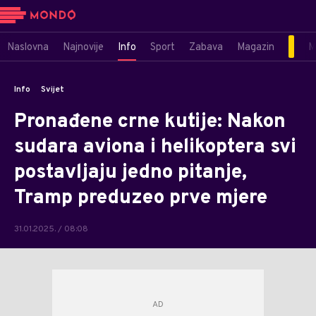
Naslovna
Najnovije
Info
Sport
Zabava
Magazin
M
Info
Svijet
Pronađene crne kutije: Nakon
sudara aviona i helikoptera svi
postavljaju jedno pitanje,
Tramp preduzeo prve mjere
31.01.2025. / 08:08