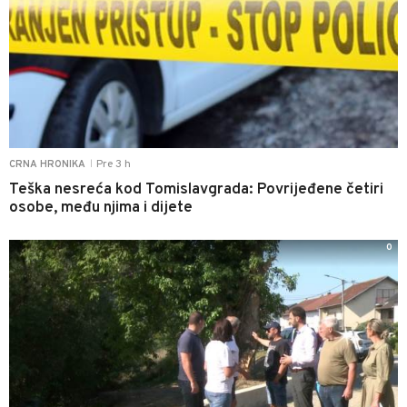
Pre 3 h
CRNA HRONIKA
|
Teška nesreća kod Tomislavgrada: Povrijeđene četiri
osobe, među njima i dijete
0