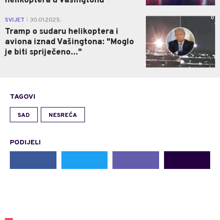
helikoptera u Vašingtonu
0
SVIJET
30.01.2025.
|
Tramp o sudaru helikoptera i
aviona iznad Vašingtona: "Moglo
je biti spriječeno..."
TAGOVI
SAD
NESREĆA
PODIJELI