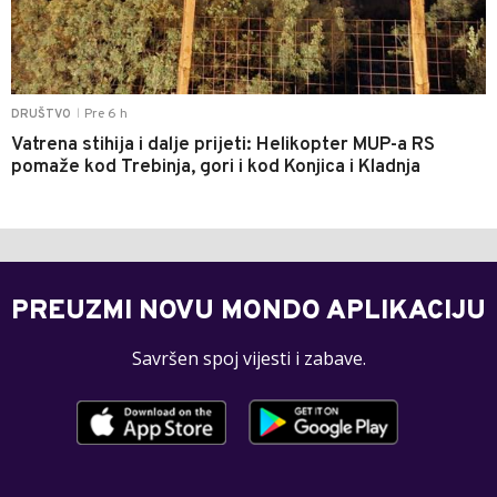
Pre 6 h
DRUŠTVO
|
Vatrena stihija i dalje prijeti: Helikopter MUP-a RS
pomaže kod Trebinja, gori i kod Konjica i Kladnja
PREUZMI NOVU MONDO APLIKACIJU
Savršen spoj vijesti i zabave.