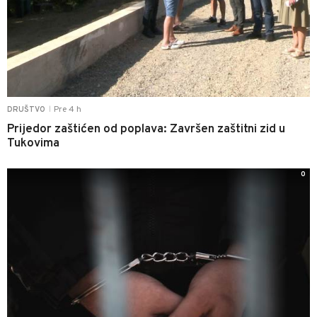
Pre 4 h
DRUŠTVO
|
Prijedor zaštićen od poplava: Završen zaštitni zid u
Tukovima
0