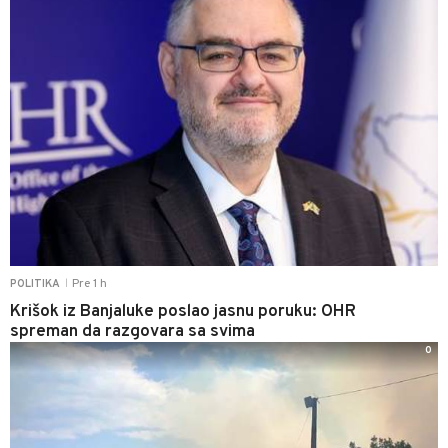
Pre 1 h
POLITIKA
|
Krišok iz Banjaluke poslao jasnu poruku: OHR
spreman da razgovara sa svima
0