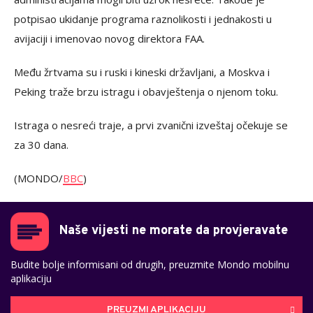
potpisao ukidanje programa raznolikosti i jednakosti u
avijaciji i imenovao novog direktora FAA.
Među žrtvama su i ruski i kineski državljani, a Moskva i
Peking traže brzu istragu i obavještenja o njenom toku.
Istraga o nesreći traje, a prvi zvanični izveštaj očekuje se
za 30 dana.
(MONDO/
BBC
)
Naše vijesti ne morate da provjeravate
Budite bolje informisani od drugih, preuzmite Mondo mobilnu
aplikaciju
PREUZMI APLIKACIJU