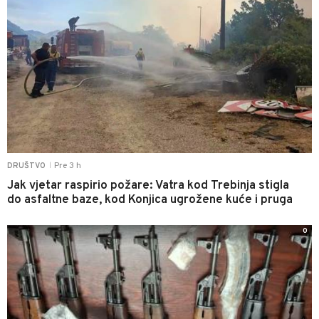
Pre 3 h
DRUŠTVO
|
Jak vjetar raspirio požare: Vatra kod Trebinja stigla
do asfaltne baze, kod Konjica ugrožene kuće i pruga
0