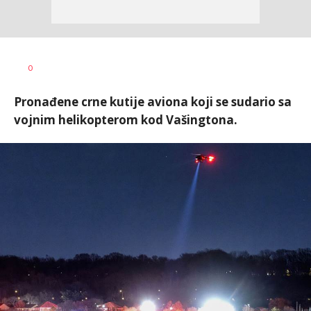
Nevena
AUTOR
0
Davidović
Pronađene crne kutije aviona koji se sudario sa
vojnim helikopterom kod Vašingtona.