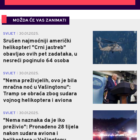
MOŽDA ĆE VAS ZANIMATI
0
SVIJET
30.01.2025.
|
Srušen najmoćniji američki
helikopter! "Crni jastreb"
obavljao ovih pet zadataka, u
nesreći poginulo 64 osoba
0
SVIJET
30.01.2025.
|
"Nema preživjelih, ovo je bila
mračna noć u Vašingtonu":
Tramp se obraća zbog sudara
vojnog helikoptera i aviona
0
SVIJET
30.01.2025.
|
"Nema naznaka da je iko
preživio": Pronađeno 28 tijela
nakon sudara aviona i