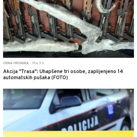
Pre 3 h
CRNA HRONIKA
|
Akcija "Trasa": Uhapšene tri osobe, zaplijenjeno 14
automatskih pušaka (FOTO)
0