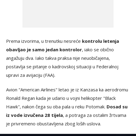
Prema izvorima, u trenutku nesreće
kontrolu letenja
obavljao je samo jedan kontrolor
, iako se obično
angažuju dva. Iako takva praksa nije neuobičajena,
postavlja se pitanje o kadrovskoj situaciji u Federalnoj
upravi za avijaciju (FAA).
Avion "American Airlines" letao je iz Kanzasa ka aerodromu
Ronald Regan kada je udario u vojni helikopter "Black
Hawk", nakon čega su oba pala u reku Potomak.
Dosad su
iz vode izvučena 28 tijela
, a potraga za ostalim žrtvama
je privremeno obustavljena zbog loših uslova.