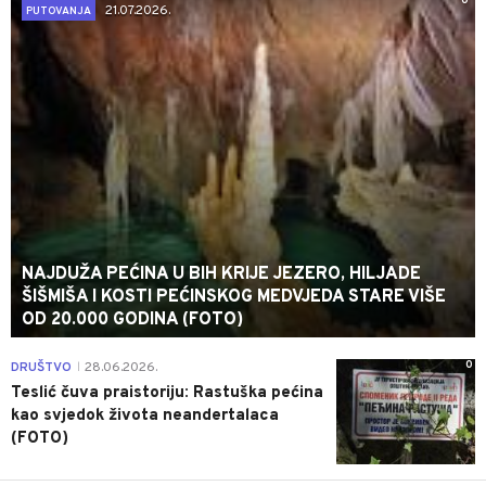
0
21.07.2026.
PUTOVANJA
NAJDUŽA PEĆINA U BIH KRIJE JEZERO, HILJADE
ŠIŠMIŠA I KOSTI PEĆINSKOG MEDVJEDA STARE VIŠE
OD 20.000 GODINA (FOTO)
0
DRUŠTVO
28.06.2026.
|
Teslić čuva praistoriju: Rastuška pećina
kao svjedok života neandertalaca
(FOTO)