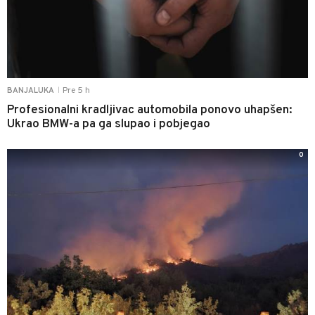
Pre 5 h
BANJALUKA
|
Profesionalni kradljivac automobila ponovo uhapšen:
Ukrao BMW-a pa ga slupao i pobjegao
0