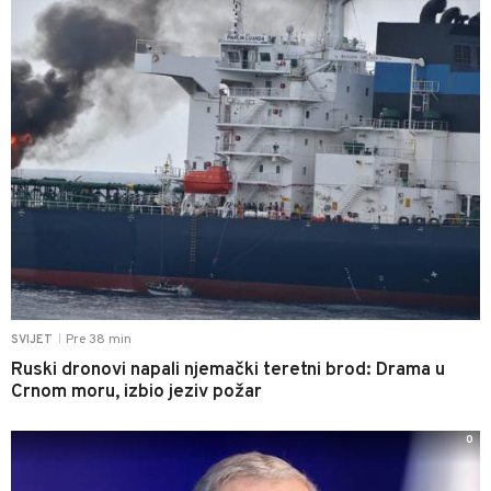
Pre 38 min
SVIJET
|
Ruski dronovi napali njemački teretni brod: Drama u
Crnom moru, izbio jeziv požar
0