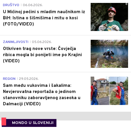
0
DRUŠTVO
06.06.2026.
|
U Mićinoj pećini s mladim naučnikom iz
BiH: Istina o šišmišima i mitu o kosi
(FOTO/VIDEO)
0
ZANIMLJIVOSTI
05.06.2026.
|
Otkriven trag nove vrste: Čovječja
ribica mogla bi ponijeti ime po Krajini
(VIDEO)
0
REGION
29.05.2026.
|
Sam među vukovima i šakalima:
Nevjerovatna reportaža o jedinom
stanovniku zaboravljenog zaseoka u
Dalmaciji (VIDEO)
MONDO U SLOVENIJI