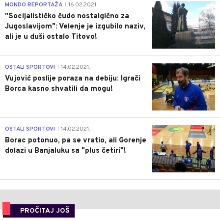
4
MONDO REPORTAŽA
16.02.2021.
|
"Socijalističko čudo nostalgično za
Jugoslavijom": Velenje je izgubilo naziv,
ali je u duši ostalo Titovo!
1
OSTALI SPORTOVI
14.02.2021.
|
Vujović poslije poraza na debiju: Igrači
Borca kasno shvatili da mogu!
3
OSTALI SPORTOVI
14.02.2021.
|
Borac potonuo, pa se vratio, ali Gorenje
dolazi u Banjaluku sa "plus četiri"!
PROČITAJ JOŠ