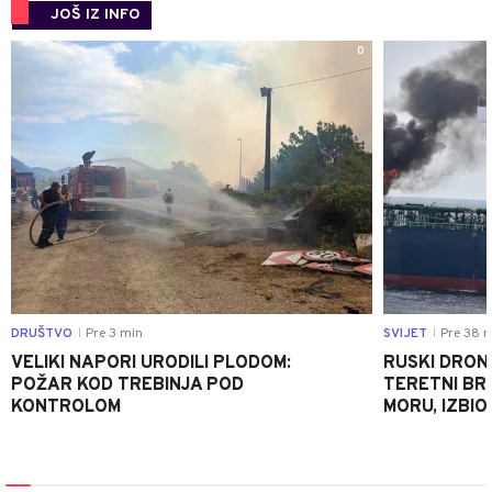
JOŠ IZ INFO
0
DRUŠTVO
Pre 3 min
SVIJET
Pre 38 m
|
|
VELIKI NAPORI URODILI PLODOM:
RUSKI DRON
POŽAR KOD TREBINJA POD
TERETNI BR
KONTROLOM
MORU, IZBIO