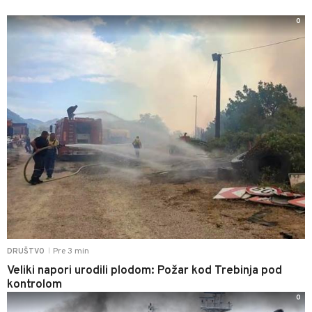
0
Pre 3 min
DRUŠTVO
|
Veliki napori urodili plodom: Požar kod Trebinja pod
kontrolom
0