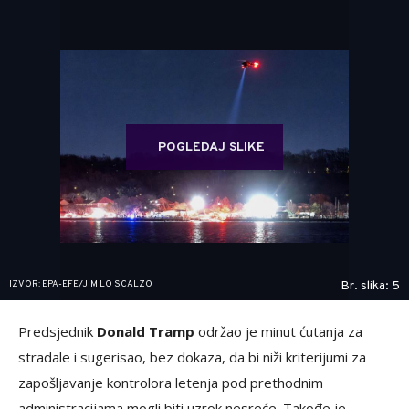
POGLEDAJ SLIKE
IZVOR: EPA-EFE/JIM LO SCALZO
Br. slika: 5
Predsjednik
Donald Tramp
održao je minut ćutanja za
stradale i sugerisao, bez dokaza, da bi niži kriterijumi za
zapošljavanje kontrolora letenja pod prethodnim
administracijama mogli biti uzrok nesreće. Takođe je