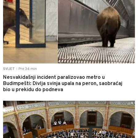
Pre 34 min
SVIJET
|
Nesvakidašnji incident paralizovao metro u
Budimpešti: Divlja svinja upala na peron, saobraćaj
bio u prekidu do podneva
0