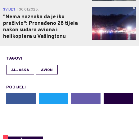
0
SVIJET
30.01.2025.
|
"Nema naznaka da je iko
preživio": Pronađeno 28 tijela
nakon sudara aviona i
helikoptera u Vašingtonu
TAGOVI
ALJASKA
AVION
PODIJELI