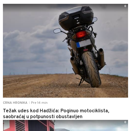
0
Pre 14 min
CRNA HRONIKA
|
Težak udes kod Hadžića: Poginuo motociklista,
saobraćaj u potpunosti obustavljen
0