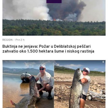
Pre 2 h
REGION
|
Buktinja ne jenjava: Požar u Deliblatskoj peščari
zahvatio oko 1.500 hektara šume i niskog rastinja
0