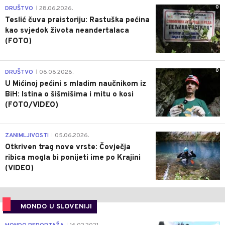
0
DRUŠTVO
28.06.2026.
|
Teslić čuva praistoriju: Rastuška pećina
kao svjedok života neandertalaca
(FOTO)
0
DRUŠTVO
06.06.2026.
|
U Mićinoj pećini s mladim naučnikom iz
BiH: Istina o šišmišima i mitu o kosi
(FOTO/VIDEO)
0
ZANIMLJIVOSTI
05.06.2026.
|
Otkriven trag nove vrste: Čovječja
ribica mogla bi ponijeti ime po Krajini
(VIDEO)
MONDO U SLOVENIJI
4