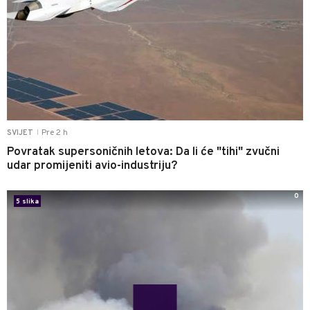
Pre 2 h
SVIJET
|
Povratak supersoničnih letova: Da li će "tihi" zvučni
udar promijeniti avio-industriju?
0
5 slika