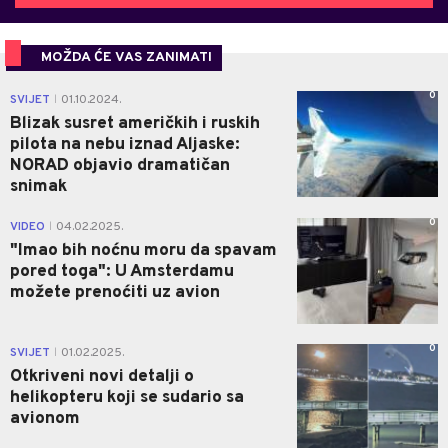
MOŽDA ĆE VAS ZANIMATI
0
SVIJET
01.10.2024.
|
Blizak susret američkih i ruskih
pilota na nebu iznad Aljaske:
NORAD objavio dramatičan
snimak
0
VIDEO
04.02.2025.
|
"Imao bih noćnu moru da spavam
pored toga": U Amsterdamu
možete prenoćiti uz avion
0
SVIJET
01.02.2025.
|
Otkriveni novi detalji o
helikopteru koji se sudario sa
avionom