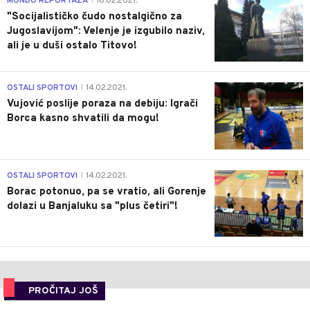
MONDO REPORTAŽA
16.02.2021.
|
"Socijalističko čudo nostalgično za
Jugoslavijom": Velenje je izgubilo naziv,
ali je u duši ostalo Titovo!
1
OSTALI SPORTOVI
14.02.2021.
|
Vujović poslije poraza na debiju: Igrači
Borca kasno shvatili da mogu!
3
OSTALI SPORTOVI
14.02.2021.
|
Borac potonuo, pa se vratio, ali Gorenje
dolazi u Banjaluku sa "plus četiri"!
PROČITAJ JOŠ