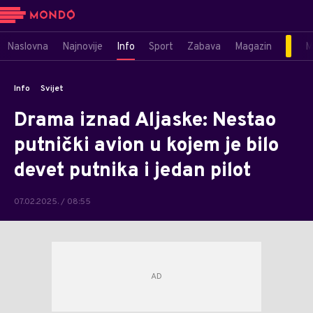
Naslovna
Najnovije
Info
Sport
Zabava
Magazin
M
Info
Svijet
Drama iznad Aljaske: Nestao
putnički avion u kojem je bilo
devet putnika i jedan pilot
07.02.2025. / 08:55