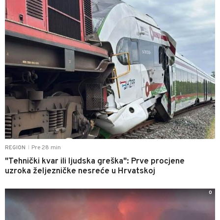
Pre 28 min
REGION
|
"Tehnički kvar ili ljudska greška": Prve procjene
uzroka željezničke nesreće u Hrvatskoj
0