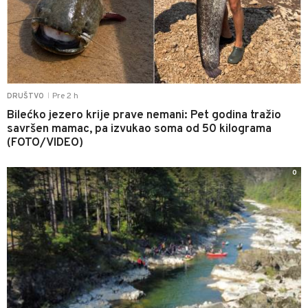
Pre 2 h
DRUŠTVO
|
Bilećko jezero krije prave nemani: Pet godina tražio
savršen mamac, pa izvukao soma od 50 kilograma
(FOTO/VIDEO)
0