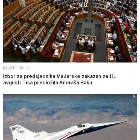
Pre 1 h
SVIJET
|
Izbor za predsjednika Mađarske zakazan za 11.
avgust: Tisa predložila Andraša Baku
0