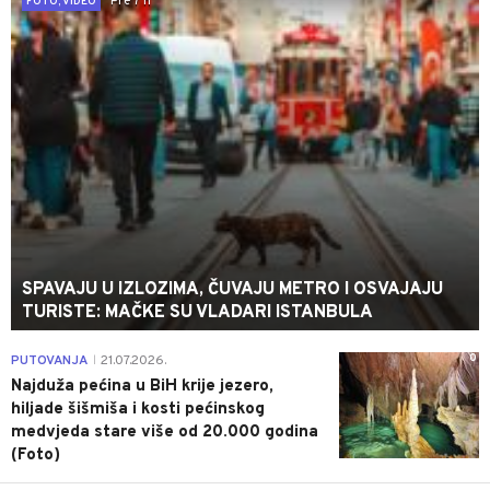
Pre 7 h
FOTO, VIDEO
SPAVAJU U IZLOZIMA, ČUVAJU METRO I OSVAJAJU
TURISTE: MAČKE SU VLADARI ISTANBULA
0
PUTOVANJA
21.07.2026.
|
Najduža pećina u BiH krije jezero,
hiljade šišmiša i kosti pećinskog
medvjeda stare više od 20.000 godina
(Foto)