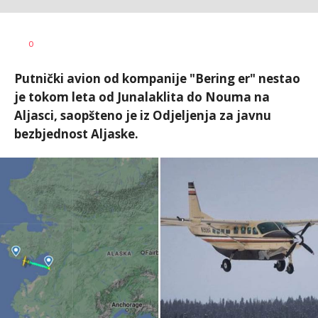
Dušan
AUTOR
0
Volaš
Putnički avion od kompanije "Bering er" nestao
je tokom leta od Junalaklita do Nouma na
Aljasci, saopšteno je iz Odjeljenja za javnu
bezbjednost Aljaske.