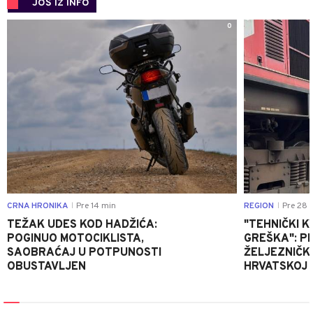
JOŠ IZ INFO
0
CRNA HRONIKA
Pre 14 min
REGION
Pre 28 
|
|
TEŽAK UDES KOD HADŽIĆA:
"TEHNIČKI K
POGINUO MOTOCIKLISTA,
GREŠKA": P
SAOBRAĆAJ U POTPUNOSTI
ŽELJEZNIČK
OBUSTAVLJEN
HRVATSKOJ