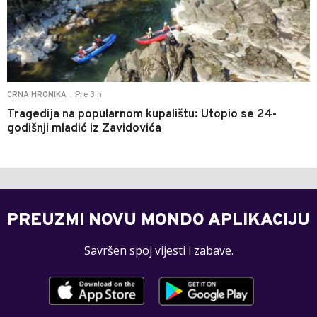
Pre 3 h
CRNA HRONIKA
|
Tragedija na popularnom kupalištu: Utopio se 24-
godišnji mladić iz Zavidovića
PREUZMI NOVU MONDO APLIKACIJU
Savršen spoj vijesti i zabave.