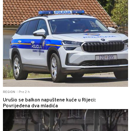
Pre 2 h
REGION
|
Urušio se balkon napuštene kuće u Rijeci:
Povrijeđena dva mladića
0