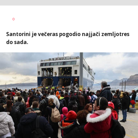
Aleksandar
AUTOR
0
Blagić
Santorini je večeras pogodio najjači zemljotres
do sada.