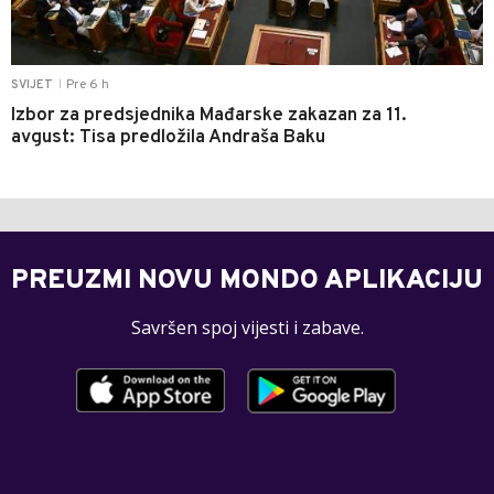
Pre 6 h
SVIJET
|
Izbor za predsjednika Mađarske zakazan za 11.
avgust: Tisa predložila Andraša Baku
PREUZMI NOVU MONDO APLIKACIJU
Savršen spoj vijesti i zabave.