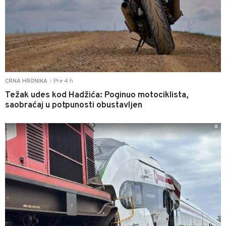
Pre 4 h
CRNA HRONIKA
|
Težak udes kod Hadžića: Poginuo motociklista,
saobraćaj u potpunosti obustavljen
0