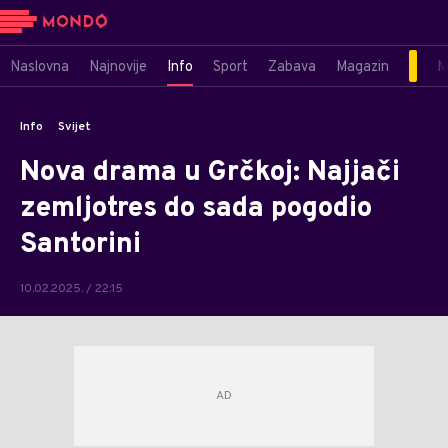
Naslovna
Najnovije
Info
Sport
Zabava
Magazin
M
Info
Svijet
Nova drama u Grčkoj: Najjači
zemljotres do sada pogodio
Santorini
10.02.2025. / 22:15