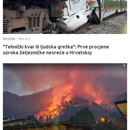
Pre 4 h
REGION
|
"Tehnički kvar ili ljudska greška": Prve procjene
uzroka željezničke nesreće u Hrvatskoj
0