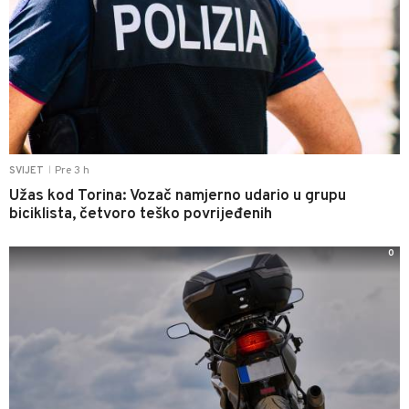
Pre 3 h
SVIJET
|
Užas kod Torina: Vozač namjerno udario u grupu
biciklista, četvoro teško povrijeđenih
0