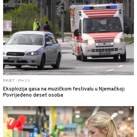
Pre 2 h
SVIJET
|
Eksplozija gasa na muzičkom festivalu u Njemačkoj:
Povrijeđeno deset osoba
0