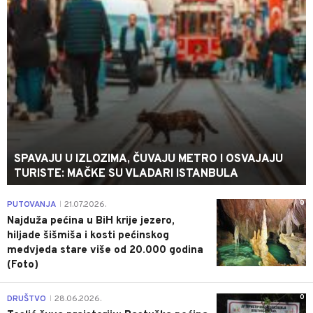
SPAVAJU U IZLOZIMA, ČUVAJU METRO I OSVAJAJU
TURISTE: MAČKE SU VLADARI ISTANBULA
0
PUTOVANJA
21.07.2026.
|
Najduža pećina u BiH krije jezero,
hiljade šišmiša i kosti pećinskog
medvjeda stare više od 20.000 godina
(Foto)
0
DRUŠTVO
28.06.2026.
|