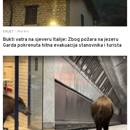
Pre 4 h
SVIJET
|
Bukti vatra na sjeveru Italije: Zbog požara na jezeru
Garda pokrenuta hitna evakuacija stanovnika i turista
0