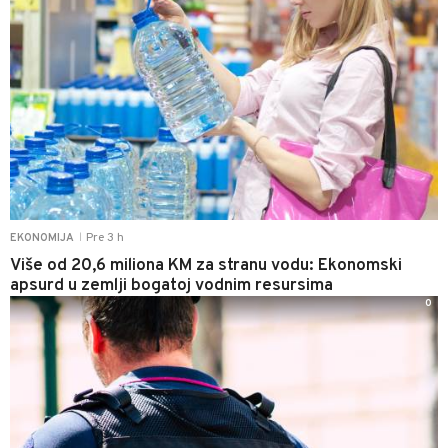
Pre 3 h
EKONOMIJA
|
Više od 20,6 miliona KM za stranu vodu: Ekonomski
apsurd u zemlji bogatoj vodnim resursima
0