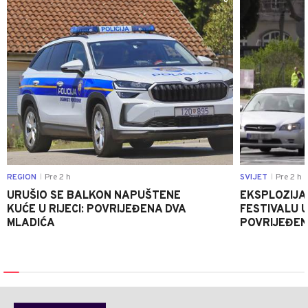
0
REGION
Pre 2 h
SVIJET
Pre 2 h
|
|
URUŠIO SE BALKON NAPUŠTENE
EKSPLOZIJA
KUĆE U RIJECI: POVRIJEĐENA DVA
FESTIVALU 
MLADIĆA
POVRIJEĐEN