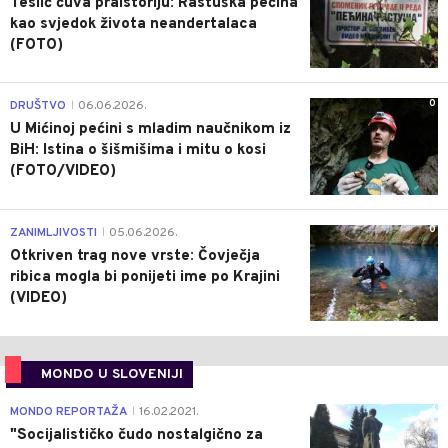
Teslić čuva praistoriju: Rastuška pećina
kao svjedok života neandertalaca
(FOTO)
0
DRUŠTVO
06.06.2026.
|
U Mićinoj pećini s mladim naučnikom iz
BiH: Istina o šišmišima i mitu o kosi
(FOTO/VIDEO)
0
ZANIMLJIVOSTI
05.06.2026.
|
Otkriven trag nove vrste: Čovječja
ribica mogla bi ponijeti ime po Krajini
(VIDEO)
MONDO U SLOVENIJI
4
MONDO REPORTAŽA
16.02.2021.
|
"Socijalističko čudo nostalgično za