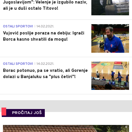
Jugoslavijom": Velenje je izgubilo naziv,
ali je u duši ostalo Titovo!
1
OSTALI SPORTOVI
14.02.2021.
|
Vujović poslije poraza na debiju: Igrači
Borca kasno shvatili da mogu!
3
OSTALI SPORTOVI
14.02.2021.
|
Borac potonuo, pa se vratio, ali Gorenje
dolazi u Banjaluku sa "plus četiri"!
PROČITAJ JOŠ
0