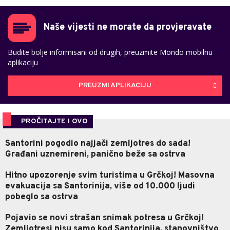
Naše vijesti ne morate da provjeravate
Budite bolje informisani od drugih, preuzmite Mondo mobilnu
aplikaciju
PREUZMI APLIKACIJU
PROČITAJTE I OVO
Santorini pogodio najjači zemljotres do sada!
Građani uznemireni, panično beže sa ostrva
Hitno upozorenje svim turistima u Grčkoj! Masovna
evakuacija sa Santorinija, više od 10.000 ljudi
pobeglo sa ostrva
Pojavio se novi strašan snimak potresa u Grčkoj!
Zemljotresi nisu samo kod Santorinija, stanovništvo