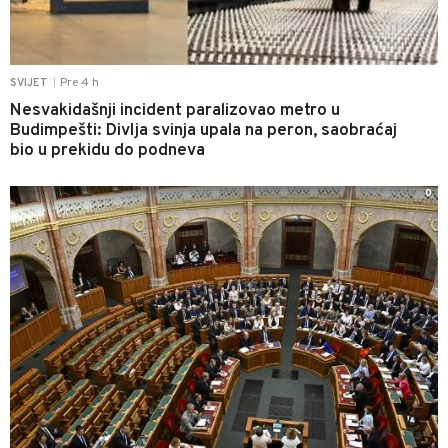
Pre 4 h
SVIJET
|
Nesvakidašnji incident paralizovao metro u
Budimpešti: Divlja svinja upala na peron, saobraćaj
bio u prekidu do podneva
0