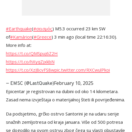
#Earthquake
(
#σεισμός
) M5.3 occurred 23 km SW
of
#Kamárion
(
#Greece
) 3 min ago (local time 22:16:30).
More info at:
https://t.co/QMSpuj6Z2H
https://t.co/hXyqZjxkbN
https://t.co/XzJ8cvFS8w
pic.twitter.com/RXCwulPkoi
February 10, 2025
— EMSC (@LastQuake)
Epicentar je registrovan na dubini od oko 14 kilometara.
Zasad nema izvještaja o materijalnoj šteti ili povrijeđenima.
Da podsjetimo, grčko ostrvo Santorini je na udaru serije
snažnih zemljotresa od kraja januara. Više od 500 potresa
se dogodilo na ovom ostrvu zbog čega su vlasti obustavile