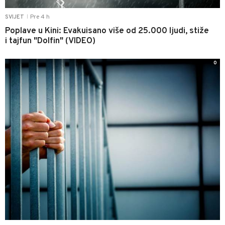
Pre 4 h
SVIJET
|
Poplave u Kini: Evakuisano više od 25.000 ljudi, stiže
i tajfun "Dolfin" (VIDEO)
0