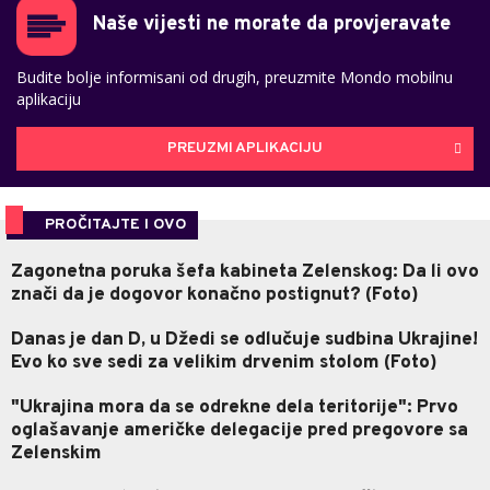
Naše vijesti ne morate da provjeravate
Budite bolje informisani od drugih, preuzmite Mondo mobilnu
aplikaciju
PREUZMI APLIKACIJU
PROČITAJTE I OVO
Zagonetna poruka šefa kabineta Zelenskog: Da li ovo
znači da je dogovor konačno postignut? (Foto)
Danas je dan D, u Džedi se odlučuje sudbina Ukrajine!
Evo ko sve sedi za velikim drvenim stolom (Foto)
"Ukrajina mora da se odrekne dela teritorije": Prvo
oglašavanje američke delegacije pred pregovore sa
Zelenskim