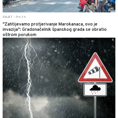
Pre 3 h
SVIJET
|
"Zahtijevamo protjerivanje Marokanaca, ovo je
invazija": Gradonačelnik španskog grada se obratio
oštrom porukom
0