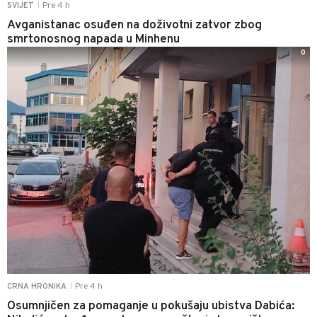
Pre 4 h
SVIJET
|
Avganistanac osuđen na doživotni zatvor zbog
smrtonosnog napada u Minhenu
0
Pre 4 h
CRNA HRONIKA
|
Osumnjičen za pomaganje u pokušaju ubistva Dabića: