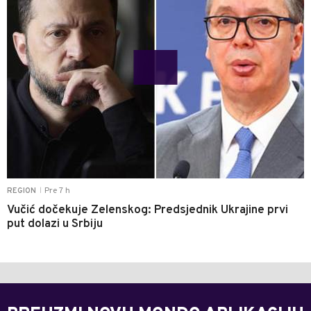
Pre 7 h
REGION
|
Vučić dočekuje Zelenskog: Predsjednik Ukrajine prvi
put dolazi u Srbiju