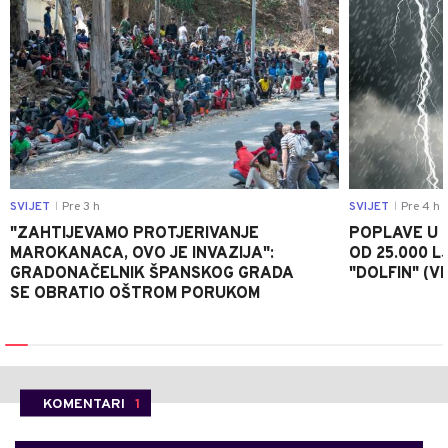
SVIJET
Pre 3 h
SVIJET
Pre 4 h
|
|
"ZAHTIJEVAMO PROTJERIVANJE
POPLAVE U K
MAROKANACA, OVO JE INVAZIJA":
OD 25.000 LJ
GRADONAČELNIK ŠPANSKOG GRADA
"DOLFIN" (V
SE OBRATIO OŠTROM PORUKOM
KOMENTARI
1