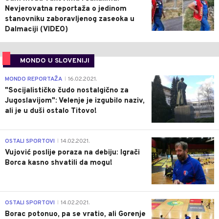
Nevjerovatna reportaža o jedinom
stanovniku zaboravljenog zaseoka u
Dalmaciji (VIDEO)
MONDO U SLOVENIJI
4
MONDO REPORTAŽA
16.02.2021.
|
"Socijalističko čudo nostalgično za
Jugoslavijom": Velenje je izgubilo naziv,
ali je u duši ostalo Titovo!
1
OSTALI SPORTOVI
14.02.2021.
|
Vujović poslije poraza na debiju: Igrači
Borca kasno shvatili da mogu!
3
OSTALI SPORTOVI
14.02.2021.
|
Borac potonuo, pa se vratio, ali Gorenje