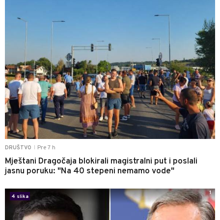
Pre 7 h
DRUŠTVO
|
Mještani Dragočaja blokirali magistralni put i poslali
jasnu poruku: "Na 40 stepeni nemamo vode"
1
4 slika