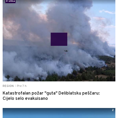
3 slika
Pre 7 h
REGION
|
Katastrofalan požar "guta" Deliblatsku peščaru:
Cijelo selo evakuisano
2