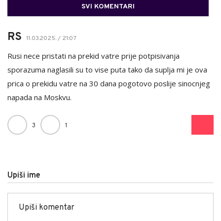
SVI KOMENTARI
RS
11.03.2025. / 21:07
Rusi nece pristati na prekid vatre prije potpisivanja
sporazuma naglasili su to vise puta tako da suplja mi je ova
prica o prekidu vatre na 30 dana pogotovo poslije sinocnjeg
napada na Moskvu.
3
1
Upiši ime