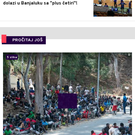
dolazi u Banjaluku sa "plus četiri"!
PROČITAJ JOŠ
0
5 slika