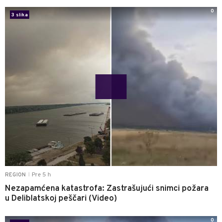
0
3 slika
Pre 5 h
REGION
|
Nezapamćena katastrofa: Zastrašujući snimci požara
u Deliblatskoj peščari (Video)
0