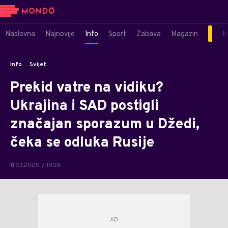
Naslovna
Najnovije
Info
Sport
Zabava
Magazin
M
Info
Svijet
Prekid vatre na vidiku?
Ukrajina i SAD postigli
značajan sporazum u Džedi,
čeka se odluka Rusije
11.03.2025. / 19:26