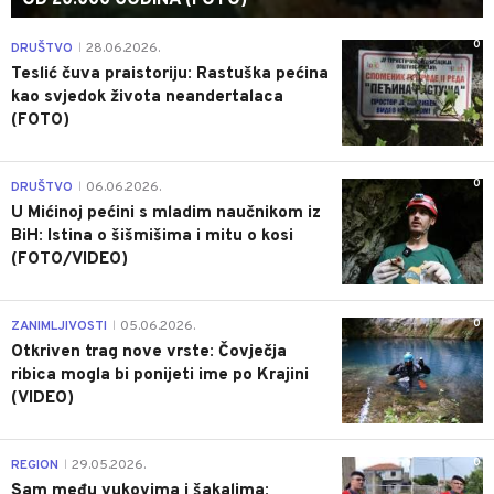
0
DRUŠTVO
28.06.2026.
|
Teslić čuva praistoriju: Rastuška pećina
kao svjedok života neandertalaca
(FOTO)
0
DRUŠTVO
06.06.2026.
|
U Mićinoj pećini s mladim naučnikom iz
BiH: Istina o šišmišima i mitu o kosi
(FOTO/VIDEO)
0
ZANIMLJIVOSTI
05.06.2026.
|
Otkriven trag nove vrste: Čovječja
ribica mogla bi ponijeti ime po Krajini
(VIDEO)
0
REGION
29.05.2026.
|
Sam među vukovima i šakalima: