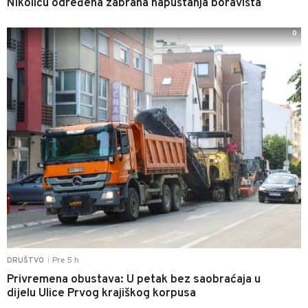
Nikoliću određena zabrana napuštanja boravišta
0
Pre 5 h
DRUŠTVO
|
Privremena obustava: U petak bez saobraćaja u
dijelu Ulice Prvog krajiškog korpusa