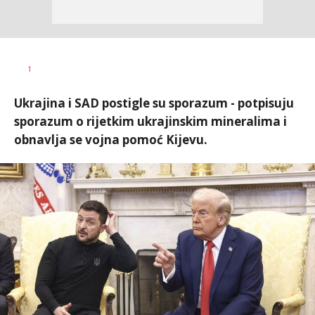
Aleksandar
AUTOR
1
Blagić
Ukrajina i SAD postigle su sporazum - potpisuju
sporazum o rijetkim ukrajinskim mineralima i
obnavlja se vojna pomoć Kijevu.