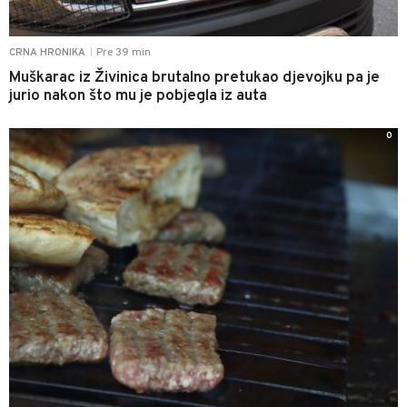
Pre 39 min
CRNA HRONIKA
|
Muškarac iz Živinica brutalno pretukao djevojku pa je
jurio nakon što mu je pobjegla iz auta
0