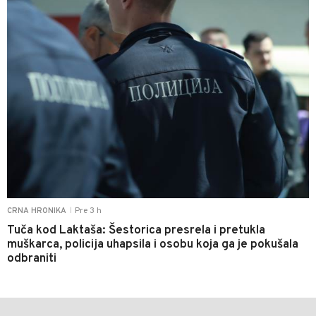
Pre 3 h
CRNA HRONIKA
|
Tuča kod Laktaša: Šestorica presrela i pretukla
muškarca, policija uhapsila i osobu koja ga je pokušala
odbraniti