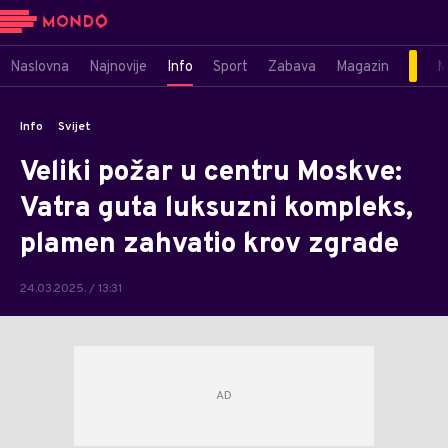
Naslovna
Najnovije
Info
Sport
Zabava
Magazin
M
Info
Svijet
Veliki požar u centru Moskve:
Vatra guta luksuzni kompleks,
plamen zahvatio krov zgrade
24.03.2025. / 13:31