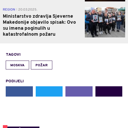
0
REGION
20.03.2025.
|
Ministarstvo zdravlja Sjeverne
Makedonije objavilo spisak: Ovo
su imena poginulih u
katastrofalnom požaru
TAGOVI
MOSKVA
POŽAR
PODIJELI