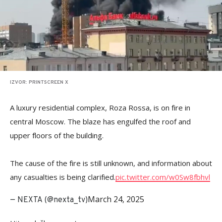
IZVOR: PRINTSCREEN X
A luxury residential complex, Roza Rossa, is on fire in
central Moscow. The blaze has engulfed the roof and
upper floors of the building.
The cause of the fire is still unknown, and information about
any casualties is being clarified.
pic.twitter.com/w0Sw8fbhvl
March 24, 2025
— NEXTA (@nexta_tv)