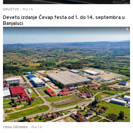
Pre 1 h
DRUŠTVO
|
Deveto izdanje Ćevap festa od 1. do 14. septembra u
Banjaluci
0
Pre 1 h
CRNA HRONIKA
|