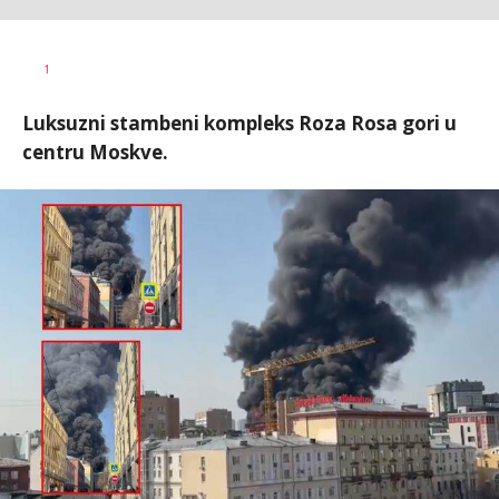
Teodora
AUTOR
1
Orlandić
Luksuzni stambeni kompleks Roza Rosa gori u
centru Moskve.