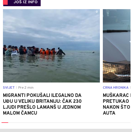
JOŠ IZ INFO
0
SVIJET
Pre 2 min
CRNA HRONIKA
|
|
MIGRANTI POKUŠALI ILEGALNO DA
MUŠKARAC I
UĐU U VELIKU BRITANIJU: ČAK 230
PRETUKAO D
LJUDI PREŠLO LAMANŠ U JEDNOM
NAKON ŠTO 
MALOM ČAMCU
AUTA