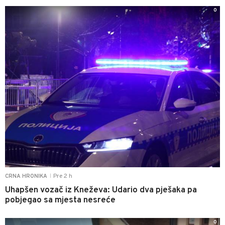
0
Pre 2 h
CRNA HRONIKA
|
Uhapšen vozač iz Kneževa: Udario dva pješaka pa
pobjegao sa mjesta nesreće
0