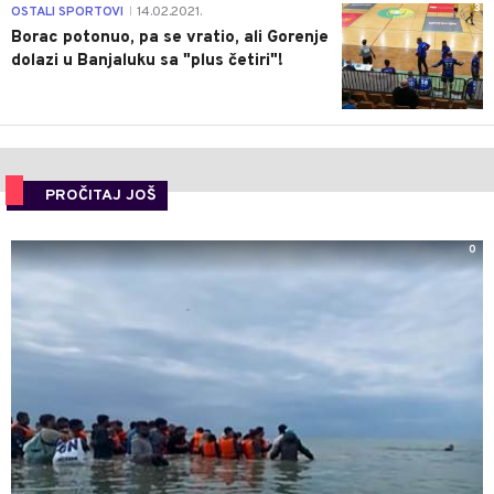
3
OSTALI SPORTOVI
14.02.2021.
|
Borac potonuo, pa se vratio, ali Gorenje
dolazi u Banjaluku sa "plus četiri"!
PROČITAJ JOŠ
0