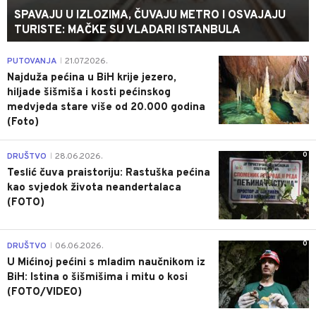
SPAVAJU U IZLOZIMA, ČUVAJU METRO I OSVAJAJU
TURISTE: MAČKE SU VLADARI ISTANBULA
0
PUTOVANJA
21.07.2026.
|
Najduža pećina u BiH krije jezero,
hiljade šišmiša i kosti pećinskog
medvjeda stare više od 20.000 godina
(Foto)
0
DRUŠTVO
28.06.2026.
|
Teslić čuva praistoriju: Rastuška pećina
kao svjedok života neandertalaca
(FOTO)
0
DRUŠTVO
06.06.2026.
|
U Mićinoj pećini s mladim naučnikom iz
BiH: Istina o šišmišima i mitu o kosi
(FOTO/VIDEO)