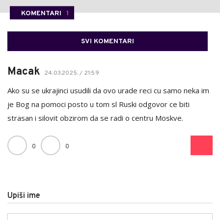
KOMENTARI
1
SVI KOMENTARI
Macak
24.03.2025. / 21:59
Ako su se ukrajinci usudili da ovo urade reci cu samo neka im
je Bog na pomoci posto u tom sl Ruski odgovor ce biti
strasan i silovit obzirom da se radi o centru Moskve.
0
0
Upiši ime