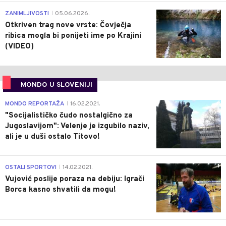
0
ZANIMLJIVOSTI
05.06.2026.
|
Otkriven trag nove vrste: Čovječja
ribica mogla bi ponijeti ime po Krajini
(VIDEO)
MONDO U SLOVENIJI
4
MONDO REPORTAŽA
16.02.2021.
|
"Socijalističko čudo nostalgično za
Jugoslavijom": Velenje je izgubilo naziv,
ali je u duši ostalo Titovo!
1
OSTALI SPORTOVI
14.02.2021.
|
Vujović poslije poraza na debiju: Igrači
Borca kasno shvatili da mogu!