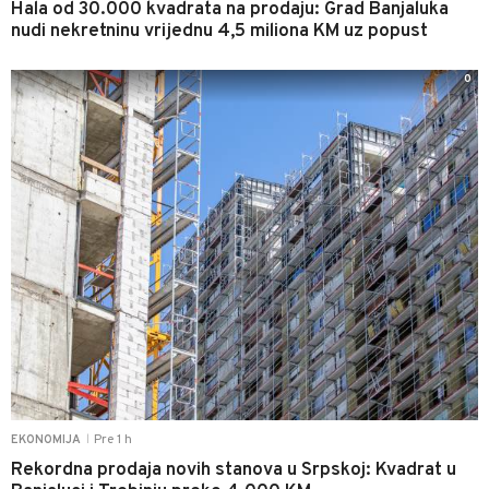
Hala od 30.000 kvadrata na prodaju: Grad Banjaluka
nudi nekretninu vrijednu 4,5 miliona KM uz popust
0
Pre 1 h
EKONOMIJA
|
Rekordna prodaja novih stanova u Srpskoj: Kvadrat u