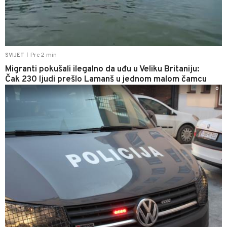
Pre 2 min
SVIJET
|
Migranti pokušali ilegalno da uđu u Veliku Britaniju:
Čak 230 ljudi prešlo Lamanš u jednom malom čamcu
0