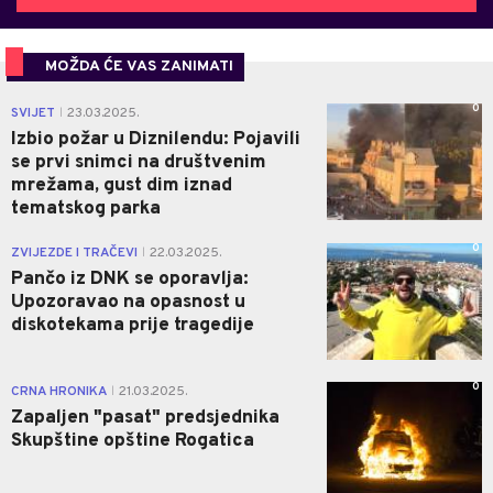
MOŽDA ĆE VAS ZANIMATI
0
SVIJET
23.03.2025.
|
Izbio požar u Diznilendu: Pojavili
se prvi snimci na društvenim
mrežama, gust dim iznad
tematskog parka
0
ZVIJEZDE I TRAČEVI
22.03.2025.
|
Pančo iz DNK se oporavlja:
Upozoravao na opasnost u
diskotekama prije tragedije
0
CRNA HRONIKA
21.03.2025.
|
Zapaljen "pasat" predsjednika
Skupštine opštine Rogatica