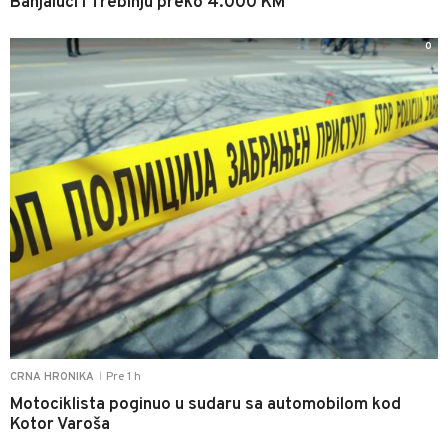
Banjaluci i Trebinju preko 4.000 KM
0
Pre 1 h
CRNA HRONIKA
|
Motociklista poginuo u sudaru sa automobilom kod
Kotor Varoša