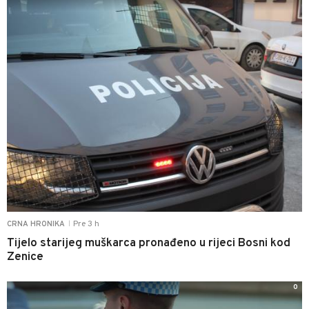
Pre 3 h
CRNA HRONIKA
|
Tijelo starijeg muškarca pronađeno u rijeci Bosni kod
Zenice
0