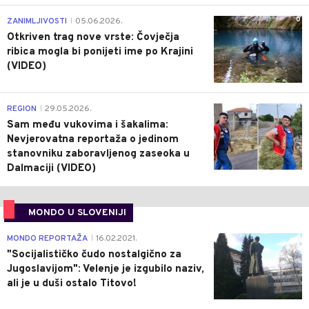
0
ZANIMLJIVOSTI
05.06.2026.
|
Otkriven trag nove vrste: Čovječja
ribica mogla bi ponijeti ime po Krajini
(VIDEO)
0
REGION
29.05.2026.
|
Sam među vukovima i šakalima:
Nevjerovatna reportaža o jedinom
stanovniku zaboravljenog zaseoka u
Dalmaciji (VIDEO)
MONDO U SLOVENIJI
4
MONDO REPORTAŽA
16.02.2021.
|
"Socijalističko čudo nostalgično za
Jugoslavijom": Velenje je izgubilo naziv,
ali je u duši ostalo Titovo!