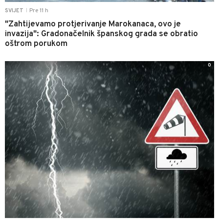
Pre 11 h
SVIJET
|
"Zahtijevamo protjerivanje Marokanaca, ovo je
invazija": Gradonačelnik španskog grada se obratio
oštrom porukom
0