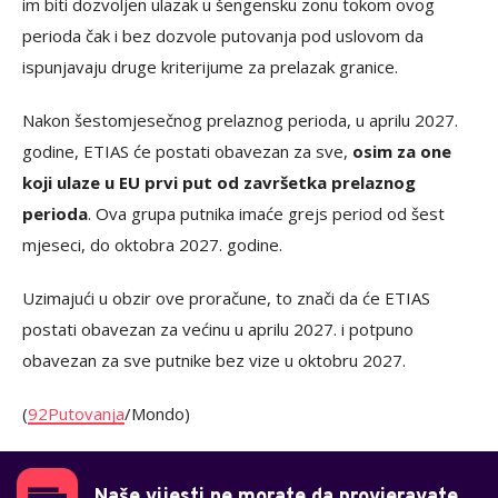
im biti dozvoljen ulazak u šengensku zonu tokom ovog
perioda čak i bez dozvole putovanja pod uslovom da
ispunjavaju druge kriterijume za prelazak granice.
Nakon šestomjesečnog prelaznog perioda, u aprilu 2027.
godine, ETIAS će postati obavezan za sve,
osim za one
koji ulaze u EU prvi put od završetka prelaznog
perioda
. Ova grupa putnika imaće grejs period od šest
mjeseci, do oktobra 2027. godine.
Uzimajući u obzir ove proračune, to znači da će ETIAS
postati obavezan za većinu u aprilu 2027. i potpuno
obavezan za sve putnike bez vize u oktobru 2027.
(
92Putovanja
/Mondo)
Naše vijesti ne morate da provjeravate