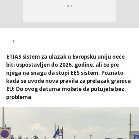
Aleksandra
AUTOR
3
Virijević
ETIAS sistem za ulazak u Evropsku uniju neće
biti uspostavljen do 2026. godine, ali će pre
njega na snagu da stupi EES sistem. Poznato
kada se uvode nova pravila za prelazak granica
EU: Do ovog datuma možete da putujete bez
problema