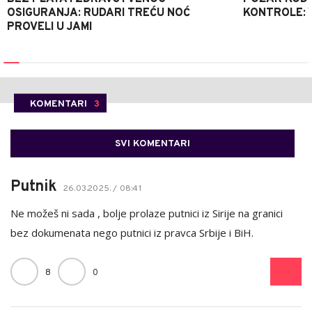
OSIGURANJA: RUDARI TREĆU NOĆ
KONTROLE: 
PROVELI U JAMI
KOMENTARI
3
SVI KOMENTARI
Putnik
26.03.2025. / 08:41
Ne možeš ni sada , bolje prolaze putnici iz Sirije na granici
bez dokumenata nego putnici iz pravca Srbije i BiH.
8
0