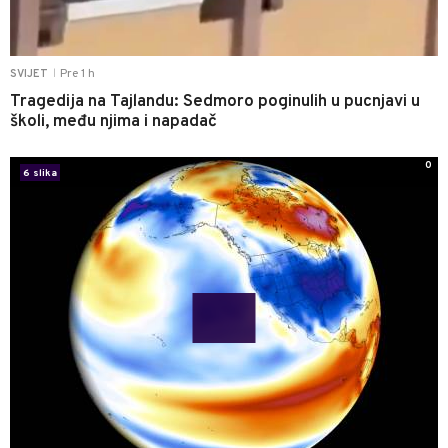
Pre 1 h
SVIJET
|
Tragedija na Tajlandu: Sedmoro poginulih u pucnjavi u
školi, među njima i napadač
0
6 slika