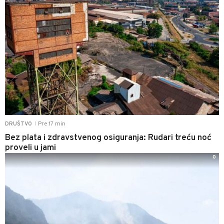
Pre 17 min
DRUŠTVO
|
Bez plata i zdravstvenog osiguranja: Rudari treću noć
proveli u jami
0