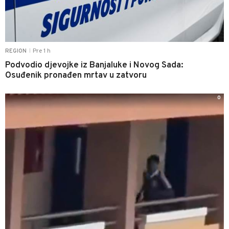
Pre 1 h
REGION
|
Podvodio djevojke iz Banjaluke i Novog Sada:
Osuđenik pronađen mrtav u zatvoru
0