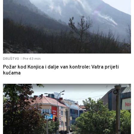
Pre 43 min
DRUŠTVO
|
Požar kod Konjica i dalje van kontrole: Vatra prijeti
kućama
0