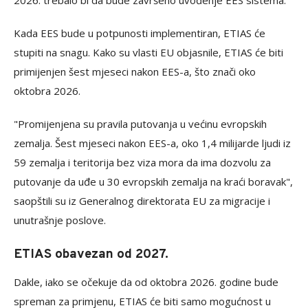
2026. trebalo bi da bude završeno uvođenje EES sistema.
Kada EES bude u potpunosti implementiran, ETIAS će
stupiti na snagu. Kako su vlasti EU objasnile, ETIAS će biti
primijenjen šest mjeseci nakon EES-a, što znači oko
oktobra 2026.
"Promijenjena su pravila putovanja u većinu evropskih
zemalja. Šest mjeseci nakon EES-a, oko 1,4 milijarde ljudi iz
59 zemalja i teritorija bez viza mora da ima dozvolu za
putovanje da uđe u 30 evropskih zemalja na kraći boravak",
saopštili su iz Generalnog direktorata EU za migracije i
unutrašnje poslove.
ETIAS obavezan od 2027.
Dakle, iako se očekuje da od oktobra 2026. godine bude
spreman za primjenu, ETIAS će biti samo mogućnost u