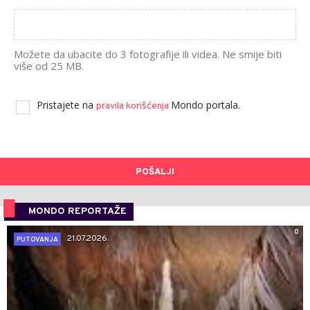
Možete da ubacite do 3 fotografije ili videa. Ne smije biti
više od 25 MB.
Pristajete na
Mondo portala.
pravila korišćenja
POŠALJI
MONDO REPORTAŽE
0
21.07.2026.
PUTOVANJA