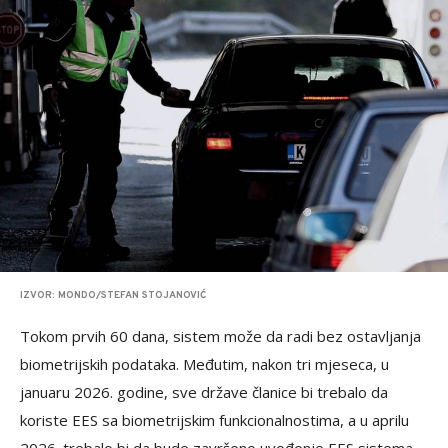
IZVOR: MONDO/STEFAN STOJANOVIĆ
Tokom prvih 60 dana, sistem može da radi bez ostavljanja
biometrijskih podataka. Međutim, nakon tri mjeseca, u
januaru 2026. godine, sve države članice bi trebalo da
koriste EES sa biometrijskim funkcionalnostima, a u aprilu