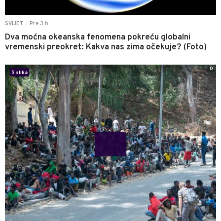
Pre 3 h
SVIJET
|
Dva moćna okeanska fenomena pokreću globalni
vremenski preokret: Kakva nas zima očekuje? (Foto)
0
5 slika