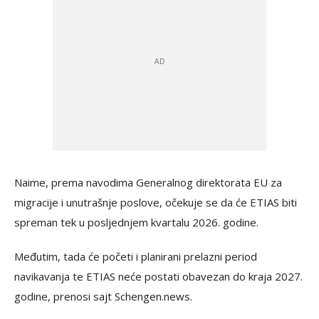
Naime, prema navodima Generalnog direktorata EU za
migracije i unutrašnje poslove, očekuje se da će ETIAS biti
spreman tek u posljednjem kvartalu 2026. godine.
Međutim, tada će početi i planirani prelazni period
navikavanja te ETIAS neće postati obavezan do kraja 2027.
godine, prenosi sajt Schengen.news.