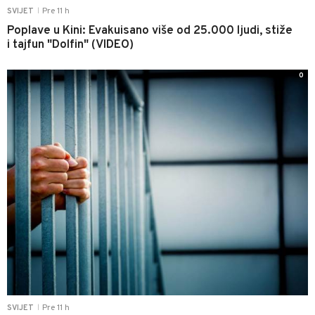
Pre 11 h
SVIJET
|
Poplave u Kini: Evakuisano više od 25.000 ljudi, stiže
i tajfun "Dolfin" (VIDEO)
0
Pre 11 h
SVIJET
|