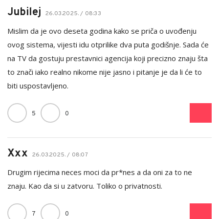
Jubilej
26.03.2025. / 08:33
Mislim da je ovo deseta godina kako se priča o uvođenju
ovog sistema, vijesti idu otprilike dva puta godišnje. Sada će
na TV da gostuju prestavnici agencija koji precizno znaju šta
to znači iako realno nikome nije jasno i pitanje je da li će to
biti uspostavljeno.
5
0
Xxx
26.03.2025. / 08:07
Drugim rijecima neces moci da pr*nes a da oni za to ne
znaju. Kao da si u zatvoru. Toliko o privatnosti.
7
0