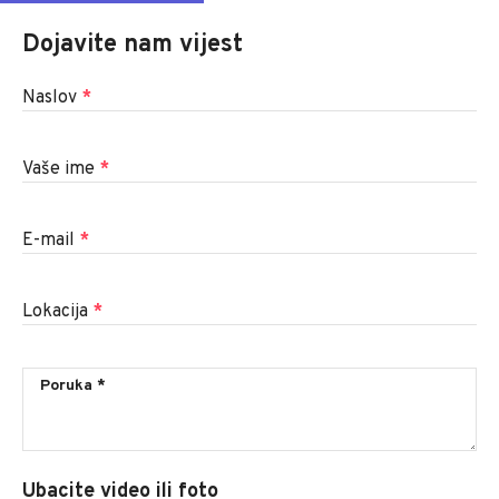
Dojavite nam vijest
Naslov
*
Vaše ime
*
E-mail
*
Lokacija
*
Ubacite video ili foto