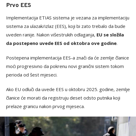
Prvo EES
Implementacija ETIAS sistema je vezana za implementaciju
sistema za ulazak/izlaz (EES), koji bi zato trebalo da bude
uveden ranije. Nakon višestrukih odlaganja,
EU se složila
da postepeno uvede EES od oktobra ove godine
.
Postepena implementacija EES-a znači da će zemlje članice
moći progresivno da pokrenu novi granični sistem tokom
perioda od šest mjeseci.
Ako EU odluči da uvede EES u oktobru 2025. godine, zemlje
članice će morati da registruju deset odsto putnika koji
prelaze granicu nakon prvog mjeseca.