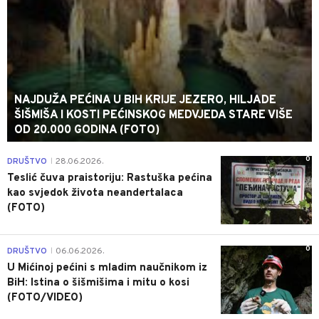
NAJDUŽA PEĆINA U BIH KRIJE JEZERO, HILJADE
ŠIŠMIŠA I KOSTI PEĆINSKOG MEDVJEDA STARE VIŠE
OD 20.000 GODINA (FOTO)
0
DRUŠTVO
28.06.2026.
|
Teslić čuva praistoriju: Rastuška pećina
kao svjedok života neandertalaca
(FOTO)
0
DRUŠTVO
06.06.2026.
|
U Mićinoj pećini s mladim naučnikom iz
BiH: Istina o šišmišima i mitu o kosi
(FOTO/VIDEO)