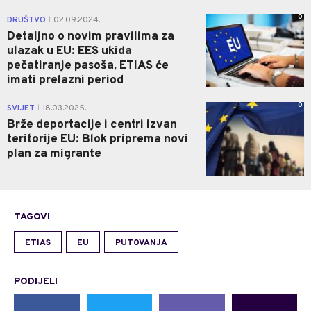
0
DRUŠTVO
02.09.2024.
|
Detaljno o novim pravilima za
ulazak u EU: EES ukida
pečatiranje pasoša, ETIAS će
imati prelazni period
0
SVIJET
18.03.2025.
|
Brže deportacije i centri izvan
teritorije EU: Blok priprema novi
plan za migrante
TAGOVI
ETIAS
EU
PUTOVANJA
PODIJELI