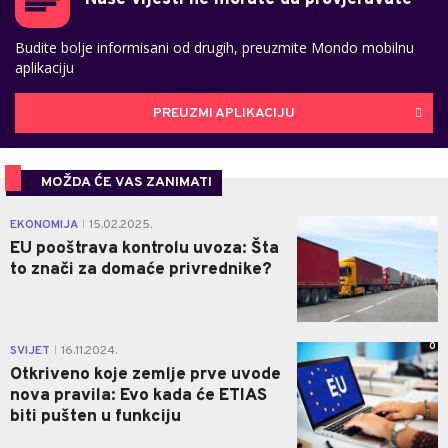
Budite bolje informisani od drugih, preuzmite Mondo mobilnu
aplikaciju
PREUZMI APLIKACIJU
MOŽDA ĆE VAS ZANIMATI
0
EKONOMIJA
15.02.2025.
|
EU pooštrava kontrolu uvoza: Šta
to znači za domaće privrednike?
0
SVIJET
16.11.2024.
|
Otkriveno koje zemlje prve uvode
nova pravila: Evo kada će ETIAS
biti pušten u funkciju