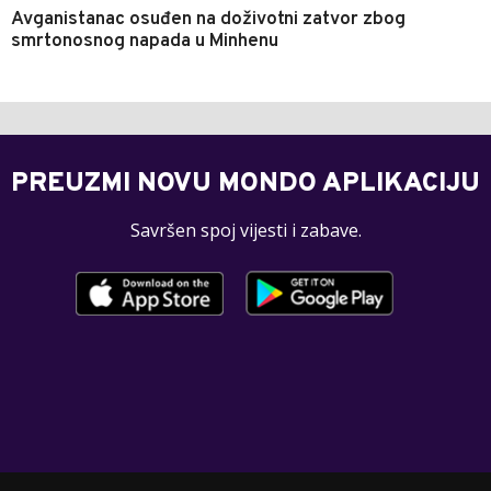
Avganistanac osuđen na doživotni zatvor zbog
smrtonosnog napada u Minhenu
PREUZMI NOVU MONDO APLIKACIJU
Savršen spoj vijesti i zabave.