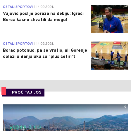
1
OSTALI SPORTOVI
14.02.2021.
|
Vujović poslije poraza na debiju: Igrači
Borca kasno shvatili da mogu!
3
OSTALI SPORTOVI
14.02.2021.
|
Borac potonuo, pa se vratio, ali Gorenje
dolazi u Banjaluku sa "plus četiri"!
PROČITAJ JOŠ
0