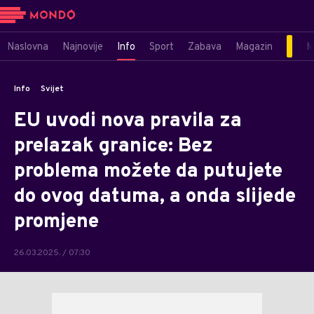
Naslovna
Najnovije
Info
Sport
Zabava
Magazin
M
Info
Svijet
EU uvodi nova pravila za
prelazak granice: Bez
problema možete da putujete
do ovog datuma, a onda slijede
promjene
26.03.2025. / 07:30