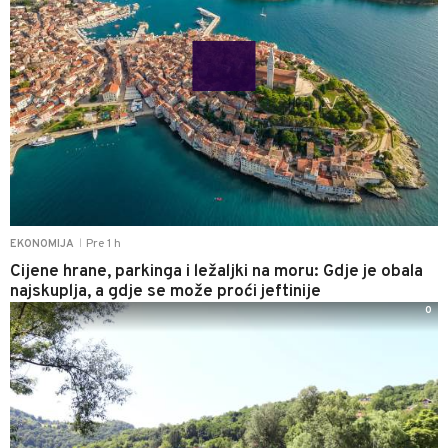
Pre 1 h
EKONOMIJA
|
Cijene hrane, parkinga i ležaljki na moru: Gdje je obala
najskuplja, a gdje se može proći jeftinije
0