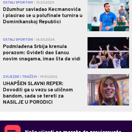
0
OSTALI SPORTOVI
15.03.2025.
|
Džumhur savladao Kecmanovića
i plasirao se u polufinale turnira u
Dominikanskoj Republici
0
OSTALI SPORTOVI
16.05.2024.
|
Podmlađena Srbija krenula
porazom: Gvideti dao šansu
novim snagama, imao šta da vidi
0
ZVIJEZDE I TRAČEVI
19.01.2024.
|
UHAPŠEN SLAVNI REPER:
Dovodili ga u vezu sa uličnom
bandom, sada se tereti za
NASILJE U PORODICI