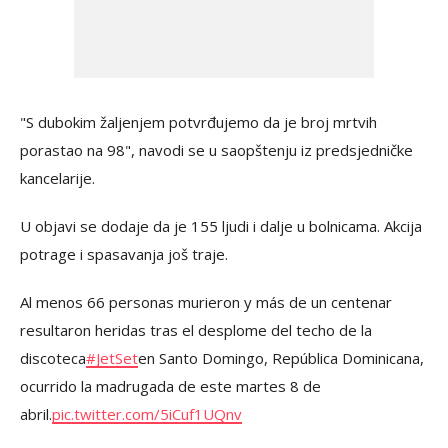
"S dubokim žaljenjem potvrđujemo da je broj mrtvih
porastao na 98", navodi se u saopštenju iz predsjedničke
kancelarije.
U objavi se dodaje da je 155 ljudi i dalje u bolnicama. Akcija
potrage i spasavanja još traje.
Al menos 66 personas murieron y más de un centenar
resultaron heridas tras el desplome del techo de la
discoteca
#JetSet
en Santo Domingo, República Dominicana,
ocurrido la madrugada de este martes 8 de
abril.
pic.twitter.com/5iCuf1UQnv