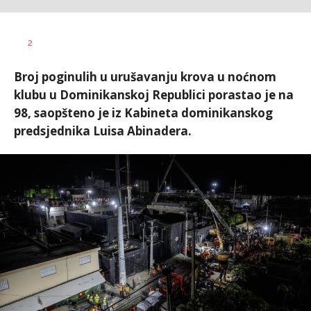
Nikolina
AUTOR
2
Damjanić
Broj poginulih u urušavanju krova u noćnom
klubu u Dominikanskoj Republici porastao je na
98, saopšteno je iz Kabineta dominikanskog
predsjednika Luisa Abinadera.