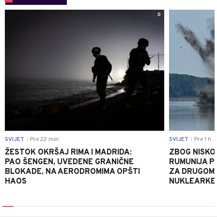
0
SVIJET
Pre 22 min
SVIJET
Pre 1 h
|
|
ŽESTOK OKRŠAJ RIMA I MADRIDA:
ZBOG NISKO
PAO ŠENGEN, UVEDENE GRANIČNE
RUMUNIJA P
BLOKADE, NA AERODROMIMA OPŠTI
ZA DRUGOM 
HAOS
NUKLEARKE