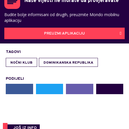
Naše vijesti ne morate da provjeravate
Budite bolje informisani od drugih, preuzmite Mondo mobilnu
aplikaciju
PREUZMI APLIKACIJU
TAGOVI
NOĆNI KLUB
DOMINIKANSKA REPUBLIKA
PODIJELI
JOŠ IZ INFO