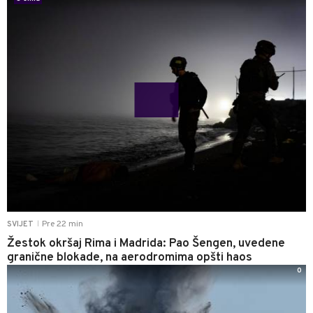
Pre 22 min
SVIJET
|
Žestok okršaj Rima i Madrida: Pao Šengen, uvedene
granične blokade, na aerodromima opšti haos
0