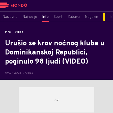
Naslovna
Najnovije
Info
Sport
Zabava
Magazin
M
Info
Svijet
Urušio se krov noćnog kluba u
Dominikanskoj Republici,
poginulo 98 ljudi (VIDEO)
09.04.2025. / 08:32