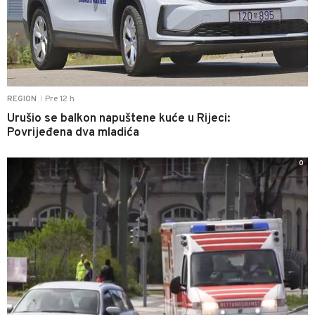
Pre 12 h
REGION
|
Urušio se balkon napuštene kuće u Rijeci:
Povrijeđena dva mladića
0