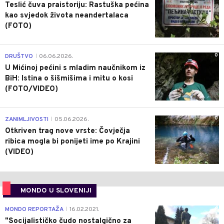
Teslić čuva praistoriju: Rastuška pećina
kao svjedok života neandertalaca
(FOTO)
0
DRUŠTVO
06.06.2026.
|
U Mićinoj pećini s mladim naučnikom iz
BiH: Istina o šišmišima i mitu o kosi
(FOTO/VIDEO)
0
ZANIMLJIVOSTI
05.06.2026.
|
Otkriven trag nove vrste: Čovječja
ribica mogla bi ponijeti ime po Krajini
(VIDEO)
MONDO U SLOVENIJI
4
MONDO REPORTAŽA
16.02.2021.
|
"Socijalističko čudo nostalgično za