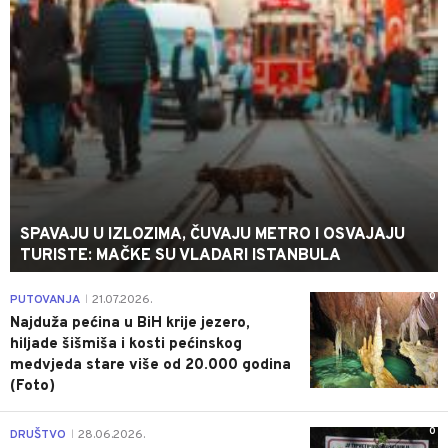
SPAVAJU U IZLOZIMA, ČUVAJU METRO I OSVAJAJU
TURISTE: MAČKE SU VLADARI ISTANBULA
0
PUTOVANJA
21.07.2026.
|
Najduža pećina u BiH krije jezero,
hiljade šišmiša i kosti pećinskog
medvjeda stare više od 20.000 godina
(Foto)
0
DRUŠTVO
28.06.2026.
|