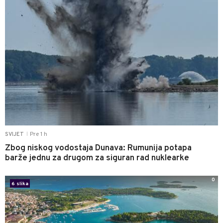
Pre 1 h
SVIJET
|
Zbog niskog vodostaja Dunava: Rumunija potapa
barže jednu za drugom za siguran rad nuklearke
0
6 slika