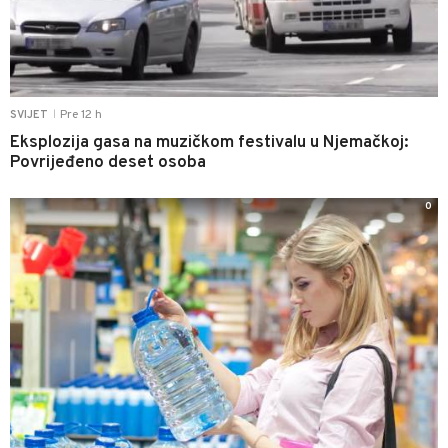
Pre 12 h
SVIJET
|
Eksplozija gasa na muzičkom festivalu u Njemačkoj:
Povrijeđeno deset osoba
0