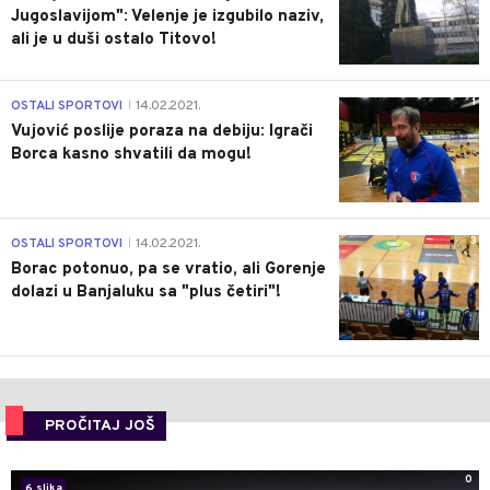
Jugoslavijom": Velenje je izgubilo naziv,
ali je u duši ostalo Titovo!
1
OSTALI SPORTOVI
14.02.2021.
|
Vujović poslije poraza na debiju: Igrači
Borca kasno shvatili da mogu!
3
OSTALI SPORTOVI
14.02.2021.
|
Borac potonuo, pa se vratio, ali Gorenje
dolazi u Banjaluku sa "plus četiri"!
PROČITAJ JOŠ
0
6 slika