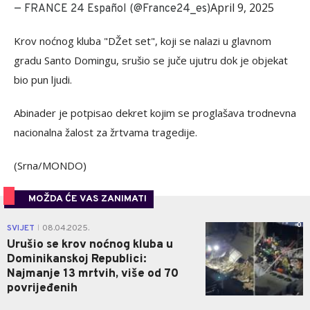
April 9, 2025
— FRANCE 24 Español (@France24_es)
Krov noćnog kluba "DŽet set", koji se nalazi u glavnom
gradu Santo Domingu, srušio se juče ujutru dok je objekat
bio pun ljudi.
Abinader je potpisao dekret kojim se proglašava trodnevna
nacionalna žalost za žrtvama tragedije.
(Srna/MONDO)
MOŽDA ĆE VAS ZANIMATI
0
SVIJET
08.04.2025.
|
Urušio se krov noćnog kluba u
Dominikanskoj Republici:
Najmanje 13 mrtvih, više od 70
povrijeđenih