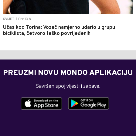
Pre 13 h
SVIJET
|
Užas kod Torina: Vozač namjerno udario u grupu
biciklista, četvoro teško povrijeđenih
PREUZMI NOVU MONDO APLIKACIJU
Savršen spoj vijesti i zabave.