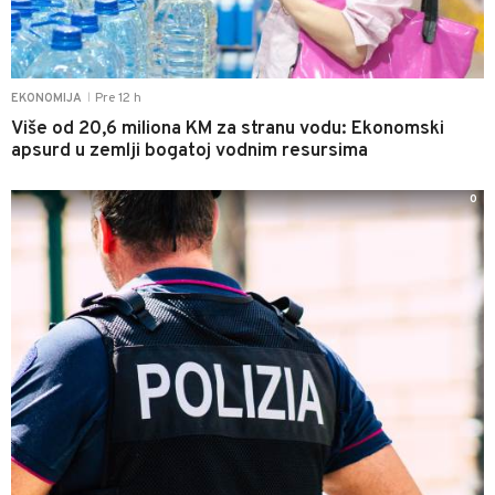
Pre 12 h
EKONOMIJA
|
Više od 20,6 miliona KM za stranu vodu: Ekonomski
apsurd u zemlji bogatoj vodnim resursima
0