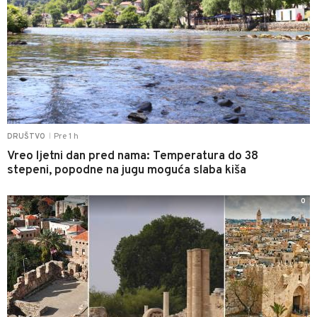
Pre 1 h
DRUŠTVO
|
Vreo ljetni dan pred nama: Temperatura do 38
stepeni, popodne na jugu moguća slaba kiša
0