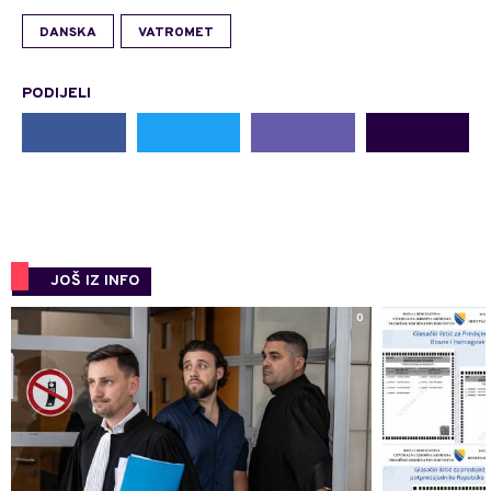
DANSKA
VATROMET
PODIJELI
JOŠ IZ INFO
0