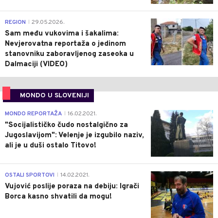
0
REGION
29.05.2026.
|
Sam među vukovima i šakalima:
Nevjerovatna reportaža o jedinom
stanovniku zaboravljenog zaseoka u
Dalmaciji (VIDEO)
MONDO U SLOVENIJI
4
MONDO REPORTAŽA
16.02.2021.
|
"Socijalističko čudo nostalgično za
Jugoslavijom": Velenje je izgubilo naziv,
ali je u duši ostalo Titovo!
1
OSTALI SPORTOVI
14.02.2021.
|
Vujović poslije poraza na debiju: Igrači
Borca kasno shvatili da mogu!