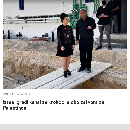
Pre 10 h
SVIJET
|
Izrael gradi kanal za krokodile oko zatvora za
Palestince