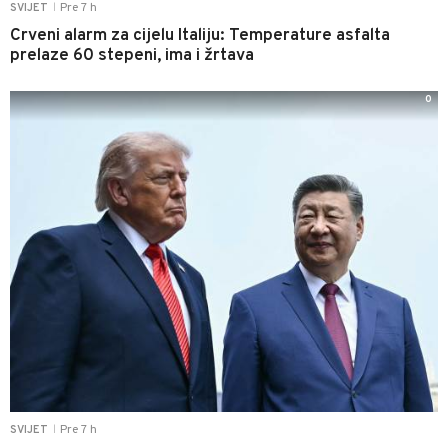
Pre 7 h
SVIJET
|
Crveni alarm za cijelu Italiju: Temperature asfalta
prelaze 60 stepeni, ima i žrtava
0
Pre 7 h
SVIJET
|