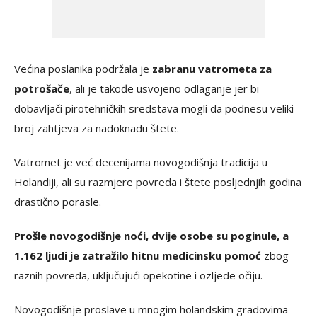
Većina poslanika podržala je
zabranu vatrometa za
potrošače
, ali je takođe usvojeno odlaganje jer bi
dobavljači pirotehničkih sredstava mogli da podnesu veliki
broj zahtjeva za nadoknadu štete.
Vatromet je već decenijama novogodišnja tradicija u
Holandiji, ali su razmjere povreda i štete posljednjih godina
drastično porasle.
Prošle novogodišnje noći, dvije osobe su poginule, a
1.162 ljudi je zatražilo hitnu medicinsku pomoć
zbog
raznih povreda, uključujući opekotine i ozljede očiju.
Novogodišnje proslave u mnogim holandskim gradovima