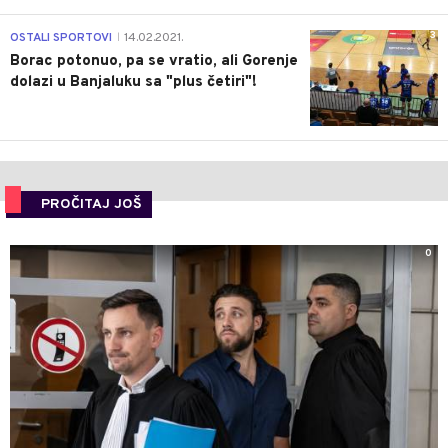
3
OSTALI SPORTOVI
14.02.2021.
|
Borac potonuo, pa se vratio, ali Gorenje
dolazi u Banjaluku sa "plus četiri"!
PROČITAJ JOŠ
0