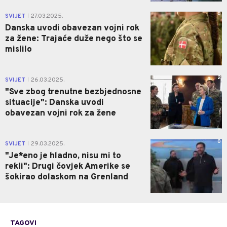
0
SVIJET
27.03.2025.
|
Danska uvodi obavezan vojni rok
za žene: Trajaće duže nego što se
mislilo
2
SVIJET
26.03.2025.
|
"Sve zbog trenutne bezbjednosne
situacije": Danska uvodi
obavezan vojni rok za žene
0
SVIJET
29.03.2025.
|
"Je*eno je hladno, nisu mi to
rekli": Drugi čovjek Amerike se
šokirao dolaskom na Grenland
TAGOVI