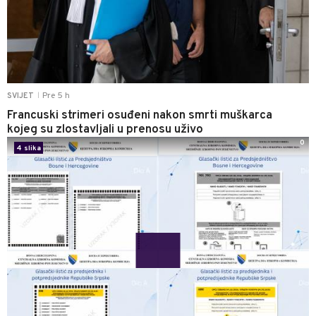
Pre 5 h
SVIJET
|
Francuski strimeri osuđeni nakon smrti muškarca
kojeg su zlostavljali u prenosu uživo
0
4 slika