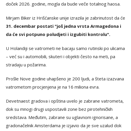
doček 2026. godine, mogla da bude veče totalnog haosa.
Mirjam Biker iz Hrišćanske unije izrazila je zabrinutost da će
31. decembar postati "još jedna vrsta Armagedona i
da će svi potpuno poludjeti i izgubiti kontrolu".
U Holandiji se vatrometi ne bacaju samo rutinski po ulicama
– već su i automobili, skuteri i objekti često na meti, pa
stradaju u požarima.
Prošle Nove godine uhapšeno je 200 ljudi, a šteta izazvana
vatrometom procjenjena je na 16 miliona evra.
Devetnaest gradova i opština uvelo je zabrane vatrometa,
dok su mnogi drugi uspostavili zone bez pirotehničkih
sredstava. Međutim, zabrane su uglavnom ignorisane, a
gradonačelnik Amsterdama je izjavio da je sve uzalud dok