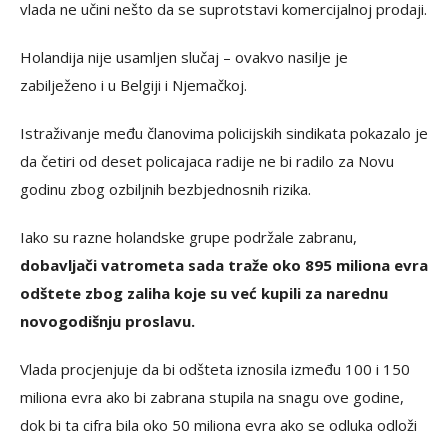
vlada ne učini nešto da se suprotstavi komercijalnoj prodaji.
Holandija nije usamljen slučaj – ovakvo nasilje je
zabilježeno i u Belgiji i Njemačkoj.
Istraživanje među članovima policijskih sindikata pokazalo je
da četiri od deset policajaca radije ne bi radilo za Novu
godinu zbog ozbiljnih bezbjednosnih rizika.
Iako su razne holandske grupe podržale zabranu,
dobavljači vatrometa sada traže oko 895 miliona evra
odštete zbog zaliha koje su već kupili za narednu
novogodišnju proslavu.
Vlada procjenjuje da bi odšteta iznosila između 100 i 150
miliona evra ako bi zabrana stupila na snagu ove godine,
dok bi ta cifra bila oko 50 miliona evra ako se odluka odloži