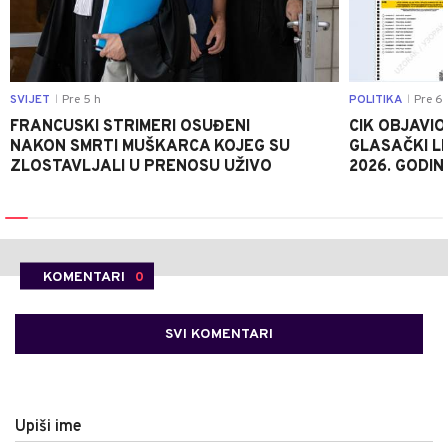
SVIJET
Pre 5 h
POLITIKA
Pre 6 
|
|
FRANCUSKI STRIMERI OSUĐENI
CIK OBJAVIO
NAKON SMRTI MUŠKARCA KOJEG SU
GLASAČKI LI
ZLOSTAVLJALI U PRENOSU UŽIVO
2026. GODIN
KOMENTARI
0
SVI KOMENTARI
Upiši ime