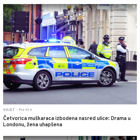
0
Pre 10 h
SVIJET
|
Četvorica muškaraca izbodena nasred ulice: Drama u
Londonu, žena uhapšena
0