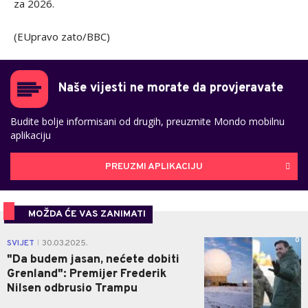
za 2026.
(EUpravo zato/BBC)
Naše vijesti ne morate da provjeravate
Budite bolje informisani od drugih, preuzmite Mondo mobilnu
aplikaciju
PREUZMI APLIKACIJU
MOŽDA ĆE VAS ZANIMATI
0
SVIJET
30.03.2025.
|
"Da budem jasan, nećete dobiti
Grenland": Premijer Frederik
Nilsen odbrusio Trampu