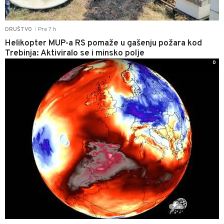
Pre 7 h
DRUŠTVO
|
Helikopter MUP-a RS pomaže u gašenju požara kod
Trebinja: Aktiviralo se i minsko polje
0