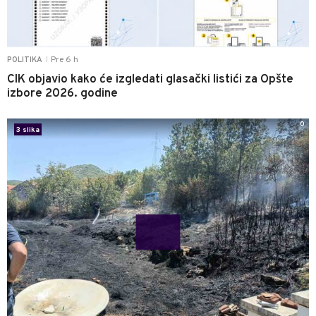
Pre 6 h
POLITIKA
|
CIK objavio kako će izgledati glasački listići za Opšte
izbore 2026. godine
0
3 slika