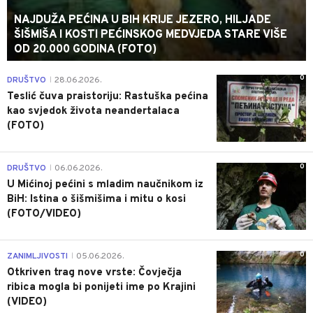
NAJDUŽA PEĆINA U BIH KRIJE JEZERO, HILJADE
ŠIŠMIŠA I KOSTI PEĆINSKOG MEDVJEDA STARE VIŠE
OD 20.000 GODINA (FOTO)
0
DRUŠTVO
28.06.2026.
|
Teslić čuva praistoriju: Rastuška pećina
kao svjedok života neandertalaca
(FOTO)
0
DRUŠTVO
06.06.2026.
|
U Mićinoj pećini s mladim naučnikom iz
BiH: Istina o šišmišima i mitu o kosi
(FOTO/VIDEO)
0
ZANIMLJIVOSTI
05.06.2026.
|
Otkriven trag nove vrste: Čovječja
ribica mogla bi ponijeti ime po Krajini
(VIDEO)