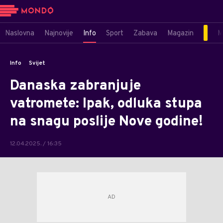
Naslovna
Najnovije
Info
Sport
Zabava
Magazin
M
Info
Svijet
Danaska zabranjuje
vatromete: Ipak, odluka stupa
na snagu poslije Nove godine!
12.04.2025. / 16:35