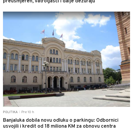
preusmjeren, vatrogasci i dalje dežuraju
1
Pre 10 h
POLITIKA
|
Banjaluka dobila novu odluku o parkingu: Odbornici
usvojili i kredit od 18 miliona KM za obnovu centra