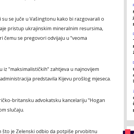
li su se juče u Vašingtonu kako bi razgovarali o
je pristup ukrajinskim mineralnim resursima,
pri čemu se pregovori odvijaju u "veoma
 iz "maksimalističkih" zahtjeva u najnovijem
dministracija predstavila Kijevu prošlog mjeseca.
ričko-britansku advokatsku kancelariju "Hogan
om slučaju.
 što je Zelenski odbio da potpiše prvobitnu