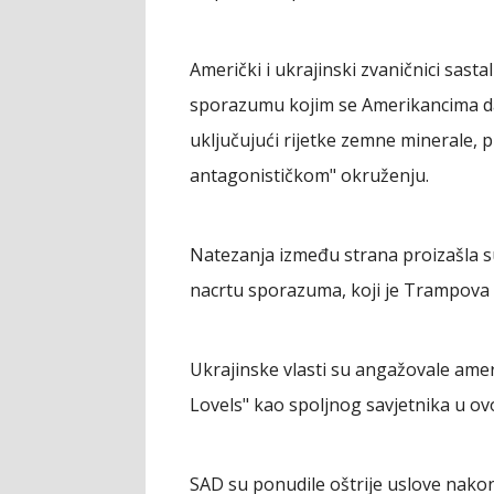
Američki i ukrajinski zvaničnici sasta
sporazumu kojim se Amerikancima da
uključujući rijetke zemne minerale, 
antagonističkom" okruženju.
Natezanja između strana proizašla su
nacrtu sporazuma, koji je Trampova a
Ukrajinske vlasti su angažovale ame
Lovels" kao spoljnog savjetnika u ov
SAD su ponudile oštrije uslove nakon