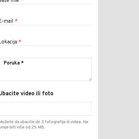
Vaše ime
*
E-mail
*
Lokacija
*
Ubacite video ili foto
Možete da ubacite do 3 fotografije ili videa. Ne
smije biti više od 25 MB.