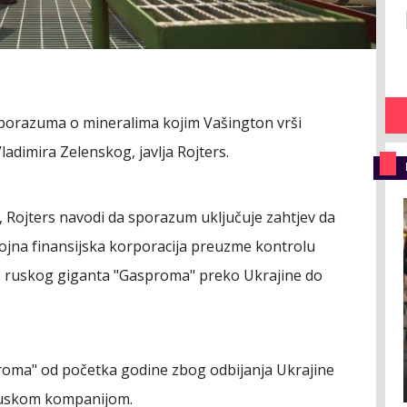
 sporazuma o mineralima kojim Vašington vrši
ladimira Zelenskog, javlja Rojters.
, Rojters navodi da sporazum uključuje zahtjev da
jna finansijska korporacija preuzme kontrolu
z ruskog giganta "Gasproma" preko Ukrajine do
roma" od početka godine zbog odbijanja Ukrajine
ruskom kompanijom.