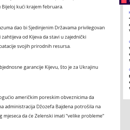
Bijeloj kući krajem februara.
razuma dao bi Sjedinjenim Državama privilegovan
zahtijeva od Kijeva da stavi u zajednički
oatacije svojih prirodnih resursa.
ednosne garancije Kijevu, što je za Ukrajinu
mogućio američkim poreskim obveznicima da
a administracija Džozefa Bajdena potrošila na
g mjeseca da će Zelenski imati "velike probleme"