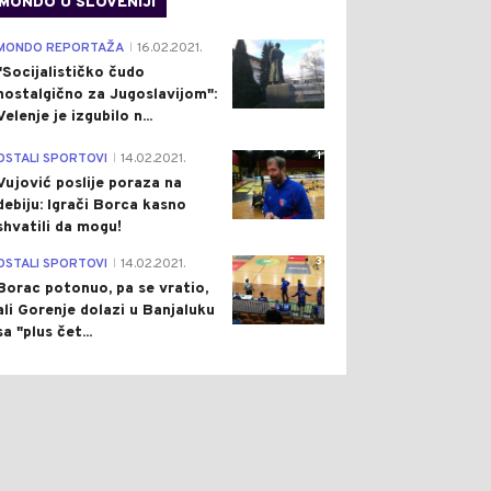
MONDO U SLOVENIJI
4
MONDO REPORTAŽA
16.02.2021.
|
"Socijalističko čudo
nostalgično za Jugoslavijom":
Velenje je izgubilo n...
1
OSTALI SPORTOVI
14.02.2021.
|
Vujović poslije poraza na
debiju: Igrači Borca kasno
shvatili da mogu!
3
OSTALI SPORTOVI
14.02.2021.
|
Borac potonuo, pa se vratio,
ali Gorenje dolazi u Banjaluku
sa "plus čet...