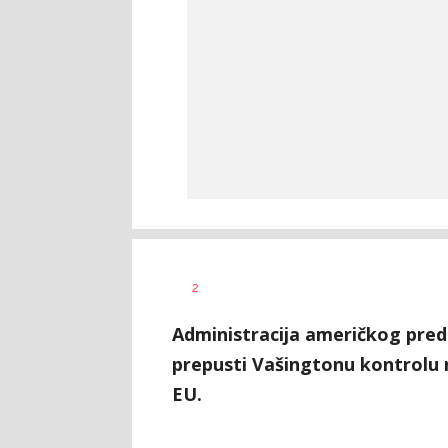
Nikolina
AUTOR
2
Damjanić
Administracija američkog pred
prepusti Vašingtonu kontrolu 
EU.