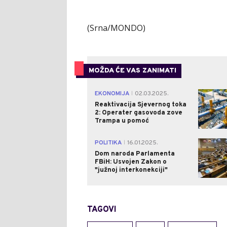
(Srna/MONDO)
MOŽDA ĆE VAS ZANIMATI
EKONOMIJA
02.03.2025.
|
Reaktivacija Sjevernog toka
2: Operater gasovoda zove
Trampa u pomoć
POLITIKA
16.01.2025.
|
Dom naroda Parlamenta
FBiH: Usvojen Zakon o
"južnoj interkonekciji"
TAGOVI