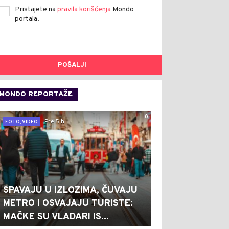
Pristajete na
pravila korišćenja
Mondo
portala.
POŠALJI
MONDO REPORTAŽE
0
Pre 5 h
FOTO, VIDEO
SPAVAJU U IZLOZIMA, ČUVAJU
METRO I OSVAJAJU TURISTE:
MAČKE SU VLADARI IS...