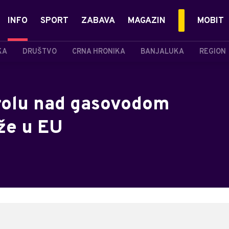
INFO
SPORT
ZABAVA
MAGAZIN
MOBIT
KA
DRUŠTVO
CRNA HRONIKA
BANJALUKA
REGION
rolu nad gasovodom
iže u EU