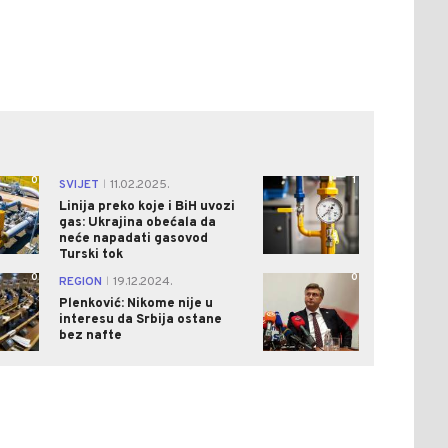
0
1
SVIJET
11.02.2025.
|
Linija preko koje i BiH uvozi
gas: Ukrajina obećala da
neće napadati gasovod
Turski tok
0
0
REGION
19.12.2024.
|
Plenković: Nikome nije u
interesu da Srbija ostane
bez nafte