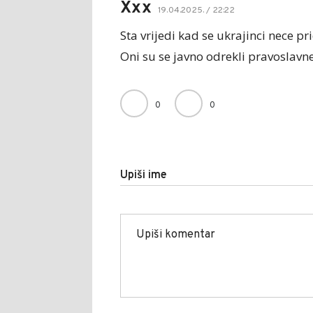
Xxx
19.04.2025. / 22:22
Sta vrijedi kad se ukrajinci nece pr
Oni su se javno odrekli pravoslavne
0
0
Upiši ime