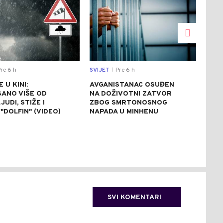
re 6 h
SVIJET
Pre 6 h
CRNA
|
 U KINI:
AVGANISTANAC OSUĐEN
OSU
SANO VIŠE OD
NA DOŽIVOTNI ZATVOR
POM
JUDI, STIŽE I
ZBOG SMRTONOSNOG
UBI
"DOLFIN" (VIDEO)
NAPADA U MINHENU
ODR
NAP
SVI KOMENTARI