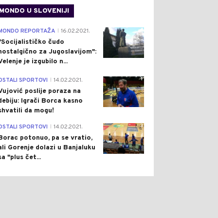
MONDO U SLOVENIJI
4
MONDO REPORTAŽA
16.02.2021.
|
"Socijalističko čudo
nostalgično za Jugoslavijom":
Velenje je izgubilo n...
1
OSTALI SPORTOVI
14.02.2021.
|
Vujović poslije poraza na
debiju: Igrači Borca kasno
shvatili da mogu!
3
OSTALI SPORTOVI
14.02.2021.
|
Borac potonuo, pa se vratio,
ali Gorenje dolazi u Banjaluku
sa "plus čet...
0
0