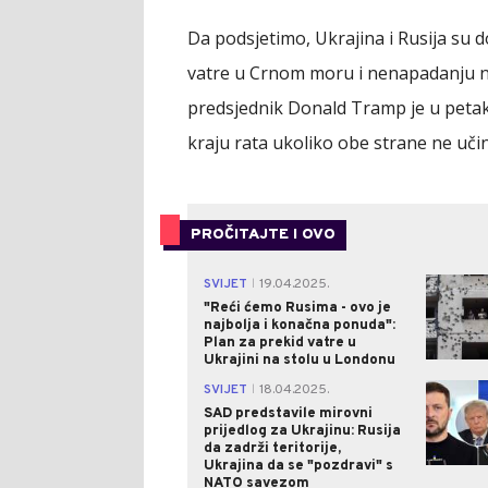
Da podsjetimo, Ukrajina i Rusija su 
vatre u Crnom moru i nenapadanju n
predsjednik Donald Tramp je u petak 
kraju rata ukoliko obe strane ne učin
PROČITAJTE I OVO
SVIJET
19.04.2025.
|
"Reći ćemo Rusima - ovo je
najbolja i konačna ponuda":
Plan za prekid vatre u
Ukrajini na stolu u Londonu
SVIJET
18.04.2025.
|
SAD predstavile mirovni
prijedlog za Ukrajinu: Rusija
da zadrži teritorije,
Ukrajina da se "pozdravi" s
NATO savezom