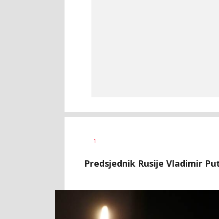
Aleksandar
AUTOR
1
Blagić
Predsjednik Rusije Vladimir Put