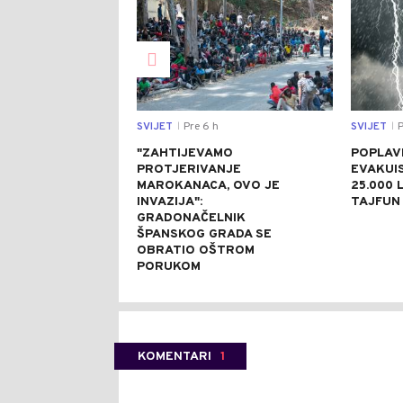
SVIJET
Pre 6 h
SVIJET
P
|
|
"ZAHTIJEVAMO
POPLAVE
PROTJERIVANJE
EVAKUI
MAROKANACA, OVO JE
25.000 L
INVAZIJA":
TAJFUN 
GRADONAČELNIK
ŠPANSKOG GRADA SE
OBRATIO OŠTROM
PORUKOM
KOMENTARI
1