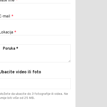
Vaše ime
*
E-mail
*
Lokacija
*
Ubacite video ili foto
Možete da ubacite do 3 fotografije ili videa. Ne
smije biti više od 25 MB.