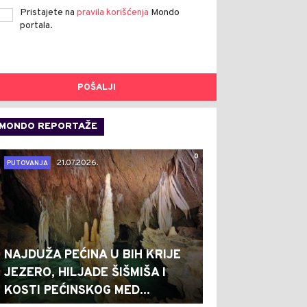
Pristajete na
pravila korišćenja
Mondo
portala.
POŠALJI
MONDO REPORTAŽE
0
21.07.2026.
PUTOVANJA
NAJDUŽA PEĆINA U BIH KRIJE
JEZERO, HILJADE ŠIŠMIŠA I
KOSTI PEĆINSKOG MED...