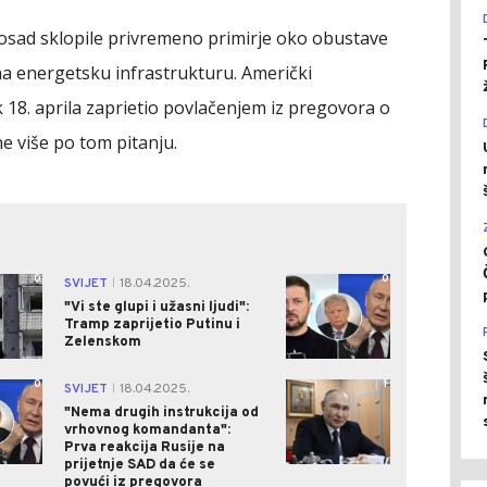
dosad sklopile privremeno primirje oko obustave
a energetsku infrastrukturu. Američki
18. aprila zaprietio povlačenjem iz pregovora o
e više po tom pitanju.
0
0
SVIJET
18.04.2025.
|
"Vi ste glupi i užasni ljudi":
Tramp zaprijetio Putinu i
Zelenskom
0
1
SVIJET
18.04.2025.
|
"Nema drugih instrukcija od
vrhovnog komandanta":
Prva reakcija Rusije na
prijetnje SAD da će se
povući iz pregovora