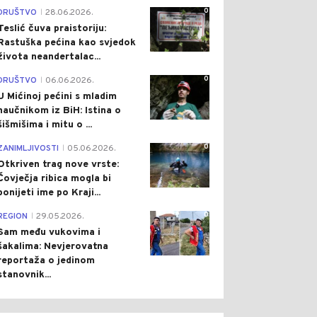
0
DRUŠTVO
28.06.2026.
|
Teslić čuva praistoriju:
Rastuška pećina kao svjedok
života neandertalac...
0
DRUŠTVO
06.06.2026.
|
U Mićinoj pećini s mladim
naučnikom iz BiH: Istina o
šišmišima i mitu o ...
0
ZANIMLJIVOSTI
05.06.2026.
|
Otkriven trag nove vrste:
Čovječja ribica mogla bi
ponijeti ime po Kraji...
0
REGION
29.05.2026.
|
Sam među vukovima i
šakalima: Nevjerovatna
reportaža o jedinom
stanovnik...