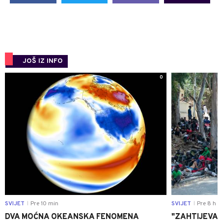
JOŠ IZ INFO
0
SVIJET
Pre 10 min
SVIJET
Pre 8 h
|
|
DVA MOĆNA OKEANSKA FENOMENA
"ZAHTIJEVA