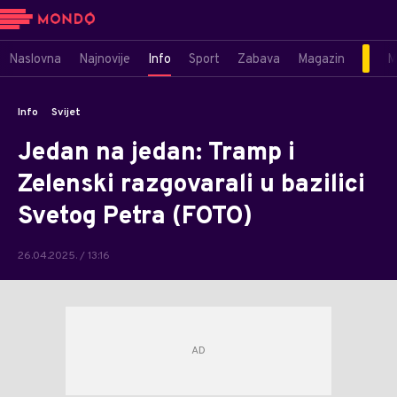
Naslovna
Najnovije
Info
Sport
Zabava
Magazin
M
Info
Svijet
Jedan na jedan: Tramp i
Zelenski razgovarali u bazilici
Svetog Petra (FOTO)
26.04.2025. / 13:16