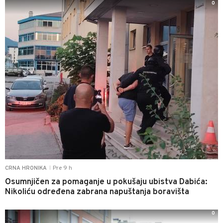
0
Pre 9 h
CRNA HRONIKA
|
Osumnjičen za pomaganje u pokušaju ubistva Dabića:
Nikoliću određena zabrana napuštanja boravišta
0