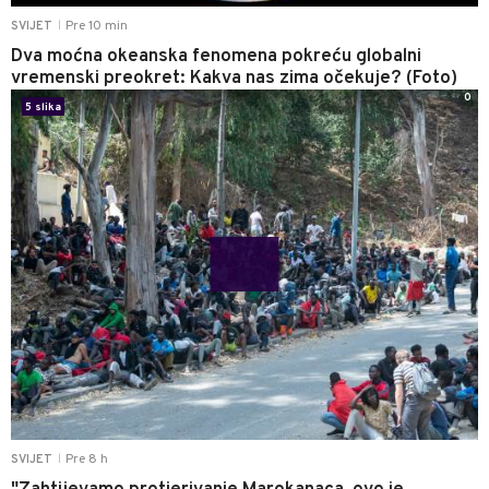
Pre 10 min
SVIJET
|
Dva moćna okeanska fenomena pokreću globalni
vremenski preokret: Kakva nas zima očekuje? (Foto)
0
5 slika
Pre 8 h
SVIJET
|