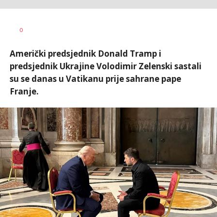
Dragana
AUTOR
0
Božić
Američki predsjednik Donald Tramp i
predsjednik Ukrajine Volodimir Zelenski sastali
su se danas u Vatikanu prije sahrane pape
Franje.