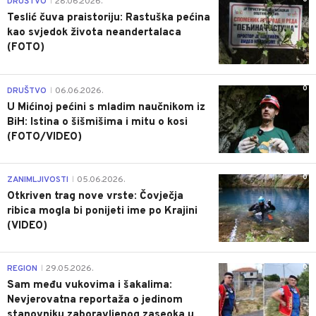
DRUŠTVO
28.06.2026.
|
Teslić čuva praistoriju: Rastuška pećina
kao svjedok života neandertalaca
(FOTO)
0
DRUŠTVO
06.06.2026.
|
U Mićinoj pećini s mladim naučnikom iz
BiH: Istina o šišmišima i mitu o kosi
(FOTO/VIDEO)
0
ZANIMLJIVOSTI
05.06.2026.
|
Otkriven trag nove vrste: Čovječja
ribica mogla bi ponijeti ime po Krajini
(VIDEO)
0
REGION
29.05.2026.
|
Sam među vukovima i šakalima:
Nevjerovatna reportaža o jedinom
stanovniku zaboravljenog zaseoka u