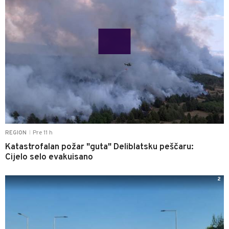
Pre 11 h
REGION
|
Katastrofalan požar "guta" Deliblatsku peščaru:
Cijelo selo evakuisano
2