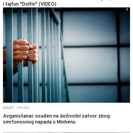
i tajfun "Dolfin" (VIDEO)
0
Pre 9 h
SVIJET
|
Avganistanac osuđen na doživotni zatvor zbog
smrtonosnog napada u Minhenu