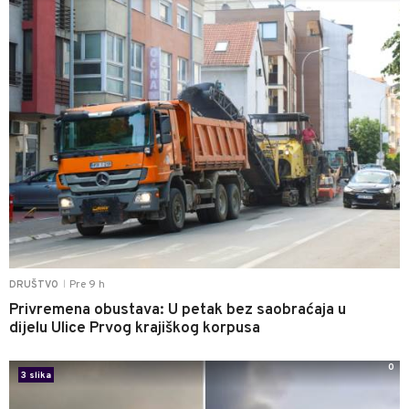
Pre 9 h
DRUŠTVO
|
Privremena obustava: U petak bez saobraćaja u
dijelu Ulice Prvog krajiškog korpusa
0
3 slika