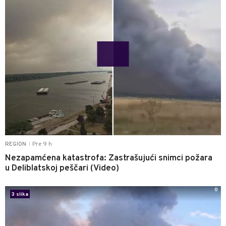
Pre 9 h
REGION
|
Nezapamćena katastrofa: Zastrašujući snimci požara
u Deliblatskoj peščari (Video)
0
3 slika