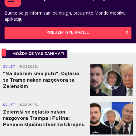
Budite bolje informisani od drugih, preuzmite Mondo mobilnu
aplikaciju
PREUZMI APLIKACIJU
MOŽDA ĆE VAS ZANIMATI
0
SVIJET
19.03.2025.
|
"Na dobrom smo putu": Oglasio
se Tramp nakon razgovora sa
Zelenskim
0
SVIJET
18.03.2025.
|
Zelenski se oglasio nakon
razgovora Trampa i Putina:
Ponovio ključnu stvar za Ukrajinu