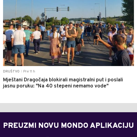
Pre 11 h
DRUŠTVO
|
Mještani Dragočaja blokirali magistralni put i poslali
jasnu poruku: "Na 40 stepeni nemamo vode"
PREUZMI NOVU MONDO APLIKACIJU