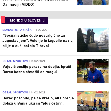
Dalmaciji (VIDEO)
MONDO U SLOVENIJI
4
MONDO REPORTAŽA
16.02.2021.
|
"Socijalističko čudo nostalgično za
Jugoslavijom": Velenje je izgubilo naziv,
ali je u duši ostalo Titovo!
1
OSTALI SPORTOVI
14.02.2021.
|
Vujović poslije poraza na debiju: Igrači
Borca kasno shvatili da mogu!
3
OSTALI SPORTOVI
14.02.2021.
|
Borac potonuo, pa se vratio, ali Gorenje
dolazi u Banjaluku sa "plus četiri"!