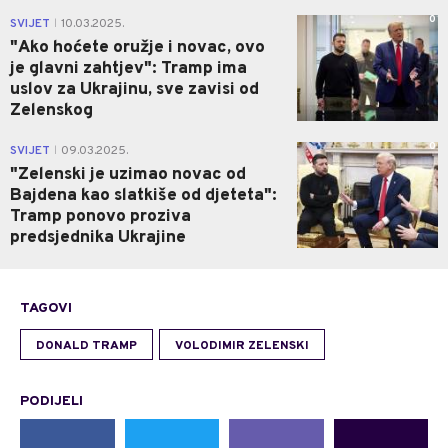
0
SVIJET
10.03.2025.
|
"Ako hoćete oružje i novac, ovo
je glavni zahtjev": Tramp ima
uslov za Ukrajinu, sve zavisi od
Zelenskog
0
SVIJET
09.03.2025.
|
"Zelenski je uzimao novac od
Bajdena kao slatkiše od djeteta":
Tramp ponovo proziva
predsjednika Ukrajine
TAGOVI
DONALD TRAMP
VOLODIMIR ZELENSKI
PODIJELI