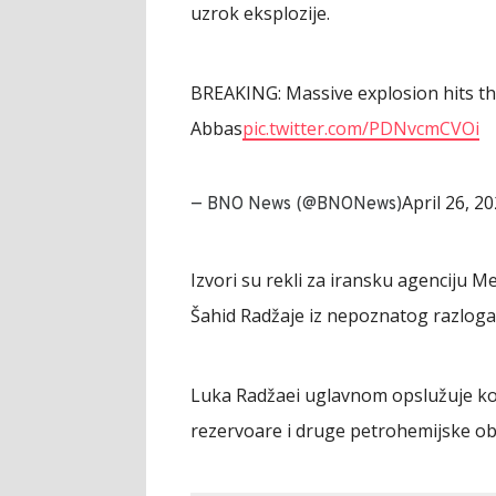
uzrok eksplozije.
BREAKING: Massive explosion hits th
Abbas
pic.twitter.com/PDNvcmCVOi
April 26, 2
— BNO News (@BNONews)
Izvori su rekli za iransku agenciju M
Šahid Radžaje iz nepoznatog razloga
Luka Radžaei uglavnom opslužuje kon
rezervoare i druge petrohemijske ob