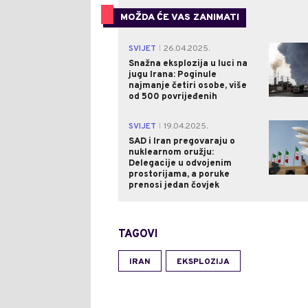
MOŽDA ĆE VAS ZANIMATI
SVIJET
26.04.2025.
|
Snažna eksplozija u luci na
jugu Irana: Poginule
najmanje četiri osobe, više
od 500 povrijeđenih
SVIJET
19.04.2025.
|
SAD i Iran pregovaraju o
nuklearnom oružju:
Delegacije u odvojenim
prostorijama, a poruke
prenosi jedan čovjek
TAGOVI
IRAN
EKSPLOZIJA