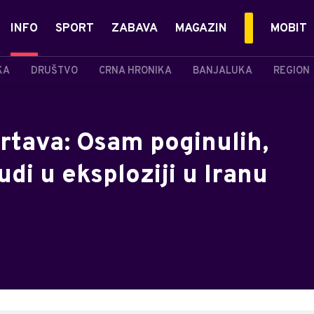
INFO
SPORT
ZABAVA
MAGAZIN
MOBIT
KA
DRUŠTVO
CRNA HRONIKA
BANJALUKA
REGION
rtava: Osam poginulih,
di u eksploziji u Iranu