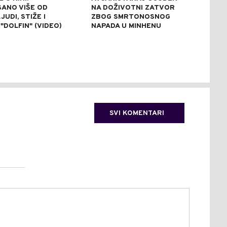
SANO VIŠE OD
NA DOŽIVOTNI ZATVOR
POM
JUDI, STIŽE I
ZBOG SMRTONOSNOG
UBI
"DOLFIN" (VIDEO)
NAPADA U MINHENU
ODR
NAP
SVI KOMENTARI