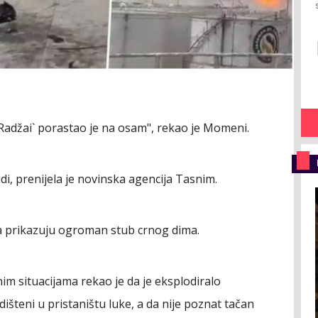
d Radžai` porastao je na osam", rekao je Momeni.
di, prenijela je novinska agencija Tasnim.
 prikazuju ogroman stub crnog dima.
nim situacijama rekao je da je eksplodiralo
dišteni u pristaništu luke, a da nije poznat tačan