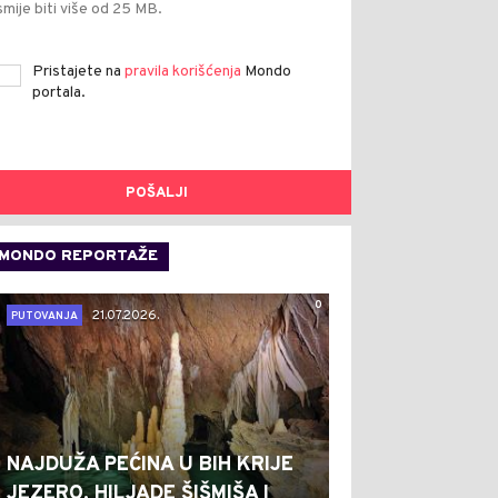
smije biti više od 25 MB.
Pristajete na
pravila korišćenja
Mondo
portala.
POŠALJI
MONDO REPORTAŽE
0
21.07.2026.
PUTOVANJA
NAJDUŽA PEĆINA U BIH KRIJE
JEZERO, HILJADE ŠIŠMIŠA I