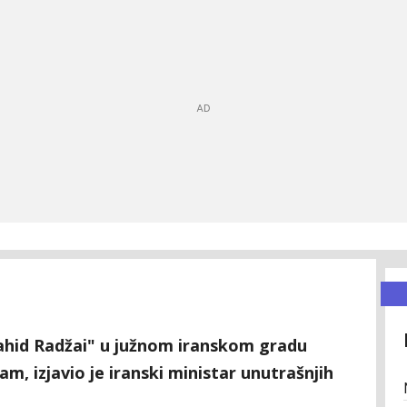
"Šahid Radžai" u južnom iranskom gradu
m, izjavio je iranski ministar unutrašnjih