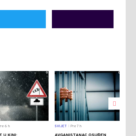
0
0
re 6 h
SVIJET
Pre 7 h
CRNA
|
 U KINI:
AVGANISTANAC OSUĐEN
OSU