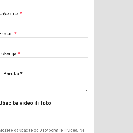
Vaše ime
*
E-mail
*
Lokacija
*
Ubacite video ili foto
Možete da ubacite do 3 fotografije ili videa. Ne