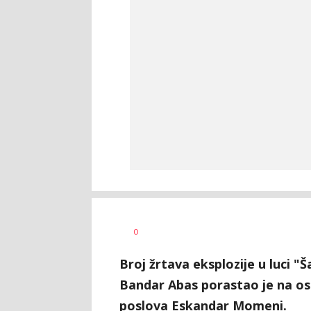
Dušan
AUTOR
0
Volaš
Broj žrtava eksplozije u luci 
Bandar Abas porastao je na osa
poslova Eskandar Momeni.