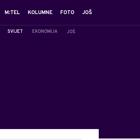
M:TEL
KOLUMNE
FOTO
JOŠ
SVIJET
EKONOMIJA
JOŠ