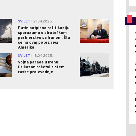
0
0
SVIJET
21.04.2025.
|
Putin potpisao ratifikaciju
sporazuma o strateškom
partnerstvu sa Iranom: Šta
će na ovaj potez reći
Amerika
0
0
SVIJET
18.04.2025.
|
Vojna parada u Iranu:
Prikazan raketni sistem
ruske proizvodnje