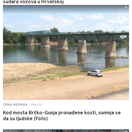
sudara vozova u Hrvatskoj
0
Pre 1 h
CRNA HRONIKA
|
Kod mosta Brčko–Gunja pronađene kosti, sumnja se
da su ljudske (Foto)
0