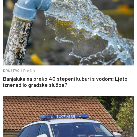
Pre 3 h
DRUŠTVO
|
Banjaluka na preko 40 stepeni kuburi s vodom: Ljeto
iznenadilo gradske službe?
0