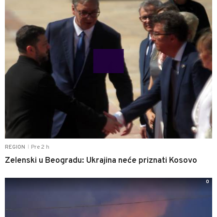
Pre 2 h
REGION
|
Zelenski u Beogradu: Ukrajina neće priznati Kosovo
0