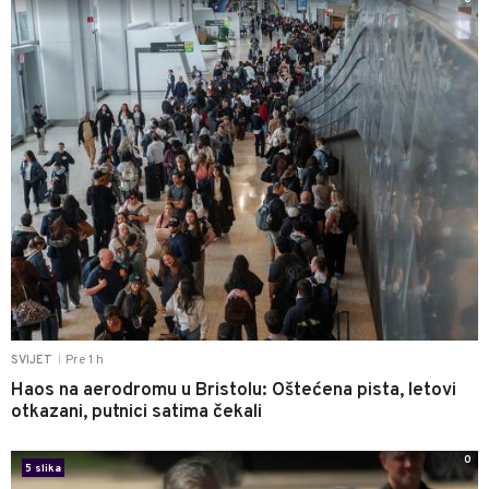
Pre 1 h
SVIJET
|
Haos na aerodromu u Bristolu: Oštećena pista, letovi
otkazani, putnici satima čekali
0
5 slika