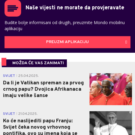
Naše vijesti ne morate da provjeravate
Budite bolje informisani od drugih, preuzmite Mondo mobilnu
aplikaciju
PREUZMI APLIKACIJU
MOŽDA ĆE VAS ZANIMATI
0
SVIJET
25.04.2025.
|
Da li je Vatikan spreman za prvog
crnog papu? Dvojica Afrikanaca
imaju velike šanse
0
SVIJET
21.04.2025.
|
Ko će naslijediti papu Franju:
Svijet čeka novog vrhovnog
pontifika, ovo su imena koja se