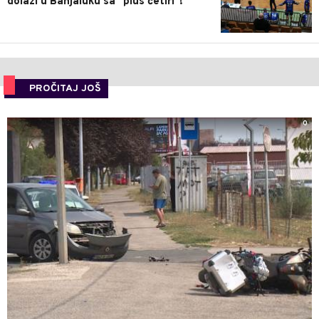
dolazi u Banjaluku sa "plus četiri"!
PROČITAJ JOŠ
0