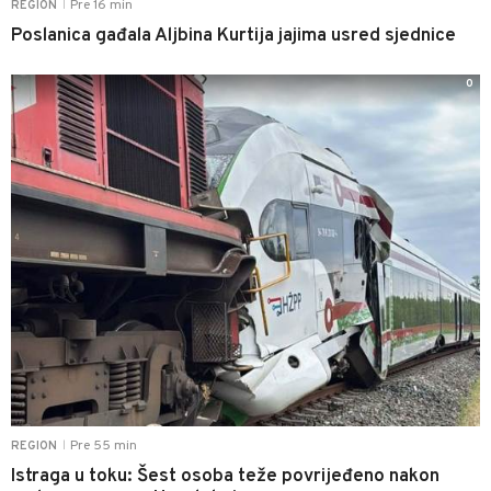
Pre 16 min
REGION
|
Poslanica gađala Aljbina Kurtija jajima usred sjednice
0
Pre 55 min
REGION
|
Istraga u toku: Šest osoba teže povrijeđeno nakon