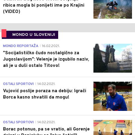
ribica mogla bi ponijeti ime po Krajini
(VIDEO)
MONDO U SLOVENIJI
4
MONDO REPORTAŽA
16.02.2021.
|
"Socijalističko čudo nostalgično za
Jugoslavijom": Velenje je izgubilo naziv,
ali je u duši ostalo Titovo!
1
OSTALI SPORTOVI
14.02.2021.
|
Vujović poslije poraza na debiju: Igrači
Borca kasno shvatili da mogu!
3
OSTALI SPORTOVI
14.02.2021.
|
Borac potonuo, pa se vratio, ali Gorenje