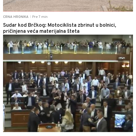
Pre 7 min
CRNA HRONIKA
|
Sudar kod Brčkog: Motociklista zbrinut u bolnici,
pričinjena veća materijalna šteta
0