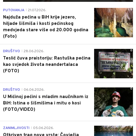
0
PUTOVANJA
21.07.2026.
|
Najduža pećina u BiH krije jezero,
hiljade šišmiša i kosti pećinskog
medvjeda stare više od 20.000 godina
(Foto)
0
DRUŠTVO
28.06.2026.
|
Teslić čuva praistoriju: Rastuška pećina
kao svjedok života neandertalaca
(FOTO)
0
DRUŠTVO
06.06.2026.
|
U Mićinoj pećini s mladim naučnikom iz
BiH: Istina o šišmišima i mitu o kosi
(FOTO/VIDEO)
0
ZANIMLJIVOSTI
05.06.2026.
|
Otkriven trag nove vrste: Čovječja