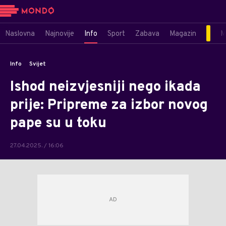
Naslovna
Najnovije
Info
Sport
Zabava
Magazin
M
Info
Svijet
Ishod neizvjesniji nego ikada
prije: Pripreme za izbor novog
pape su u toku
27.04.2025. / 16:06