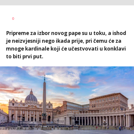
Dragana
AUTOR
0
Božić
Pripreme za izbor novog pape su u toku, a ishod
je neizvjesniji nego ikada prije, pri čemu će za
mnoge kardinale koji će učestvovati u konklavi
to biti prvi put.