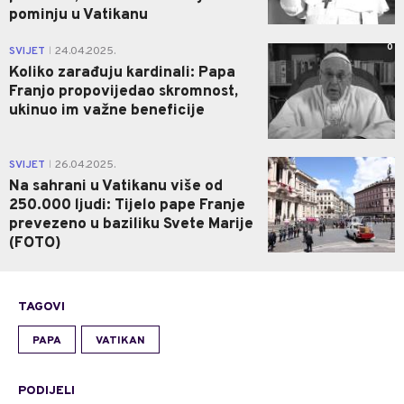
pominju u Vatikanu
0
SVIJET
24.04.2025.
|
Koliko zarađuju kardinali: Papa
Franjo propovijedao skromnost,
ukinuo im važne beneficije
0
SVIJET
26.04.2025.
|
Na sahrani u Vatikanu više od
250.000 ljudi: Tijelo pape Franje
prevezeno u baziliku Svete Marije
(FOTO)
TAGOVI
PAPA
VATIKAN
PODIJELI