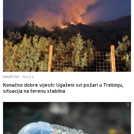
Pre 2 h
DRUŠTVO
|
Konačno dobre vijesti: Ugašeni svi požari u Trebinju,
situacija na terenu stabilna
1