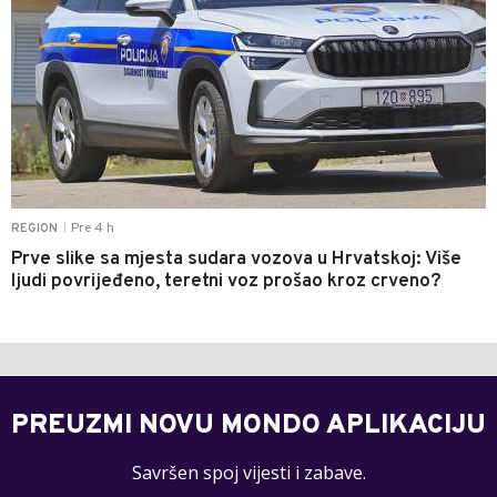
Pre 4 h
REGION
|
Prve slike sa mjesta sudara vozova u Hrvatskoj: Više
ljudi povrijeđeno, teretni voz prošao kroz crveno?
PREUZMI NOVU MONDO APLIKACIJU
Savršen spoj vijesti i zabave.